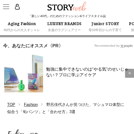
「新しい40代」のためのファッション&ライフスタイル誌
Aging Fashion
LUXURY BRANDS
Junior STORY
PO
40代からの大人オシャレ
永遠のラグジュアリー
母10年目からの子育て
今、あなたにオススメ〈PR〉
Recommended by
勉強に集中できないのは“やる気”のせいじゃ
ない？プロに学ぶアイケア
TOP
Fashion
野呂佳代さんが見つけた、マシュマロ体型に
似合う「旬パンツ」と「合わせ方」3選