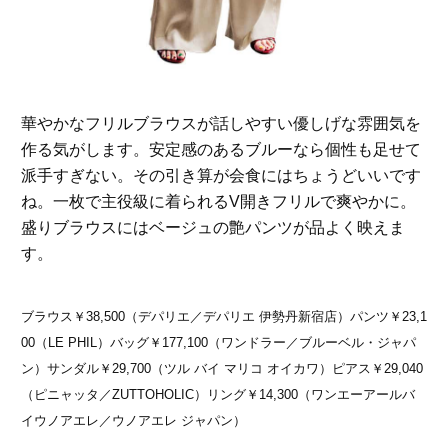
華やかなフリルブラウスが話しやすい優しげな雰囲気を
作る気がします。安定感のあるブルーなら個性も足せて
派手すぎない。その引き算が会食にはちょうどいいです
ね。一枚で主役級に着られるV開きフリルで爽やかに。
盛りブラウスにはベージュの艶パンツが品よく映えま
す。
ブラウス￥38,500（デパリエ／デパリエ 伊勢丹新宿店）パンツ￥23,1
00（LE PHIL）バッグ￥177,100（ワンドラー／ブルーベル・ジャパ
ン）サンダル￥29,700（ツル バイ マリコ オイカワ）ピアス￥29,040
（ピニャッタ／ZUTTOHOLIC）リング￥14,300（ワンエーアールバ
イウノアエレ／ウノアエレ ジャパン）