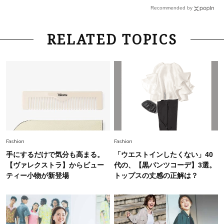
慣！「金運アップ→トイレ、じゃあ底上げ運
Recommended by
は？」
Fashion
2026.6.12
RELATED TOPICS
中村ゆりさん「40代になり、やっと“仕事以外の
幸福感”に目が向いた」ライフスタイルも、服も
Fashion
2026.7.16
白黒でもこんなに華やぐ！40代、夏の「甘めト
ップス×パンツ」コーデ〈3選〉
Fashion
2026.5.29
Fashion
Fashion
40代の夏通勤はこれ１着！「きちんと感」も
手にするだけで気分も高まる。
「ウエストインしたくない」40
「オシャレ」も整うトレンドトップス〈4選〉
【ヴァレクストラ】からビュー
代の、【黒パンツコーデ】3選。
ティー小物が新登場
トップスの丈感の正解は？
Fashion
2026.6.26
初夏はこれさえあれば！40代は【淡色ワンピ】
で即涼しげ＆上品見え〈3選〉