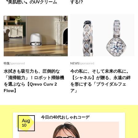
〝美肌想い〟のUVクリーム
する!?
特集
Sponsored
NEWS
Sponsored
水拭きも吸引力も、圧倒的な
今の私に、そして未来の私に。
「清掃能力」！ロボット掃除機
【シャネル】が贈る、永遠の絆
を選ぶなら【Qrevo Curv 2
を形にする「ブライダルフェ
Flow】
ア」
今日の40代おしゃれコーデ
Aug
10