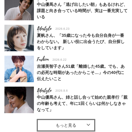
中山優馬さん「逃げ出したい朝」もあるけれど、
課題と向き合っている時間が、実は一番充実して
いる
Lifestyle
2026.6.23
夏帆さん、「35歳になった今も自分自身が一番
わからない。 新しい役に出会うたび、自分探し
をしています」
Fashion
2026.6.22
吉瀬美智子さん51歳「離婚した45歳。でも、あ
の必死な時期があったからこそ…」今の40代に
伝えたいこと
Lifestyle
2026.8.6
中山優馬さん、姉と話し合って始めた親孝行「親
の年齢も考えて、年に1回くらいは何かしなきゃ
なって」
Lifestyle
2026.8.6
26年夏の【開運アクション】は”ひと拭き”習