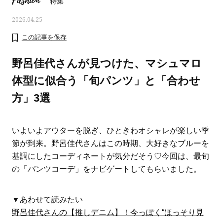
Fashion
特集
2026.04.25
この記事を保存
野呂佳代さんが見つけた、マシュマロ
体型に似合う「旬パンツ」と「合わせ
方」3選
いよいよアウターを脱ぎ、ひときわオシャレが楽しい季
節が到来。野呂佳代さんはこの時期、大好きなブルーを
基調にしたコーディネートが気分だそう♡今回は、最旬
ママとパパに贈る「ジェンダーレ
人気の40代髪型・ヘア
の「パンツコーデ」をナビゲートしてもらいました。
ス学」
タログ
▼あわせて読みたい
野呂佳代さんの【推しデニム】！今っぽく“ほっそり見