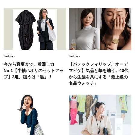
Fashion
2026.7.2
【40代夏コーデ】猛暑でも快適＆上品に！体型
カバーも叶う厳選アイテム〈13選〉
Fashion
2026.7.27
どんな顔タイプにも合う！40代にカジュアルす
ぎない【キャップ＆ハット】4選
Fashion
Fashion
今から真夏まで、着回し力
【パテックフィリップ、オーデ
No.1【半袖ハオリのセットアッ
マピゲ】気品と華を纏う。40代
プ】3選。狙うは「黒」！
から生涯を共にする「最上級の
名品ウォッチ」