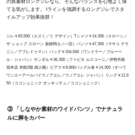
の異素材ロングジレなら、そんなバランスを心地よく保
てる気がします。 Iラインを強調するロングジレでスタ
イルアップ効果抜群！
ジレ￥93,500（エズミ／リ デザイン）Tシャツ￥14,300（スローン／
ザ ショップ スローン 新静岡セノバ店）パンツ￥47,300（マサコ テラ
ニシ／アプレドゥマン）バッグ￥104,500（ワンドラー／ブルーベ
ル・ジャパン）サンダル￥36,300（ファビオ ルスコーニ／伊勢丹新
宿本店 本館2階 婦人靴）ピアス￥8,800バングル各￥14,300（すべて
ワンエーアールバイウノアエレ／ウノアエレ ジャパン）リング￥12,6
50（ココシュニック オンキッチュ／ココシュニック）
③ 「しなやか素材のワイドパンツ」でナチュラ
ルに脚をカバー