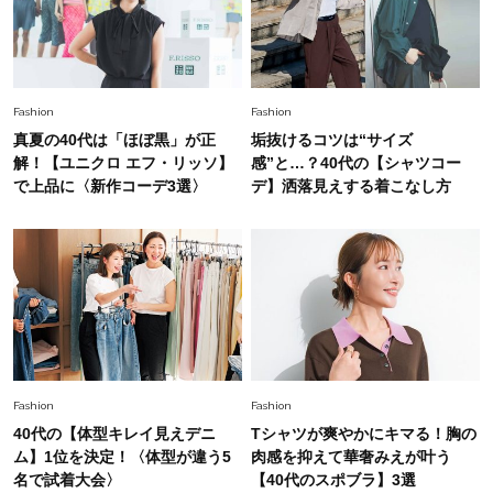
Fashion
2026.5.29
今、40代の「メガネ＆サングラス」のトレンド
に更新あり！“黒ぶち以外”が新定番に
Fashion
Fashion
真夏の40代は「ほぼ黒」が正
垢抜けるコツは“サイズ
Fashion
解！【ユニクロ エフ・リッソ】
感”と…？40代の【シャツコー
2026.8.5
オシャレ40代の【ワンピ＆オールインワン】最
で上品に〈新作コーデ3選〉
デ】洒落見えする着こなし方
旬着こなし3選。地味見え回避のコツは「バッグ
選び」！
Fashion
2026.7.9
スタイリストが本気で推す！40代がほどよく華
やぐ【甘め黒アイテム】3選
Fashion
2026.7.25
Fashion
Fashion
26年夏は「小ぶり」が大流行中！人と被らない
40代の【体型キレイ見えデニ
Tシャツが爽やかにキマる！胸の
【最旬かごバッグ】6選
ム】1位を決定！〈体型が違う5
肉感を抑えて華奢みえが叶う
名で試着大会〉
【40代のスポブラ】3選