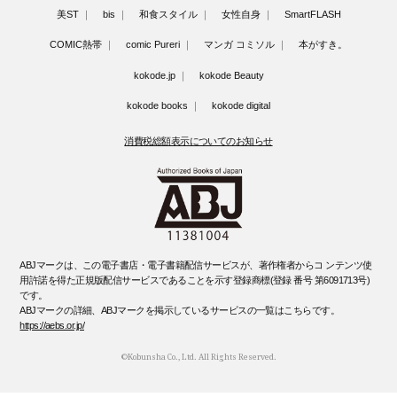
美ST
bis
和食スタイル
女性自身
SmartFLASH
COMIC熱帯
comic Pureri
マンガ コミソル
本がすき。
kokode.jp
kokode Beauty
kokode books
kokode digital
消費税総額表示についてのお知らせ
ABJマークは、この電子書店・電子書籍配信サービスが、著作権者からコ ンテンツ使
用許諾を得た正規版配信サービスであることを示す登録商標(登録 番号 第6091713号)
です。
ABJマークの詳細、ABJマークを掲示しているサービスの一覧はこちらです。
https://aebs.or.jp/
©Kobunsha Co., Ltd. All Rights Reserved.