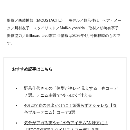
撮影／西崎博哉〈MOUSTACHE〉 モデル／野呂佳代 ヘア・メー
ク／川村友子 スタイリスト／MaiKo yoshida 取材／杉崎有宇子
撮影協力／Billboard Live東京 ※情報は2026年4月号掲載時のもので
す。
おすすめ記事はこちら
野呂佳代さんの「体型がキレイ見えする」春コーデ
７選。デニム主役で“今っぽく”叶える！
40代の“春のお出かけ”に！気張らずオシャレな【春
色ブルーデニム】コーデ3選
気分がアガる爽やか“水色アイテム”を味方に！
【STORY認定スタイリストコーデ】３選