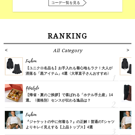
コーデ一覧を見る
RANKING
All Category
Fashion
【ユニクロ名品も】お手入れも着心地もラク！大人が
洒落る「黒アイテム」4選〈大草直子さんおすすめ〉
Lifestyle
【帰省・夏のご挨拶】で喜ばれる「ホテル手土産」14
選。〈価格別〉センスが伝わる逸品は？
Fashion
『ジャケットの中に何着る？』の正解！普通のTシャツ
よりキレイ見えする【上品トップス】4選