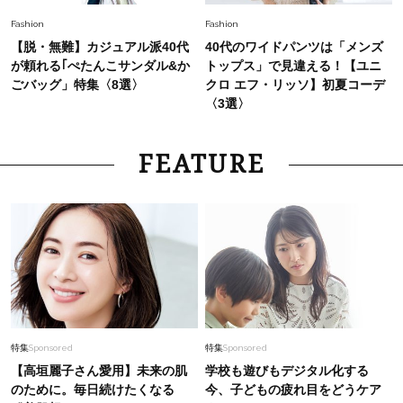
Fashion
Fashion
【脱・無難】カジュアル派40代
40代のワイドパンツは「メンズ
が頼れる｢ぺたんこサンダル&か
トップス」で見違える！【ユニ
ごバッグ」特集〈8選〉
クロ エフ・リッソ】初夏コーデ
〈3選〉
FEATURE
特集
Sponsored
特集
Sponsored
【高垣麗子さん愛用】未来の肌
学校も遊びもデジタル化する
のために。毎日続けたくなる
今、子どもの疲れ目をどうケア