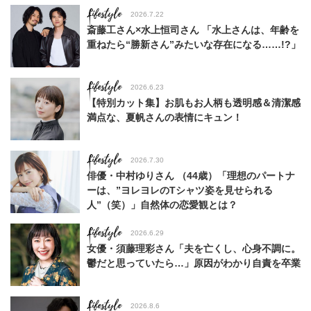
Lifestyle
2026.7.22
斎藤工さん×水上恒司さん 「水上さんは、年齢を
重ねたら“勝新さん”みたいな存在になる……!?」
Lifestyle
2026.6.23
【特別カット集】お肌もお人柄も透明感＆清潔感
満点な、夏帆さんの表情にキュン！
Lifestyle
2026.7.30
俳優・中村ゆりさん （44歳）「理想のパートナ
ーは、”ヨレヨレのTシャツ姿を見せられる
人”（笑）」自然体の恋愛観とは？
Lifestyle
2026.6.29
女優・須藤理彩さん「夫を亡くし、心身不調に。
鬱だと思っていたら…」原因がわかり自責を卒業
Lifestyle
2026.8.6