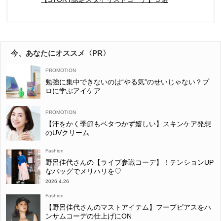
今、あなたにオススメ〈PR〉
勉強に集中できないのは“やる気”のせいじゃない？プ
ロに学ぶアイケア
【汗をかく季節もベタつかず嬉しい】スキンケア発想
のUVクリーム
Fashion
野呂佳代さんの【ライブ参戦コーデ】！テンションUP
なバッグでメリハリを♡
2026.4.26
Fashion
【野呂佳代さんのマストアイテム】フープピアスをハ
ンサムコーデの仕上げにON