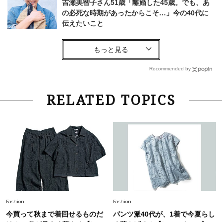
吉瀬美智子さん51歳「離婚した45歳。でも、あ
の必死な時期があったからこそ…」今の40代に
伝えたいこと
Fashion
2026.8.6
【40代コンサバ派】白Tシャツは「パール×ゴー
ルドアクセ」を合わせるのが正解！〈大野真理子
Recommended by
さん×佐藤佳菜子さん〉
Lifestyle
2026.7.29
RELATED TOPICS
「お若いですね」は褒め言葉？“若い＝美しい”と
錯覚させる社会の危うさ【上野千鶴子のジェンダ
ーレス連載22】
Lifestyle
2026.7.29
「人間、役に立たなきゃ生きてちゃいかんか？」
上野千鶴子先生が問い直す“理想の老後”の呪縛
【ジェンダー連載23】
Lifestyle
2026.8.6
Fashion
Fashion
26年夏の【開運アクション】は”ひと拭き”習
今買って秋まで着回せるものだ
パンツ派40代が、1着で今夏らし
慣！「金運アップ→トイレ、じゃあ底上げ運