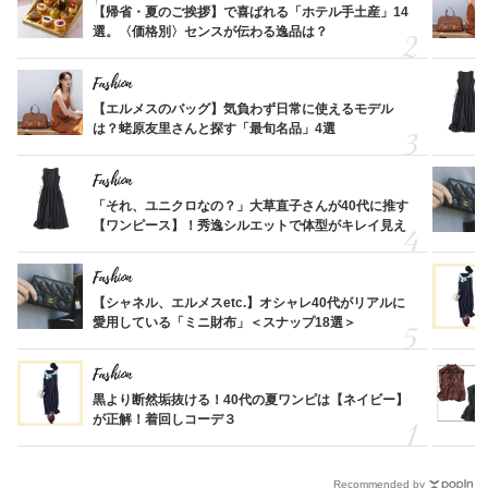
【帰省・夏のご挨拶】で喜ばれる「ホテル手土産」14
選。〈価格別〉センスが伝わる逸品は？
Fashion
【エルメスのバッグ】気負わず日常に使えるモデル
は？蛯原友里さんと探す「最旬名品」4選
Fashion
「それ、ユニクロなの？」大草直子さんが40代に推す
【ワンピース】！秀逸シルエットで体型がキレイ見え
Fashion
【シャネル、エルメスetc.】オシャレ40代がリアルに
愛用している「ミニ財布」＜スナップ18選＞
Fashion
黒より断然垢抜ける！40代の夏ワンピは【ネイビー】
が正解！着回しコーデ３
Recommended by