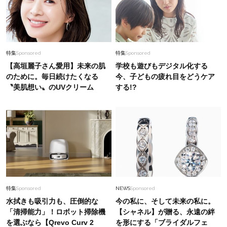
特集
Sponsored
特集
Sponsored
【高垣麗子さん愛用】未来の肌
学校も遊びもデジタル化する
のために。毎日続けたくなる
今、子どもの疲れ目をどうケア
〝美肌想い〟のUVクリーム
する!?
特集
Sponsored
NEWS
Sponsored
水拭きも吸引力も、圧倒的な
今の私に、そして未来の私に。
「清掃能力」！ロボット掃除機
【シャネル】が贈る、永遠の絆
を選ぶなら【Qrevo Curv 2
を形にする「ブライダルフェ