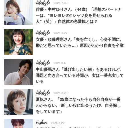
Lifestyle
2026.7.30
俳優・中村ゆりさん （44歳）「理想のパートナ
ーは、”ヨレヨレのTシャツ姿を見せられる
人”（笑）」自然体の恋愛観とは？
Lifestyle
2026.6.29
女優・須藤理彩さん「夫を亡くし、心身不調に。
鬱だと思っていたら…」原因がわかり自責を卒業
Lifestyle
2026.8.6
中山優馬さん「逃げ出したい朝」もあるけれど、
課題と向き合っている時間が、実は一番充実して
いる
Lifestyle
2026.6.23
夏帆さん、「35歳になった今も自分自身が一番
わからない。 新しい役に出会うたび、自分探し
をしています」
Fashion
2026.6.22