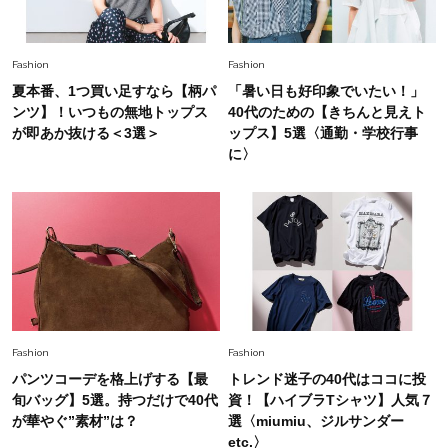
Fashion
2026.6.26
初夏はこれさえあれば！40代は【淡色ワンピ】
Fashion
Fashion
で即涼しげ＆上品見え〈3選〉
夏本番、1つ買い足すなら【柄パ
「暑い日も好印象でいたい！」
ンツ】！いつもの無地トップス
40代のための【きちんと見えト
Fashion
が即あか抜ける＜3選＞
ップス】5選〈通勤・学校行事
2026.8.5
に〉
オシャレ40代の【ワンピ＆オールインワン】最
旬着こなし3選。地味見え回避のコツは「バッグ
選び」！
Fashion
2026.7.31
【40代のTシャツコーデ】超ビッグサイズ×きれ
いめハーフパンツでモードに昇華
Fashion
Fashion
パンツコーデを格上げする【最
トレンド迷子の40代はココに投
旬バッグ】5選。持つだけで40代
資！【ハイブラTシャツ】人気７
が華やぐ”素材”は？
選〈miumiu、ジルサンダー
etc.〉