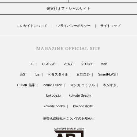
光文社オフィシャルサイト
このサイトについて
プライバシーポリシー
サイトマップ
MAGAZINE OFFICIAL SITE
JJ
CLASSY.
VERY
STORY
Mart
美ST
bis
和食スタイル
女性自身
SmartFLASH
COMIC熱帯
comic Pureri
マンガ コミソル
本がすき。
kokode.jp
kokode Beauty
kokode books
kokode digital
消費税総額表示についてのお知らせ