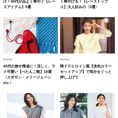
け！40代が品よく華やぐ【レー
く華やげる！【レーストップ
は？」
スアイテム】5選
ス】大人好みの〈3選〉
Lifestyle
2026.5.22
梅宮アンナさん 電撃婚から1年、家族の価値観
を育み中「理想の暮らしよりも今の心地よさを選
んだ」
Fashion
2026.6.12
中村ゆりさん「40代になり、やっと“仕事以外の
幸福感”に目が向いた」ライフスタイルも、服も
Fashion
Fashion
40代の旅や帰省に！涼しく、ラ
韓ドラヒロイン風【淡色カラー
Fashion
ク可愛い【ぺたんこ靴】10選
セットアップ】で気分をぐっと
2026.7.16
白黒でもこんなに華やぐ！40代、夏の「甘めト
〈スポサン・メリージェーン
押し上げて
ップス×パンツ」コーデ〈3選〉
etc.〉
Fashion
2026.5.29
40代の夏通勤はこれ１着！「きちんと感」も
「オシャレ」も整うトレンドトップス〈4選〉