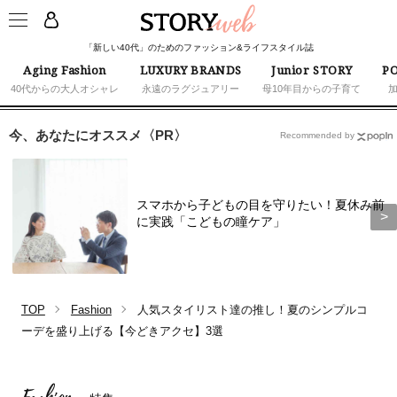
「新しい40代」のためのファッション&ライフスタイル誌
Aging Fashion
LUXURY BRANDS
Junior STORY
PO
40代からの大人オシャレ
永遠のラグジュアリー
母10年目からの子育て
今、あなたにオススメ〈PR〉
Recommended by
スマホから子どもの目を守りたい！夏休み前
に実践「こどもの瞳ケア」
TOP
Fashion
人気スタイリスト達の推し！夏のシンプルコ
ーデを盛り上げる【今どきアクセ】3選