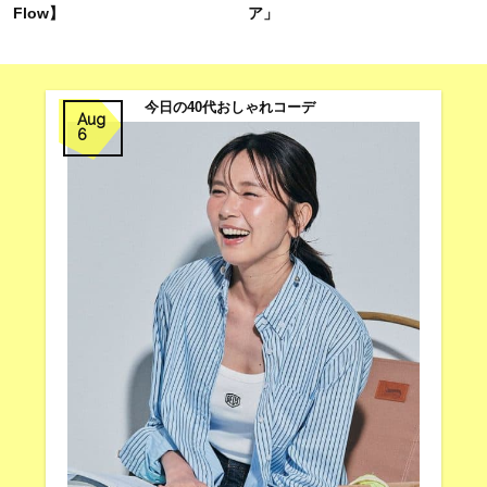
Flow】
ア」
今日の40代おしゃれコーデ
Aug
6