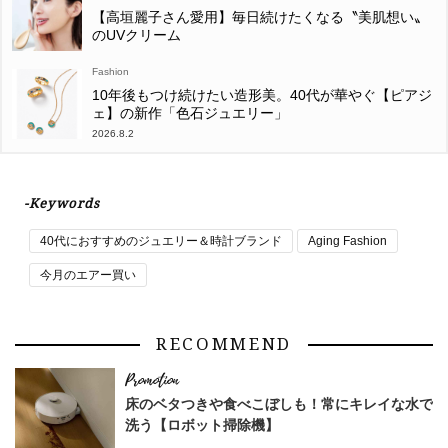
【高垣麗子さん愛用】毎日続けたくなる〝美肌想い〟
のUVクリーム
Fashion
10年後もつけ続けたい造形美。40代が華やぐ【ピアジ
ェ】の新作「色石ジュエリー」
2026.8.2
-Keywords
40代におすすめのジュエリー＆時計ブランド
Aging Fashion
今月のエアー買い
RECOMMEND
床のベタつきや食べこぼしも！常にキレイな水で
洗う【ロボット掃除機】