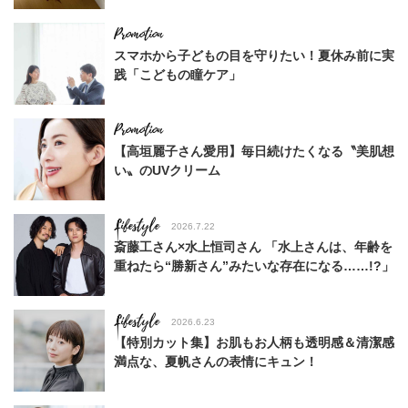
スマホから子どもの目を守りたい！夏休み前に実
践「こどもの瞳ケア」
【高垣麗子さん愛用】毎日続けたくなる〝美肌想
い〟のUVクリーム
Lifestyle
2026.7.22
斎藤工さん×水上恒司さん 「水上さんは、年齢を
重ねたら“勝新さん”みたいな存在になる……!?」
Lifestyle
2026.6.23
【特別カット集】お肌もお人柄も透明感＆清潔感
満点な、夏帆さんの表情にキュン！