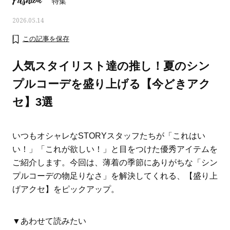
Fashion
特集
2026.05.14
この記事を保存
人気スタイリスト達の推し！夏のシン
プルコーデを盛り上げる【今どきアク
セ】3選
いつもオシャレなSTORYスタッフたちが「これはい
い！」「これが欲しい！」と目をつけた優秀アイテムを
ご紹介します。今回は、薄着の季節にありがちな「シン
ママとパパに贈る「ジェンダーレ
人気の40代髪型・ヘア
プルコーデの物足りなさ」を解決してくれる、【盛り上
ス学」
タログ
げアクセ】をピックアップ。
▼あわせて読みたい