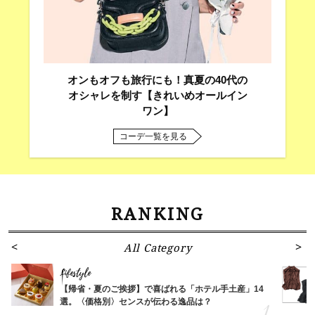
オンもオフも旅行にも！真夏の40代の
オシャレを制す【きれいめオールイン
ワン】
コーデ一覧を見る
RANKING
All Category
Lifestyle
【帰省・夏のご挨拶】で喜ばれる「ホテル手土産」14
選。〈価格別〉センスが伝わる逸品は？