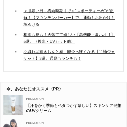
＜肌寒い日～梅雨時期まで＞“スポーティーめ”が正
解！【マウンテンパーカー】で、通勤もお出かけも
垢ぬける
梅雨も夏も！洒落てて嬉しい【高機能・夏ハオリ】
5選。〈撥水・UVカット他〉
羽織れば即きちんと感、即今っぽくなる【半袖ジャ
ケット】3選。通勤もランチも！
今、あなたにオススメ〈PR〉
【汗をかく季節もベタつかず嬉しい】スキンケア発想
のUVクリーム