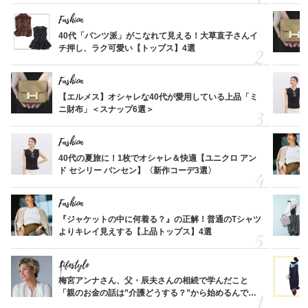
Fashion
40代「パンツ派」がこなれて見える！大草直子さんイ
チ押し、ラク可愛い【トップス】4選
Fashion
【エルメス】オシャレな40代が愛用している上品「ミ
ニ財布」＜スナップ6選＞
Fashion
40代の夏旅に！1枚でオシャレ＆快適【ユニクロ アン
ド セシリー バンセン】〈新作コーデ3選〉
Fashion
『ジャケットの中に何着る？』の正解！普通のTシャツ
よりキレイ見えする【上品トップス】4選
Lifestyle
梅宮アンナさん、父・辰夫さんの相続で学んだこと
「親のお金の話は”介護どうする？”から始めるんで
す」父・辰夫さんの相続で学んだこと