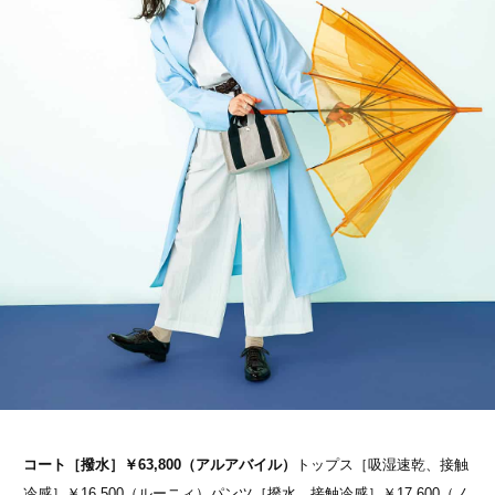
コート［撥水］￥63,800（アルアバイル）
トップス［吸湿速乾、接触
冷感］￥16,500（ルーニィ）パンツ［撥水、接触冷感］￥17,600（ノ