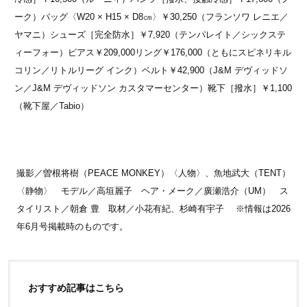
ーク）バッグ〈W20 × H15 × D8㎝〉￥30,250（フランソワ レニエ／
ヤマニ）シューズ［完全防水］￥7,920（テンパレイト／シックステ
ィーフォー）ピアス￥209,000リング￥176,000（ともにスピネリキル
コリン／リトルリーグ インク）ベルト￥42,900（J&M デヴィッドソ
ン／J&M デヴィッドソン カスタマーセンター）靴下［撥水］￥1,100
（靴下屋／Tabio）
撮影／曽根将樹（PEACE MONKEY）〈人物〉、魚地武大（TENT）
〈静物〉 モデル／高垣麗子 ヘア・メーク／廣瀬浩介（UM） ス
タイリスト／朝倉 豊 取材／小花有紀、杉崎有宇子 ※情報は2026
年6月号掲載時のものです。
おすすめ記事はこちら