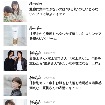
勉強に集中できないのは“やる気”のせいじゃな
い？プロに学ぶアイケア
【汗をかく季節もベタつかず嬉しい】スキンケア
発想のUVクリーム
Lifestyle
2026.7.22
斎藤工さん×水上恒司さん 「水上さんは、年齢を
重ねたら“勝新さん”みたいな存在になる……!?」
Lifestyle
2026.6.23
【特別カット集】お肌もお人柄も透明感＆清潔感
満点な、夏帆さんの表情にキュン！
Lifestyle
2026.7.30