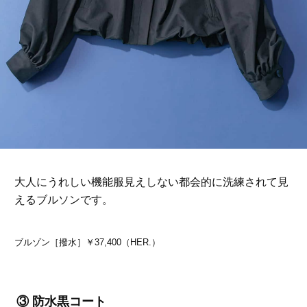
大人にうれしい機能服見えしない都会的に洗練されて見
えるブルソンです。
ブルゾン［撥水］￥37,400（HER.）
③ 防水黒コート