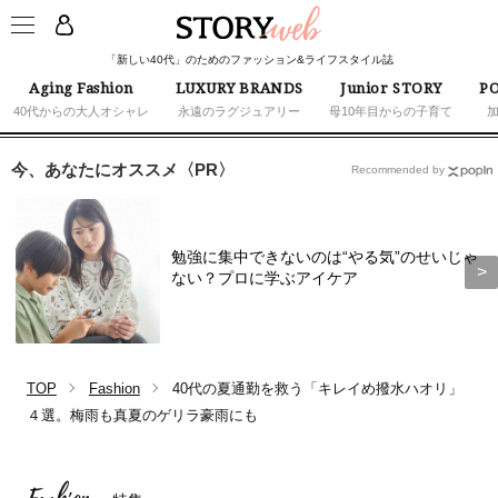
「新しい40代」のためのファッション&ライフスタイル誌
Aging Fashion
LUXURY BRANDS
Junior STORY
PO
40代からの大人オシャレ
永遠のラグジュアリー
母10年目からの子育て
今、あなたにオススメ〈PR〉
Recommended by
勉強に集中できないのは“やる気”のせいじゃ
ない？プロに学ぶアイケア
TOP
Fashion
40代の夏通勤を救う「キレイめ撥水ハオリ」
４選。梅雨も真夏のゲリラ豪雨にも