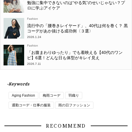
勉強に集中できないのは“やる気”のせいじゃない？プ
ロに学ぶアイケア
Fashion
流行中の「腰巻きレイヤード」、40代は何を巻く？ 黒
コーデがあか抜ける成功例〈３選〉
2026.1.24
Fashion
「お腹まわりゆったり」でも着映える【40代のワン
ピ】6選！どんな日も体型がキレイ見え
2026.7.11
-Keywords
Aging Fashion
梅雨コーデ
羽織り
通勤コーデ・仕事の服装
雨の日ファッション
RECOMMEND