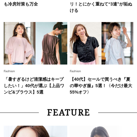
も冷房対策も万全
リ！とにかく重ねて“3連”が垢ぬ
ける
Fashion
Fashion
「暑すぎるけど清潔感はキープ
【40代】セールで買うべき『夏
したい！」40代が選ぶ【上品ワ
の華やぎ服』5選！〈今だけ最大
ンピ&ブラウス】5選
55%オフ〉
FEATURE