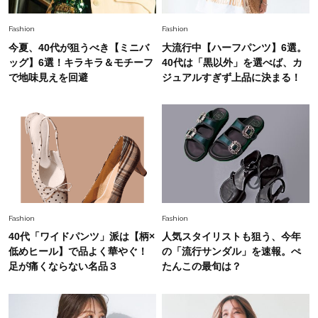
Fashion
2026.6.12
Fashion
Fashion
中村ゆりさん「40代になり、やっと“仕事以外の
今夏、40代が狙うべき【ミニバ
大流行中【ハーフパンツ】6選。
幸福感”に目が向いた」ライフスタイルも、服も
ッグ】6選！キラキラ＆モチーフ
40代は「黒以外」を選べば、カ
で地味見えを回避
ジュアルすぎず上品に決まる！
Fashion
2026.7.16
白黒でもこんなに華やぐ！40代、夏の「甘めト
ップス×パンツ」コーデ〈3選〉
Fashion
2026.5.29
40代の夏通勤はこれ１着！「きちんと感」も
「オシャレ」も整うトレンドトップス〈4選〉
Fashion
Fashion
40代「ワイドパンツ」派は【柄×
人気スタイリストも狙う、今年
Fashion
低めヒール】で品よく華やぐ！
の「流行サンダル」を速報。ぺ
2026.6.26
初夏はこれさえあれば！40代は【淡色ワンピ】
足が痛くならない名品３
たんこの最旬は？
で即涼しげ＆上品見え〈3選〉