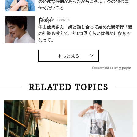
の必死な時期があったからこそ…」今の40代に
伝えたいこと
Lifestyle
2026.8.6
中山優馬さん、姉と話し合って始めた親孝行「親
の年齢も考えて、年に1回くらいは何かしなきゃ
なって」
Lifestyle
2026.7.29
「お若いですね」は褒め言葉？“若い＝美しい”と
錯覚させる社会の危うさ【上野千鶴子のジェンダ
Recommended by
ーレス連載22】
Lifestyle
2026.8.6
RELATED TOPICS
26年夏の【開運アクション】は”ひと拭き”習
慣！「金運アップ→トイレ、じゃあ底上げ運
は？」
Lifestyle
2026.5.22
梅宮アンナさん 電撃婚から1年、家族の価値観
を育み中「理想の暮らしよりも今の心地よさを選
んだ」