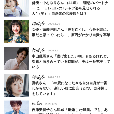
俳優・中村ゆりさん （44歳）「理想のパートナ
ーは、”ヨレヨレのTシャツ姿を見せられる
人”（笑）」自然体の恋愛観とは？
Lifestyle
2026.6.29
女優・須藤理彩さん「夫を亡くし、心身不調に。
鬱だと思っていたら…」原因がわかり自責を卒業
Lifestyle
2026.8.6
中山優馬さん「逃げ出したい朝」もあるけれど、
課題と向き合っている時間が、実は一番充実して
いる
Lifestyle
2026.6.23
夏帆さん、「35歳になった今も自分自身が一番
わからない。 新しい役に出会うたび、自分探し
をしています」
Fashion
2026.6.22
吉瀬美智子さん51歳「離婚した45歳。でも、あ