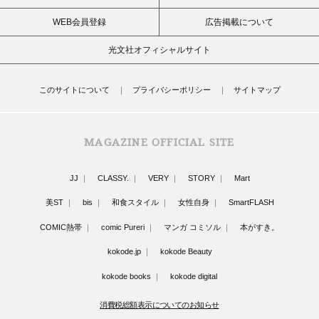
WEB会員登録
広告掲載について
光文社オフィシャルサイト
このサイトについて
プライバシーポリシー
サイトマップ
MAGAZINE OFFICIAL SITE
JJ
CLASSY.
VERY
STORY
Mart
美ST
bis
和食スタイル
女性自身
SmartFLASH
COMIC熱帯
comic Pureri
マンガ コミソル
本がすき。
kokode.jp
kokode Beauty
kokode books
kokode digital
消費税総額表示についてのお知らせ