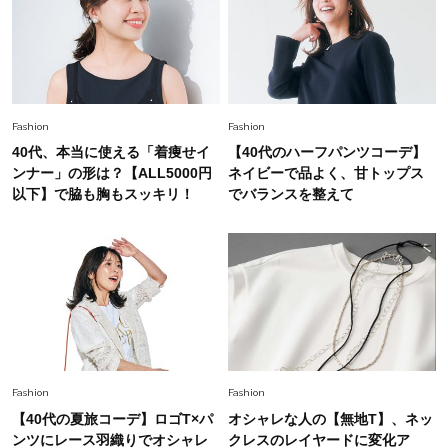
Fashion
2026.5.29
今、40代の「メガネ＆サングラス」のトレンド
に更新あり！“黒ぶち以外”が新定番に
Fashion
2026.8.5
Fashion
Fashion
オシャレ40代の【ワンピ＆オールインワン】最
40代、本当に使える「着痩せイ
【40代のハーフパンツコーデ】
旬着こなし3選。地味見え回避のコツは「バッグ
ンナー」の形は？【ALL5000円
ネイビーで品よく、甘トップス
選び」！
以下】で脇も胸もスッキリ！
でバランスを整えて
Fashion
2026.7.9
スタイリストが本気で推す！40代がほどよく華
やぐ【甘め黒アイテム】3選
Fashion
2026.7.25
26年夏は「小ぶり」が大流行中！人と被らない
【最旬かごバッグ】6選
Fashion
Fashion
【40代の夏旅コーデ】ロゴT×パ
オシャレな人の【無地T】、ネッ
ンツにレース羽織りでオシャレ
クレスのレイヤードに変化ア