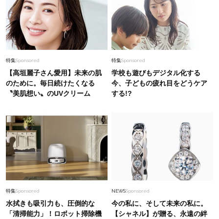
特集
Sponsored
特集
Sponsored
【高垣麗子さん愛用】未来の肌
学校も遊びもデジタル化する
のために。毎日続けたくなる
今、子どもの疲れ目をどうケア
〝美肌想い〟のUVクリーム
する!?
特集
Sponsored
NEWS
Sponsored
水拭きも吸引力も、圧倒的な
今の私に、そして未来の私に。
「清掃能力」！ロボット掃除機
【シャネル】が贈る、永遠の絆