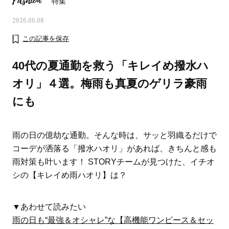
Fashion
特集
2026.06.08
この記事を保存
40代の夏通勤を救う「キレイめ撥水ハ
オリ」４選。梅雨も真夏のゲリラ豪雨
にも
雨の日の億劫な通勤。そんな時は、サッと羽織るだけで
コーデが洒落る「撥水ハオリ」があれば、きちんと感も
雨対策も叶います！ STORYチームが見つけた、イチオ
ママとパパに贈る「ジェンダーレ
人気の40代髪型・ヘア
シの【キレイめ雨ハオリ】は？
ス学」
タログ
▼あわせて読みたい
雨の日も“最強＆オシャレ”な【高機能ワンピース＆セッ