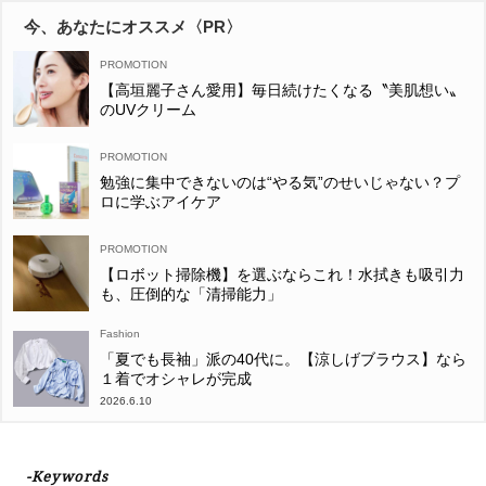
今、あなたにオススメ〈PR〉
【高垣麗子さん愛用】毎日続けたくなる〝美肌想い〟
のUVクリーム
勉強に集中できないのは“やる気”のせいじゃない？プ
ロに学ぶアイケア
【ロボット掃除機】を選ぶならこれ！水拭きも吸引力
も、圧倒的な「清掃能力」
Fashion
「夏でも長袖」派の40代に。【涼しげブラウス】なら
１着でオシャレが完成
2026.6.10
-Keywords