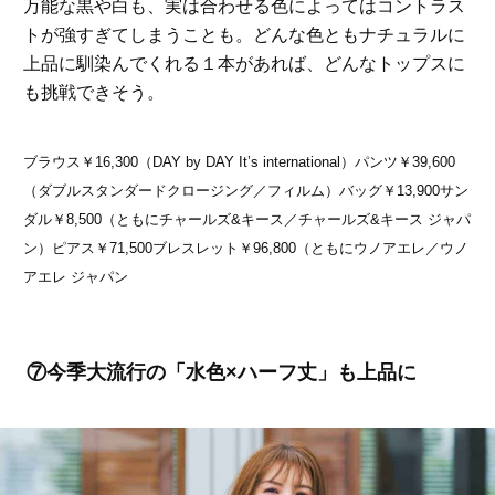
万能な黒や白も、実は合わせる色によってはコントラス
トが強すぎてしまうことも。どんな色ともナチュラルに
上品に馴染んでくれる１本があれば、どんなトップスに
も挑戦できそう。
ブラウス￥16,300（DAY by DAY It’s international）パンツ￥39,600
（ダブルスタンダードクロージング／フィルム）バッグ￥13,900サン
ダル￥8,500（ともにチャールズ&キース／チャールズ&キース ジャパ
ン）ピアス￥71,500ブレスレット￥96,800（ともにウノアエレ／ウノ
アエレ ジャパン
⑦今季大流行の「水色×ハーフ丈」も上品に