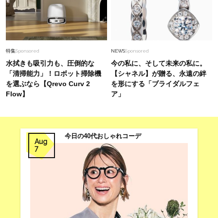
特集
Sponsored
NEWS
Sponsored
水拭きも吸引力も、圧倒的な
今の私に、そして未来の私に。
「清掃能力」！ロボット掃除機
【シャネル】が贈る、永遠の絆
を選ぶなら【Qrevo Curv 2
を形にする「ブライダルフェ
Flow】
ア」
今日の40代おしゃれコーデ
Aug
7