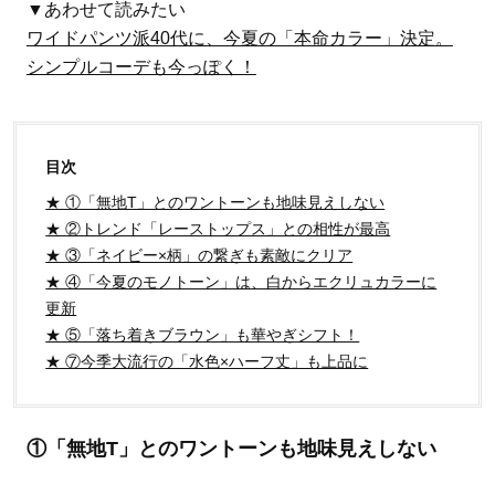
▼あわせて読みたい
ワイドパンツ派40代に、今夏の「本命カラー」決定。
シンプルコーデも今っぽく！
目次
★ ①「無地T」とのワントーンも地味見えしない
★ ②トレンド「レーストップス」との相性が最高
★ ③「ネイビー×柄」の繋ぎも素敵にクリア
★ ④「今夏のモノトーン」は、白からエクリュカラーに
更新
★ ⑤「落ち着きブラウン」も華やぎシフト！
★ ⑦今季大流行の「水色×ハーフ丈」も上品に
①「無地T」とのワントーンも地味見えしない