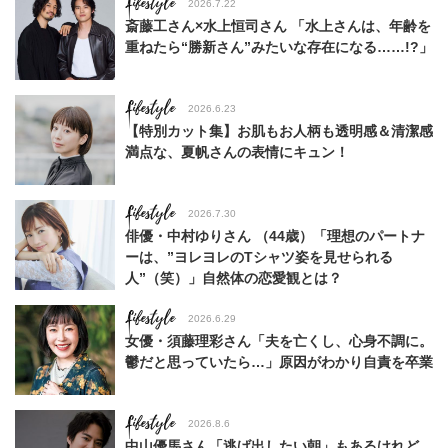
Lifestyle
2026.7.22
斎藤工さん×水上恒司さん 「水上さんは、年齢を
重ねたら“勝新さん”みたいな存在になる……!?」
Lifestyle
2026.6.23
【特別カット集】お肌もお人柄も透明感＆清潔感
満点な、夏帆さんの表情にキュン！
Lifestyle
2026.7.30
俳優・中村ゆりさん （44歳）「理想のパートナ
ーは、”ヨレヨレのTシャツ姿を見せられる
人”（笑）」自然体の恋愛観とは？
Lifestyle
2026.6.29
女優・須藤理彩さん「夫を亡くし、心身不調に。
鬱だと思っていたら…」原因がわかり自責を卒業
Lifestyle
2026.8.6
中山優馬さん「逃げ出したい朝」もあるけれど、