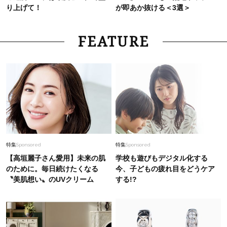
り上げて！
が即あか抜ける＜3選＞
FEATURE
特集
Sponsored
特集
Sponsored
【高垣麗子さん愛用】未来の肌
学校も遊びもデジタル化する
のために。毎日続けたくなる
今、子どもの疲れ目をどうケア
〝美肌想い〟のUVクリーム
する!?