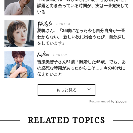
課題と向き合っている時間が、実は一番充実して
いる
Lifestyle
2026.6.23
夏帆さん、「35歳になった今も自分自身が一番
わからない。 新しい役に出会うたび、自分探し
をしています」
Fashion
2026.6.22
吉瀬美智子さん51歳「離婚した45歳。でも、あ
の必死な時期があったからこそ…」今の40代に
伝えたいこと
Fashion
2026.8.6
【40代コンサバ派】白Tシャツは「パール×ゴー
ルドアクセ」を合わせるのが正解！〈大野真理子
Recommended by
さん×佐藤佳菜子さん〉
Lifestyle
2026.7.29
RELATED TOPICS
「お若いですね」は褒め言葉？“若い＝美しい”と
錯覚させる社会の危うさ【上野千鶴子のジェンダ