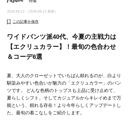
Fashion
特集
2026.06.13 （2026.06.15 更新）
この記事を保存
ワイドパンツ派40代、今夏の主戦力は
【エクリュカラー】！最旬の色合わせ
＆コーデ6選
夏、大人のクローゼットでいちばん頼れるのが、白より
馴染みやすい色合いが魅力の「エクリュカラー」のパン
ツです。 どんな色柄のトップスも上品に受け止めて、
ママとパパに贈る「ジェンダーレ
人気の40代髪型・ヘア
夏らしくシフト。そしてカジュアルからキレイめまで万
ス学」
タログ
能という、頼れる存在！より今年らしくアップデートし
た、最旬の着こなしをご紹介します。