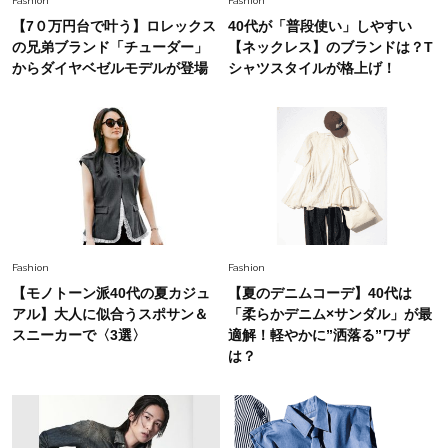
Fashion
Fashion
Fashion
【7０万円台で叶う】ロレックス
40代が「普段使い」しやすい
2026.5.29
40代の夏通勤はこれ１着！「きちんと感」も
の兄弟ブランド「チューダー」
【ネックレス】のブランドは？T
「オシャレ」も整うトレンドトップス〈4選〉
からダイヤベゼルモデルが登場
シャツスタイルが格上げ！
Fashion
2026.5.29
今、40代の「メガネ＆サングラス」のトレンド
に更新あり！“黒ぶち以外”が新定番に
Fashion
2026.8.5
オシャレ40代の【ワンピ＆オールインワン】最
Fashion
Fashion
旬着こなし3選。地味見え回避のコツは「バッグ
【モノトーン派40代の夏カジュ
【夏のデニムコーデ】40代は
選び」！
アル】大人に似合うスポサン＆
「柔らかデニム×サンダル」が最
Fashion
スニーカーで〈3選〉
適解！軽やかに”洒落る”ワザ
2026.7.31
は？
【40代のTシャツコーデ】超ビッグサイズ×きれ
いめハーフパンツでモードに昇華
Fashion
2026.7.9