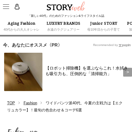
「新しい40代」のためのファッション&ライフスタイル誌
Aging Fashion
LUXURY BRANDS
Junior STORY
PO
40代からの大人オシャレ
永遠のラグジュアリー
母10年目からの子育て
今、あなたにオススメ〈PR〉
Recommended by
【ロボット掃除機】を選ぶならこれ！水拭き
も吸引力も、圧倒的な「清掃能力」
TOP
Fashion
ワイドパンツ派40代、今夏の主戦力は【エク
リュカラー】！最旬の色合わせ＆コーデ6選