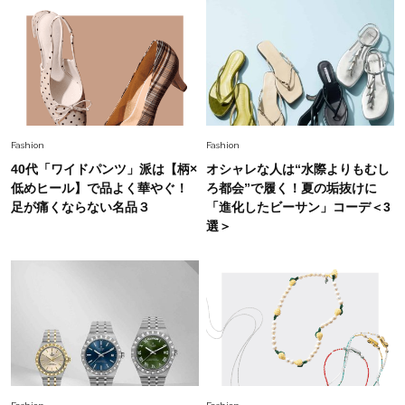
ーレス連載22】
Lifestyle
2026.8.6
26年夏の【開運アクション】は”ひと拭き”習
慣！「金運アップ→トイレ、じゃあ底上げ運
は？」
Lifestyle
2026.5.22
Fashion
Fashion
梅宮アンナさん 電撃婚から1年、家族の価値観
40代「ワイドパンツ」派は【柄×
オシャレな人は“水際よりもむし
を育み中「理想の暮らしよりも今の心地よさを選
低めヒール】で品よく華やぐ！
ろ都会”で履く！夏の垢抜けに
んだ」
足が痛くならない名品３
「進化したビーサン」コーデ＜3
選＞
Fashion
2026.6.12
中村ゆりさん「40代になり、やっと“仕事以外の
幸福感”に目が向いた」ライフスタイルも、服も
Fashion
2026.7.16
白黒でもこんなに華やぐ！40代、夏の「甘めト
ップス×パンツ」コーデ〈3選〉