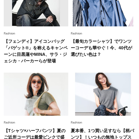
スタイリストが本気で推す！40代がほどよく華
やぐ【甘め黒アイテム】3選
Fashion
Fashion
【フェンディ】アイコンバッグ
【最旬カラーシャツ】でワンツ
「バゲット®」を称えるキャンペ
ーコーデも華やぐ！今、40代が
ーンに目黒蓮やMINA、サラ・ジ
選びたい色は？
ェシカ・パーカーらが登場
Fashion
Fashion
【Tシャツ×ハーフパンツ】夏の
夏本番、1つ買い足すなら【柄パ
ご近所コーデは最愛ピンクで盛
ンツ】！いつもの無地トップス