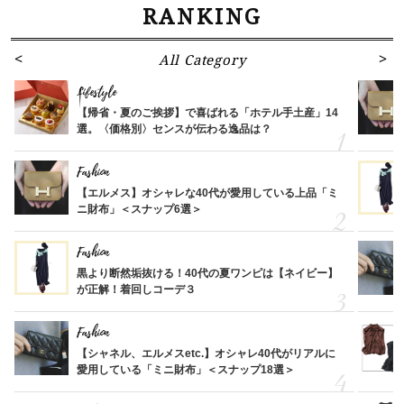
RANKING
All Category
Lifestyle
【帰省・夏のご挨拶】で喜ばれる「ホテル手土産」14
選。〈価格別〉センスが伝わる逸品は？
Fashion
【エルメス】オシャレな40代が愛用している上品「ミ
ニ財布」＜スナップ6選＞
Fashion
黒より断然垢抜ける！40代の夏ワンピは【ネイビー】
が正解！着回しコーデ３
Fashion
【シャネル、エルメスetc.】オシャレ40代がリアルに
愛用している「ミニ財布」＜スナップ18選＞