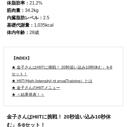
体脂肪率：
21.2%
筋肉量：
34.2kg
内臓脂肪レベル：
2.5
基礎代謝量：
1,035kcal
体内年齢：
28歳
【INDEX】
★ 金子さんはHIITに挑戦！ 20秒追い込み10秒休む」を8
セット！
★ HIIT(High-IntensityI nt ervalTraining）とは
★ 金子さんのHIITメニュー
★ ＜結果発表！＞
金子さんはHIITに挑戦！ 20秒追い込み10秒休
む」を8セット！