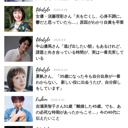
Lifestyle
2026.6.29
女優・須藤理彩さん「夫を亡くし、心身不調に。
鬱だと思っていたら…」原因がわかり自責を卒業
Lifestyle
2026.8.6
中山優馬さん「逃げ出したい朝」もあるけれど、
課題と向き合っている時間が、実は一番充実して
いる
Lifestyle
2026.6.23
夏帆さん、「35歳になった今も自分自身が一番
わからない。 新しい役に出会うたび、自分探し
をしています」
Fashion
2026.6.22
吉瀬美智子さん51歳「離婚した45歳。でも、あ
の必死な時期があったからこそ…」今の40代に
伝えたいこと