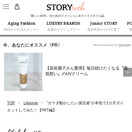
「新しい40代」のためのファッション&ライフスタイル誌
Aging Fashion
LUXURY BRANDS
Junior STORY
PO
40代からの大人オシャレ
永遠のラグジュアリー
母10年目からの子育て
今、あなたにオススメ〈PR〉
Recommended by
【高垣麗子さん愛用】毎日続けたくなる〝美
肌想い〟のUVクリーム
TOP
Lifestyle
”カラダ動かしたい派読者”が本気で1カ月ダイ
エットしてみた！【HIIT編】