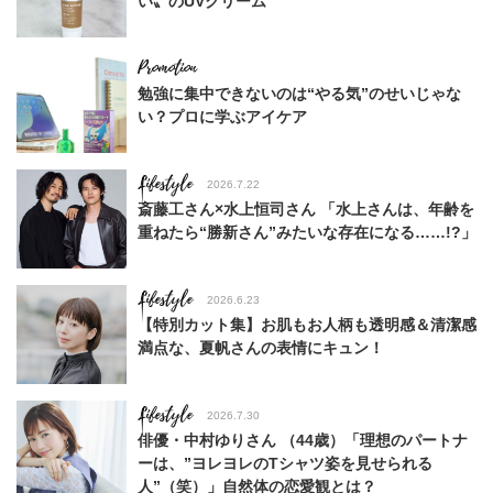
い〟のUVクリーム
勉強に集中できないのは“やる気”のせいじゃな
い？プロに学ぶアイケア
Lifestyle
2026.7.22
斎藤工さん×水上恒司さん 「水上さんは、年齢を
重ねたら“勝新さん”みたいな存在になる……!?」
Lifestyle
2026.6.23
【特別カット集】お肌もお人柄も透明感＆清潔感
満点な、夏帆さんの表情にキュン！
Lifestyle
2026.7.30
俳優・中村ゆりさん （44歳）「理想のパートナ
ーは、”ヨレヨレのTシャツ姿を見せられる
人”（笑）」自然体の恋愛観とは？