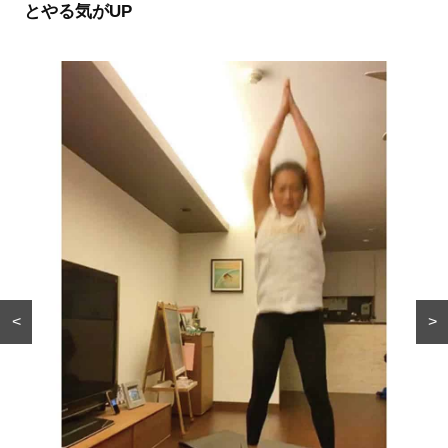
とやる気がUP
FEATURE
【高垣麗子さん愛用】毎日
勉強に集中できないの
続けたくなる〝美肌想い〟
は“やる気”のせいじゃな
のUVクリーム
い？プロに学ぶアイケア
<
>