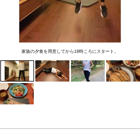
Lifestyle
Lifestyle
ママOFFの“ご褒美ステ
ラグジュアリーな空間で涼
イ”はシンガポールのラグ
やかなSpecial女子会を！
ジュアリーホテルで！【無
INTERSECT BY LEXUS –
料で泊まる裏ワザも】
TOKYOのMENUが一新＆
Recommended by
期間限定の新作かき氷も登
場
家族の夕食を用意してから18時ころにスタート。