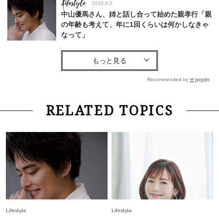
Lifestyle
2026.8.6
中山優馬さん、姉と話し合って始めた親孝行「親
の年齢も考えて、年に1回くらいは何かしなきゃ
なって」
Lifestyle
2026.7.29
「お若いですね」は褒め言葉？“若い＝美しい”と
錯覚させる社会の危うさ【上野千鶴子のジェンダ
Recommended by
ーレス連載22】
Lifestyle
2026.8.6
RELATED TOPICS
26年夏の【開運アクション】は”ひと拭き”習
慣！「金運アップ→トイレ、じゃあ底上げ運
は？」
Fashion
2026.6.12
中村ゆりさん「40代になり、やっと“仕事以外の
幸福感”に目が向いた」ライフスタイルも、服も
Fashion
2026.7.16
Lifestyle
Lifestyle