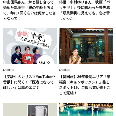
白黒でもこんなに華やぐ！40代、夏の「甘めト
中山優馬さん、姉と話し合って
俳優・中村ゆりさん 映画『パ
ップス×パンツ」コーデ〈3選〉
始めた親孝行「親の年齢も考え
ッチギ！』後に味わった喪失感
て、年に1回くらいは何かしなき
「順風満帆に見えても、心は苦
ゃなって」
しかった」
Fashion
2026.5.29
40代の夏通勤はこれ１着！「きちんと感」も
「オシャレ」も整うトレンドトップス〈4選〉
Fashion
2026.5.29
今、40代の「メガネ＆サングラス」のトレンド
に更新あり！“黒ぶち以外”が新定番に
Lifestyle
Lifestyle
Fashion
【受験生のカリスマYouTuber・
【韓国旅】26年最旬エリア「景
2026.8.5
オシャレ40代の【ワンピ＆オールインワン】最
雷獣】に聞く！「医者になって
福宮（キョンボックン）」推し
旬着こなし3選。地味見え回避のコツは「バッグ
ほしい」は親のエゴ？
スポット19。ご飯も買い物もこ
選び」！
こで完結！
Fashion
2026.7.9
スタイリストが本気で推す！40代がほどよく華
やぐ【甘め黒アイテム】3選