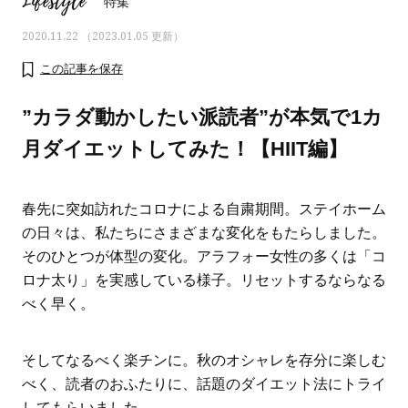
Lifestyle
特集
2020.11.22 （2023.01.05 更新）
この記事を保存
”カラダ動かしたい派読者”が本気で1カ
月ダイエットしてみた！【HIIT編】
春先に突如訪れたコロナによる自粛期間。ステイホーム
の日々は、私たちにさまざまな変化をもたらしました。
そのひとつが体型の変化。アラフォー女性の多くは「コ
ロナ太り」を実感している様子。リセットするならなる
べく早く。
ママとパパに贈る「ジェンダーレ
人気の40代髪型・ヘア
ス学」
タログ
そしてなるべく楽チンに。秋のオシャレを存分に楽しむ
べく、読者のおふたりに、話題のダイエット法にトライ
してもらいました。