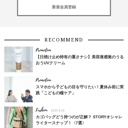
新規会員登録
RECOMMEND
【日焼け止め特有の重さナシ】美容液感覚のうる
おうUVクリーム
スマホから子どもの目を守りたい！夏休み前に実
践「こどもの瞳ケア」
Fashion
2025.8.24
カゴバッグどう持つのが正解？ STORYオシャレ
ライタースナップ！〈7選〉