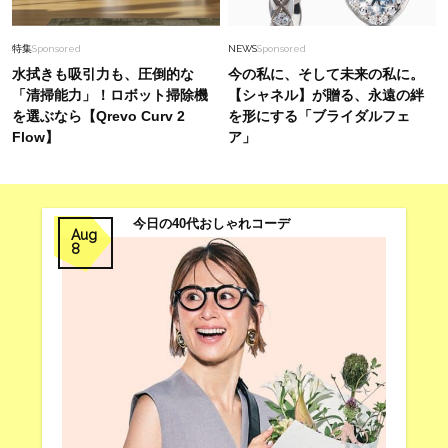
気張らずオシャレな「いい匂い」。40代のため
の、メンタルも整う名品フレグランス！
特集
Sponsored
NEWS
Sponsored
水拭きも吸引力も、圧倒的な
今の私に、そして未来の私に。
「清掃能力」！ロボット掃除機
【シャネル】が贈る、永遠の絆
を選ぶなら【Qrevo Curv 2
を形にする「ブライダルフェ
Flow】
ア」
今日の40代おしゃれコーデ
Aug
8