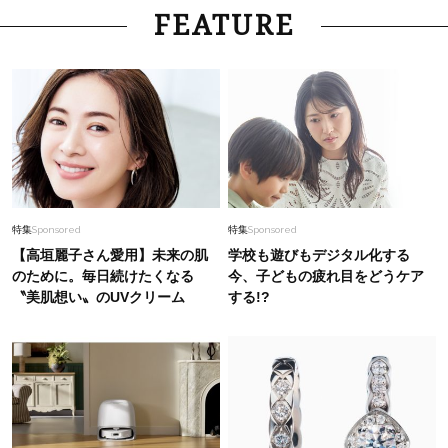
Fashion
2026.1.7
FEATURE
バタバタな毎日にも着映える「白主役」の華やぎ
デイリーコーデ7選
Fashion
2026.7.6
おしゃれ40代のTシャツは白か黒の２択！ON＆
OFF着回しSNAP【コーデ8選】
Fashion
2025.10.4
特集
Sponsored
特集
Sponsored
〈ブルガリ〉40代だからこそ！ずっと憧れてい
【高垣麗子さん愛用】未来の肌
学校も遊びもデジタル化する
た個性派デザインのウォッチ＆ジュエリーにチャ
のために。毎日続けたくなる
今、子どもの疲れ目をどうケア
レンジ
〝美肌想い〟のUVクリーム
する!?
Fashion
2026.6.27
40代の夏コーデは「ホワイトデニム」だけで華
やげる！シンプルでも地味じゃない
Beauty
2026.2.27