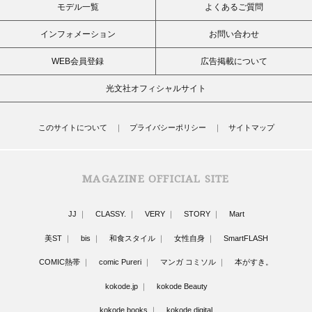
モデル一覧
よくあるご質問
インフォメーション
お問い合わせ
WEB会員登録
広告掲載について
光文社オフィシャルサイト
このサイトについて
プライバシーポリシー
サイトマップ
MAGAZINE OFFICIAL SITE
JJ
CLASSY.
VERY
STORY
Mart
美ST
bis
和食スタイル
女性自身
SmartFLASH
COMIC熱帯
comic Pureri
マンガ コミソル
本がすき。
kokode.jp
kokode Beauty
kokode books
kokode digital