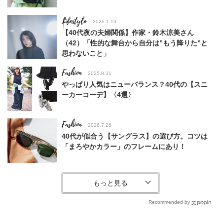
Lifestyle
2026.1.13
【40代夜の夫婦関係】作家・鈴木涼美さん
（42）「性的な舞台から自分は”もう降りた”と
思わないこと」
Fashion
2025.8.31
やっぱり人気はニューバランス？40代の【スニ
ーカーコーデ】〈4選〉
Fashion
2026.7.26
40代が似合う【サングラス】の選び方。コツは
「まろやかカラー」のフレームにあり！
Fashion
2026.7.20
この夏の【ワンピース】“黒以外”で大人が着るな
ら？猛暑日に涼しく映える、肌になじむ「きれい
Recommended by
色」3選