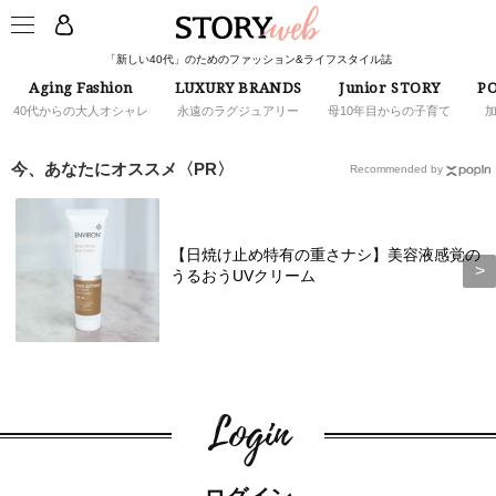
「新しい40代」のためのファッション&ライフスタイル誌
Aging Fashion
LUXURY BRANDS
Junior STORY
PO
40代からの大人オシャレ
永遠のラグジュアリー
母10年目からの子育て
今、あなたにオススメ〈PR〉
Recommended by
【日焼け止め特有の重さナシ】美容液感覚の
うるおうUVクリーム
Login