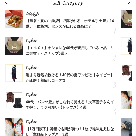
All Category
Lifestyle
【帰省・夏のご挨拶】で喜ばれる「ホテル手土産」14
選。〈価格別〉センスが伝わる逸品は？
Fashion
【エルメス】オシャレな40代が愛用している上品「ミ
ニ財布」＜スナップ6選＞
Fashion
黒より断然垢抜ける！40代の夏ワンピは【ネイビー】
が正解！着回しコーデ３
Fashion
40代「パンツ派」がこなれて見える！大草直子さんイ
チ押し、ラク可愛い【トップス】4選
Fashion
【1万円以下】薄着でも間が持つ！1枚で地味見えしな
い「主役級トップス」5選