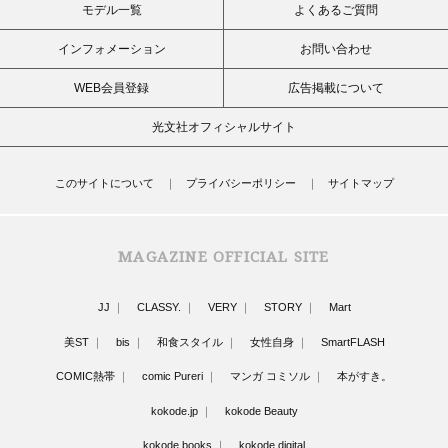
モデル一覧
よくあるご質問
インフォメーション
お問い合わせ
WEB会員登録
広告掲載について
光文社オフィシャルサイト
このサイトについて
プライバシーポリシー
サイトマップ
MAGAZINE OFFICIAL SITE
JJ
CLASSY.
VERY
STORY
Mart
美ST
bis
和食スタイル
女性自身
SmartFLASH
COMIC熱帯
comic Pureri
マンガ コミソル
本がすき。
kokode.jp
kokode Beauty
kokode books
kokode digital