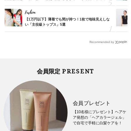
す」父・辰夫さんの相続で学んだこと
Fashion
【1万円以下】薄着でも間が持つ！1枚で地味見えしな
い「主役級トップス」5選
Recommended by
PRESENT
会員限定
会員プレゼント
【10名様にプレゼント】ヘアケ
ア発想の「ヘアカラージェル」
で自宅で手軽に白髪ケアを！