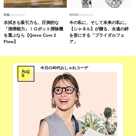
【40代夏コーデ】薄着でも地味見えしない！大
人が自信を持てる華やか服〈15選〉
特集
Sponsored
NEWS
Sponsored
水拭きも吸引力も、圧倒的な
今の私に、そして未来の私に。
「清掃能力」！ロボット掃除機
【シャネル】が贈る、永遠の絆
を選ぶなら【Qrevo Curv 2
を形にする「ブライダルフェ
Flow】
ア」
今日の40代おしゃれコーデ
Aug
8