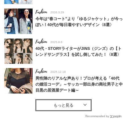
Fashion
2026.3.29
今年は“春コート”より「ゆるジャケット」が今っ
ぽい！40代が毎日着やすいデザイン〈8選〉
Fashion
2025.9.6
40代・STORYライターがJINS（ジンズ）の【ト
レンドサングラス】を試し倒してみた！〈8選〉
Fashion
2025.12.18
男性陣のリアルな声あり！プロが考える「40代
の婚活コーデ」～サッカー部出身の商社男子と中
目黒の居酒屋デート編～
Fashion
2026.1.21
40代の黒コーデは「今どきジュエリー」で盛
る！上品な“透け感”が最旬
Recommended by