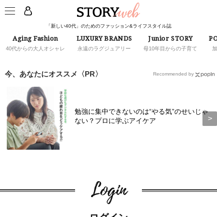
「新しい40代」のためのファッション&ライフスタイル誌
Aging Fashion
LUXURY BRANDS
Junior STORY
PO
40代からの大人オシャレ
永遠のラグジュアリー
母10年目からの子育て
今、あなたにオススメ〈PR〉
Recommended by
勉強に集中できないのは“やる気”のせいじゃ
ない？プロに学ぶアイケア
Login