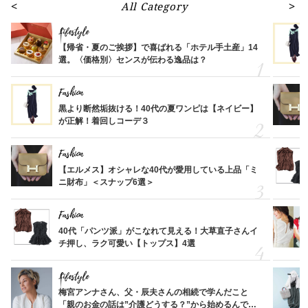
All Category
Lifestyle
【帰省・夏のご挨拶】で喜ばれる「ホテル手土産」14
選。〈価格別〉センスが伝わる逸品は？
Fashion
黒より断然垢抜ける！40代の夏ワンピは【ネイビー】
が正解！着回しコーデ３
Fashion
【エルメス】オシャレな40代が愛用している上品「ミ
ニ財布」＜スナップ6選＞
Fashion
40代「パンツ派」がこなれて見える！大草直子さんイ
チ押し、ラク可愛い【トップス】4選
Lifestyle
梅宮アンナさん、父・辰夫さんの相続で学んだこと
「親のお金の話は”介護どうする？”から始めるんで