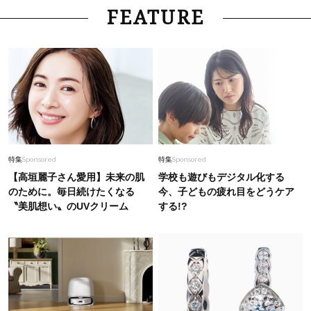
Lifestyle
2026.7.21
FEATURE
サムギョプサルだけじゃない！【ソウル旅行】最
新「肉グルメ」7選。大人の舌がうなる名店
Fashion
2026.6.5
【ユニクロだけで】40代の夏旅行がオシャレ＆
快適に！気温別コーデ〈UNIQLO6選〉
Fashion
2026.4.11
特集
Sponsored
特集
Sponsored
【3万円以下】40代の「通勤バッグ」はハイブラ
【高垣麗子さん愛用】未来の肌
学校も遊びもデジタル化する
より“今っぽ”が垢抜ける！スタイリスト推し４選
のために。毎日続けたくなる
今、子どもの疲れ目をどうケア
〝美肌想い〟のUVクリーム
する!?
Fashion
2026.7.21
40代が1枚でサマになる「体のラインを拾わな
い」夏ワンピ＜3選＞
Fashion
2026.5.7