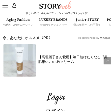
「新しい40代」のためのファッション&ライフスタイル誌
Aging Fashion
LUXURY BRANDS
Junior STORY
PO
40代からの大人オシャレ
永遠のラグジュアリー
母10年目からの子育て
今、あなたにオススメ〈PR〉
Recommended by
【高垣麗子さん愛用】毎日続けたくなる〝美
肌想い〟のUVクリーム
Login