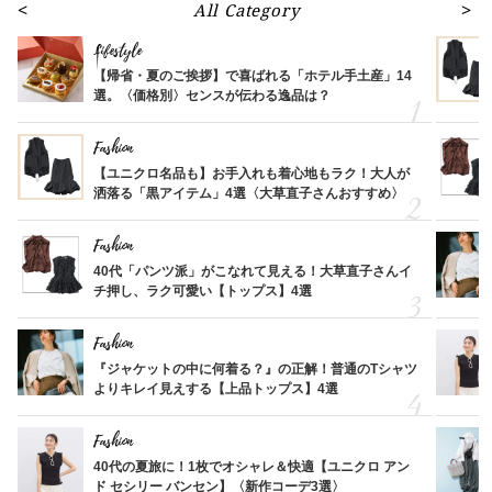
All Category
Lifestyle
【帰省・夏のご挨拶】で喜ばれる「ホテル手土産」14
選。〈価格別〉センスが伝わる逸品は？
Fashion
【ユニクロ名品も】お手入れも着心地もラク！大人が
洒落る「黒アイテム」4選〈大草直子さんおすすめ〉
Fashion
40代「パンツ派」がこなれて見える！大草直子さんイ
チ押し、ラク可愛い【トップス】4選
Fashion
『ジャケットの中に何着る？』の正解！普通のTシャツ
よりキレイ見えする【上品トップス】4選
Fashion
40代の夏旅に！1枚でオシャレ＆快適【ユニクロ アン
ド セシリー バンセン】〈新作コーデ3選〉