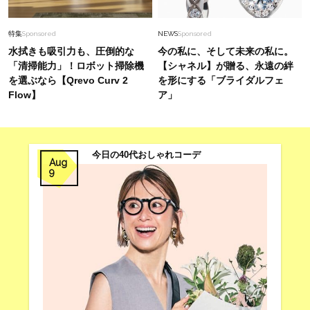
【シャネル】名作リングの次はこれ！白Tスタイ
ルを格上げする「ココ クラッシュ」のネックレ
特集
Sponsored
NEWS
Sponsored
ス
水拭きも吸引力も、圧倒的な
今の私に、そして未来の私に。
「清掃能力」！ロボット掃除機
【シャネル】が贈る、永遠の絆
を選ぶなら【Qrevo Curv 2
を形にする「ブライダルフェ
Flow】
ア」
今日の40代おしゃれコーデ
Aug
9