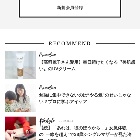
新規会員登録
RECOMMEND
【高垣麗子さん愛用】毎日続けたくなる〝美肌想
い〟のUVクリーム
勉強に集中できないのは“やる気”のせいじゃな
い？プロに学ぶアイケア
Lifestyle
2025.8.11
【続】「あれは、彼のほうから…」女風体験
の“一線を超え”で38歳シングルマザーが見た冷