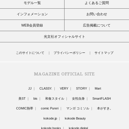
モデル一覧
よくあるご質問
インフォメーション
お問い合わせ
WEB会員登録
広告掲載について
光文社オフィシャルサイト
このサイトについて
プライバシーポリシー
サイトマップ
MAGAZINE OFFICIAL SITE
JJ
CLASSY.
VERY
STORY
Mart
美ST
bis
和食スタイル
女性自身
SmartFLASH
COMIC熱帯
comic Pureri
マンガ コミソル
本がすき。
kokode.jp
kokode Beauty
kokode books
kokode digital