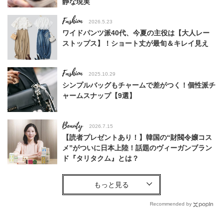
静な現実
Fashion
2026.5.23
ワイドパンツ派40代、今夏の主役は【大人レー
ストップス】！ショート丈が最旬＆キレイ見え
Fashion
2025.10.29
シンプルバッグもチャームで差がつく！個性派チ
ャームスナップ【9選】
Beauty
2026.7.15
【読者プレゼントあり！】韓国の“財閥令嬢コス
メ”がついに日本上陸！話題のヴィーガンブラン
ド『タリタクム』とは？
Beauty
2026.8.9
40代に似合う【韓コスリップ】6選！大野真理子
さん推薦「顔色が華やぐ」名品
Recommended by