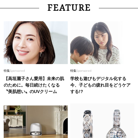
Fashion
2026.8.8
FEATURE
ラクなのに手抜きに見えない！40代の体型カバ
ーを叶える【夏ワンピ】〈9選〉
Fashion
2026.6.30
【40代のリアル買い】U5千円から！今、本当に
選ばれている「夏のきれいめ服」TOP5
Beauty
2026.8.6
特集
Sponsored
特集
Sponsored
「それどこの？」と褒められる！可愛すぎる
【高垣麗子さん愛用】未来の肌
学校も遊びもデジタル化する
【YSL】の新作「万能クリーム」が夏のお守りに
のために。毎日続けたくなる
今、子どもの疲れ目をどうケア
〝美肌想い〟のUVクリーム
する!?
Fashion
2026.7.31
40代の夏服は「スマホショルダー」で洒落る！
小物を効かせた【ストレスフリーコーデ】2選
Fashion
2026.7.2