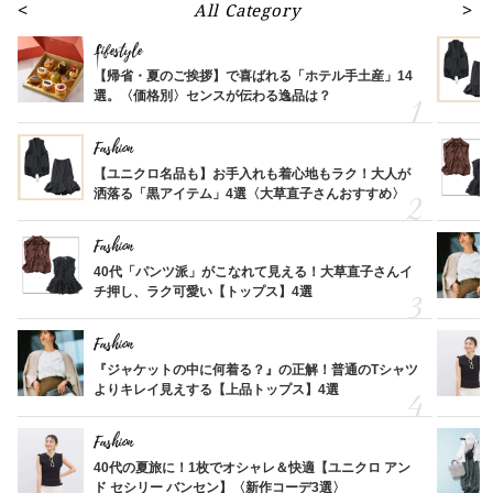
All Category
Lifestyle
【帰省・夏のご挨拶】で喜ばれる「ホテル手土産」14
選。〈価格別〉センスが伝わる逸品は？
Fashion
【ユニクロ名品も】お手入れも着心地もラク！大人が
洒落る「黒アイテム」4選〈大草直子さんおすすめ〉
Fashion
40代「パンツ派」がこなれて見える！大草直子さんイ
チ押し、ラク可愛い【トップス】4選
Fashion
『ジャケットの中に何着る？』の正解！普通のTシャツ
よりキレイ見えする【上品トップス】4選
Fashion
40代の夏旅に！1枚でオシャレ＆快適【ユニクロ アン
ド セシリー バンセン】〈新作コーデ3選〉