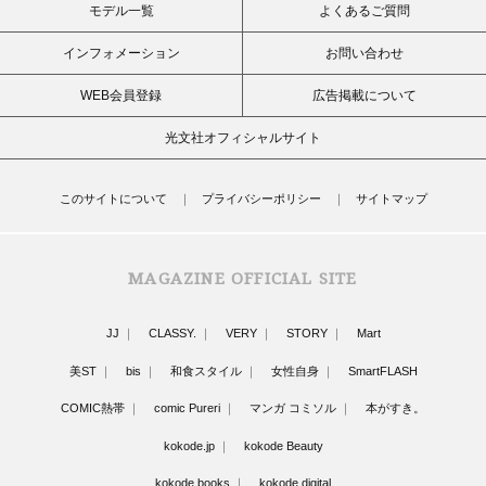
モデル一覧
よくあるご質問
インフォメーション
お問い合わせ
WEB会員登録
広告掲載について
光文社オフィシャルサイト
このサイトについて
プライバシーポリシー
サイトマップ
MAGAZINE OFFICIAL SITE
JJ
CLASSY.
VERY
STORY
Mart
美ST
bis
和食スタイル
女性自身
SmartFLASH
COMIC熱帯
comic Pureri
マンガ コミソル
本がすき。
kokode.jp
kokode Beauty
kokode books
kokode digital