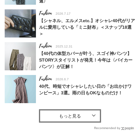
選〉
Fashion
2026.7.17
【シャネル、エルメスetc.】オシャレ40代がリア
ルに愛用している「ミニ財布」＜スナップ18選
＞
Fashion
2025.12.31
【40代の体型カバーが叶う、スゴイ神パンツ】
STORYスタイリストが発見！今年は〈バイカー
パンツ〉が正解！
Fashion
2026.6.7
40代、時短でオシャレしたい日の「お出かけワ
ンピース」3選。雨の日もOKなものだけ！
Fashion
2026.8.8
ラクなのに手抜きに見えない！40代の体型カバ
ーを叶える【夏ワンピ】〈9選〉
Recommended by