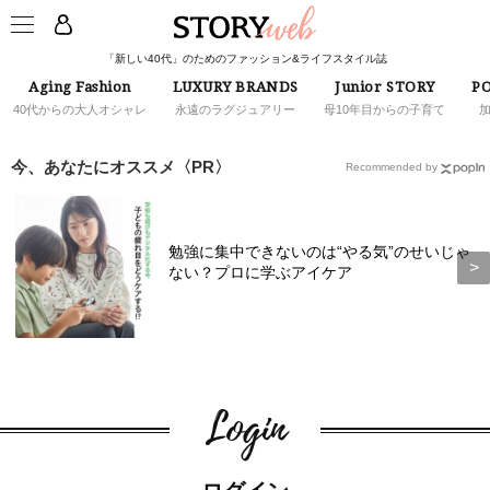
「新しい40代」のためのファッション&ライフスタイル誌
Aging Fashion
LUXURY BRANDS
Junior STORY
PO
40代からの大人オシャレ
永遠のラグジュアリー
母10年目からの子育て
今、あなたにオススメ〈PR〉
Recommended by
勉強に集中できないのは“やる気”のせいじゃ
ない？プロに学ぶアイケア
Login