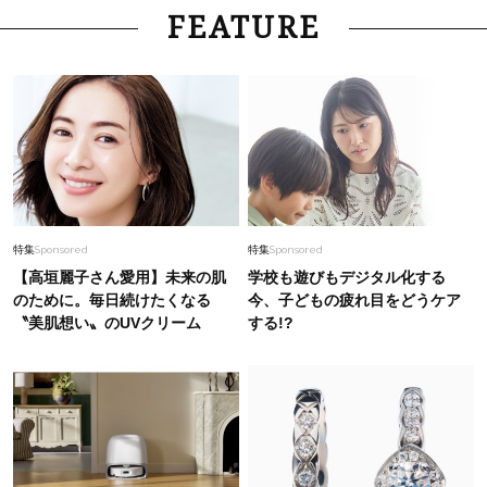
Fashion
2026.6.19
FEATURE
40代のワンピースは「体型がキレイ見えする」
が条件！【ユニクロ エフ・リッソ】の新作から
厳選〈UNIQLO3選〉
Fashion
2026.1.19
「この黒パンツが素晴らしい！」スタイリスト人
気No.1は【シーニュのサイドフリルパンツ】
Fashion
2026.8.3
特集
Sponsored
特集
Sponsored
〈帰省にも〉動きやすさ重視！40代「ワイドパ
【高垣麗子さん愛用】未来の肌
学校も遊びもデジタル化する
ンツ」で作る最旬【旅コーデ】の正解4選
のために。毎日続けたくなる
今、子どもの疲れ目をどうケア
〝美肌想い〟のUVクリーム
する!?
Fashion
2026.8.1
40代「パンツ派」がこなれて見える！大草直子
さんイチ押し、ラク可愛い【トップス】4選
Fashion
2026.4.11