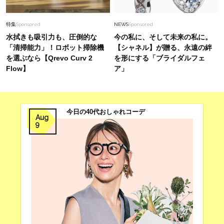
【3万円以下】40代の「通勤バッグ」はハイブラ
より“今っぽ”が垢抜ける！スタイリスト推し４選
特集
Sponsored
NEWS
Sponsored
水拭きも吸引力も、圧倒的な
今の私に、そして未来の私に。
「清掃能力」！ロボット掃除機
【シャネル】が贈る、永遠の絆
を選ぶなら【Qrevo Curv 2
を形にする「ブライダルフェ
Flow】
ア」
今日の40代おしゃれコーデ
Aug
9