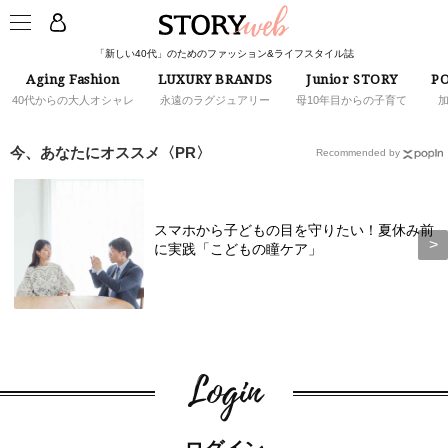
「新しい40代」のためのファッション&ライフスタイル誌
Aging Fashion
LUXURY BRANDS
Junior STORY
PO
40代からの大人オシャレ
永遠のラグジュアリー
母10年目からの子育て
今、あなたにオススメ〈PR〉
Recommended by
スマホから子どもの目を守りたい！夏休み前
に実践「こどもの瞳ケア」
Login