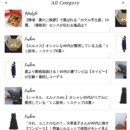
All Category
Lifestyle
【帰省・夏のご挨拶】で喜ばれる「ホテル手土産」14
選。〈価格別〉センスが伝わる逸品は？
Fashion
【エルメス】オシャレな40代が愛用している上品「ミ
ニ財布」＜スナップ6選＞
Fashion
黒より断然垢抜ける！40代の夏ワンピは【ネイビー】
が正解！着回しコーデ３
Fashion
【シャネル、エルメスetc.】オシャレ40代がリアルに
愛用している「ミニ財布」＜スナップ18選＞
Fashion
「それ、ユニクロなの？」大草直子さんが40代に推す
【ワンピース】！秀逸シルエットで体型がキレイ見え