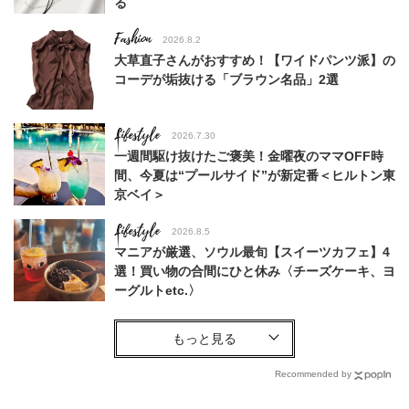
る
Fashion
2026.8.2
大草直子さんがおすすめ！【ワイドパンツ派】の
コーデが垢抜ける「ブラウン名品」2選
Lifestyle
2026.7.30
一週間駆け抜けたご褒美！金曜夜のママOFF時
間、今夏は“プールサイド”が新定番＜ヒルトン東
京ベイ＞
Lifestyle
2026.8.5
マニアが厳選、ソウル最旬【スイーツカフェ】4
選！買い物の合間にひと休み〈チーズケーキ、ヨ
ーグルトetc.〉
Beauty
2026.7.29
石井美穂さんおすすめ！40代の「お疲れ顔を救
う」美容パックは？翌朝の肌に自信がもてる
Recommended by