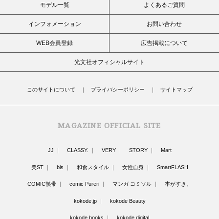
モデル一覧
よくあるご質問
インフォメーション
お問い合わせ
WEB会員登録
広告掲載について
光文社オフィシャルサイト
このサイトについて
プライバシーポリシー
サイトマップ
MAGAZINE OFFICIAL SITE
JJ
CLASSY.
VERY
STORY
Mart
美ST
bis
和食スタイル
女性自身
SmartFLASH
COMIC熱帯
comic Pureri
マンガ コミソル
本がすき。
kokode.jp
kokode Beauty
kokode books
kokode digital