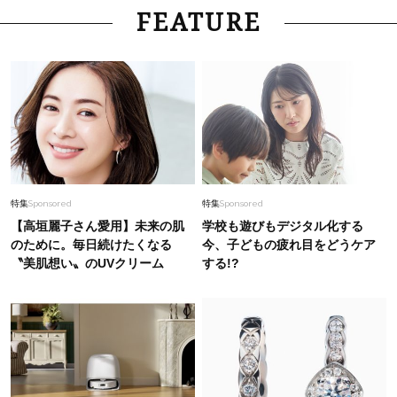
Beauty
2026.7.28
FEATURE
「夕方から目力が落ちる…」40代へ！石井美穂
さんが推薦【名品アイクリーム】3選
Beauty
2026.7.31
40代は洗顔選びから！石井美穂さんの「夏枯れ
肌対策」全部見せ【ハリケア・美白etc.】
Fashion
2026.8.5
特集
Sponsored
特集
Sponsored
40代の”ワイドパンツコーデ”が垢抜ける！秋ま
【高垣麗子さん愛用】未来の肌
学校も遊びもデジタル化する
で日常で使いたい【最旬バッグ】2選
のために。毎日続けたくなる
今、子どもの疲れ目をどうケア
〝美肌想い〟のUVクリーム
する!?
Fashion
2025.8.24
カゴバッグどう持つのが正解？ STORYオシャレ
ライタースナップ！〈7選〉
Fashion
2026.4.9