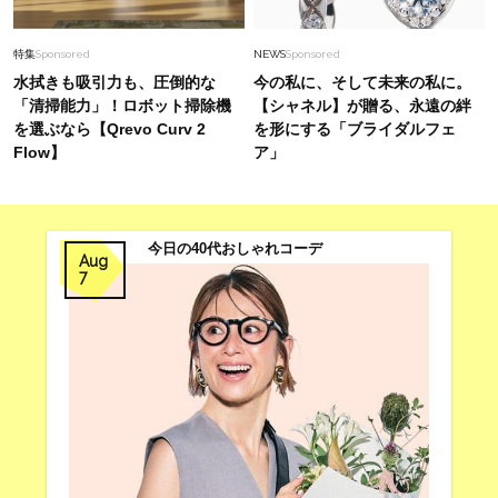
40代に似合う！着るだけで垢抜ける、この春ト
レンドの【レースアイテム】3選
特集
Sponsored
NEWS
Sponsored
水拭きも吸引力も、圧倒的な
今の私に、そして未来の私に。
「清掃能力」！ロボット掃除機
【シャネル】が贈る、永遠の絆
を選ぶなら【Qrevo Curv 2
を形にする「ブライダルフェ
Flow】
ア」
今日の40代おしゃれコーデ
Aug
7