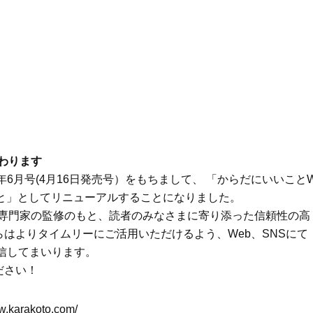
ブ」SNAP。人気アラフォー読者達
除」が【総合運】に効く理
がお手本！
〈26年夏の開運アクション
Beauty
Lifestyle
まるで美容液！【ディオール プレ
女優・須藤理彩さん「夫を
ステージ】新クレンザーでうるお
し、心身不調に。鬱だと思
い艶めくなめらかな素肌へ
たら…」原因がわかり自責
わります
年6月号(4月16日発売号）をもちまして、 「からだにいいこと
こと」としてリニューアルすることになりました。
師や専門家の監修のもと、読者のみなさまに寄り添った信頼性の高
はよりタイムリーにご活用いただけるよう、Web、SNSにて
信してまいります。
ださい！
ww.karakoto.com/