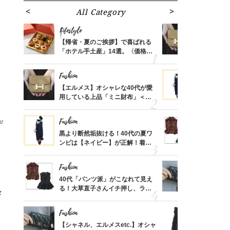
All Category
Fa
Lifestyle
Fashion
ばれる
【帰省・夏のご挨拶】で喜ばれる
【エルメス
価格
「ホテル手土産」14選。〈価格
用している
？
別〉センスが伝わる逸品は？
ナップ6選
Fashion
Fashion
時間ゼ
【エルメス】オシャレな40代が愛
黒より断然
正解ス
用している上品「ミニ財布」＜ス
ンピは【ネ
ナップ6選＞
しコーデ３
Fashion
Fashion
デ
さんの
黒より断然垢抜ける！40代の夏ワ
40代「パ
金の話
ンピは【ネイビー】が正解！着回
る！大草直
めるん
しコーデ３
可愛い【ト
で学ん
Fashion
Fashion
。
る【お
40代「パンツ派」がこなれて見え
【シャネル、
買える
る！大草直子さんイチ押し、ラク
レ40代が
々
れる名
可愛い【トップス】4選
「ミニ財布
Fashion
Fashion
さん
【シャネル、エルメスetc.】オシャ
「それ、ユ