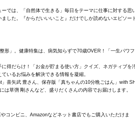
容液・クリーム】「シワ・たるみ
やわらかな透明感をまとう
ケア」はこれ一つでOK！
体の美しさ
ューでは、「自然体で生きる」毎日をテーマに仕事に対する思
Beauty
Lifestyle
いました。『からだいいいこと』だけでしか読めないエピソー
「夕方から目力が落ちる…」40代
【特別画像集】「亡くなっ
へ！石井美穂さんが推薦【名品ア
憧れの気持ちはますます強
イクリーム】3選
優・大和田美帆さん”母との
出”
Beauty
Lifestyle
整形」。健康特集は、病気知らずで70歳OVER！「一生パワフ
石井美穂さんおすすめ！40代の
中山優馬さん、姉と話し合
「お疲れ顔を救う」美容パック
めた親孝行「親の年齢も考
は？翌朝の肌に自信がもてる
年に1回くらいは何かしなき
手に得だらけ！「お金が貯まる使い方」クイズ、ネガティブを
て」
Beauty
Lifestyle
えているお悩みを解決できる情報を凝縮。
40代、顔がオシャレになる「リッ
【梅宮アンナさん】乳がん
ght」喜矢武 豊さん、保存版「真ちゃんの10分晩ごはん」with S
プの色」は【モーブ】一択！大野
術を経て「残った方の胸も
真理子さんおすすめ名品
しまいたい」とすら思う──
」には草彅 剛さんなど、盛りだくさんの内容でお届けします。
声もあることを知ってほし
Beauty
Lifestyle
黄ぐすみをオフ！40代の美白ケ
梅宮アンナさん、再婚から8
ア、最適解は【角質洗顔】。石井
の心境「お互い20年ぶりの
店やコンビニ、Amazonなどネット書店でもご購入いただけま
美穂さんおすすめ名品
活、正直簡単じゃない」
Beauty
Lifestyle
今いちばん垢抜ける「ショートボ
まずはここだけ！「寝室の