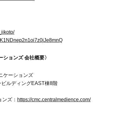
iikoto/
/UCK1NDnep2n1oi7z0jJe8mnQ
ーションズ 会社概要〉
ニケーションズ
ンビルディングEAST棟8階
ョンズ：
https://cmc.centralmedience.com/