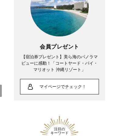
中山優馬さん「逃げ出したい朝」もある
けれど、課題と向き合っている時間が、
実は一番充実している
会員プレゼント
【宿泊券プレゼント】美ら海のパノラマ
ビューに感動！「コートヤード・バイ・
マリオット 沖縄リゾート」
マイページでチェック！
Lifestyle
夏帆さん、「35歳になった今も自分自身
注目の
が一番わからない。 新しい役に出会う
キーワード