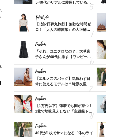
、自然
レ40代がリアルに愛用している
子さんが4
「ミニ財布」＜スナップ18選＞
ス】！秀逸
い
レイ見え
Lifestyle
Fashion
ド
てから
【1泊2日弾丸旅行】無駄な時間ゼ
【エルメス
く」俳
ロ！「大人の韓国旅」の大正解ス
常に使える
思い
ケジュールは？
んと探す「
Fashion
Fashion
って始
「それ、ユニクロなの？」大草直
【1万円以
えて、
子さんが40代に推す【ワンピー
1枚で地味
ゃなっ
ス】！秀逸シルエットで体型がキ
プス」5選
浄
レイ見え
Fashion
Fashion
摘出手
【エルメスのバッグ】気負わず日
40代が1
H
取って
常に使えるモデルは？蛯原友里さ
ンを拾わな
そんな
んと探す「最旬名品」4選
い
Fashion
Fashion
カ月め
【1万円以下】薄着でも間が持つ！
【ユニクロ
結婚生
1枚で地味見えしない「主役級トッ
動会にちょ
プス」5選
温別コーデ」
Fashion
Fashion
拭き掃
40代が1枚でサマになる「体のライ
40代の【