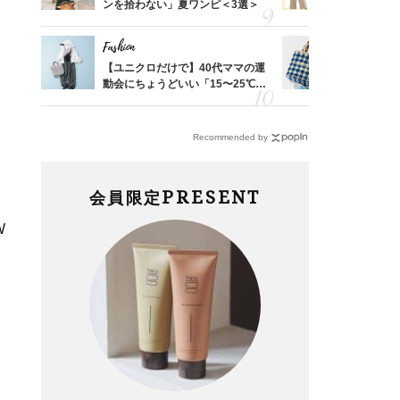
由は？
ンを拾わない」夏ワンピ＜3選＞
を”夏仕様
〉
レイ見えす
Fashion
Fashion
亡く
【ユニクロだけで】40代ママの運
26年夏は
ってい
動会にちょうどいい「15〜25℃気
人と被らな
を卒業
温別コーデ」〈UNIQLO3選〉
選
Recommended by
PRESENT
会員限定
W