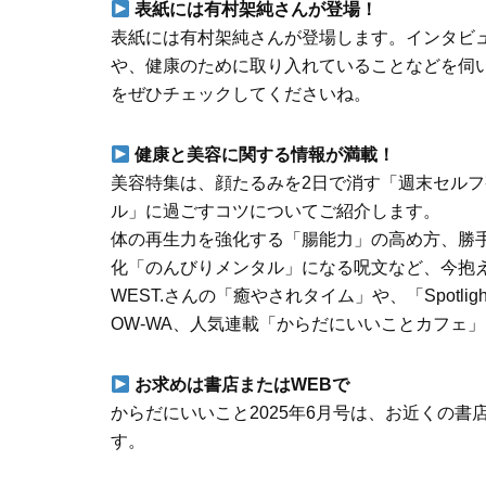
表紙には有村架純さんが登場！
表紙には有村架純さんが登場します。インタビ
や、健康のために取り入れていることなどを伺
をぜひチェックしてくださいね。
健康と美容に関する情報が満載！
美容特集は、顔たるみを2日で消す「週末セルフ
ル」に過ごすコツについてご紹介します。
体の再生力を強化する「腸能力」の高め方、勝
化「のんびりメンタル」になる呪文など、今抱
WEST.さんの「癒やされタイム」や、「Spotli
OW-WA、人気連載「からだにいいことカフェ
お求めは書店またはWEBで
からだにいいこと2025年6月号は、お近くの書
す。