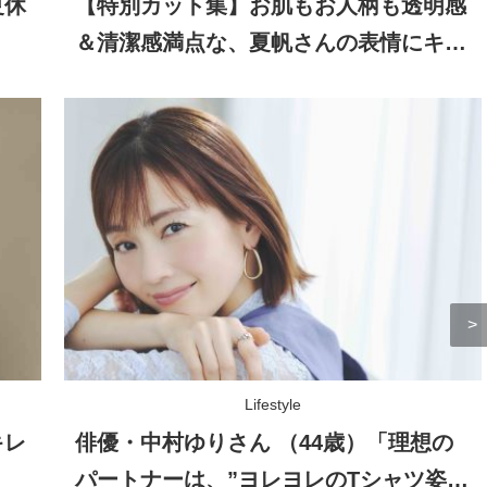
夏休
【特別カット集】お肌もお人柄も透明感
＆清潔感満点な、夏帆さんの表情にキュ
ン！
Lifestyle
キレ
俳優・中村ゆりさん （44歳）「理想の
パートナーは、”ヨレヨレのTシャツ姿を