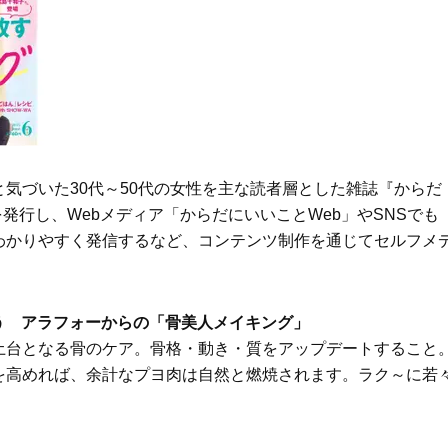
Beauty
Lifestyle
Beauty
Lifestyle
「それどこの？」と褒められる！
【帰省・夏のご挨拶】で喜
可愛すぎる【YSL】の新作「万能ク
「ホテル手土産」14選。〈
リーム」が夏のお守りに
別〉センスが伝わる逸品は
Beauty
Lifestyle
26年夏、石井美穂さん厳選の【美
【1泊2日弾丸旅行】無駄な
気づいた30代～50代の女性を主な読者層とした雑誌『からだ
白アイテム】10選！40代以上は朝
ロ！「大人の韓国旅」の大
晩の「即効集中ケア」に頼る！
ケジュールは？
を発行し、Webメディア「からだにいいことWeb」やSNSでも
Beauty
Lifestyle
わかりやすく発信するなど、コンテンツ制作を通じてセルフメ
40代、翌朝の肌が見違える！夏の
梅宮アンナさん、父・辰夫
「ざらつき・ごわつき」をケアす
相続で学んだこと「親のお
る名品2選〈パック・ミスト〉
は”介護どうする？”から始
です」父・辰夫さんの相続
う アラフォーからの「骨美人メイキング」
Beauty
Lifestyle
だこと
土台となる骨のケア。骨格・動き・質をアップデートすること
40代の透明感を底上げ【毛穴ケ
〈元社長秘書〉内緒で教え
ア】名品3選！石井美穂さん「60本
盆の帰省手土産5選】東京で
を高めれば、余計なプヨ肉は自然と燃焼されます。ラク～に若
以上愛用中」のものも
「また買ってきて」と喜ば
品
Beauty
Lifestyle
酷暑の夏こそ40代が使うべき【美
【特別カット集】中村ゆり