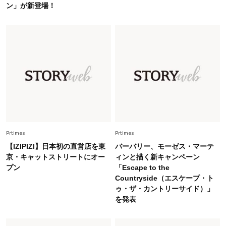
ン」が新登場！
Fashion
2026.5.29
40代の夏通勤はこれ１着！「きちんと感」も
「オシャレ」も整うトレンドトップス〈4選〉
Fashion
2026.5.29
今、40代の「メガネ＆サングラス」のトレンド
に更新あり！“黒ぶち以外”が新定番に
Fashion
2026.8.5
オシャレ40代の【ワンピ＆オールインワン】最
Prtimes
Prtimes
旬着こなし3選。地味見え回避のコツは「バッグ
【IZIPIZI】日本初の直営店を東
バーバリー、モーゼス・マーテ
選び」！
京・キャットストリートにオー
ィンと描く新キャンペーン
プン
「Escape to the
Fashion
2026.7.31
Countryside（エスケープ・ト
【40代のTシャツコーデ】超ビッグサイズ×きれ
ゥ・ザ・カントリーサイド）」
いめハーフパンツでモードに昇華
を発表