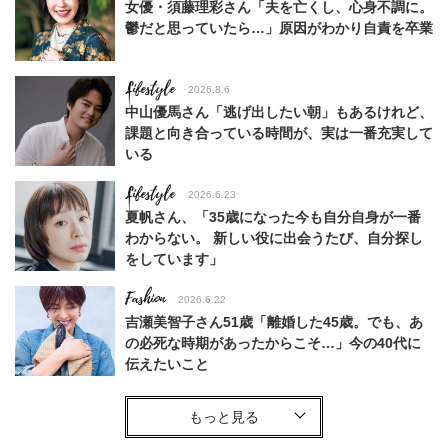
女優・須藤理彩さん「夫を亡くし、心身不調に。
鬱だと思っていたら…」原因がわかり自責を卒業
Lifestyle
2026.8.6
中山優馬さん「逃げ出したい朝」もあるけれど、
課題と向き合っている時間が、実は一番充実して
いる
Lifestyle
2026.6.23
夏帆さん、「35歳になった今も自分自身が一番
わからない。 新しい役に出会うたび、自分探し
をしています」
Fashion
2026.6.22
吉瀬美智子さん51歳「離婚した45歳。でも、あ
の必死な時期があったからこそ…」今の40代に
伝えたいこと
Fashion
2026.8.6
【40代コンサバ派】白Tシャツは「パール×ゴー
ルドアクセ」を合わせるのが正解！〈大野真理子