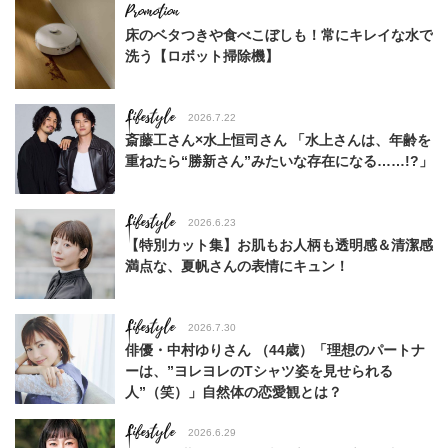
床のベタつきや食べこぼしも！常にキレイな水で
洗う【ロボット掃除機】
Lifestyle
2026.7.22
斎藤工さん×水上恒司さん 「水上さんは、年齢を
重ねたら“勝新さん”みたいな存在になる……!?」
Lifestyle
2026.6.23
【特別カット集】お肌もお人柄も透明感＆清潔感
満点な、夏帆さんの表情にキュン！
Lifestyle
2026.7.30
俳優・中村ゆりさん （44歳）「理想のパートナ
ーは、”ヨレヨレのTシャツ姿を見せられる
人”（笑）」自然体の恋愛観とは？
Lifestyle
2026.6.29