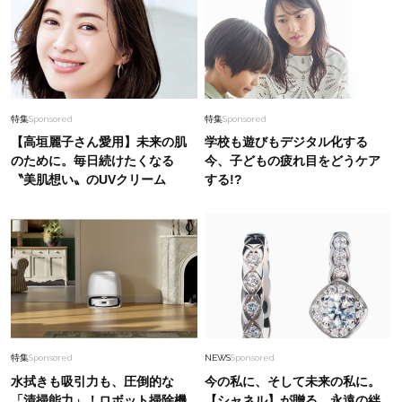
特集
Sponsored
特集
Sponsored
【高垣麗子さん愛用】未来の肌
学校も遊びもデジタル化する
のために。毎日続けたくなる
今、子どもの疲れ目をどうケア
〝美肌想い〟のUVクリーム
する!?
特集
Sponsored
NEWS
Sponsored
水拭きも吸引力も、圧倒的な
今の私に、そして未来の私に。
「清掃能力」！ロボット掃除機
【シャネル】が贈る、永遠の絆