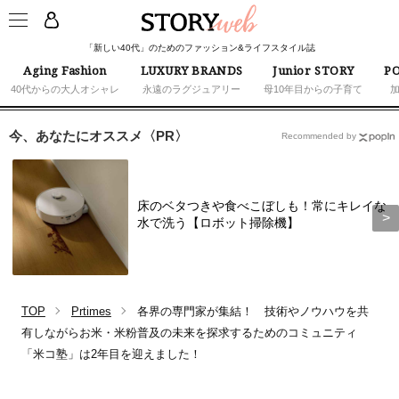
「新しい40代」のためのファッション&ライフスタイル誌
Aging Fashion
LUXURY BRANDS
Junior STORY
PO
40代からの大人オシャレ
永遠のラグジュアリー
母10年目からの子育て
今、あなたにオススメ〈PR〉
Recommended by
床のベタつきや食べこぼしも！常にキレイな
水で洗う【ロボット掃除機】
TOP
Prtimes
各界の専門家が集結！ 技術やノウハウを共
有しながらお米・米粉普及の未来を探求するためのコミュニティ
「米コ塾」は2年目を迎えました！