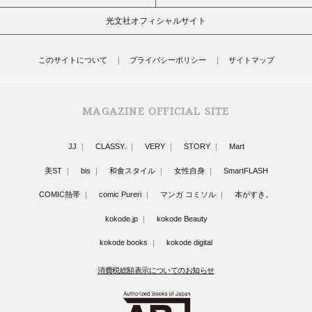
光文社オフィシャルサイト
このサイトについて
プライバシーポリシー
サイトマップ
MAGAZINE OFFICIAL SITE
JJ
CLASSY.
VERY
STORY
Mart
美ST
bis
和食スタイル
女性自身
SmartFLASH
COMIC熱帯
comic Pureri
マンガ コミソル
本がすき。
kokode.jp
kokode Beauty
kokode books
kokode digital
消費税総額表示についてのお知らせ