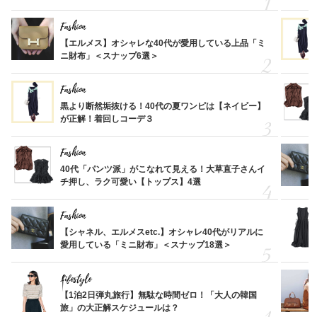
Fashion
【エルメス】オシャレな40代が愛用している上品「ミ
ニ財布」＜スナップ6選＞
Fashion
黒より断然垢抜ける！40代の夏ワンピは【ネイビー】
が正解！着回しコーデ３
Fashion
40代「パンツ派」がこなれて見える！大草直子さんイ
チ押し、ラク可愛い【トップス】4選
Fashion
【シャネル、エルメスetc.】オシャレ40代がリアルに
愛用している「ミニ財布」＜スナップ18選＞
Lifestyle
【1泊2日弾丸旅行】無駄な時間ゼロ！「大人の韓国
旅」の大正解スケジュールは？