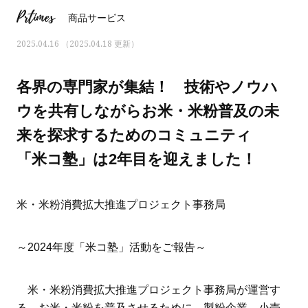
Prtimes
商品サービス
2025.04.16 （2025.04.18 更新）
各界の専門家が集結！ 技術やノウハ
ウを共有しながらお米・米粉普及の未
来を探求するためのコミュニティ
「米コ塾」は2年目を迎えました！
米・米粉消費拡大推進プロジェクト事務局
ママとパパに贈る「ジェンダーレ
人気の40代髪型・ヘア
～2024年度「米コ塾」活動をご報告～
ス学」
タログ
米・米粉消費拡大推進プロジェクト事務局が運営す
る、お米・米粉を普及させるために、製粉企業、小売、