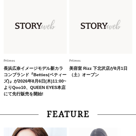
Fashion
2026.7.9
スタイリストが本気で推す！40代がほどよく華
やぐ【甘め黒アイテム】3選
Fashion
2026.7.25
26年夏は「小ぶり」が大流行中！人と被らない
【最旬かごバッグ】6選
Prtimes
Prtimes
長浜広奈イメージモデル新カラ
美容室 Rizz 下北沢店が8月1日
コンブランド『Betties(ベティー
（土）オープン
ズ)』が2026年8月6日(木)11:00~
よりQoo10、QUEEN EYES本店
にて先行販売を開始!
FEATURE