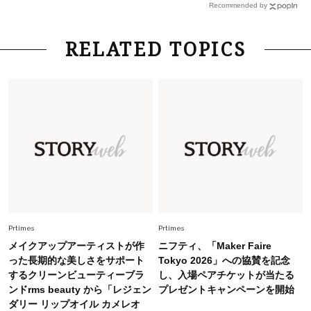
Recommended by
さん×佐藤佳菜子さん〉
Lifestyle
2026.7.29
RELATED TOPICS
「お若いですね」は褒め言葉？“若い＝美しい”と
錯覚させる社会の危うさ【上野千鶴子のジェンダ
ーレス連載22】
Lifestyle
2026.8.6
26年夏の【開運アクション】は”ひと拭き”習
慣！「金運アップ→トイレ、じゃあ底上げ運
は？」
Fashion
2026.6.12
中村ゆりさん「40代になり、やっと“仕事以外の
幸福感”に目が向いた」ライフスタイルも、服も
Prtimes
Prtimes
メイクアップアーティストが作
ニフティ、「Maker Faire
Fashion
った長期的な美しさをサポート
Tokyo 2026」への協賛を記念
2026.7.16
するクリーンビューティーブラ
し、入場ペアチケットが当たる
白黒でもこんなに華やぐ！40代、夏の「甘めト
ンドrms beauty から「レジェン
プレゼントキャンペーンを開始
ップス×パンツ」コーデ〈3選〉
ダリー リップオイル カメレオ