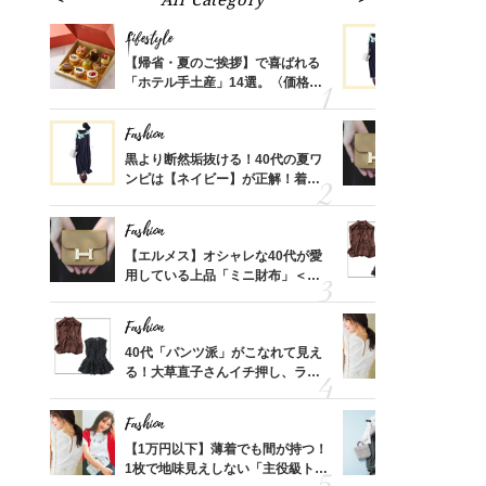
Lifestyle
Fashion
ばれる
【帰省・夏のご挨拶】で喜ばれる
黒より断然
価格
「ホテル手土産」14選。〈価格
ンピは【ネ
？
別〉センスが伝わる逸品は？
しコーデ３
Fashion
Fashion
さんの
黒より断然垢抜ける！40代の夏ワ
【エルメス
金の話
ンピは【ネイビー】が正解！着回
用している
めるん
しコーデ３
ナップ6選
で学ん
Fashion
Fashion
時間ゼ
【エルメス】オシャレな40代が愛
40代「パ
正解ス
用している上品「ミニ財布」＜ス
る！大草直
ナップ6選＞
可愛い【ト
Fashion
Fashion
さん
40代「パンツ派」がこなれて見え
【1万円以
、自然
る！大草直子さんイチ押し、ラク
1枚で地味
可愛い【トップス】4選
プス」5選
Fashion
Fashion
る【お
【1万円以下】薄着でも間が持つ！
【ユニクロ
買える
1枚で地味見えしない「主役級トッ
動会にちょ