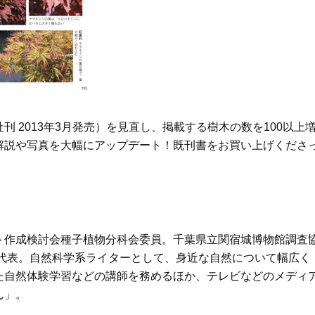
 2013年3月発売）を見直し、掲載する樹木の数を100以上
解説や写真を大幅にアップデート！既刊書をお買い上げくださ
ト作成検討会種子植物分科会委員。千葉県立関宿城博物館調査
ク代表。自然科学系ライターとして、身近な自然について幅広く
た自然体験学習などの講師を務めるほか、テレビなどのメディ
ん」。