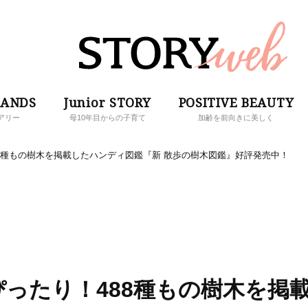
RANDS
Junior STORY
POSITIVE BEAUTY
アリー
母10年目からの子育て
加齢を前向きに美しく
8種もの樹木を掲載したハンディ図鑑『新 散歩の樹木図鑑』好評発売中！
ったり！488種もの樹木を掲