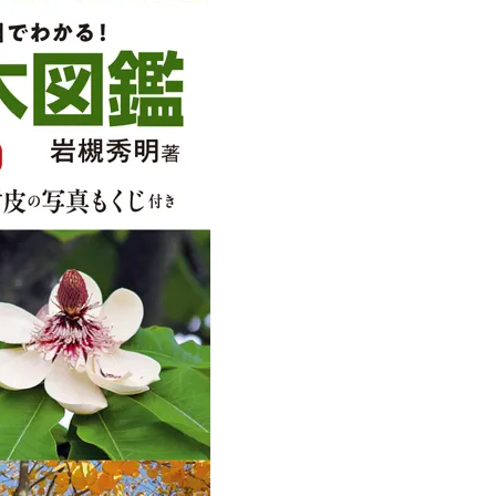
Beauty
Lifestyle
「それどこの？」と褒められる！
【帰省・夏のご挨拶】で喜
可愛すぎる【YSL】の新作「万能ク
「ホテル手土産」14選。〈
リーム」が夏のお守りに
別〉センスが伝わる逸品は
Beauty
Lifestyle
26年夏、石井美穂さん厳選の【美
梅宮アンナさん、父・辰夫
白アイテム】10選！40代以上は朝
相続で学んだこと「親のお
晩の「即効集中ケア」に頼る！
は”介護どうする？”から始
です」父・辰夫さんの相続
Beauty
Lifestyle
だこと
40代、顔がオシャレになる「リッ
【1泊2日弾丸旅行】無駄な
プの色」は【モーブ】一択！大野
ロ！「大人の韓国旅」の大
真理子さんおすすめ名品
ケジュールは？
Beauty
Lifestyle
40代は洗顔選びから！石井美穂さ
【特別カット集】中村ゆり
んの「夏枯れ肌対策」全部見せ
やわらかな透明感をまとう
【ハリケア・美白etc.】
体の美しさ
Beauty
Lifestyle
黄ぐすみをオフ！40代の美白ケ
〈元社長秘書〉内緒で教え
ア、最適解は【角質洗顔】。石井
盆の帰省手土産5選】東京で