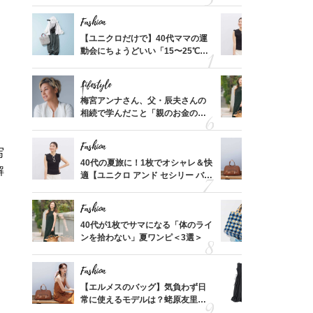
れる名
プス」5選
温別コーデ」
Fashion
Fashion
って始
【ユニクロだけで】40代ママの運
40代の夏
えて、
動会にちょうどいい「15〜25℃気
適【ユニクロ
ゃなっ
温別コーデ」〈UNIQLO3選〉
セン】〈新
Lifestyle
Fashion
拭き掃
梅宮アンナさん、父・辰夫さんの
40代が1
由は？
相続で学んだこと「親のお金の話
ンを拾わな
〉
は”介護どうする？”から始めるん
です」父・辰夫さんの相続で学ん
Fashion
Fashion
だこと
写
摘出手
40代の夏旅に！1枚でオシャレ＆快
【エルメス
解
取って
適【ユニクロ アンド セシリー バン
常に使える
そんな
セン】〈新作コーデ3選〉
んと探す「
い
Fashion
Fashion
【スイ
40代が1枚でサマになる「体のライ
26年夏は
合間に
ンを拾わない」夏ワンピ＜3選＞
人と被らな
ヨーグ
選
Fashion
Fashion
亡く
【エルメスのバッグ】気負わず日
「それ、ユ
ってい
常に使えるモデルは？蛯原友里さ
子さんが4
を卒業
んと探す「最旬名品」4選
ス】！秀逸