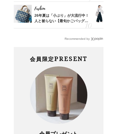
レイ見え
Fashion
Fashion
カ月め
26年夏は「小ぶり」が大流行中！
〈帰省にも
結婚生
人と被らない【最旬かごバッグ】6
代「ワイド
選
【旅コーデ
Recommended by
PRESENT
会員限定
会員プレゼント