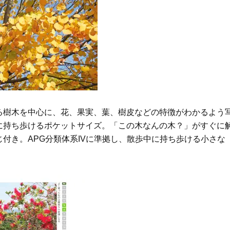
美穂さんおすすめ名品
「また買ってきて」と喜ば
品
Beauty
Lifestyle
今いちばん垢抜ける「ショートボ
中山優馬さん、姉と話し合
ブ」SNAP。人気アラフォー読者達
めた親孝行「親の年齢も考
がお手本！
年に1回くらいは何かしなき
て」
Beauty
Lifestyle
40代、翌朝の肌が見違える！夏の
まずはここだけ！「寝室の
「ざらつき・ごわつき」をケアす
除」が【総合運】に効く理
る名品2選〈パック・ミスト〉
〈26年夏の開運アクション
Beauty
Lifestyle
る樹木を中心に、花、果実、葉、樹皮などの特徴がわかるよう
酷暑の夏こそ40代が使うべき【美
【梅宮アンナさん】乳がん
に持ち歩けるポケットサイズ。「この木なんの木？」がすぐに
容液・クリーム】「シワ・たるみ
術を経て「残った方の胸も
付き。APG分類体系IVに準拠し、散歩中に持ち歩ける小さな
ケア」はこれ一つでOK！
しまいたい」とすら思う──
声もあることを知ってほし
Beauty
Lifestyle
簡単セットで洒落る40代の【ボブ
マニアが厳選、ソウル最旬
ヘア】4選。“センスがいい人”見え
ーツカフェ】4選！買い物の
するポイントは？
ひと休み〈チーズケーキ、
ルトetc.〉
Beauty
Lifestyle
まるで美容液！【ディオール プレ
女優・須藤理彩さん「夫を
ステージ】新クレンザーでうるお
し、心身不調に。鬱だと思
い艶めくなめらかな素肌へ
たら…」原因がわかり自責