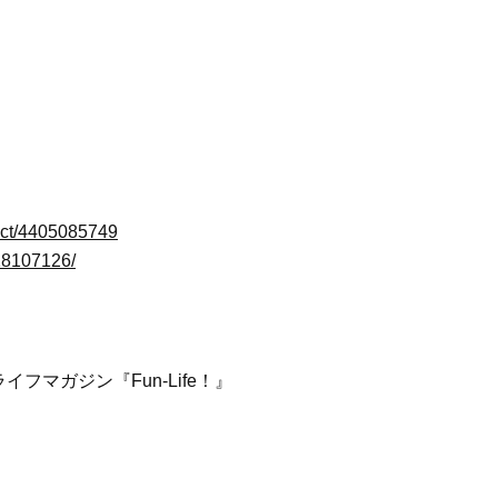
uct/4405085749
/18107126/
マガジン『Fun-Life！』