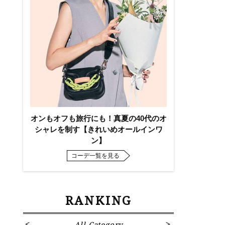
オンもオフも旅行にも！真夏の40代のオ
シャレを制す【きれいめオールインワ
ン】
コーデ一覧を見る
RANKING
All Category
Fa