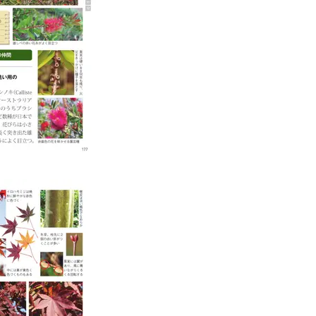
Beauty
Lifestyle
「夕方から目力が落ちる…」40代
梅宮アンナさん、再婚から8
へ！石井美穂さんが推薦【名品ア
の心境「お互い20年ぶりの
イクリーム】3選
活、正直簡単じゃない」