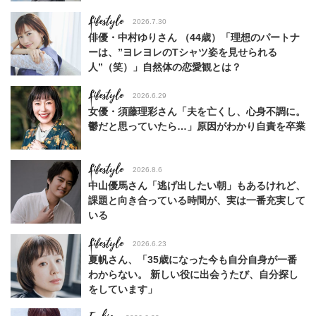
Lifestyle
2026.7.30
俳優・中村ゆりさん （44歳）「理想のパートナ
ーは、”ヨレヨレのTシャツ姿を見せられる
人”（笑）」自然体の恋愛観とは？
Lifestyle
2026.6.29
女優・須藤理彩さん「夫を亡くし、心身不調に。
鬱だと思っていたら…」原因がわかり自責を卒業
Lifestyle
2026.8.6
中山優馬さん「逃げ出したい朝」もあるけれど、
課題と向き合っている時間が、実は一番充実して
いる
Lifestyle
2026.6.23
夏帆さん、「35歳になった今も自分自身が一番
わからない。 新しい役に出会うたび、自分探し
をしています」