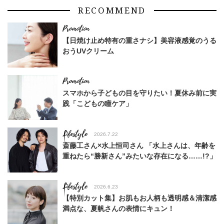
RECOMMEND
【日焼け止め特有の重さナシ】美容液感覚のうる
おうUVクリーム
スマホから子どもの目を守りたい！夏休み前に実
践「こどもの瞳ケア」
Lifestyle
2026.7.22
斎藤工さん×水上恒司さん 「水上さんは、年齢を
重ねたら“勝新さん”みたいな存在になる……!?」
Lifestyle
2026.6.23
【特別カット集】お肌もお人柄も透明感＆清潔感
満点な、夏帆さんの表情にキュン！