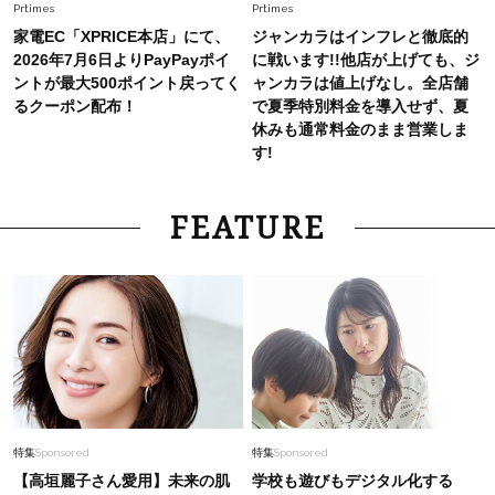
Prtimes
Prtimes
家電EC「XPRICE本店」にて、
ジャンカラはインフレと徹底的
2026年7月6日よりPayPayポイ
に戦います!!他店が上げても、ジ
ントが最大500ポイント戻ってく
ャンカラは値上げなし。全店舗
るクーポン配布！
で夏季特別料金を導入せず、夏
休みも通常料金のまま営業しま
す!
FEATURE
特集
Sponsored
特集
Sponsored
【高垣麗子さん愛用】未来の肌
学校も遊びもデジタル化する