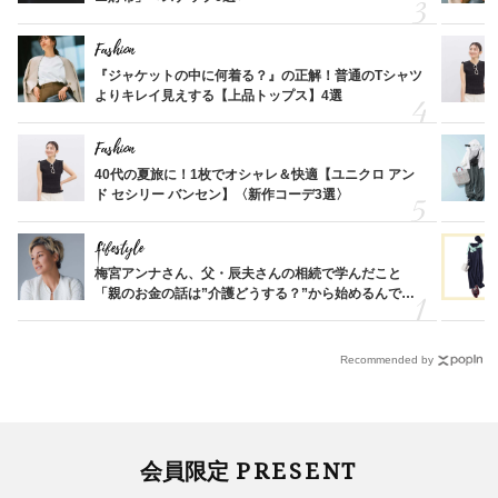
Fashion
『ジャケットの中に何着る？』の正解！普通のTシャツ
よりキレイ見えする【上品トップス】4選
Fashion
40代の夏旅に！1枚でオシャレ＆快適【ユニクロ アン
ド セシリー バンセン】〈新作コーデ3選〉
Lifestyle
梅宮アンナさん、父・辰夫さんの相続で学んだこと
「親のお金の話は”介護どうする？”から始めるんで
す」父・辰夫さんの相続で学んだこと
Recommended by
PRESENT
会員限定