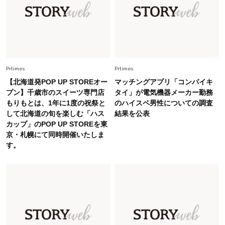
幸福感”に目が向いた」ライフスタイルも、服も
Fashion
2026.5.29
40代の夏通勤はこれ１着！「きちんと感」も
「オシャレ」も整うトレンドトップス〈4選〉
Prtimes
Prtimes
【北海道発POP UP STOREオー
マッチングアプリ「コンパイキ
Fashion
プン】千歳市のスイーツ専門店
タイ」が電気機器メーカー勤務
2026.7.16
もりもとは、1年に1度の祝祭と
のハイスペ男性についての調査
白黒でもこんなに華やぐ！40代、夏の「甘めト
して北海道の旬を楽しむ「ハス
結果を公表
ップス×パンツ」コーデ〈3選〉
カップ」のPOP UP STOREを東
京・札幌にて同時開催いたしま
Fashion
す。
2026.6.26
初夏はこれさえあれば！40代は【淡色ワンピ】
で即涼しげ＆上品見え〈3選〉
Fashion
2026.5.29
今、40代の「メガネ＆サングラス」のトレンド
に更新あり！“黒ぶち以外”が新定番に