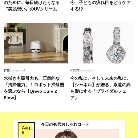
のために。毎日続けたくなる
今、子どもの疲れ目をどうケア
〝美肌想い〟のUVクリーム
する!?
特集
Sponsored
NEWS
Sponsored
水拭きも吸引力も、圧倒的な
今の私に、そして未来の私に。
「清掃能力」！ロボット掃除機
【シャネル】が贈る、永遠の絆
を選ぶなら【Qrevo Curv 2
を形にする「ブライダルフェ
Flow】
ア」
今日の40代おしゃれコーデ
Aug
9