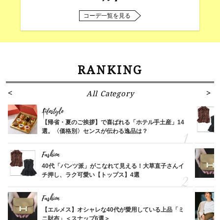
コーデ一覧を見る
RANKING
All Category
Lifestyle
【帰省・夏のご挨拶】で喜ばれる「ホテル手土産」14
選。〈価格別〉センスが伝わる逸品は？
Fashion
40代「パンツ派」がこなれて見える！大草直子さんイ
チ押し、ラク可愛い【トップス】4選
Fashion
【エルメス】オシャレな40代が愛用している上品「ミ
ニ財布」＜スナップ6選＞