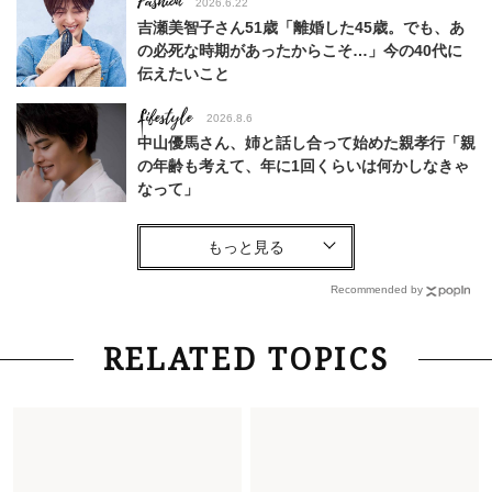
Fashion
2026.6.22
吉瀬美智子さん51歳「離婚した45歳。でも、あ
の必死な時期があったからこそ…」今の40代に
伝えたいこと
Lifestyle
2026.8.6
中山優馬さん、姉と話し合って始めた親孝行「親
の年齢も考えて、年に1回くらいは何かしなきゃ
なって」
Lifestyle
2026.7.29
「お若いですね」は褒め言葉？“若い＝美しい”と
錯覚させる社会の危うさ【上野千鶴子のジェンダ
Recommended by
ーレス連載22】
Lifestyle
2026.8.6
RELATED TOPICS
26年夏の【開運アクション】は”ひと拭き”習
慣！「金運アップ→トイレ、じゃあ底上げ運
は？」
Fashion
2026.6.12
中村ゆりさん「40代になり、やっと“仕事以外の