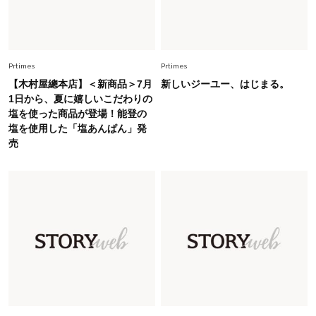
Fashion
2026.8.5
オシャレ40代の【ワンピ＆オールインワン】最
旬着こなし3選。地味見え回避のコツは「バッグ
Prtimes
Prtimes
選び」！
【木村屋總本店】＜新商品＞7月
新しいジーユー、はじまる。
1日から、夏に嬉しいこだわりの
Fashion
2026.7.9
塩を使った商品が登場！能登の
スタイリストが本気で推す！40代がほどよく華
塩を使用した「塩あんぱん」発
やぐ【甘め黒アイテム】3選
売
Fashion
2026.7.25
26年夏は「小ぶり」が大流行中！人と被らない
【最旬かごバッグ】6選
Fashion
2026.7.2
【40代夏コーデ】猛暑でも快適＆上品に！体型
カバーも叶う厳選アイテム〈13選〉