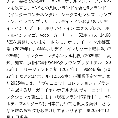
チャー会社であるIHG・ANA・ホテルズグループジャパ
ンを設立し、ANAとの共同ブランドを含む9ブランド
（インターコンチネンタル、シックスセンシズ、キンプ
トン、クラウンプラザ、ホリデイ・インおよびホリデ
イ・イン リゾート、ホリデイ・イン エクスプレス、ホ
テルインディゴ、voco、ガーナー）、52ホテル、14,60
5室を展開しています。さらに、ホリデイ・イン京都五
条（2025年）、ANAホリデイ・インリゾート軽井沢（2
025年）、インターコンチネンタル札幌（2025年）、高
知、知立、浜松に3軒のANAクラウンプラザホテル（20
26年）、リージェント京都（2027年）、voco広島（20
27年）などの14ホテル（2,355室）が開業予定です。ま
た2025年には、「ヴィニェット コレクション」ブラン
ドを冠するリーガロイヤルホテル大阪 ヴィニェット コ
レクションが誕生します（現在ブランド移行中）。IHG
ホテルズ&リゾーツは日本においても拡大を続け、さら
なる旅の選択肢をお届けしてまいります。※2024年12
月31日現在