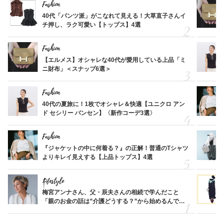
Fashion
40代「パンツ派」がこなれて見える！大草直子さんイ
チ押し、ラク可愛い【トップス】4選
Fashion
【エルメス】オシャレな40代が愛用している上品「ミ
ニ財布」＜スナップ6選＞
Fashion
40代の夏旅に！1枚でオシャレ＆快適【ユニクロ アン
ド セシリー バンセン】〈新作コーデ3選〉
Fashion
『ジャケットの中に何着る？』の正解！普通のTシャツ
よりキレイ見えする【上品トップス】4選
Lifestyle
梅宮アンナさん、父・辰夫さんの相続で学んだこと
「親のお金の話は”介護どうする？”から始めるんで
す」父・辰夫さんの相続で学んだこと