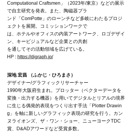
Computational Craftsmen」（2023年/東京）などの展示
で自主研究を発表。また、陶磁器ブラ
ンド「ComPotte」のローンチなど多岐にわたるプロジ
ェクトを展開。コミッションワークで
は、ホテルやオフィスの内装アートワーク、ロゴデザイ
ン、キービジュアルなど企業との共創
を通してその活動領域を広げている。
HP :
https://digraph.jp/
深地 宏昌 （ふかじ・ひろまさ）
デザイナー/グラフィックリサーチャー
1990年大阪府生まれ。プロッター（ベクターデータを
変換・出力する機器）を用いてデジタルとリアルの境界
に生じる偶発的表現をつくり出す手法「Plotter Drawin
g」を軸に新しいグラフィック表現の研究を行う。カン
ヌライオンズ、ザ・ワン・ショー、ニューヨークTDC
賞、D&ADアワードなど受賞多数。