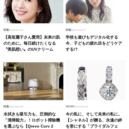
特集
Sponsored
特集
Sponsored
【高垣麗子さん愛用】未来の肌
学校も遊びもデジタル化する
のために。毎日続けたくなる
今、子どもの疲れ目をどうケア
〝美肌想い〟のUVクリーム
する!?
特集
Sponsored
NEWS
Sponsored
水拭きも吸引力も、圧倒的な
今の私に、そして未来の私に。
「清掃能力」！ロボット掃除機
【シャネル】が贈る、永遠の絆
を選ぶなら【Qrevo Curv 2
を形にする「ブライダルフェ