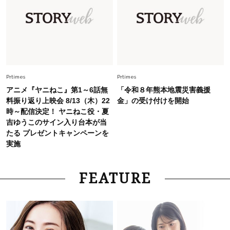
スタイリストが本気で推す！40代がほどよく華
やぐ【甘め黒アイテム】3選
Fashion
2026.7.25
26年夏は「小ぶり」が大流行中！人と被らない
【最旬かごバッグ】6選
Prtimes
Prtimes
アニメ『ヤニねこ』第1～6話無
「令和８年熊本地震災害義援
料振り返り上映会 8/13（木）22
金」の受け付けを開始
時～配信決定！ ヤニねこ役・夏
吉ゆうこのサイン入り台本が当
たる プレゼントキャンペーンを
実施
FEATURE