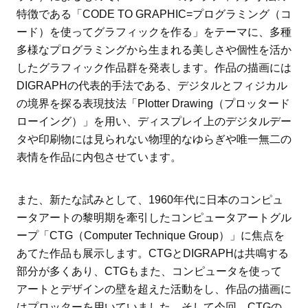
特徴である「CODE TO GRAPHIC=プログラミング（コ
ード）を使ってグラフィックを作る」をテーマに、多種
多様なプログラミングから生まれる美しさや個性を活か
したグラフィック作品群を発表します。作品の描画には
DIGRAPHの代表的手法である、デジタルとフィジカル
の境界を探る表現技法「Plotter Drawing（プロッタード
ローイング）」を用い、ディスプレイ上のデジタルデー
タや印刷物には見られない物理的なゆらぎや唯一無二の
表情を作品に内包させています。
また、新たな試みとして、1960年代に日本のコンピュ
ータアートの黎明期を牽引したコンピュータアートグル
ープ「CTG（Computer Technique Group）」に焦点を
あてた作品も展示します。CTGとDIGRAPHは共鳴する
部分が多くあり、CTGもまた、コンピュータを使って
アートとデザインの壁を超えた活動をし、作品の描画に
はプロッターを用いていました。そして今回、CTGの