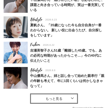
課題と向き合っている時間が、実は一番充実して
いる
Lifestyle
2026.6.23
夏帆さん、「35歳になった今も自分自身が一番
わからない。 新しい役に出会うたび、自分探し
をしています」
Fashion
2026.6.22
吉瀬美智子さん51歳「離婚した45歳。でも、あ
の必死な時期があったからこそ…」今の40代に
伝えたいこと
Lifestyle
2026.8.6
中山優馬さん、姉と話し合って始めた親孝行「親
の年齢も考えて、年に1回くらいは何かしなきゃ
なって」
Lifestyle
2026.7.29
「お若いですね」は褒め言葉？“若い＝美しい”と
錯覚させる社会の危うさ【上野千鶴子のジェンダ
Recommended by