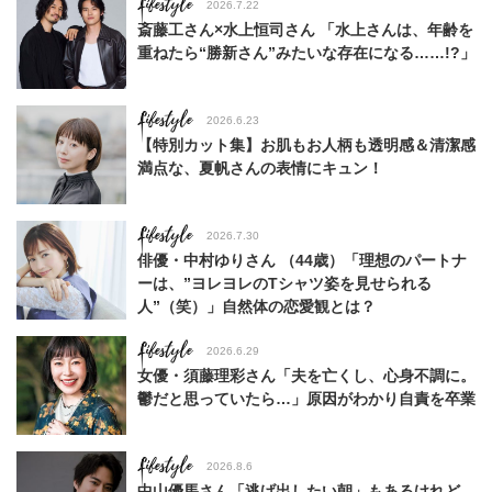
Lifestyle
2026.7.22
斎藤工さん×水上恒司さん 「水上さんは、年齢を
重ねたら“勝新さん”みたいな存在になる……!?」
Lifestyle
2026.6.23
【特別カット集】お肌もお人柄も透明感＆清潔感
満点な、夏帆さんの表情にキュン！
Lifestyle
2026.7.30
俳優・中村ゆりさん （44歳）「理想のパートナ
ーは、”ヨレヨレのTシャツ姿を見せられる
人”（笑）」自然体の恋愛観とは？
Lifestyle
2026.6.29
女優・須藤理彩さん「夫を亡くし、心身不調に。
鬱だと思っていたら…」原因がわかり自責を卒業
Lifestyle
2026.8.6
中山優馬さん「逃げ出したい朝」もあるけれど、