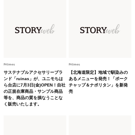
Fashion
2026.5.29
40代の夏通勤はこれ１着！「きちんと感」も
「オシャレ」も整うトレンドトップス〈4選〉
Fashion
2026.6.26
初夏はこれさえあれば！40代は【淡色ワンピ】
で即涼しげ＆上品見え〈3選〉
Prtimes
Prtimes
Fashion
2026.5.29
サステナブルアクセサリーブラ
【北海道限定】地域で馴染みの
今、40代の「メガネ＆サングラス」のトレンド
ンド「ruinas」が、ユニモちは
あるメニューを発売！「ポーク
に更新あり！“黒ぶち以外”が新定番に
ら台店に7月3日(金)OPEN！自社
チャップ＆ナポリタン」を新発
の正規在庫商品・サンプル商品
売
等を、商品の質を損なうことな
Fashion
2026.8.5
く販売いたします。
オシャレ40代の【ワンピ＆オールインワン】最
旬着こなし3選。地味見え回避のコツは「バッグ
選び」！
Fashion
2026.7.9