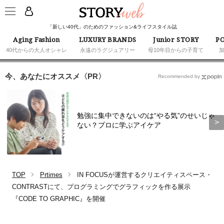
「新しい40代」のためのファッション&ライフスタイル誌
Aging Fashion
LUXURY BRANDS
Junior STORY
PO
40代からの大人オシャレ
永遠のラグジュアリー
母10年目からの子育て
今、あなたにオススメ〈PR〉
Recommended by
勉強に集中できないのは“やる気”のせいじゃ
ない？プロに学ぶアイケア
TOP
Prtimes
IN FOCUSが運営するクリエイティスペース・
CONTRASTにて、プログラミングでグラフィックを作る展示
『CODE TO GRAPHIC』を開催