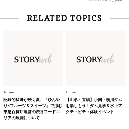
ーレス連載22】
Lifestyle
2026.8.6
RELATED TOPICS
26年夏の【開運アクション】は”ひと拭き”習
慣！「金運アップ→トイレ、じゃあ底上げ運
は？」
Lifestyle
2026.5.22
梅宮アンナさん 電撃婚から1年、家族の価値観
を育み中「理想の暮らしよりも今の心地よさを選
んだ」
Fashion
2026.6.12
中村ゆりさん「40代になり、やっと“仕事以外の
幸福感”に目が向いた」ライフスタイルも、服も
Prtimes
Prtimes
記録的猛暑が続く夏、「ひんや
【山形・置賜】小国・横川ダム
Fashion
り×フルーツ＆スイーツ」で涼む
を楽しもう！ダム見学＆水上ア
2026.7.16
東急百貨店運営の渋谷フードエ
クティビティ体験イベント
白黒でもこんなに華やぐ！40代、夏の「甘めト
リアの展開について
ップス×パンツ」コーデ〈3選〉