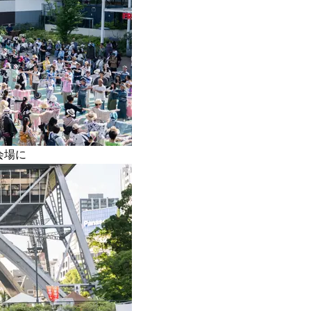
ブ」SNAP。人気アラフォー読者達
ーツカフェ】4選！買い物の
がお手本！
ひと休み〈チーズケーキ、
ルトetc.〉
Beauty
Lifestyle
まるで美容液！【ディオール プレ
梅宮アンナさんご夫婦が語る 
ステージ】新クレンザーでうるお
歳と60歳、大人同士の電撃
い艶めくなめらかな素肌へ
アル」周囲が驚くほど本音
かることも
会場に