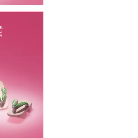
Beauty
Lifestyle
Beauty
Lifestyle
「それどこの？」と褒められる！
【帰省・夏のご挨拶】で喜
可愛すぎる【YSL】の新作「万能ク
「ホテル手土産」14選。〈
リーム」が夏のお守りに
別〉センスが伝わる逸品は
Beauty
Lifestyle
26年夏、石井美穂さん厳選の【美
【1泊2日弾丸旅行】無駄な
白アイテム】10選！40代以上は朝
ロ！「大人の韓国旅」の大
晩の「即効集中ケア」に頼る！
ケジュールは？
Beauty
Lifestyle
40代、翌朝の肌が見違える！夏の
梅宮アンナさん、父・辰夫
「ざらつき・ごわつき」をケアす
相続で学んだこと「親のお
る名品2選〈パック・ミスト〉
は”介護どうする？”から始
です」父・辰夫さんの相続
Beauty
Lifestyle
だこと
40代、顔がオシャレになる「リッ
【特別カット集】中村ゆり
プの色」は【モーブ】一択！大野
やわらかな透明感をまとう
真理子さんおすすめ名品
体の美しさ
Beauty
Lifestyle
「夕方から目力が落ちる…」40代
〈元社長秘書〉内緒で教え