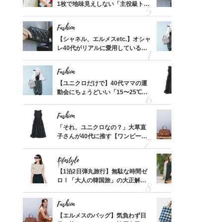
買える
1枚で地味見えしない「主役級トッ
レ40代が
れる名
プス」5選
「ミニ財布
Fashion
Fashion
って始
【シャネル、エルメスetc.】オシャ
【ユニクロ
えて、
レ40代がリアルに愛用している
動会にちょ
ゃなっ
「ミニ財布」＜スナップ18選＞
温別コーデ」
Fashion
Fashion
摘出手
【ユニクロだけで】40代ママの運
「それ、ユ
取って
動会にちょうどいい「15〜25℃気
子さんが4
そんな
温別コーデ」〈UNIQLO3選〉
ス】！秀逸
い
レイ見え
Fashion
Fashion
拭き掃
「それ、ユニクロなの？」大草直
【エルメス
由は？
子さんが40代に推す【ワンピー
常に使える
〉
ス】！秀逸シルエットで体型がキ
んと探す「
レイ見え
Lifestyle
Fashion
カ月め
【1泊2日弾丸旅行】無駄な時間ゼ
40代が1
結婚生
ロ！「大人の韓国旅」の大正解ス
ンを拾わな
ケジュールは？
Fashion
Fashion
【スイ
【エルメスのバッグ】気負わず日
26年夏は