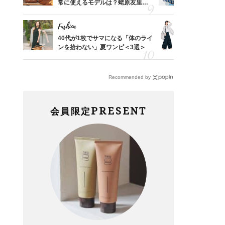
合間に
常に使えるモデルは？蛯原友里さ
人と被らな
ヨーグ
んと探す「最旬名品」4選
選
Fashion
Fashion
「53
40代が1枚でサマになる「体のライ
〈帰省にも
婚のリ
ンを拾わない」夏ワンピ＜3選＞
代「ワイド
でぶつ
【旅コーデ
Recommended by
PRESENT
会員限定