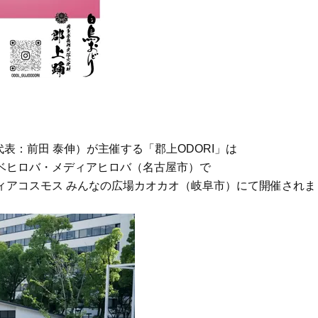
へ！石井美穂さんが推薦【名品ア
盆の帰省手土産5選】東京で
イクリーム】3選
「また買ってきて」と喜ば
品
Beauty
Lifestyle
酷暑の夏こそ40代が使うべき【美
中山優馬さん、姉と話し合
容液・クリーム】「シワ・たるみ
めた親孝行「親の年齢も考
ケア」はこれ一つでOK！
年に1回くらいは何かしなき
て」
Beauty
Lifestyle
黄ぐすみをオフ！40代の美白ケ
【梅宮アンナさん】乳がん
ア、最適解は【角質洗顔】。石井
術を経て「残った方の胸も
美穂さんおすすめ名品
しまいたい」とすら思う──
表：前田 泰伸）が主催する「郡上ODORI」は
声もあることを知ってほし
Beauty
Lifestyle
ark ミズベヒロバ・メディアヒロバ（名古屋市）で
40代は洗顔選びから！石井美穂さ
まずはここだけ！「寝室の
メディアコスモス みんなの広場カオカオ（岐阜市）にて開催されま
んの「夏枯れ肌対策」全部見せ
除」が【総合運】に効く理
【ハリケア・美白etc.】
〈26年夏の開運アクション
Beauty
Lifestyle
40代の透明感を底上げ【毛穴ケ
梅宮アンナさん、再婚から8
ア】名品3選！石井美穂さん「60本
の心境「お互い20年ぶりの
以上愛用中」のものも
活、正直簡単じゃない」
Beauty
Lifestyle
今いちばん垢抜ける「ショートボ
マニアが厳選、ソウル最旬