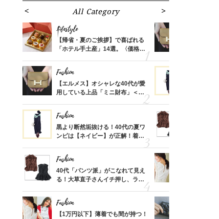
All Category
Fa
Lifestyle
Fashion
ばれる
【帰省・夏のご挨拶】で喜ばれる
【エルメス
価格
「ホテル手土産」14選。〈価格
用している
？
別〉センスが伝わる逸品は？
ナップ6選
Fashion
Fashion
時間ゼ
【エルメス】オシャレな40代が愛
黒より断然
正解ス
用している上品「ミニ財布」＜ス
ンピは【ネ
ナップ6選＞
しコーデ３
Fashion
Fashion
さんの
黒より断然垢抜ける！40代の夏ワ
40代「パ
金の話
ンピは【ネイビー】が正解！着回
る！大草直
めるん
しコーデ３
可愛い【ト
で学ん
Fashion
Fashion
さん
40代「パンツ派」がこなれて見え
【1万円以
、自然
る！大草直子さんイチ押し、ラク
1枚で地味
可愛い【トップス】4選
プス」5選
Fashion
Fashion
る【お
【1万円以下】薄着でも間が持つ！
【シャネル、