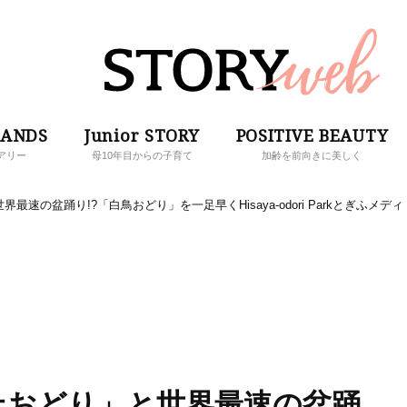
RANDS
Junior STORY
POSITIVE BEAUTY
アリー
母10年目からの子育て
加齢を前向きに美しく
速の盆踊り!?「白鳥おどり」を一足早くHisaya-odori Parkとぎふメディ
上おどり」と世界最速の盆踊