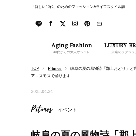
「新しい40代」のためのファッション&ライフスタイル誌
Aging Fashion
LUXURY B
40代からの大人オシャレ
永遠のラグジュ
TOP
Prtimes
岐阜の夏の風物詩「郡上おどり」と世界最
アコスモスで踊ります!
2025.04.24
Prtimes
イベント
岐阜の夏の風物詩「郡