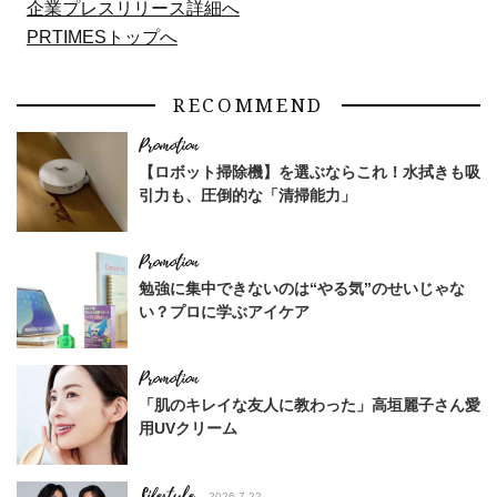
企業プレスリリース詳細へ
PRTIMESトップへ
RECOMMEND
【ロボット掃除機】を選ぶならこれ！水拭きも吸
引力も、圧倒的な「清掃能力」
勉強に集中できないのは“やる気”のせいじゃな
い？プロに学ぶアイケア
「肌のキレイな友人に教わった」高垣麗子さん愛
用UVクリーム
Lifestyle
2026.7.22