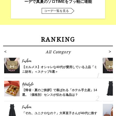
ーデで真夏のソロTIMEをフッ軽に堪能
コーデ一覧を見る
RANKING
All Category
Fashion
【エルメス】オシャレな40代が愛用している上品「ミ
ニ財布」＜スナップ6選＞
Lifestyle
【帰省・夏のご挨拶】で喜ばれる「ホテル手土産」14
選。〈価格別〉センスが伝わる逸品は？
Fashion
「それ、ユニクロなの？」大草直子さんが40代に推す