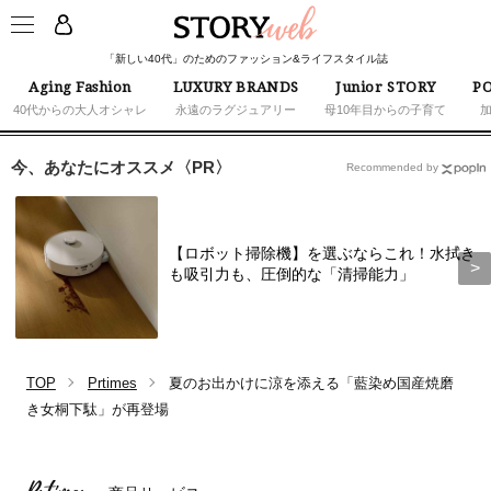
「新しい40代」のためのファッション&ライフスタイル誌
Aging Fashion
LUXURY BRANDS
Junior STORY
PO
40代からの大人オシャレ
永遠のラグジュアリー
母10年目からの子育て
今、あなたにオススメ〈PR〉
Recommended by
【ロボット掃除機】を選ぶならこれ！水拭き
も吸引力も、圧倒的な「清掃能力」
TOP
Prtimes
夏のお出かけに涼を添える「藍染め国産焼磨
き女桐下駄」が再登場