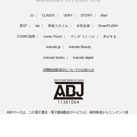
JJ
CLASSY.
VERY
STORY
Mart
美ST
bis
和食スタイル
女性自身
SmartFLASH
COMIC熱帯
comic Pureri
マンガ コミソル
本がすき。
kokode.jp
kokode Beauty
kokode books
kokode digital
消費税総額表示についてのお知らせ
ABJマークは、この電子書店・電子書籍配信サービスが、著作権者からコ ンテンツ使
用許諾を得た正規版配信サービスであることを示す登録商標(登録 番号 第6091713号)
です。
ABJマークの詳細、ABJマークを掲示しているサービスの一覧はこちらです。
https://aebs.or.jp/