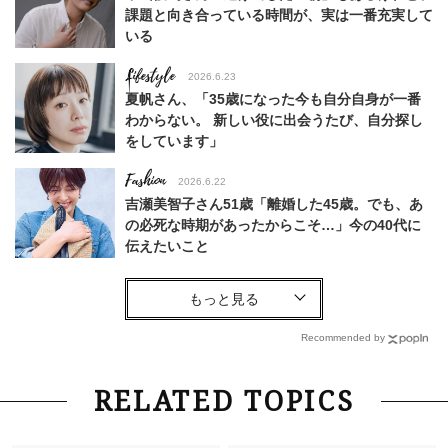
課題と向き合っている時間が、実は一番充実して
いる
Lifestyle
2026.6.23
夏帆さん、「35歳になった今も自分自身が一番
わからない。 新しい役に出会うたび、自分探し
をしています」
Fashion
2026.6.22
吉瀬美智子さん51歳「離婚した45歳。でも、あ
の必死な時期があったからこそ…」今の40代に
伝えたいこと
Fashion
2026.8.6
【40代コンサバ派】白Tシャツは「パール×ゴー
ルドアクセ」を合わせるのが正解！〈大野真理子
Recommended by
さん×佐藤佳菜子さん〉
Lifestyle
2026.7.29
RELATED TOPICS
「お若いですね」は褒め言葉？“若い＝美しい”と
錯覚させる社会の危うさ【上野千鶴子のジェンダ