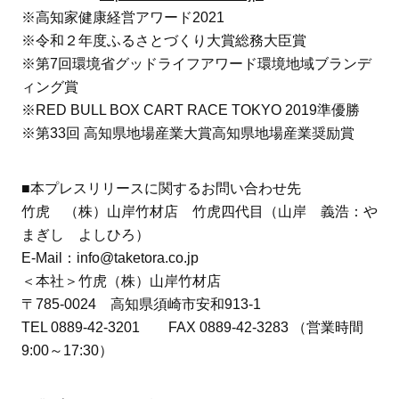
※高知家健康経営アワード2021
※令和２年度ふるさとづくり大賞総務大臣賞
※第7回環境省グッドライフアワード環境地域ブランデ
ィング賞
※RED BULL BOX CART RACE TOKYO 2019準優勝
※第33回 高知県地場産業大賞高知県地場産業奨励賞
■本プレスリリースに関するお問い合わせ先
竹虎 （株）山岸竹材店 竹虎四代目（山岸 義浩：や
まぎし よしひろ）
E-Mail：info@taketora.co.jp
＜本社＞竹虎（株）山岸竹材店
〒785-0024 高知県須崎市安和913-1
TEL 0889-42-3201 FAX 0889-42-3283 （営業時間
9:00～17:30）