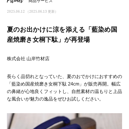
Prtimes
商品サービス
2025.06.12 （2025.06.13 更新）
夏のお出かけに涼を添える「藍染め国
産焼磨き女桐下駄」が再登場
株式会社 山岸竹材店
長らく品切れとなっていた、夏のおでかけにおすすめの
「藍染め国産焼磨き女桐下駄 24cm」が販売再開。幅広
の鼻緒が心地良くフィットし、自然素材の温もりと上品
ママとパパに贈る「ジェンダーレ
人気の40代髪型・ヘア
な風合いが魅力の逸品をぜひお試しください。
ス学」
タログ