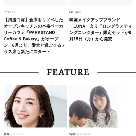
毎日忙しい40代が頼れる！無難に見えない【ひ
とくせ黒ワンピ】〈5選〉
Prtimes
Prtimes
【清澄白河】倉庫をリノベした
韓国メイクアップブランド
オープンキッチンの本格ベーカ
「LUNA」より『ロングラスティ
リーカフェ「PARKSTAND
ングコレクター』限定セットが6
Coffee & Bakery」がオープ
月15日（月）から発売
ン！6月より、愛犬と過ごせるテ
ラス席も新たにスタート
FEATURE
特集
Sponsored
特集
Sponsored