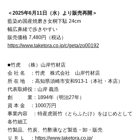
＜2025年6月11日（水）より販売再開＞
藍染め国産焼磨き女桐下駄 24cm
幅広鼻緒で歩きやすい
販売価格 7,480円（税込）
https://www.taketora.co.jp/c/geta/zo00192
■竹虎 （株）山岸竹材店
会 社 名 ：竹虎 株式会社 山岸竹材店
所 在 地 ：高知県須崎市安和913-1（本社・本店）
代表取締役：山岸 義浩
創 業：1894年（明治27年）
資 本 金 ：1000万円
事業内容 ：特産虎斑竹（とらふたけ）をはじめとして
各竹細工
竹製品、竹炭、竹酢液など製造・卸・販売
Ｕ Ｒ Ｌ ：
https://www.taketora.co.jp/