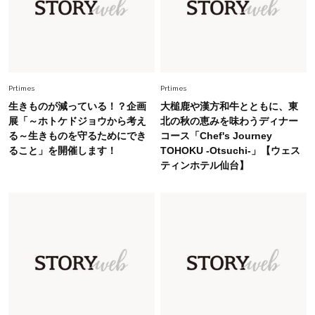
Fashion
2026.5.29
40代の夏通勤はこれ１着！「きちんと感」も
「オシャレ」も整うトレンドトップス〈4選〉
Fashion
Prtimes
Prtimes
2026.6.26
初夏はこれさえあれば！40代は【淡色ワンピ】
生きものが減っている！？企画
大槌鹿や漢方和牛とともに、東
で即涼しげ＆上品見え〈3選〉
展「～ホトケドジョウから考え
北の秋の恵みを味わうディナー
る～生きものを守るためにでき
コース「Chef's Journey
ること」を開催します！
TOHOKU -Otsuchi-」【ウェス
Fashion
2026.8.5
ティンホテル仙台】
オシャレ40代の【ワンピ＆オールインワン】最
旬着こなし3選。地味見え回避のコツは「バッグ
選び」！
Fashion
2026.7.31
【40代のTシャツコーデ】超ビッグサイズ×きれ
いめハーフパンツでモードに昇華
Fashion
2026.6.25