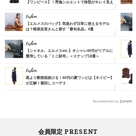
【ワンピース】！秀逸シルエットで体型がキレイ見え
Fashion
【エルメスのバッグ】気負わず日常に使えるモデル
は？蛯原友里さんと探す「最旬名品」4選
Fashion
【シャネル、エルメスetc.】オシャレ40代がリアルに
愛用している「ミニ財布」＜スナップ18選＞
Fashion
黒より断然垢抜ける！40代の夏ワンピは【ネイビー】
が正解！着回しコーデ３
Recommended by
PRESENT
会員限定