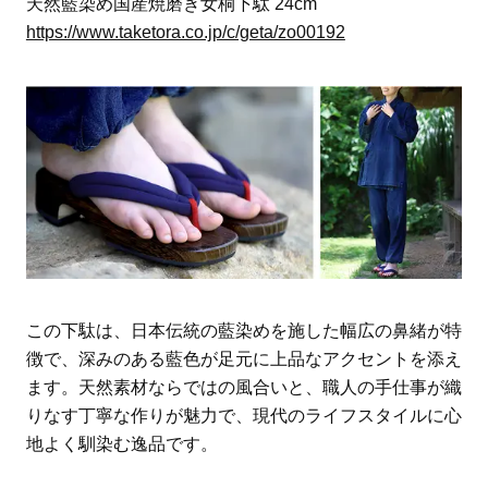
天然藍染め国産焼磨き女桐下駄 24cm
https://www.taketora.co.jp/c/geta/zo00192
この下駄は、日本伝統の藍染めを施した幅広の鼻緒が特
徴で、深みのある藍色が足元に上品なアクセントを添え
ます。天然素材ならではの風合いと、職人の手仕事が織
りなす丁寧な作りが魅力で、現代のライフスタイルに心
地よく馴染む逸品です。