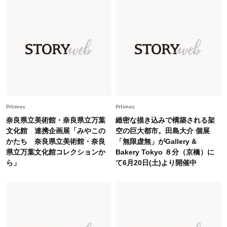
ーレス連載22】
Lifestyle
2026.7.29
「人間、役に立たなきゃ生きてちゃいかんか？」
上野千鶴子先生が問い直す“理想の老後”の呪縛
【ジェンダー連載23】
Lifestyle
2026.8.6
26年夏の【開運アクション】は”ひと拭き”習
慣！「金運アップ→トイレ、じゃあ底上げ運
Prtimes
Prtimes
は？」
奈良県立美術館・奈良県立万葉
緻密な描き込みで構築される架
Fashion
文化館 連携企画展「みやこの
空の巨大都市。田島大介 個展
2026.6.12
かたち 奈良県立美術館・奈良
「無限虚無」がGallery &
中村ゆりさん「40代になり、やっと“仕事以外の
県立万葉文化館コレクションか
Bakery Tokyo ８分（京橋）に
幸福感”に目が向いた」ライフスタイルも、服も
ら」
て6月20日(土)より開催中
Fashion
2026.7.16
白黒でもこんなに華やぐ！40代、夏の「甘めト
ップス×パンツ」コーデ〈3選〉