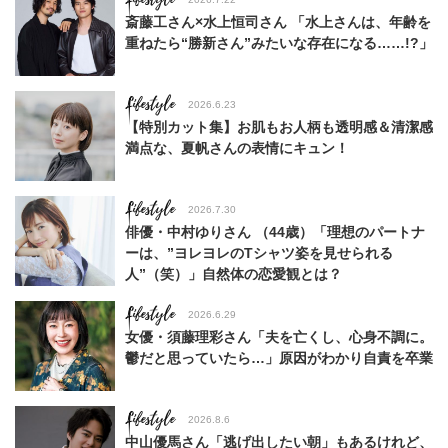
斎藤工さん×水上恒司さん 「水上さんは、年齢を
重ねたら“勝新さん”みたいな存在になる……!?」
Lifestyle
2026.6.23
【特別カット集】お肌もお人柄も透明感＆清潔感
満点な、夏帆さんの表情にキュン！
Lifestyle
2026.7.30
俳優・中村ゆりさん （44歳）「理想のパートナ
ーは、”ヨレヨレのTシャツ姿を見せられる
人”（笑）」自然体の恋愛観とは？
Lifestyle
2026.6.29
女優・須藤理彩さん「夫を亡くし、心身不調に。
鬱だと思っていたら…」原因がわかり自責を卒業
Lifestyle
2026.8.6
中山優馬さん「逃げ出したい朝」もあるけれど、