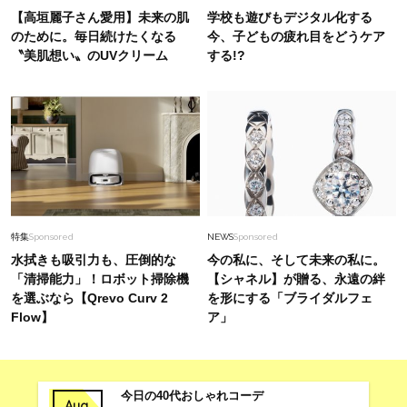
【高垣麗子さん愛用】未来の肌
学校も遊びもデジタル化する
のために。毎日続けたくなる
今、子どもの疲れ目をどうケア
〝美肌想い〟のUVクリーム
する!?
特集
Sponsored
NEWS
Sponsored
水拭きも吸引力も、圧倒的な
今の私に、そして未来の私に。
「清掃能力」！ロボット掃除機
【シャネル】が贈る、永遠の絆
を選ぶなら【Qrevo Curv 2
を形にする「ブライダルフェ
Flow】
ア」
今日の40代おしゃれコーデ
Aug