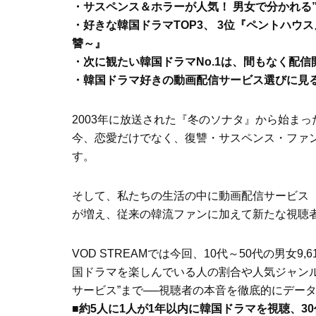
・サスペンス＆ホラーが人気！ 男女で分かれる”
・好きな韓国ドラマTOP3、 3位『ペントハウ
讐～』
・次に観たい韓国ドラマNo.1は、間もなく配信
・韓国ドラマ好きの動画配信サービス選びに見る”こ
2003年に放送された『冬のソナタ』から始ま
今、恋愛だけでなく、復讐・サスペンス・ファ
す。
そして、私たちの生活の中に動画配信サービス
が増え、従来の韓流ファンに加えて新たな視聴
VOD STREAMでは今回、10代～50代の男
国ドラマを楽しんでいる人の割合や人気ジャン
サービス”まで──視聴者の本音を徹底的にデー
■約5人に1人が1年以内に韓国ドラマを視聴、30