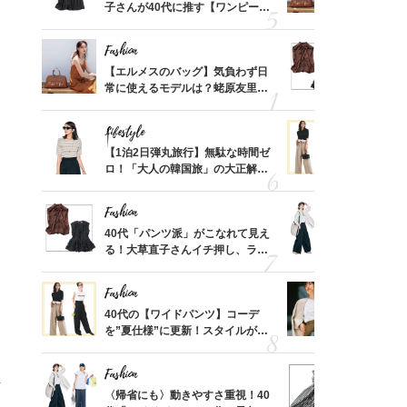
、自然
子さんが40代に推す【ワンピー
常に使える
ス】！秀逸シルエットで体型がキ
んと探す「
レイ見え
Fashion
Fashion
てから
【エルメスのバッグ】気負わず日
40代「パ
く」俳
常に使えるモデルは？蛯原友里さ
る！大草直
思い
んと探す「最旬名品」4選
可愛い【ト
Lifestyle
Fashion
摘出手
【1泊2日弾丸旅行】無駄な時間ゼ
40代の【
取って
ロ！「大人の韓国旅」の大正解ス
を”夏仕様
そんな
ケジュールは？
レイ見えす
い
Fashion
Fashion
カ月め
40代「パンツ派」がこなれて見え
〈帰省にも
結婚生
る！大草直子さんイチ押し、ラク
代「ワイド
可愛い【トップス】4選
【旅コーデ
Fashion
Fashion
拭き掃
40代の【ワイドパンツ】コーデ
『ジャケッ
由は？
を”夏仕様”に更新！スタイルがキ
正解！普通
〉
レイ見えする〈コーデ3選〉
えする【上
）
Fashion
Fashion
信
「53
〈帰省にも〉動きやすさ重視！40
40代は「