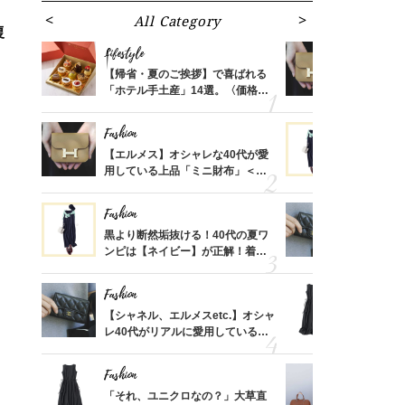
All Category
Fa
復
Lifestyle
Fashion
ばれる
【帰省・夏のご挨拶】で喜ばれる
【エルメス
価格
「ホテル手土産」14選。〈価格
用している
？
別〉センスが伝わる逸品は？
ナップ6選
Fashion
Fashion
時間ゼ
【エルメス】オシャレな40代が愛
黒より断然
正解ス
用している上品「ミニ財布」＜ス
ンピは【ネ
ナップ6選＞
しコーデ３
Fashion
Fashion
さんの
黒より断然垢抜ける！40代の夏ワ
【シャネル、
金の話
ンピは【ネイビー】が正解！着回
レ40代が
めるん
しコーデ３
「ミニ財布
で学ん
Fashion
Fashion
る【お
【シャネル、エルメスetc.】オシャ
「それ、ユ
買える
レ40代がリアルに愛用している
子さんが4
れる名
「ミニ財布」＜スナップ18選＞
ス】！秀逸
レイ見え
Fashion
Fashion
さん
「それ、ユニクロなの？」大草直
【エルメス