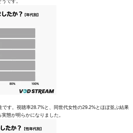
そうです。
ステージ】新クレンザーでうるお
歳と60歳、大人同士の電撃
い艶めくなめらかな素肌へ
アル」周囲が驚くほど本音
かることも
Beauty
Lifestyle
40代は洗顔選びから！石井美穂さ
女優・須藤理彩さん「夫を
んの「夏枯れ肌対策」全部見せ
し、心身不調に。鬱だと思
【ハリケア・美白etc.】
たら…」原因がわかり自責
です。視聴率28.7%と、同世代女性の29.2%とほぼ並ぶ結果
る実態が明らかになりました。