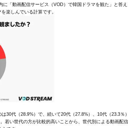
へ！石井美穂さんが推薦【名品ア
やわらかな透明感をまとう
年以内に「動画配信サービス（VOD）で韓国ドラマを観た」と答え
イクリーム】3選
体の美しさ
ラマを楽しんでいる計算です。
Beauty
Lifestyle
石井美穂さんおすすめ！40代の
【特別画像集】「亡くなっ
「お疲れ顔を救う」美容パック
憧れの気持ちはますます強
は？翌朝の肌に自信がもてる
優・大和田美帆さん”母との
出”
Beauty
Lifestyle
酷暑の夏こそ40代が使うべき【美
【梅宮アンナさん】乳がん
容液・クリーム】「シワ・たるみ
術を経て「残った方の胸も
ケア」はこれ一つでOK！
しまいたい」とすら思う──
声もあることを知ってほし
Beauty
Lifestyle
今いちばん垢抜ける「ショートボ
梅宮アンナさん、再婚から8
ブ」SNAP。人気アラフォー読者達
の心境「お互い20年ぶりの
がお手本！
活、正直簡単じゃない」
Beauty
Lifestyle
黄ぐすみをオフ！40代の美白ケ
まずはここだけ！「寝室の
ア、最適解は【角質洗顔】。石井
除」が【総合運】に効く理
美穂さんおすすめ名品
〈26年夏の開運アクション
代（28.9%）で、続いて20代（27.8%）、10代（23.3％
Beauty
Lifestyle
た。若い世代の方が比較的高いことから、世代別による動画配
まるで美容液！【ディオール プレ
梅宮アンナさんご夫婦が語る 