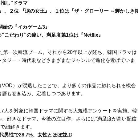
推し”ドラマ
Beauty
Lifestyle
ス』、２位 『涙の女王』、１位は『ザ・グローリー ～輝かしき
Beauty
Lifestyle
26年夏、石井美穂さん厳選の【美
【帰省・夏のご挨拶】で喜
開始の『イカゲーム3』
白アイテム】10選！40代以上は朝
「ホテル手土産」14選。〈
だわり”の違い、満足度第1位は『Netflix』
晩の「即効集中ケア」に頼る！
別〉センスが伝わる逸品は
Beauty
Lifestyle
った第一次韓流ブーム。それから20年以上が経ち、韓国ドラマは
「それどこの？」と褒められる！
【1泊2日弾丸旅行】無駄な
可愛すぎる【YSL】の新作「万能ク
ロ！「大人の韓国旅」の大
ンタジー・時代劇などさまざまなジャンルで進化を遂げていま
リーム」が夏のお守りに
ケジュールは？
Beauty
Lifestyle
40代、翌朝の肌が見違える！夏の
梅宮アンナさん、父・辰夫
（VOD）が浸透したことで、より多くの作品に触れられる機会
「ざらつき・ごわつき」をケアす
相続で学んだこと「親のお
る名品2選〈パック・ミスト〉
は”介護どうする？”から始
者層も巻き込み、定着しつつあります。
です」父・辰夫さんの相続
Beauty
Lifestyle
だこと
40代の透明感を底上げ【毛穴ケ
〈元社長秘書〉内緒で教え
女9,617人を対象に韓国ドラマに関する大規模アンケートを実施。韓
ア】名品3選！石井美穂さん「60本
盆の帰省手土産5選】東京で
ル、好きなドラマ、今後の注目作、さらには“満足度が高い配信
以上愛用中」のものも
「また買ってきて」と喜ば
品
タで紐解きます。
Beauty
Lifestyle
代男性で28.7%、女性とほぼ並ぶ
「夕方から目力が落ちる…」40代
【特別カット集】中村ゆり