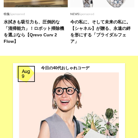
特集
Sponsored
NEWS
Sponsored
水拭きも吸引力も、圧倒的な
今の私に、そして未来の私に。
「清掃能力」！ロボット掃除機
【シャネル】が贈る、永遠の絆
を選ぶなら【Qrevo Curv 2
を形にする「ブライダルフェ
Flow】
ア」
今日の40代おしゃれコーデ
Aug
9