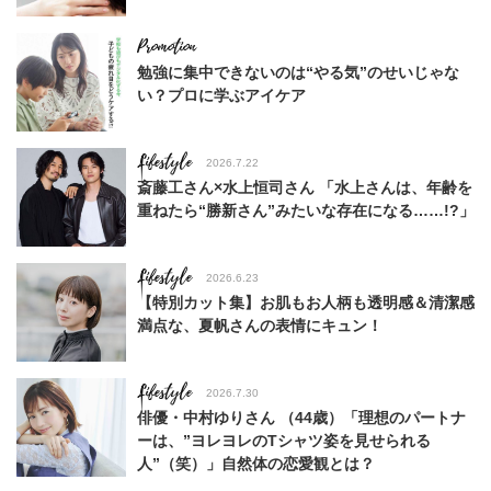
勉強に集中できないのは“やる気”のせいじゃな
い？プロに学ぶアイケア
Lifestyle
2026.7.22
斎藤工さん×水上恒司さん 「水上さんは、年齢を
重ねたら“勝新さん”みたいな存在になる……!?」
Lifestyle
2026.6.23
【特別カット集】お肌もお人柄も透明感＆清潔感
満点な、夏帆さんの表情にキュン！
Lifestyle
2026.7.30
俳優・中村ゆりさん （44歳）「理想のパートナ
ーは、”ヨレヨレのTシャツ姿を見せられる
人”（笑）」自然体の恋愛観とは？