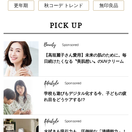
更年期
秋コーデ トレンド
無印良品
PICK UP
Beauty
Sponsored
【高垣麗子さん愛用】未来の肌のために。毎
日続けたくなる〝美肌想い〟のUVクリーム
Lifestyle
Sponsored
学校も遊びもデジタル化する今、子どもの疲
れ目をどうケアする!?
Lifestyle
Sponsored
水拭きも吸引力も、圧倒的な「清掃能力」！