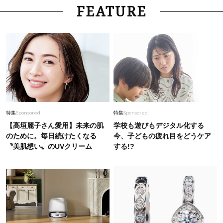
FEATURE
特集
Sponsored
特集
Sponsored
【高垣麗子さん愛用】未来の肌
学校も遊びもデジタル化する
のために。毎日続けたくなる
今、子どもの疲れ目をどうケア
〝美肌想い〟のUVクリーム
する!?