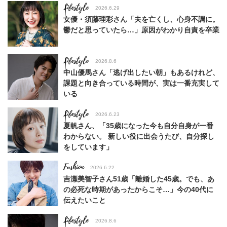
Lifestyle
2026.6.29
女優・須藤理彩さん「夫を亡くし、心身不調に。
鬱だと思っていたら…」原因がわかり自責を卒業
Lifestyle
2026.8.6
中山優馬さん「逃げ出したい朝」もあるけれど、
課題と向き合っている時間が、実は一番充実して
いる
Lifestyle
2026.6.23
夏帆さん、「35歳になった今も自分自身が一番
わからない。 新しい役に出会うたび、自分探し
をしています」
Fashion
2026.6.22
吉瀬美智子さん51歳「離婚した45歳。でも、あ
の必死な時期があったからこそ…」今の40代に
伝えたいこと
Lifestyle
2026.8.6