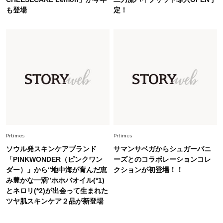
も登場
定！
Fashion
2026.8.5
オシャレ40代の【ワンピ＆オールインワン】最
旬着こなし3選。地味見え回避のコツは「バッグ
選び」！
Fashion
2026.7.9
スタイリストが本気で推す！40代がほどよく華
やぐ【甘め黒アイテム】3選
Fashion
2026.7.25
26年夏は「小ぶり」が大流行中！人と被らない
Prtimes
Prtimes
【最旬かごバッグ】6選
ソウル発スキンケアブランド
サマンサベガからシュガーバニ
「PINKWONDER（ピンクワン
ーズとのコラボレーションコレ
ダー）」から“地中海が育んだ恵
クションが初登場！！
み豊かな一滴”ホホバオイル(*1)
とネロリ(*2)が出会って生まれた
ツヤ肌スキンケア２品が新登場