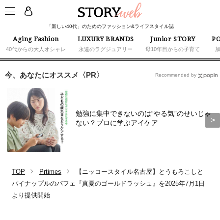
「新しい40代」のためのファッション&ライフスタイル誌
Aging Fashion
LUXURY BRANDS
Junior STORY
PO
40代からの大人オシャレ
永遠のラグジュアリー
母10年目からの子育て
今、あなたにオススメ〈PR〉
Recommended by
勉強に集中できないのは“やる気”のせいじゃ
ない？プロに学ぶアイケア
TOP
Prtimes
【ニッコースタイル名古屋】とうもろこしと
パイナップルのパフェ『真夏のゴールドラッシュ』を2025年7月1日
より提供開始