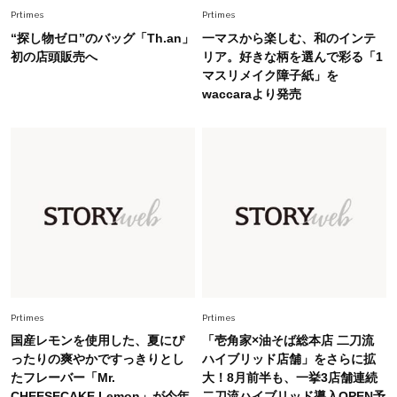
幸福感”に目が向いた」ライフスタイルも、服も
Prtimes
Prtimes
“探し物ゼロ”のバッグ「Th.an」
一マスから楽しむ、和のインテ
Fashion
初の店頭販売へ
リア。好きな柄を選んで彩る「1
2026.7.16
マスリメイク障子紙」を
白黒でもこんなに華やぐ！40代、夏の「甘めト
waccaraより発売
ップス×パンツ」コーデ〈3選〉
Fashion
2026.5.29
40代の夏通勤はこれ１着！「きちんと感」も
「オシャレ」も整うトレンドトップス〈4選〉
Fashion
2026.6.26
初夏はこれさえあれば！40代は【淡色ワンピ】
で即涼しげ＆上品見え〈3選〉
Prtimes
Prtimes
Fashion
2026.5.29
国産レモンを使用した、夏にぴ
「壱角家×油そば総本店 二刀流
今、40代の「メガネ＆サングラス」のトレンド
ったりの爽やかですっきりとし
ハイブリッド店舗」をさらに拡
に更新あり！“黒ぶち以外”が新定番に
たフレーバー「Mr.
大！8月前半も、一挙3店舗連続
CHEESECAKE Lemon」が今年
二刀流ハイブリッド導入OPEN予