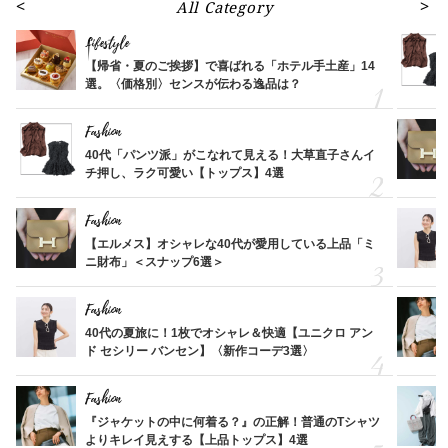
All Category
Lifestyle
【帰省・夏のご挨拶】で喜ばれる「ホテル手土産」14
選。〈価格別〉センスが伝わる逸品は？
Fashion
40代「パンツ派」がこなれて見える！大草直子さんイ
チ押し、ラク可愛い【トップス】4選
Fashion
【エルメス】オシャレな40代が愛用している上品「ミ
ニ財布」＜スナップ6選＞
Fashion
40代の夏旅に！1枚でオシャレ＆快適【ユニクロ アン
ド セシリー バンセン】〈新作コーデ3選〉
Fashion
『ジャケットの中に何着る？』の正解！普通のTシャツ
よりキレイ見えする【上品トップス】4選