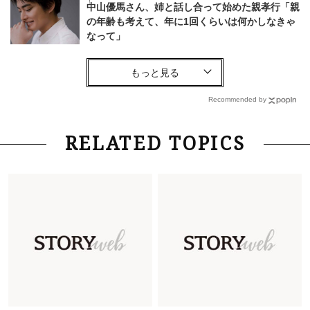
中山優馬さん、姉と話し合って始めた親孝行「親
の年齢も考えて、年に1回くらいは何かしなきゃ
なって」
Lifestyle
2026.7.29
「お若いですね」は褒め言葉？“若い＝美しい”と
錯覚させる社会の危うさ【上野千鶴子のジェンダ
Recommended by
ーレス連載22】
Lifestyle
2026.8.6
RELATED TOPICS
26年夏の【開運アクション】は”ひと拭き”習
慣！「金運アップ→トイレ、じゃあ底上げ運
は？」
Lifestyle
2026.5.22
梅宮アンナさん 電撃婚から1年、家族の価値観
を育み中「理想の暮らしよりも今の心地よさを選
んだ」
Fashion
2026.6.12
中村ゆりさん「40代になり、やっと“仕事以外の