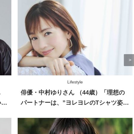
Lifestyle
ん
俳優・中村ゆりさん （44歳）「理想の
いな
パートナーは、”ヨレヨレのTシャツ姿を
見せられる人”（笑）」自然体の恋愛観
とは？