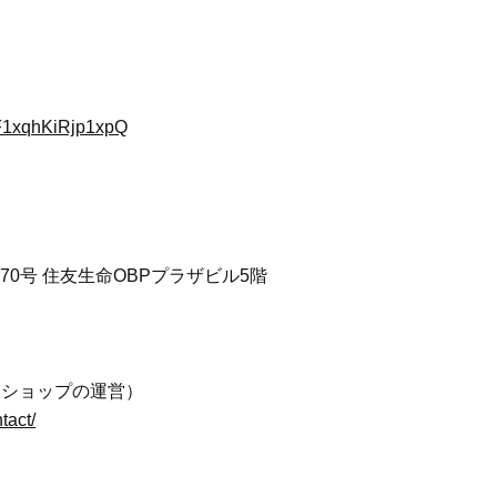
F1xqhKiRjp1xpQ
番70号 住友生命OBPプラザビル5階
円ショップの運営）
tact/