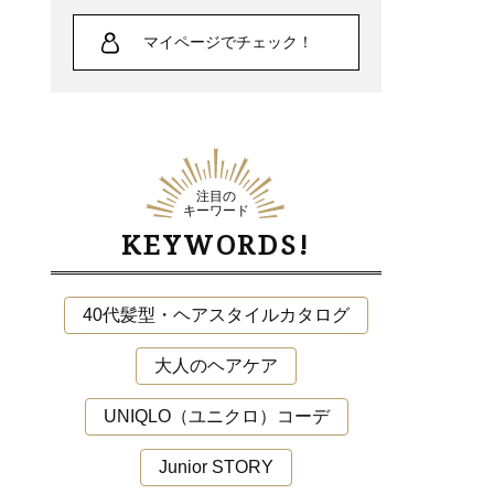
マイページでチェック！
注目の
キーワード
KEYWORDS!
40代髪型・ヘアスタイルカタログ
Lifestyle
大人のヘアケア
中山優馬さん「逃げ出したい朝」もある
UNIQLO（ユニクロ）コーデ
けれど、課題と向き合っている時間が、
実は一番充実している
Junior STORY