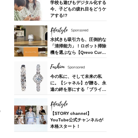
学校も遊びもデジタル化する
今、子どもの疲れ目をどうケ
アする!?
Lifestyle
Sponsored
水拭きも吸引力も、圧倒的な
「清掃能力」！ロボット掃除
機を選ぶなら【Qrevo Curv
2 Flow】
Fashion
Sponsored
Fashion
今の私に、そして未来の私
吉瀬美智子さん51歳「離婚した45歳。で
に。【シャネル】が贈る、永
遠の絆を形にする「ブライダ
も、あの必死な時期があったからこ
ルフェア」
そ…」今の40代に伝えたいこと
Lifestyle
【STORY channel】
YouTube公式チャンネルが
本格スタート！