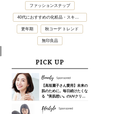
ファッションスナップ
40代におすすめの化粧品・スキンケア・美容アイテム
更年期
秋コーデ トレンド
無印良品
PICK UP
Lifestyle
Beauty
夏帆さん、「35歳になった今も自分自身
Sponsored
【高垣麗子さん愛用】未来の
が一番わからない。 新しい役に出会う
肌のために。毎日続けたくな
たび、自分探しをしています」
る〝美肌想い〟のUVクリー
ム
Lifestyle
Sponsored