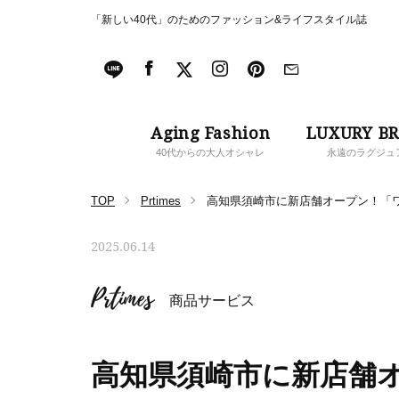
「新しい40代」のためのファッション&ライフスタイル誌
Aging Fashion
LUXURY B
40代からの大人オシャレ
永遠のラグジュ
TOP
Prtimes
高知県須崎市に新店舗オープン！「
2025.06.14
Prtimes
商品サービス
高知県須崎市に新店舗