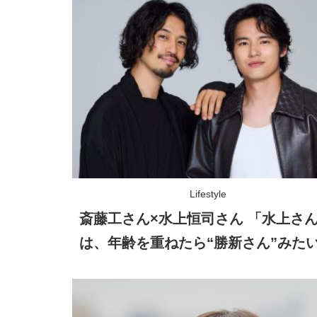
Lifestyle
斎藤工さん×水上恒司さん 「水上さ
は、年齢を重ねたら“勝新さん”みた
存在になる……!?」