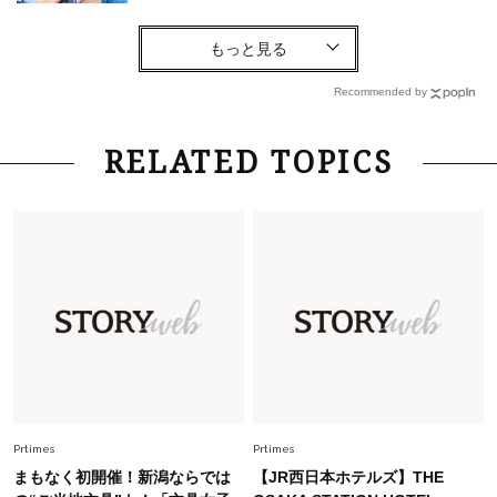
Fashion
2026.8.6
【40代コンサバ派】白Tシャツは「パール×ゴー
ルドアクセ」を合わせるのが正解！〈大野真理子
Recommended by
さん×佐藤佳菜子さん〉
Lifestyle
2026.7.29
RELATED TOPICS
「お若いですね」は褒め言葉？“若い＝美しい”と
錯覚させる社会の危うさ【上野千鶴子のジェンダ
ーレス連載22】
Lifestyle
2026.7.29
「人間、役に立たなきゃ生きてちゃいかんか？」
上野千鶴子先生が問い直す“理想の老後”の呪縛
【ジェンダー連載23】
Lifestyle
2026.8.6
26年夏の【開運アクション】は”ひと拭き”習
慣！「金運アップ→トイレ、じゃあ底上げ運
Prtimes
Prtimes
は？」
まもなく初開催！新潟ならでは
【JR西日本ホテルズ】THE