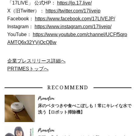
「17LIVE」 公式HP：
https://jp.17.live/
X（旧Twitter）：
https://twitter.com/17livejp
Facebook：
https://www.facebook.com/17LIVEJP/
Instagram：
https://www.instagram.com/17livejp/
YouTube：
https://www.youtube.com/channel/UCFf5qro
AMTQ6x32YVjOcQBw
企業プレスリリース詳細へ
PRTIMESトップへ
RECOMMEND
床のベタつきや食べこぼしも！常にキレイな水で
洗う【ロボット掃除機】