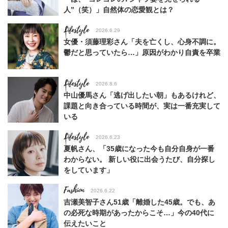
人”（笑）」自然体の恋愛観とは？
Lifestyle
2026.6.29
女優・須藤理彩さん「夫を亡くし、心身不調に。
鬱だと思っていたら…」原因がわかり自責を卒業
Lifestyle
2026.8.6
中山優馬さん「逃げ出したい朝」もあるけれど、
課題と向き合っている時間が、実は一番充実して
いる
Lifestyle
2026.6.23
夏帆さん、「35歳になった今も自分自身が一番
わからない。 新しい役に出会うたび、自分探し
をしています」
Fashion
2026.6.22
吉瀬美智子さん51歳「離婚した45歳。でも、あ
の必死な時期があったからこそ…」今の40代に
伝えたいこと