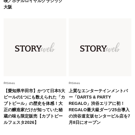
喫／ホテルロイヤルクラシック
旬着こなし3選。地味見え回避のコツは「バッグ
大阪
選び」！
Fashion
2026.7.31
【40代のTシャツコーデ】超ビッグサイズ×きれ
いめハーフパンツでモードに昇華
Fashion
2026.7.9
スタイリストが本気で推す！40代がほどよく華
やぐ【甘め黒アイテム】3選
Prtimes
Prtimes
【愛知県半田市】かつて日本5大
上質なエンターテインメントバ
ビールの1つにも数えられた「カ
ー「DARTS & PARTY
ブトビール」の歴史を体感！大
REGALO」渋谷エリアに初！
正の醸造家だけが知っていた秘
REGALO最大級ダーツ25台導入
蔵の味も限定販売【カブトビー
の渋谷道玄坂センタービル店を7
ルフェスタ2026】
月8日にオープン