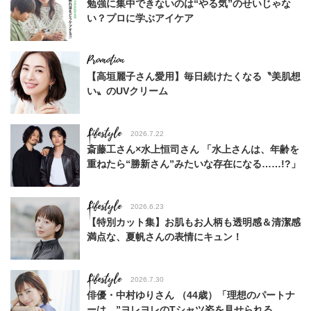
勉強に集中できないのは“やる気”のせいじゃな
い？プロに学ぶアイケア
【高垣麗子さん愛用】毎日続けたくなる〝美肌想
い〟のUVクリーム
Lifestyle
2026.7.22
斎藤工さん×水上恒司さん 「水上さんは、年齢を
重ねたら“勝新さん”みたいな存在になる……!?」
Lifestyle
2026.6.23
【特別カット集】お肌もお人柄も透明感＆清潔感
満点な、夏帆さんの表情にキュン！
Lifestyle
2026.7.30
俳優・中村ゆりさん （44歳）「理想のパートナ
ーは、”ヨレヨレのTシャツ姿を見せられる