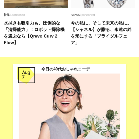
特集
Sponsored
NEWS
Sponsored
水拭きも吸引力も、圧倒的な
今の私に、そして未来の私に。
「清掃能力」！ロボット掃除機
【シャネル】が贈る、永遠の絆
を選ぶなら【Qrevo Curv 2
を形にする「ブライダルフェ
Flow】
ア」
今日の40代おしゃれコーデ
Aug
7