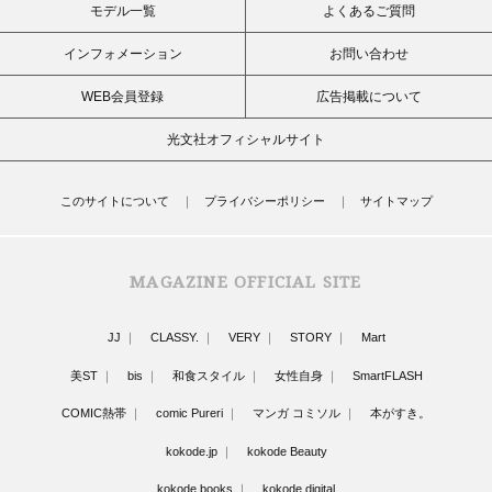
モデル一覧
よくあるご質問
インフォメーション
お問い合わせ
WEB会員登録
広告掲載について
光文社オフィシャルサイト
このサイトについて
プライバシーポリシー
サイトマップ
MAGAZINE OFFICIAL SITE
JJ
CLASSY.
VERY
STORY
Mart
美ST
bis
和食スタイル
女性自身
SmartFLASH
COMIC熱帯
comic Pureri
マンガ コミソル
本がすき。
kokode.jp
kokode Beauty
kokode books
kokode digital