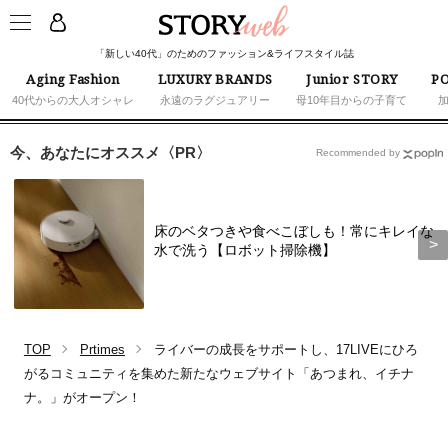
「新しい40代」のためのファッション&ライフスタイル誌
Aging Fashion
LUXURY BRANDS
Junior STORY
PO
40代からの大人オシャレ
永遠のラグジュアリー
母10年目からの子育て
今、あなたにオススメ〈PR〉
Recommended by
床のベタつきや食べこぼしも！常にキレイな
水で洗う【ロボット掃除機】
TOP
Prtimes
ライバーの成長をサポートし、17LIVEにひろ
がるコミュニティを集めた新たなウェブサイト「あつまれ、イチナ
ナ。」がオープン！