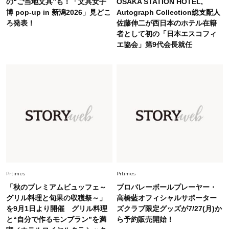
Lifestyle
の“ご当地文具”も！「文具女子
OSAKA STATION HOTEL,
2026.5.22
博 pop-up in 新潟2026」見どこ
Autograph Collection総支配人
梅宮アンナさん 電撃婚から1年、家族の価値観
ろ発表！
佐藤伸二が西日本のホテル在籍
を育み中「理想の暮らしよりも今の心地よさを選
者として初の「日本エスコフィ
んだ」
エ協会」第9代会長就任
Fashion
2026.6.12
中村ゆりさん「40代になり、やっと“仕事以外の
幸福感”に目が向いた」ライフスタイルも、服も
Fashion
2026.7.16
白黒でもこんなに華やぐ！40代、夏の「甘めト
ップス×パンツ」コーデ〈3選〉
Fashion
2026.5.29
40代の夏通勤はこれ１着！「きちんと感」も
Prtimes
Prtimes
「オシャレ」も整うトレンドトップス〈4選〉
「秋のプレミアムビュッフェ～
プロバレーボールプレーヤー・
グリル料理と旬果の収穫祭～」
高橋藍オフィシャルサポーター
を9月1日より開催 グリル料理
ズクラブ限定グッズが7/27(月)か
Fashion
2026.8.5
と“自分で作るモンブラン”を満
ら予約販売開始！
オシャレ40代の【ワンピ＆オールインワン】最