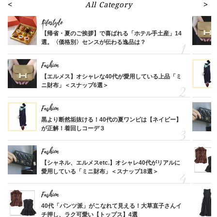
All Category
Lifestyle
【帰省・夏のご挨拶】で喜ばれる「ホテル手土産」14
選。〈価格別〉センスが伝わる逸品は？
Fashion
【エルメス】オシャレな40代が愛用している上品「ミ
ニ財布」＜スナップ6選＞
Fashion
黒より断然垢抜ける！40代の夏ワンピは【ネイビー】
が正解！着回しコーデ３
Fashion
【シャネル、エルメスetc.】オシャレ40代がリアルに
愛用している「ミニ財布」＜スナップ18選＞
Fashion
40代「パンツ派」がこなれて見える！大草直子さんイ
チ押し、ラク可愛い【トップス】4選