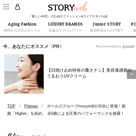
「新しい40代」のためのファッション&ライフスタイル誌
Aging Fashion
LUXURY BRANDS
Junior STORY
PO
40代からの大人オシャレ
永遠のラグジュアリー
母10年目からの子育て
今、あなたにオススメ〈PR〉
Recommended by
【日焼け止め特有の重さナシ】美容液感覚の
うるおうUVクリーム
TOP
Prtimes
ガールズグループmoxymillが渋谷に登場！新
曲「Higher」を始め、 全6曲による圧巻のパフォーマンスを披露！