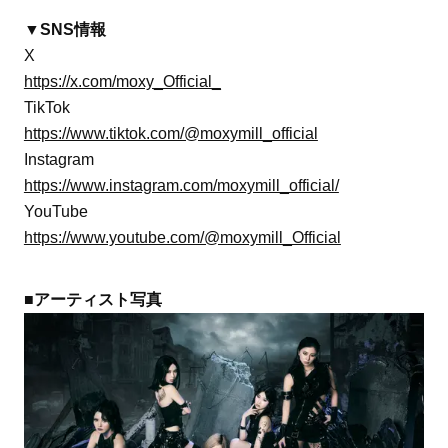
▼SNS情報
X
https://x.com/moxy_Official_
TikTok
https://www.tiktok.com/@moxymill_official
Instagram
https://www.instagram.com/moxymill_official/
YouTube
https://www.youtube.com/@moxymill_Official
■アーティスト写真