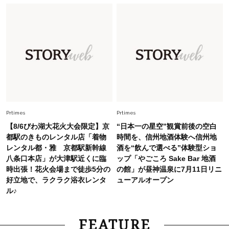
選び」！
Fashion
2026.7.31
【40代のTシャツコーデ】超ビッグサイズ×きれ
いめハーフパンツでモードに昇華
Fashion
2026.7.9
スタイリストが本気で推す！40代がほどよく華
やぐ【甘め黒アイテム】3選
Prtimes
Prtimes
【8/6びわ湖大花火大会限定】京
“日本一の星空”観賞前後の空白
都駅のきものレンタル店「着物
時間を、信州地酒体験へ信州地
レンタル都・雅 京都駅新幹線
酒を“飲んで選べる”体験型ショ
八条口本店」が大津駅近くに臨
ップ「やごころ Sake Bar 地酒
時出張！花火会場まで徒歩5分の
の館」が昼神温泉に7月11日リニ
好立地で、ラクラク浴衣レンタ
ューアルオープン
ル♪
FEATURE