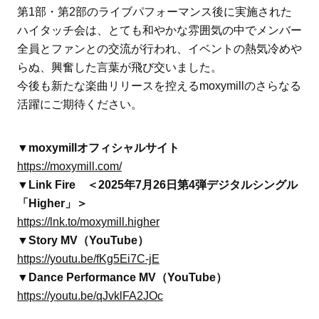
第1部・第2部のライブパフォーマンス後に実施された
ハイタッチ会は、とても和やかな雰囲気の中でメンバー
全員とファンとの交流が行われ、イベントの熱気冷めや
らぬ、興奮した言葉が飛び交いました。
今後も新たな楽曲リリースを控えるmoxymillのさらなる
活躍にご期待ください。
▼moxymillオフィシャルサイト
https://moxymill.com/
▼Link Fire ＜2025年7月26日第4弾デジタルシングル
「Higher」＞
https://lnk.to/moxymill.higher
▼Story MV（YouTube）
https://youtu.be/fKg5Ei7C-jE
▼Dance Performance MV（YouTube）
https://youtu.be/qJvklFA2JOc