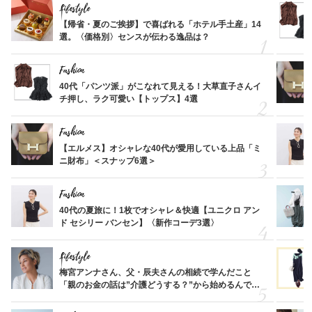
Lifestyle
【帰省・夏のご挨拶】で喜ばれる「ホテル手土産」14
選。〈価格別〉センスが伝わる逸品は？
Fashion
40代「パンツ派」がこなれて見える！大草直子さんイ
チ押し、ラク可愛い【トップス】4選
Fashion
【エルメス】オシャレな40代が愛用している上品「ミ
ニ財布」＜スナップ6選＞
Fashion
40代の夏旅に！1枚でオシャレ＆快適【ユニクロ アン
ド セシリー バンセン】〈新作コーデ3選〉
Lifestyle
梅宮アンナさん、父・辰夫さんの相続で学んだこと
「親のお金の話は”介護どうする？”から始めるんで
す」父・辰夫さんの相続で学んだこと