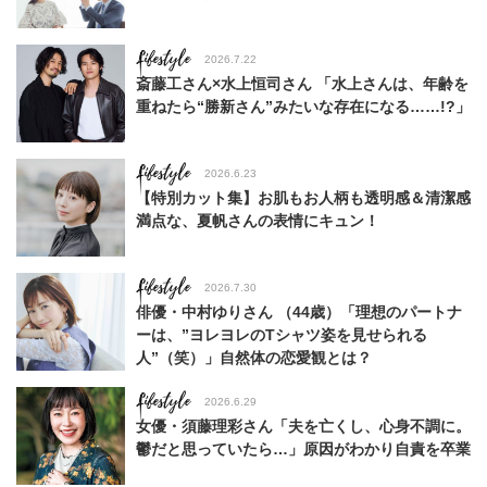
Lifestyle
2026.7.22
斎藤工さん×水上恒司さん 「水上さんは、年齢を
重ねたら“勝新さん”みたいな存在になる……!?」
Lifestyle
2026.6.23
【特別カット集】お肌もお人柄も透明感＆清潔感
満点な、夏帆さんの表情にキュン！
Lifestyle
2026.7.30
俳優・中村ゆりさん （44歳）「理想のパートナ
ーは、”ヨレヨレのTシャツ姿を見せられる
人”（笑）」自然体の恋愛観とは？
Lifestyle
2026.6.29
女優・須藤理彩さん「夫を亡くし、心身不調に。
鬱だと思っていたら…」原因がわかり自責を卒業