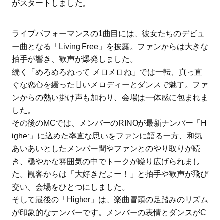
がスタートしました。
ライブパフォーマンスの1曲目には、彼女たちのデビュ
ー曲となる「Living Free」を披露。ファンからは大きな
拍手が響き、歓声が爆発しました。
続く「めろめろねって メロメロね」では一転、真っ直
ぐな恋心を綴った甘いメロディーとダンスで魅了。ファ
ンからの熱い掛け声も加わり、会場は一体感に包まれま
した。
その後のMCでは、メンバーのRINOが最新ナンバー「H
igher」に込めた率直な思いをファンに語る一方、和気
あいあいとしたメンバー間やファンとのやり取りが続
き、穏やかな雰囲気の中でトークが繰り広げられまし
た。観客からは「大好きだよー！」と拍手や歓声が飛び
交い、会場をひとつにしました。
そして最後の「Higher」は、楽曲冒頭の足踏みのリズム
が印象的なナンバーです。メンバーの表情とダンスがC