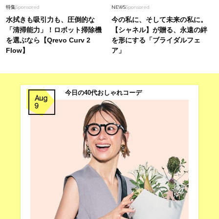
特集
Sponsored
NEWS
Sponsored
水拭きも吸引力も、圧倒的な
今の私に、そして未来の私に。
「清掃能力」！ロボット掃除機
【シャネル】が贈る、永遠の絆
を選ぶなら【Qrevo Curv 2
を形にする「ブライダルフェ
Flow】
ア」
今日の40代おしゃれコーデ
Aug
9