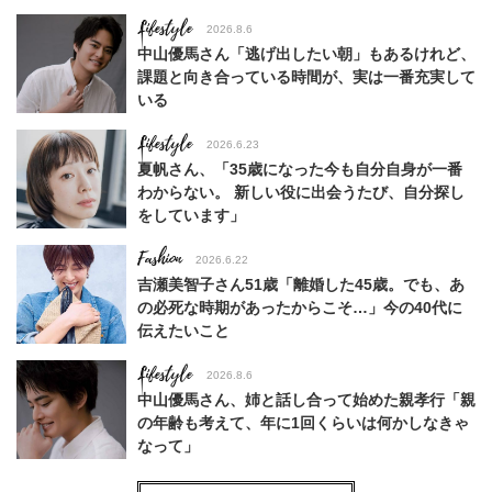
Lifestyle
2026.8.6
中山優馬さん「逃げ出したい朝」もあるけれど、
課題と向き合っている時間が、実は一番充実して
いる
Lifestyle
2026.6.23
夏帆さん、「35歳になった今も自分自身が一番
わからない。 新しい役に出会うたび、自分探し
をしています」
Fashion
2026.6.22
吉瀬美智子さん51歳「離婚した45歳。でも、あ
の必死な時期があったからこそ…」今の40代に
伝えたいこと
Lifestyle
2026.8.6
中山優馬さん、姉と話し合って始めた親孝行「親
の年齢も考えて、年に1回くらいは何かしなきゃ
なって」
Lifestyle
2026.7.29