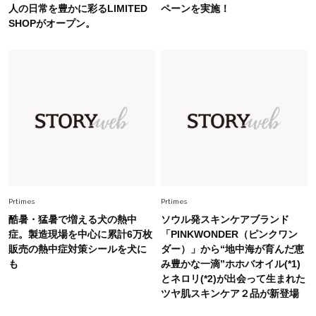
人の日常を豊かに彩るLIMITED
ペーンを実施！
ップス×パンツ」コーデ〈3選〉
SHOPがオープン。
Fashion
2026.5.29
40代の夏通勤はこれ１着！「きちんと感」も
「オシャレ」も整うトレンドトップス〈4選〉
Fashion
2026.6.26
初夏はこれさえあれば！40代は【淡色ワンピ】
で即涼しげ＆上品見え〈3選〉
Fashion
Prtimes
Prtimes
2026.5.29
今、40代の「メガネ＆サングラス」のトレンド
酷暑・猛暑で増える犬の熱中
ソウル発スキンケアブランド
に更新あり！“黒ぶち以外”が新定番に
症。製造現場を中心に累計6万枚
「PINKWONDER（ピンクワン
販売の熱中症対策シールを犬に
ダー）」から“地中海が育んだ恵
も
み豊かな一滴”ホホバオイル(*1)
Fashion
2026.8.5
とネロリ(*2)が出会って生まれた
オシャレ40代の【ワンピ＆オールインワン】最
ツヤ肌スキンケア２品が新登場
旬着こなし3選。地味見え回避のコツは「バッグ