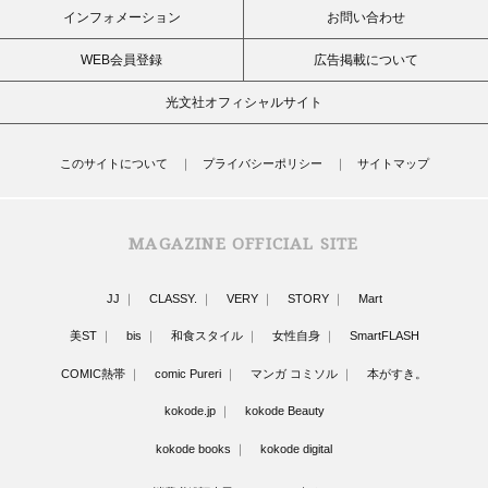
インフォメーション
お問い合わせ
WEB会員登録
広告掲載について
光文社オフィシャルサイト
このサイトについて
プライバシーポリシー
サイトマップ
MAGAZINE OFFICIAL SITE
JJ
CLASSY.
VERY
STORY
Mart
美ST
bis
和食スタイル
女性自身
SmartFLASH
COMIC熱帯
comic Pureri
マンガ コミソル
本がすき。
kokode.jp
kokode Beauty
kokode books
kokode digital