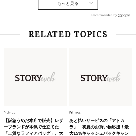
「お若いですね」は褒め言葉？“若い＝美しい”と
錯覚させる社会の危うさ【上野千鶴子のジェンダ
Recommended by
ーレス連載22】
Lifestyle
2026.8.6
RELATED TOPICS
26年夏の【開運アクション】は”ひと拭き”習
慣！「金運アップ→トイレ、じゃあ底上げ運
は？」
Lifestyle
2026.5.22
梅宮アンナさん 電撃婚から1年、家族の価値観
を育み中「理想の暮らしよりも今の心地よさを選
んだ」
Fashion
2026.6.12
中村ゆりさん「40代になり、やっと“仕事以外の
幸福感”に目が向いた」ライフスタイルも、服も
Prtimes
Prtimes
【阪急うめだ本店で販売】レザ
あと払いサービスの「アトカ
Fashion
ーブランドが本気で仕立てた
ラ」 初夏のお買い物応援！最
2026.7.16
「上質なラフィアバッグ」。大
大15%キャッシュバックキャン
白黒でもこんなに華やぐ！40代、夏の「甘めト