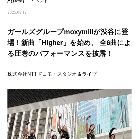
Prtimes
イベント
2025.08.12
ガールズグループmoxymillが渋谷に登
場！新曲「Higher」を始め、 全6曲によ
る圧巻のパフォーマンスを披露！
株式会社NTTドコモ・スタジオ＆ライブ
ママとパパに贈る「ジェンダーレ
人気の40代髪型・ヘア
ス学」
タログ