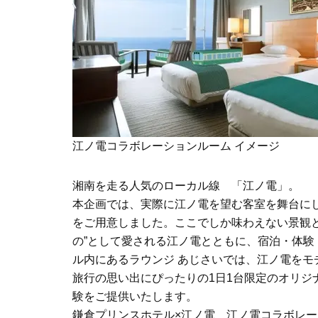
江ノ電コラボレーションルーム イメージ
湘南を走る人気のローカル線 「江ノ電」。
本企画では、実際に江ノ電を望む客室を舞台に
をご用意しました。ここでしか味わえない景観
の”として愛される江ノ電とともに、宿泊・体
ル内にあるラウンジ あじさいでは、江ノ電を
旅行の思い出にぴったりの1日1台限定のオリジ
験をご提供いたします。
鎌倉プリンスホテル×江ノ電 江ノ電コラボレ