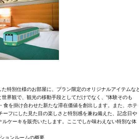
Beauty
Lifestyle
「それどこの？」と褒められる！
【帰省・夏のご挨拶】で喜
可愛すぎる【YSL】の新作「万能ク
「ホテル手土産」14選。〈
リーム」が夏のお守りに
別〉センスが伝わる逸品は
Beauty
Lifestyle
26年夏、石井美穂さん厳選の【美
【1泊2日弾丸旅行】無駄な
白アイテム】10選！40代以上は朝
ロ！「大人の韓国旅」の大
晩の「即効集中ケア」に頼る！
ケジュールは？
Beauty
Lifestyle
40代、翌朝の肌が見違える！夏の
梅宮アンナさん、父・辰夫
「ざらつき・ごわつき」をケアす
相続で学んだこと「親のお
る名品2選〈パック・ミスト〉
は”介護どうする？”から始
した特別仕様のお部屋に、プラン限定のオリジナルアイテムな
です」父・辰夫さんの相続
Beauty
Lifestyle
だこと
と世界観で、観光の移動手段としてだけでなく、“体験そのも
40代、顔がオシャレになる「リッ
【特別カット集】中村ゆり
験・食を掛け合わせた新たな滞在価値を創出します。また、ホテ
プの色」は【モーブ】一択！大野
やわらかな透明感をまとう
真理子さんおすすめ名品
体の美しさ
モチーフにした見た目の楽しさと特別感を兼ね備えた、記念日や
Beauty
Lifestyle
ナルケーキを販売いたします。ここでしか味わえない特別な体
「夕方から目力が落ちる…」40代
〈元社長秘書〉内緒で教え
へ！石井美穂さんが推薦【名品ア
盆の帰省手土産5選】東京で
ーションルームの概要