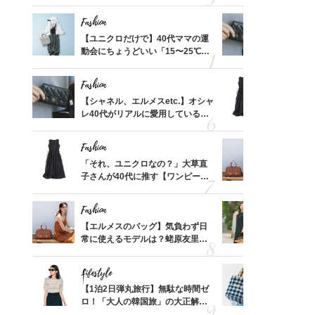
れる名
プス」5選
温別コーデ」
Fashion
Fashion
って始
【ユニクロだけで】40代ママの運
【シャネル、
えて、
動会にちょうどいい「15〜25℃気
レ40代が
ゃなっ
温別コーデ」〈UNIQLO3選〉
「ミニ財布
Fashion
Fashion
摘出手
【シャネル、エルメスetc.】オシャ
「それ、ユ
取って
レ40代がリアルに愛用している
子さんが4
そんな
「ミニ財布」＜スナップ18選＞
ス】！秀逸
い
レイ見え
Fashion
Fashion
拭き掃
「それ、ユニクロなの？」大草直
【エルメス
由は？
子さんが40代に推す【ワンピー
常に使える
〉
ス】！秀逸シルエットで体型がキ
んと探す「
レイ見え
Fashion
Fashion
【スイ
【エルメスのバッグ】気負わず日
40代が1
合間に
常に使えるモデルは？蛯原友里さ
ンを拾わな
ヨーグ
んと探す「最旬名品」4選
Lifestyle
Fashion
カ月め
【1泊2日弾丸旅行】無駄な時間ゼ
26年夏は
結婚生
ロ！「大人の韓国旅」の大正解ス
人と被らな
ケジュールは？
選