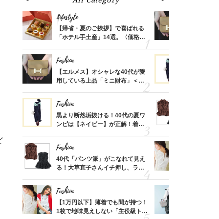
Lifestyle
Fashion
ばれる
【帰省・夏のご挨拶】で喜ばれる
【エルメス
価格
「ホテル手土産」14選。〈価格
用している
？
別〉センスが伝わる逸品は？
ナップ6選
Fashion
Fashion
時間ゼ
【エルメス】オシャレな40代が愛
黒より断然
正解ス
用している上品「ミニ財布」＜ス
ンピは【ネ
ナップ6選＞
しコーデ３
Fashion
Fashion
さんの
黒より断然垢抜ける！40代の夏ワ
40代「パ
金の話
ンピは【ネイビー】が正解！着回
る！大草直
めるん
しコーデ３
可愛い【ト
ど
で学ん
Fashion
Fashion
さん
40代「パンツ派」がこなれて見え
【1万円以
、自然
る！大草直子さんイチ押し、ラク
1枚で地味
可愛い【トップス】4選
プス」5選
Fashion
Fashion
る【お
【1万円以下】薄着でも間が持つ！
【ユニクロ
買える
1枚で地味見えしない「主役級トッ
動会にちょ