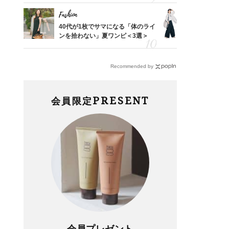
Fashion
Fashion
「53
40代が1枚でサマになる「体のライ
〈帰省にも
婚のリ
ンを拾わない」夏ワンピ＜3選＞
代「ワイド
でぶつ
【旅コーデ
Recommended by
PRESENT
会員限定
会員プレゼント