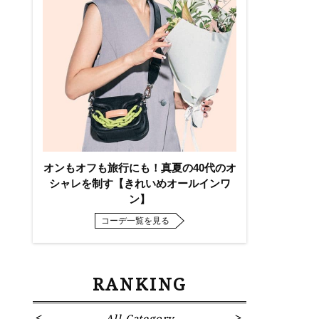
オンもオフも旅行にも！真夏の40代のオ
シャレを制す【きれいめオールインワ
ン】
コーデ一覧を見る
RANKING
All Category
Fa