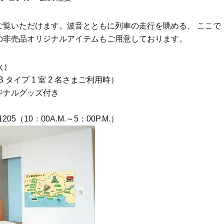
イクリーム】3選
「また買ってきて」と喜ば
品
Beauty
Lifestyle
ご覧いただけます。波音とともに列車の走行を眺める、 ここで
酷暑の夏こそ40代が使うべき【美
中山優馬さん、姉と話し合
容液・クリーム】「シワ・たるみ
めた親孝行「親の年齢も考
の非売品オリジナルアイテムもご用意しております。
ケア」はこれ一つでOK！
年に1回くらいは何かしなき
て」
Beauty
Lifestyle
（火）
黄ぐすみをオフ！40代の美白ケ
【梅宮アンナさん】乳がん
B タイプ 1 室 2 名さまご利用時）
ア、最適解は【角質洗顔】。石井
術を経て「残った方の胸も
美穂さんおすすめ名品
しまいたい」とすら思う──
ジナルグッズ付き
声もあることを知ってほし
Beauty
Lifestyle
40代は洗顔選びから！石井美穂さ
まずはここだけ！「寝室の
05（10：00A.M.～5：00P.M.）
んの「夏枯れ肌対策」全部見せ
除」が【総合運】に効く理
【ハリケア・美白etc.】
〈26年夏の開運アクション
Beauty
Lifestyle
今いちばん垢抜ける「ショートボ
マニアが厳選、ソウル最旬
ブ」SNAP。人気アラフォー読者達
ーツカフェ】4選！買い物の
がお手本！
ひと休み〈チーズケーキ、
ルトetc.〉
Beauty
Lifestyle
40代の透明感を底上げ【毛穴ケ
梅宮アンナさん、再婚から8
ア】名品3選！石井美穂さん「60本
の心境「お互い20年ぶりの
以上愛用中」のものも
活、正直簡単じゃない」