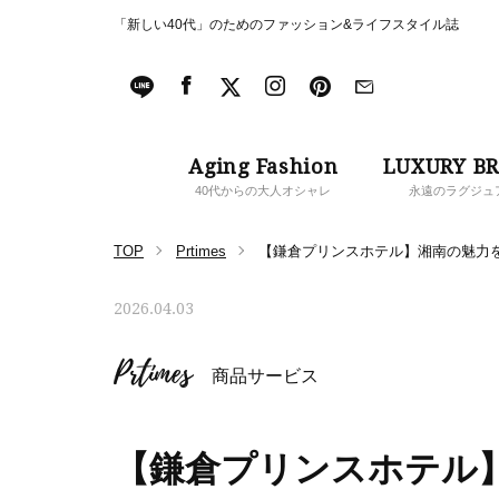
「新しい40代」のためのファッション&ライフスタイル誌
Aging Fashion
LUXURY B
40代からの大人オシャレ
永遠のラグジュ
TOP
Prtimes
【鎌倉プリンスホテル】湘南の魅力を“
2026.04.03
Prtimes
商品サービス
【鎌倉プリンスホテル】