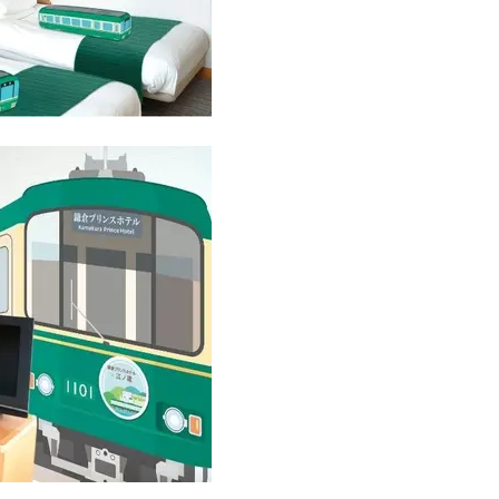
Beauty
Lifestyle
まるで美容液！【ディオール プレ
梅宮アンナさんご夫婦が語る 
ステージ】新クレンザーでうるお
歳と60歳、大人同士の電撃
い艶めくなめらかな素肌へ
アル」周囲が驚くほど本音
かることも