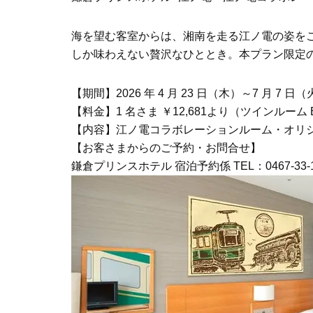
海を望む客室からは、湘南を走る江ノ電の姿を
しか味わえない贅沢なひととき。本プラン限定
【期間】2026 年 4 月 23 日（木）～7 月 7 日
【料金】1 名さま ￥12,681より（ツインルーム 
【内容】江ノ電コラボレーションルーム・オリ
【お客さまからのご予約・お問合せ】
鎌倉プリンスホテル 宿泊予約係 TEL：0467-33-12