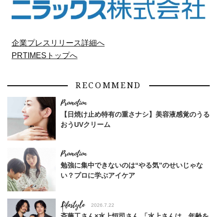
企業プレスリリース詳細へ
PRTIMESトップへ
RECOMMEND
【日焼け止め特有の重さナシ】美容液感覚のうる
おうUVクリーム
勉強に集中できないのは“やる気”のせいじゃな
い？プロに学ぶアイケア
Lifestyle
2026.7.22
斎藤工さん×水上恒司さん 「水上さんは、年齢を