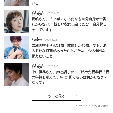
いる
Lifestyle
2026.6.23
夏帆さん、「35歳になった今も自分自身が一番
わからない。 新しい役に出会うたび、自分探し
をしています」
Fashion
2026.6.22
吉瀬美智子さん51歳「離婚した45歳。でも、あ
の必死な時期があったからこそ…」今の40代に
伝えたいこと
Lifestyle
2026.8.6
中山優馬さん、姉と話し合って始めた親孝行「親
の年齢も考えて、年に1回くらいは何かしなきゃ
なって」
Lifestyle
2026.7.29
「お若いですね」は褒め言葉？“若い＝美しい”と
錯覚させる社会の危うさ【上野千鶴子のジェンダ
Recommended by
ーレス連載22】