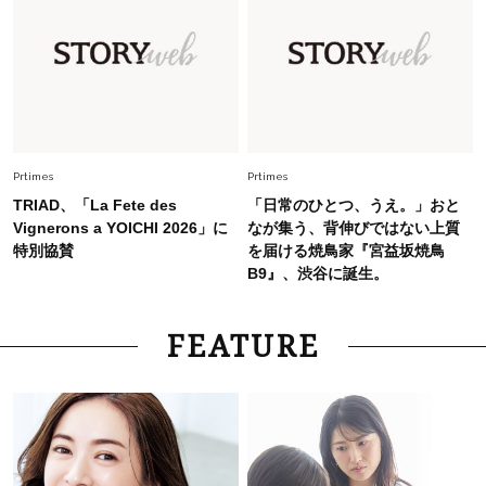
【最旬かごバッグ】6選
Fashion
2026.7.2
【40代夏コーデ】猛暑でも快適＆上品に！体型
カバーも叶う厳選アイテム〈13選〉
Prtimes
Prtimes
TRIAD、「La Fete des
「日常のひとつ、うえ。」おと
Vignerons a YOICHI 2026」に
なが集う、背伸びではない上質
特別協賛
を届ける焼鳥家『宮益坂焼鳥
B9』、渋谷に誕生。
FEATURE