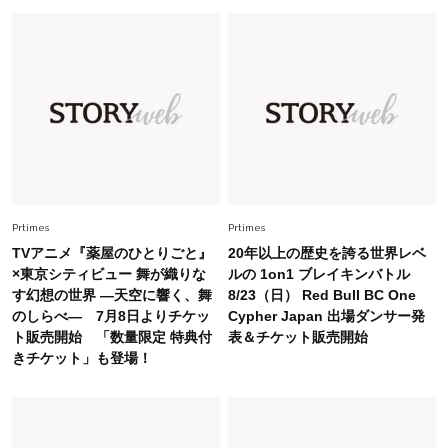
初夏はこれさえあれば！40代は【淡色ワンピ】
で即涼しげ＆上品見え〈3選〉
Fashion
2026.5.29
今、40代の「メガネ＆サングラス」のトレンド
に更新あり！“黒ぶち以外”が新定番に
Fashion
2026.8.5
オシャレ40代の【ワンピ＆オールインワン】最
Prtimes
Prtimes
旬着こなし3選。地味見え回避のコツは「バッグ
TVアニメ『薬屋のひとりごと』
20年以上の歴史を誇る世界レベ
選び」！
×東京シティビュー 舞が織りな
ルの 1on1 ブレイキンバトル
す幻想の世界 ―天空に響く、舞
8/23（日） Red Bull BC One
Fashion
2026.7.9
のしらべ― 7月8日よりチケッ
Cypher Japan 出場ダンサー発
スタイリストが本気で推す！40代がほどよく華
ト販売開始 「数量限定 特典付
表＆チケット販売開始
やぐ【甘め黒アイテム】3選
きチケット」も登場！
Fashion
2026.7.25
26年夏は「小ぶり」が大流行中！人と被らない