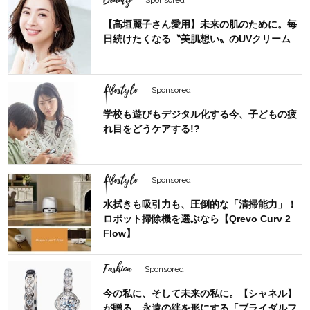
Beauty
Sponsored
【高垣麗子さん愛用】未来の肌のために。毎
日続けたくなる〝美肌想い〟のUVクリーム
Lifestyle
Sponsored
学校も遊びもデジタル化する今、子どもの疲
れ目をどうケアする!?
Lifestyle
Sponsored
水拭きも吸引力も、圧倒的な「清掃能力」！
ロボット掃除機を選ぶなら【Qrevo Curv 2
Flow】
Fashion
Sponsored
今の私に、そして未来の私に。【シャネル】
が贈る、永遠の絆を形にする「ブライダルフ