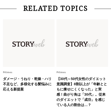
Lifestyle
2026.8.6
RELATED TOPICS
26年夏の【開運アクション】は”ひと拭き”習
慣！「金運アップ→トイレ、じゃあ底上げ運
は？」
Fashion
2026.6.12
中村ゆりさん「40代になり、やっと“仕事以外の
幸福感”に目が向いた」ライフスタイルも、服も
Fashion
2026.5.29
40代の夏通勤はこれ１着！「きちんと感」も
「オシャレ」も整うトレンドトップス〈4選〉
Prtimes
Prtimes
ダメージ・うねり・乾燥・ハリ
【30代～50代女性のダイエット
Fashion
不足など、多様化する髪悩みに
意識調査】8割以上が「年齢とと
2026.7.16
応える新提案
もに痩せにくくなった」と実
白黒でもこんなに華やぐ！40代、夏の「甘めト
感！曲がり角は「30代」。従来
ップス×パンツ」コーデ〈3選〉
のダイエットで「成功」を感じ
ている人の割合は…？
Fashion
2026.6.26