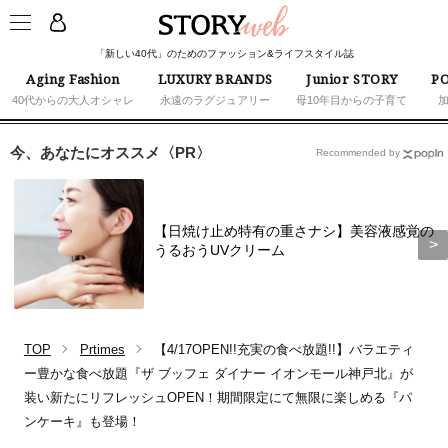
「新しい40代」のためのファッション&ライフスタイル誌
Aging Fashion
LUXURY BRANDS
Junior STORY
PO
40代からの大人オシャレ
永遠のラグジュアリー
母10年目からの子育て
今、あなたにオススメ〈PR〉
Recommended by
【日焼け止め特有の重さナシ】美容液感覚の
うるおうUVクリーム
TOP
Prtimes
【4/17OPEN!!充実の食べ放題!!】バラエティ
ー豊かな食べ放題『ザ ブッフェ ダイナー イオンモール神戸北』が
装い新たにリフレッシュOPEN！期間限定にて無限に楽しめる『パ
ンケーキ』も登場！