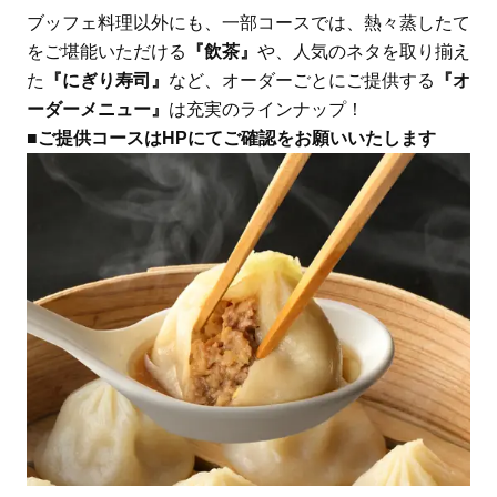
ブッフェ料理以外にも、一部コースでは、熱々蒸したて
をご堪能いただける
『飲茶』
や、人気のネタを取り揃え
た
『にぎり寿司』
など、オーダーごとにご提供する
『オ
ーダーメニュー』
は充実のラインナップ！
■ご提供コースはHPにてご確認をお願いいたします