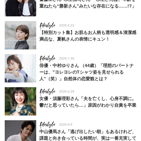
重ねたら“勝新さん”みたいな存在になる……!?」
Lifestyle
2026.6.23
【特別カット集】お肌もお人柄も透明感＆清潔感
満点な、夏帆さんの表情にキュン！
Lifestyle
2026.7.30
俳優・中村ゆりさん （44歳）「理想のパートナ
ーは、”ヨレヨレのTシャツ姿を見せられる
人”（笑）」自然体の恋愛観とは？
Lifestyle
2026.6.29
女優・須藤理彩さん「夫を亡くし、心身不調に。
鬱だと思っていたら…」原因がわかり自責を卒業
Lifestyle
2026.8.6
中山優馬さん「逃げ出したい朝」もあるけれど、
課題と向き合っている時間が、実は一番充実して