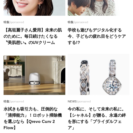
特集
Sponsored
特集
Sponsored
【高垣麗子さん愛用】未来の肌
学校も遊びもデジタル化する
のために。毎日続けたくなる
今、子どもの疲れ目をどうケア
〝美肌想い〟のUVクリーム
する!?
特集
Sponsored
NEWS
Sponsored
水拭きも吸引力も、圧倒的な
今の私に、そして未来の私に。
「清掃能力」！ロボット掃除機
【シャネル】が贈る、永遠の絆
を選ぶなら【Qrevo Curv 2
を形にする「ブライダルフェ
Flow】
ア」