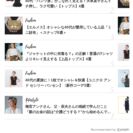
40代「パンツ派」がこなれて見える！大草直子さんイ
チ押し、ラク可愛い【トップス】4選
Fashion
【エルメス】オシャレな40代が愛用している上品「ミ
ニ財布」＜スナップ6選＞
Fashion
『ジャケットの中に何着る？』の正解！普通のTシャツ
よりキレイ見えする【上品トップス】4選
Fashion
40代の夏旅に！1枚でオシャレ＆快適【ユニクロ アン
ド セシリー バンセン】〈新作コーデ3選〉
Lifestyle
梅宮アンナさん、父・辰夫さんの相続で学んだこと
「親のお金の話は”介護どうする？”から始めるんで
す」父・辰夫さんの相続で学んだこと
Recommended by