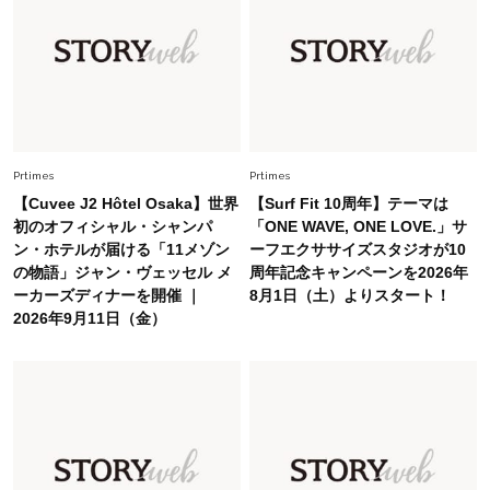
Fashion
2026.8.5
オシャレ40代の【ワンピ＆オールインワン】最
旬着こなし3選。地味見え回避のコツは「バッグ
選び」！
Fashion
2026.7.9
スタイリストが本気で推す！40代がほどよく華
やぐ【甘め黒アイテム】3選
Prtimes
Prtimes
【Cuvee J2 Hôtel Osaka】世界
【Surf Fit 10周年】テーマは
初のオフィシャル・シャンパ
「ONE WAVE, ONE LOVE.」サ
Fashion
2026.7.25
ン・ホテルが届ける「11メゾン
ーフエクササイズスタジオが10
26年夏は「小ぶり」が大流行中！人と被らない
の物語」ジャン・ヴェッセル メ
周年記念キャンペーンを2026年
【最旬かごバッグ】6選
ーカーズディナーを開催 ｜
8月1日（土）よりスタート！
2026年9月11日（金）
Fashion
2026.7.2
【40代夏コーデ】猛暑でも快適＆上品に！体型
カバーも叶う厳選アイテム〈13選〉
Fashion
2026.7.27