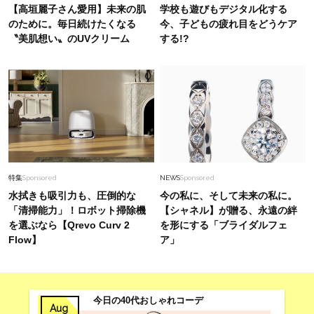
【高垣麗子さん愛用】未来の肌
学校も遊びもデジタル化する
のために。毎日続けたくなる
今、子どもの疲れ目をどうケア
〝美肌想い〟のUVクリーム
する!?
特集
Sponsored
NEWS
Sponsored
水拭きも吸引力も、圧倒的な
今の私に、そして未来の私に。
「清掃能力」！ロボット掃除機
【シャネル】が贈る、永遠の絆
を選ぶなら【Qrevo Curv 2
を形にする「ブライダルフェ
Flow】
ア」
今日の40代おしゃれコーデ
Aug