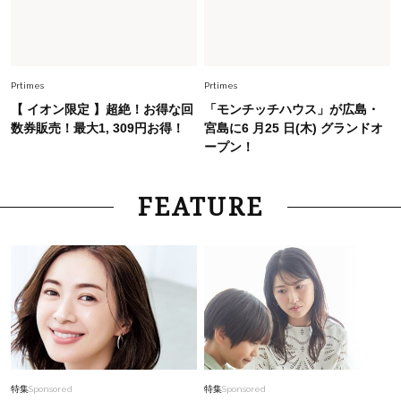
どんな顔タイプにも合う！40代にカジュアルす
ぎない【キャップ＆ハット】4選
Prtimes
Prtimes
【 イオン限定 】超絶！お得な回
「モンチッチハウス」が広島・
数券販売！最大1, 309円お得！
宮島に6 月25 日(木) グランドオ
ープン！
FEATURE
特集
Sponsored
特集
Sponsored