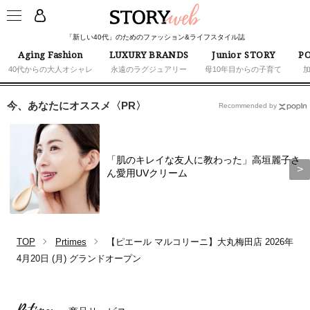
「新しい40代」のためのファッション&ライフスタイル誌
Aging Fashion
LUXURY BRANDS
Junior STORY
PO
40代からの大人オシャレ
永遠のラグジュアリー
母10年目からの子育て
今、あなたにオススメ〈PR〉
Recommended by
「肌のキレイな友人に教わった」高垣麗子さ
ん愛用UVクリーム
TOP
Prtimes
【ピエール マルコリーニ】大丸梅田店 2026年
4月20日 (月) グランドオープン