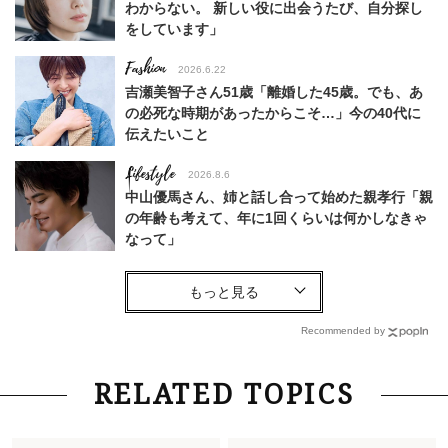
わからない。 新しい役に出会うたび、自分探し
をしています」
Fashion
2026.6.22
吉瀬美智子さん51歳「離婚した45歳。でも、あ
の必死な時期があったからこそ…」今の40代に
伝えたいこと
Lifestyle
2026.8.6
中山優馬さん、姉と話し合って始めた親孝行「親
の年齢も考えて、年に1回くらいは何かしなきゃ
なって」
Lifestyle
2026.8.6
26年夏の【開運アクション】は”ひと拭き”習
慣！「金運アップ→トイレ、じゃあ底上げ運
Recommended by
は？」
Fashion
2026.6.12
RELATED TOPICS
中村ゆりさん「40代になり、やっと“仕事以外の
幸福感”に目が向いた」ライフスタイルも、服も