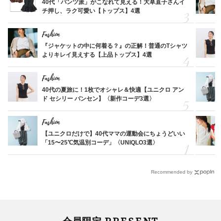
40代「パンツ派」がこなれて見える！大草直子さんイ
チ押し、ラク可愛い【トップス】4選
Fashion
『ジャケットの中に何着る？』の正解！普通のTシャツ
よりキレイ見えする【上品トップス】4選
Fashion
40代の夏旅に！1枚でオシャレ＆快適【ユニクロ アン
ド セシリー バンセン】〈新作コーデ3選〉
Fashion
【ユニクロだけで】40代ママの運動会にちょうどいい
「15〜25℃気温別コーデ」〈UNIQLO3選〉
Recommended by