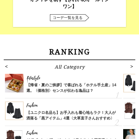
ワン】
コーデ一覧を見る
RANKING
All Category
Lifestyle
【帰省・夏のご挨拶】で喜ばれる「ホテル手土産」14
選。〈価格別〉センスが伝わる逸品は？
Fashion
【ユニクロ名品も】お手入れも着心地もラク！大人が
洒落る「黒アイテム」4選〈大草直子さんおすすめ〉
Fashion