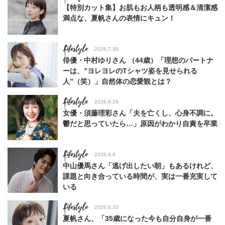
【特別カット集】お肌もお人柄も透明感＆清潔感
満点な、夏帆さんの表情にキュン！
Lifestyle
2026.7.30
俳優・中村ゆりさん （44歳）「理想のパートナ
ーは、”ヨレヨレのTシャツ姿を見せられる
人”（笑）」自然体の恋愛観とは？
Lifestyle
2026.6.29
女優・須藤理彩さん「夫を亡くし、心身不調に。
鬱だと思っていたら…」原因がわかり自責を卒業
Lifestyle
2026.8.6
中山優馬さん「逃げ出したい朝」もあるけれど、
課題と向き合っている時間が、実は一番充実して
いる
Lifestyle
2026.6.23
夏帆さん、「35歳になった今も自分自身が一番