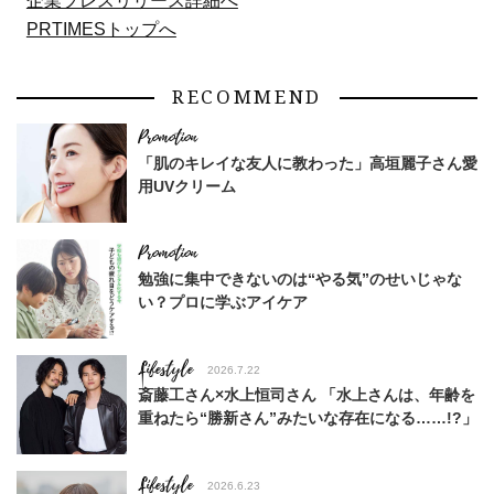
企業プレスリリース詳細へ
PRTIMESトップへ
RECOMMEND
「肌のキレイな友人に教わった」高垣麗子さん愛
用UVクリーム
勉強に集中できないのは“やる気”のせいじゃな
い？プロに学ぶアイケア
Lifestyle
2026.7.22
斎藤工さん×水上恒司さん 「水上さんは、年齢を
重ねたら“勝新さん”みたいな存在になる……!?」
Lifestyle
2026.6.23