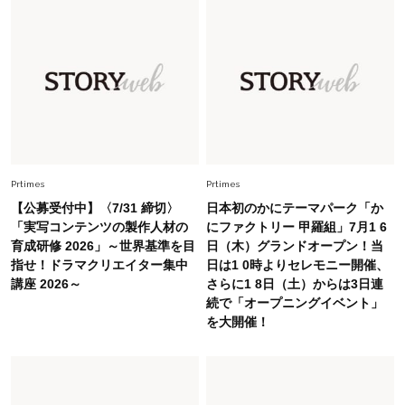
Fashion
2026.5.29
40代の夏通勤はこれ１着！「きちんと感」も
「オシャレ」も整うトレンドトップス〈4選〉
Fashion
2026.7.16
白黒でもこんなに華やぐ！40代、夏の「甘めト
ップス×パンツ」コーデ〈3選〉
Prtimes
Prtimes
【公募受付中】〈7/31 締切〉
日本初のかにテーマパーク「か
Fashion
「実写コンテンツの製作人材の
にファクトリー 甲羅組」7月1 6
2026.6.26
育成研修 2026」～世界基準を目
日（木）グランドオープン！当
初夏はこれさえあれば！40代は【淡色ワンピ】
指せ！ドラマクリエイター集中
日は1 0時よりセレモニー開催、
で即涼しげ＆上品見え〈3選〉
講座 2026～
さらに1 8日（土）からは3日連
続で「オープニングイベント」
Fashion
を大開催！
2026.5.29
今、40代の「メガネ＆サングラス」のトレンド
に更新あり！“黒ぶち以外”が新定番に