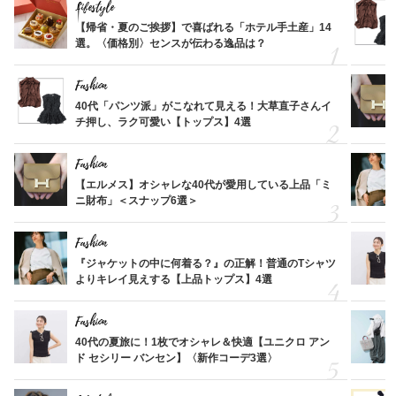
Lifestyle
【帰省・夏のご挨拶】で喜ばれる「ホテル手土産」14
選。〈価格別〉センスが伝わる逸品は？
Fashion
40代「パンツ派」がこなれて見える！大草直子さんイ
チ押し、ラク可愛い【トップス】4選
Fashion
【エルメス】オシャレな40代が愛用している上品「ミ
ニ財布」＜スナップ6選＞
Fashion
『ジャケットの中に何着る？』の正解！普通のTシャツ
よりキレイ見えする【上品トップス】4選
Fashion
40代の夏旅に！1枚でオシャレ＆快適【ユニクロ アン
ド セシリー バンセン】〈新作コーデ3選〉