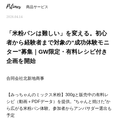
Prtimes
商品サービス
2026.04.14
「米粉パンは難しい」を変える。初心
者から経験者まで対象の“成功体験モニ
ター”募集｜GW限定・有料レシピ付き
企画を開始
合同会社北新地商事
ママとパパに贈る「ジェンダーレ
人気の40代髪型・ヘア
【みっちゃんのミックス米粉】300gと販売中の有料レ
ス学」
タログ
シピ（動画＋PDFデータ）を提供。“ちゃんと焼けた”か
ら広がる米粉パン体験。参加者からアンバサダー選出も
予定