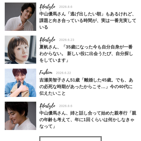
Lifestyle
2026.8.6
中山優馬さん「逃げ出したい朝」もあるけれど、
課題と向き合っている時間が、実は一番充実して
いる
Lifestyle
2026.6.23
夏帆さん、「35歳になった今も自分自身が一番
わからない。 新しい役に出会うたび、自分探し
をしています」
Fashion
2026.6.22
吉瀬美智子さん51歳「離婚した45歳。でも、あ
の必死な時期があったからこそ…」今の40代に
伝えたいこと
Lifestyle
2026.8.6
中山優馬さん、姉と話し合って始めた親孝行「親
の年齢も考えて、年に1回くらいは何かしなきゃ
なって」
Lifestyle
2026.7.29