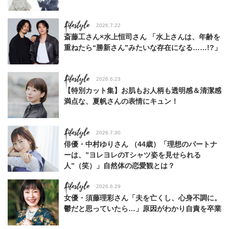
Lifestyle
2026.7.22
斎藤工さん×水上恒司さん 「水上さんは、年齢を
重ねたら“勝新さん”みたいな存在になる……!?」
Lifestyle
2026.6.23
【特別カット集】お肌もお人柄も透明感＆清潔感
満点な、夏帆さんの表情にキュン！
Lifestyle
2026.7.30
俳優・中村ゆりさん （44歳）「理想のパートナ
ーは、”ヨレヨレのTシャツ姿を見せられる
人”（笑）」自然体の恋愛観とは？
Lifestyle
2026.6.29
女優・須藤理彩さん「夫を亡くし、心身不調に。
鬱だと思っていたら…」原因がわかり自責を卒業