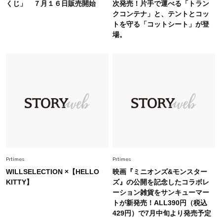
くじ」 ７月１６日販売開始
次発売！片手で運べる「トラン
ップス×パンツ」コーデ〈3選〉
クコンテナ」と、テントとコッ
トを守る「コットシート」が登
Fashion
場。
2026.6.26
初夏はこれさえあれば！40代は【淡色ワンピ】
で即涼しげ＆上品見え〈3選〉
Fashion
2026.5.29
今、40代の「メガネ＆サングラス」のトレンド
に更新あり！“黒ぶち以外”が新定番に
Fashion
2026.8.5
オシャレ40代の【ワンピ＆オールインワン】最
旬着こなし3選。地味見え回避のコツは「バッグ
Prtimes
Prtimes
選び」！
WILLSELECTION ×【HELLO
映画『ミニオンズ&モンスター
KITTY】
ズ』の公開を記念したコラボレ
Fashion
2026.7.9
ーション雑貨をサンキューマー
スタイリストが本気で推す！40代がほどよく華
トが新発売！ALL390円（税込
やぐ【甘め黒アイテム】3選
429円）で7月中旬より発売予定