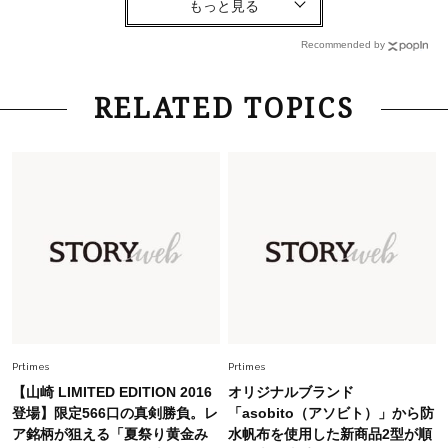
「お若いですね」は褒め言葉？“若い＝美しい”と
錯覚させる社会の危うさ【上野千鶴子のジェンダ
Recommended by
ーレス連載22】
Lifestyle
2026.8.6
RELATED TOPICS
26年夏の【開運アクション】は”ひと拭き”習
慣！「金運アップ→トイレ、じゃあ底上げ運
は？」
Fashion
2026.6.12
中村ゆりさん「40代になり、やっと“仕事以外の
幸福感”に目が向いた」ライフスタイルも、服も
Fashion
2026.5.29
40代の夏通勤はこれ１着！「きちんと感」も
「オシャレ」も整うトレンドトップス〈4選〉
Prtimes
Prtimes
【山崎 LIMITED EDITION 2016
オリジナルブランド
Fashion
登場】限定566口の真剣勝負。レ
「asobito（アソビト）」から防
2026.7.16
ア銘柄が狙える「夏祭り黄金み
水帆布を使用した新商品2型が順
白黒でもこんなに華やぐ！40代、夏の「甘めト