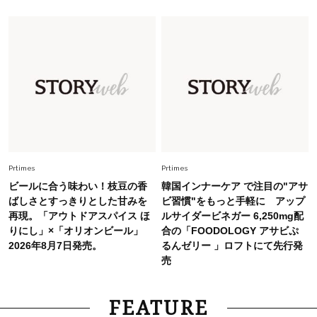
Fashion
2026.7.25
26年夏は「小ぶり」が大流行中！人と被らない
【最旬かごバッグ】6選
Fashion
2026.7.2
【40代夏コーデ】猛暑でも快適＆上品に！体型
カバーも叶う厳選アイテム〈13選〉
Prtimes
Prtimes
ビールに合う味わい！枝豆の香
韓国インナーケア で注目の"アサ
ばしさとすっきりとした甘みを
ビ習慣"をもっと手軽に アップ
再現。「アウトドアスパイス ほ
ルサイダービネガー 6,250mg配
りにし」×「オリオンビール」
合の「FOODOLOGY アサビぷ
2026年8月7日発売。
るんゼリー 」ロフトにて先行発
売
FEATURE