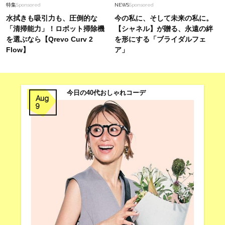
特集
Sponsored
NEWS
Sponsored
水拭きも吸引力も、圧倒的な
今の私に、そして未来の私に。
「清掃能力」！ロボット掃除機
【シャネル】が贈る、永遠の絆
を選ぶなら【Qrevo Curv 2
を形にする「ブライダルフェ
Flow】
ア」
今日の40代おしゃれコーデ
Aug
9