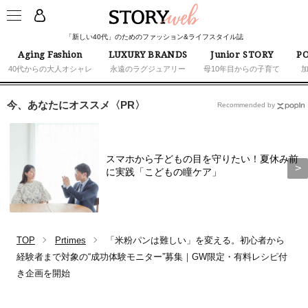
「新しい40代」のためのファッション&ライフスタイル誌
Aging Fashion
LUXURY BRANDS
Junior STORY
PO
40代からの大人オシャレ
永遠のラグジュアリー
母10年目からの子育て
今、あなたにオススメ〈PR〉
Recommended by
スマホから子どもの目を守りたい！夏休み前
に実践「こどもの瞳ケア」
TOP
Prtimes
「米粉パンは難しい」を変える。初心者から
経験者まで対象の“成功体験モニター”募集｜GW限定・有料レシピ付
き企画を開始