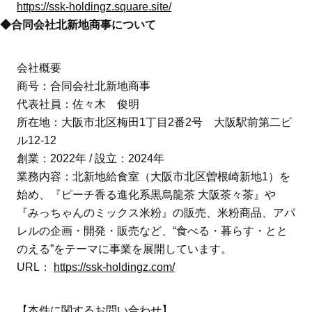
https://ssk-holdingz.square.site/
◆合同会社北新地商事について
会社概要
商号：合同会社北新地商事
代表社員：佐々木 俊明
所在地：大阪市北区梅田1丁目2番2号 大阪駅前第二ビ
ル12-12
創業：2022年 / 設立：2024年
業務内容：北新地給食室（大阪市北区曽根崎新地1）を
始め、『ピーチ香る進化系黒烏龍茶 大阪茶々茶』や
『みっちゃんのミックス米粉』の販売、米粉商品、アパ
レルの企画・開発・販売など、“食べる・暮らす・とと
のえる”をテーマに事業を展開しています。
URL：
https://ssk-holdingz.com/
【本件に関するお問い合わせ】