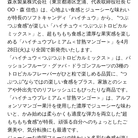
森永製菓株式会社（東京都港区芝浦、代表取締役社長 C
OO・森 信也）は、心地よい食感とジューシーな味わい
が特長のソフトキャンディ「ハイチュウ」から、 “つぶ
つぶ食感”が楽しい「ハイチュウ＜つぶつぶトロピカル
ミックス＞」と、超もちもち食感と濃厚な果実感を楽し
める「ハイチュウプレミアム＜甘熟マンゴー＞」を4月
28日(火)より全国で新発売いたします。
「ハイチュウ＜つぶつぶトロピカルミックス＞」は、パ
ッションフルーツ・グァバ・ドラゴンフルーツの3種の
トロピカルフレーバーがひと粒で楽しめる品質に、“つ
ぶつぶ”ならではの楽しい食感をプラス。家族とのシェ
アや外出先でのリフレッシュにもぴったりな商品です。
「ハイチュウプレミアム＜甘熟マンゴー＞」は、アルフ
ォンソマンゴー果汁を使用した濃厚でジューシーな味わ
いと、かみ始めは柔らかくも適度な弾力を両立した“超
もちもち食感”が特長。頑張る自分へのちょっとしたご
褒美や、気分転換にも最適です。
ジューシーな南国フルーツの味わいと多彩な食感が楽し