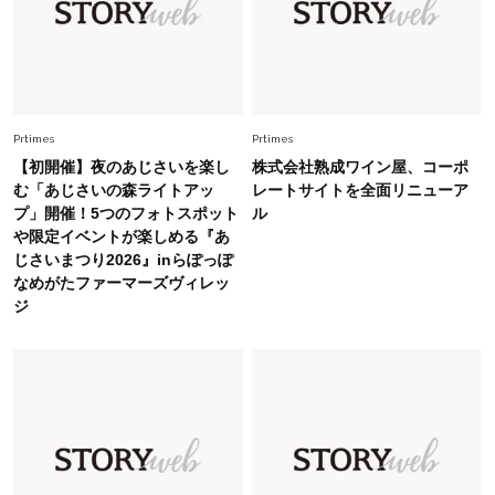
ップス×パンツ」コーデ〈3選〉
Fashion
2026.5.29
40代の夏通勤はこれ１着！「きちんと感」も
「オシャレ」も整うトレンドトップス〈4選〉
Prtimes
Prtimes
【初開催】夜のあじさいを楽し
株式会社熟成ワイン屋、コーポ
Fashion
む「あじさいの森ライトアッ
レートサイトを全面リニューア
2026.6.26
プ」開催！5つのフォトスポット
ル
初夏はこれさえあれば！40代は【淡色ワンピ】
や限定イベントが楽しめる『あ
で即涼しげ＆上品見え〈3選〉
じさいまつり2026』inらぽっぽ
なめがたファーマーズヴィレッ
Fashion
ジ
2026.5.29
今、40代の「メガネ＆サングラス」のトレンド
に更新あり！“黒ぶち以外”が新定番に
Fashion
2026.8.5
オシャレ40代の【ワンピ＆オールインワン】最
旬着こなし3選。地味見え回避のコツは「バッグ
選び」！