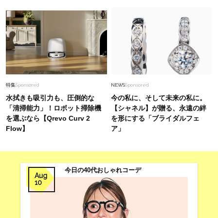
特集
Sponsored
NEWS
Sponsored
水拭きも吸引力も、圧倒的な
今の私に、そして未来の私に。
「清掃能力」！ロボット掃除機
【シャネル】が贈る、永遠の絆
を選ぶなら【Qrevo Curv 2
を形にする「ブライダルフェ
Flow】
ア」
今日の40代おしゃれコーデ
Aug
10