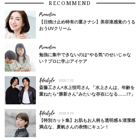
RECOMMEND
【日焼け止め特有の重さナシ】美容液感覚のうる
おうUVクリーム
勉強に集中できないのは“やる気”のせいじゃな
い？プロに学ぶアイケア
Lifestyle
2026.7.22
斎藤工さん×水上恒司さん 「水上さんは、年齢を
重ねたら“勝新さん”みたいな存在になる……!?」
Lifestyle
2026.6.23
【特別カット集】お肌もお人柄も透明感＆清潔感
満点な、夏帆さんの表情にキュン！