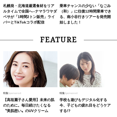
札幌発・北海道厳選食材をリア
乗車チャンスの少ない「なごみ
ルタイムで全国へ--ナマラワヤダ
（和）」に往復12時間乗車でき
ベサが「1時間2トン販売」ライ
る、南小谷行きツアーを発売開
バーとTikTokコラボ配信
始しました！
FEATURE
特集
Sponsored
特集
Sponsored
【高垣麗子さん愛用】未来の肌
学校も遊びもデジタル化する
のために。毎日続けたくなる
今、子どもの疲れ目をどうケア
〝美肌想い〟のUVクリーム
する!?