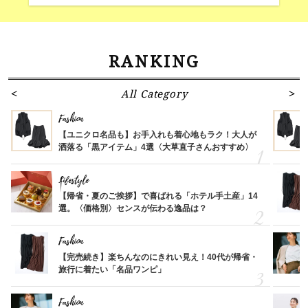
RANKING
All Category
Fashion
【ユニクロ名品も】お手入れも着心地もラク！大人が
洒落る「黒アイテム」4選〈大草直子さんおすすめ〉
Lifestyle
【帰省・夏のご挨拶】で喜ばれる「ホテル手土産」14
選。〈価格別〉センスが伝わる逸品は？
Fashion
【完売続き】楽ちんなのにきれい見え！40代が帰省・
旅行に着たい「名品ワンピ」
Fashion