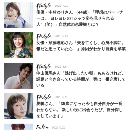
Lifestyle
2026.7.30
俳優・中村ゆりさん （44歳）「理想のパートナ
ーは、”ヨレヨレのTシャツ姿を見せられる
人”（笑）」自然体の恋愛観とは？
Lifestyle
2026.6.29
女優・須藤理彩さん「夫を亡くし、心身不調に。
鬱だと思っていたら…」原因がわかり自責を卒業
Lifestyle
2026.8.6
中山優馬さん「逃げ出したい朝」もあるけれど、
課題と向き合っている時間が、実は一番充実して
いる
Lifestyle
2026.6.23
夏帆さん、「35歳になった今も自分自身が一番
わからない。 新しい役に出会うたび、自分探し
をしています」
Fashion
2026.6.22