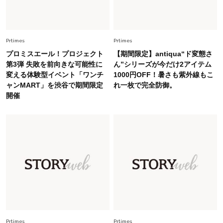
Fashion
2026.7.9
スタイリストが本気で推す！40代がほどよく華
やぐ【甘め黒アイテム】3選
Prtimes
Prtimes
プロミスエール！プロジェクト
【期間限定】antiqua“ド変態さ
第3弾 失敗を前向きな可能性に
ん”シリーズが今だけ2アイテム
Fashion
2026.7.25
変える体験型イベント「ワンチ
1000円OFF！暑さも紫外線もこ
26年夏は「小ぶり」が大流行中！人と被らない
ャンMART」を渋谷で期間限定
れ一枚で完全防御。
【最旬かごバッグ】6選
開催
Fashion
2026.7.2
【40代夏コーデ】猛暑でも快適＆上品に！体型
カバーも叶う厳選アイテム〈13選〉
Fashion
2026.7.27
どんな顔タイプにも合う！40代にカジュアルす
ぎない【キャップ＆ハット】4選
Prtimes
Prtimes