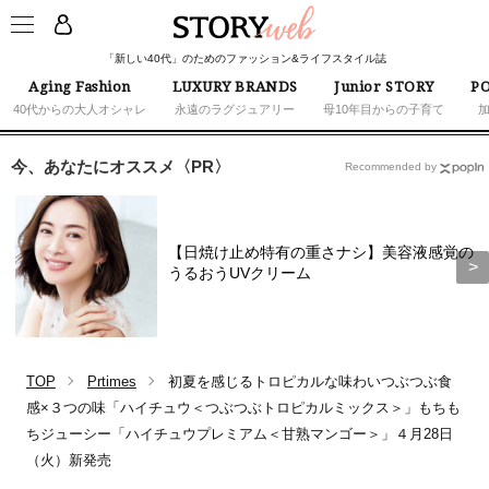
「新しい40代」のためのファッション&ライフスタイル誌
Aging Fashion
LUXURY BRANDS
Junior STORY
PO
40代からの大人オシャレ
永遠のラグジュアリー
母10年目からの子育て
今、あなたにオススメ〈PR〉
Recommended by
【日焼け止め特有の重さナシ】美容液感覚の
うるおうUVクリーム
TOP
Prtimes
初夏を感じるトロピカルな味わいつぶつぶ食
感×３つの味「ハイチュウ＜つぶつぶトロピカルミックス＞」もちも
ちジューシー「ハイチュウプレミアム＜甘熟マンゴー＞」４月28日
（火）新発売