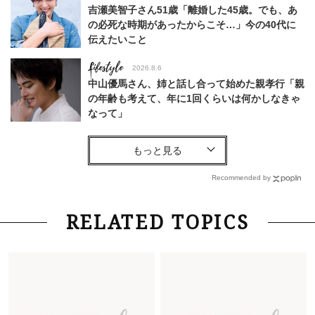
吉瀬美智子さん51歳「離婚した45歳。でも、あ
の必死な時期があったからこそ…」今の40代に
伝えたいこと
Lifestyle
2026.8.6
中山優馬さん、姉と話し合って始めた親孝行「親
の年齢も考えて、年に1回くらいは何かしなきゃ
なって」
Lifestyle
2026.8.6
26年夏の【開運アクション】は”ひと拭き”習
慣！「金運アップ→トイレ、じゃあ底上げ運
Recommended by
は？」
Fashion
2026.6.12
RELATED TOPICS
中村ゆりさん「40代になり、やっと“仕事以外の
幸福感”に目が向いた」ライフスタイルも、服も
Fashion
2026.7.16
白黒でもこんなに華やぐ！40代、夏の「甘めト