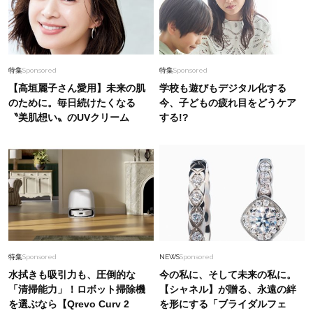
特集
Sponsored
特集
Sponsored
【高垣麗子さん愛用】未来の肌
学校も遊びもデジタル化する
のために。毎日続けたくなる
今、子どもの疲れ目をどうケア
〝美肌想い〟のUVクリーム
する!?
特集
Sponsored
NEWS
Sponsored
水拭きも吸引力も、圧倒的な
今の私に、そして未来の私に。
「清掃能力」！ロボット掃除機
【シャネル】が贈る、永遠の絆
を選ぶなら【Qrevo Curv 2
を形にする「ブライダルフェ