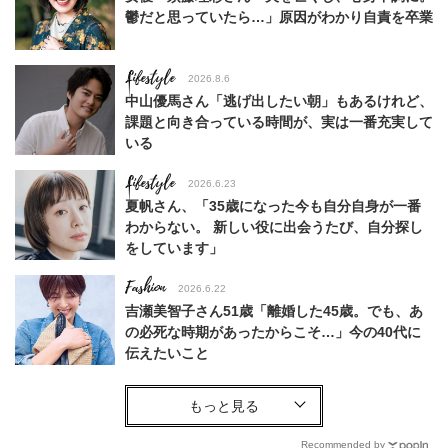
鬱だと思っていたら…」原因がわかり自責を卒業
Lifestyle
2026.8.6
中山優馬さん「逃げ出したい朝」もあるけれど、
課題と向き合っている時間が、実は一番充実して
いる
Lifestyle
2026.6.23
夏帆さん、「35歳になった今も自分自身が一番
わからない。 新しい役に出会うたび、自分探し
をしています」
Fashion
2026.6.22
吉瀬美智子さん51歳「離婚した45歳。でも、あ
の必死な時期があったからこそ…」今の40代に
伝えたいこと
Fashion
2026.8.6
【40代コンサバ派】白Tシャツは「パール×ゴー
ルドアクセ」を合わせるのが正解！〈大野真理子
Recommended by