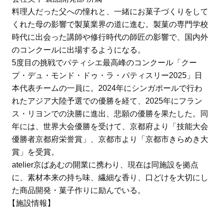
料理人だった父への憧れと、一緒にお菓子づくりをして
くれた母の影響で製菓業界の道に進む。製菓の専門学校
時代に出会った講師や修行時代の師匠の影響で、国内外
のコンクールに出場するようになる。
5度目の挑戦でパティシエ最高峰のコンクール「クー
プ・デュ・モンド・ドゥ・ラ・パティスリー2025」日
本代表チームの一員に。2024年にシンガポールで行わ
れたアジア大陸予選での優勝を経て、2025年にフラン
ス・リヨンでの決勝に進出、悲願の優勝を果たした。同
年には、世界大会優勝を受けて、京都府より「技能大会
優勝者京都府栄誉賞」、京都市より「京都市きらめき大
賞」を受賞。
atelier京ばあむの開業に携わり、現在は同施設を拠点
に、素材本来の持ち味、繊細な香り、口どけを大切にし
た商品開発・菓子作りに励んでいる。
【施設情報】