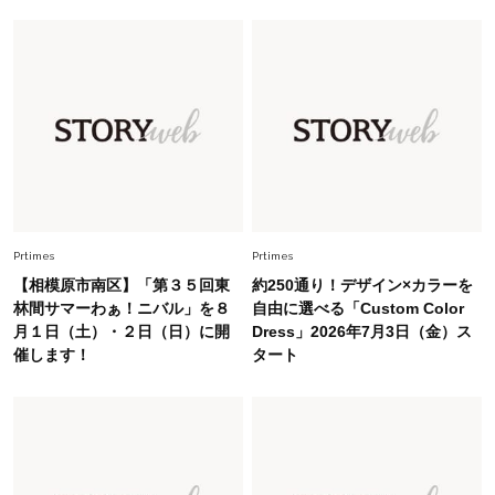
Fashion
2026.7.16
白黒でもこんなに華やぐ！40代、夏の「甘めト
ップス×パンツ」コーデ〈3選〉
Fashion
2026.5.29
40代の夏通勤はこれ１着！「きちんと感」も
「オシャレ」も整うトレンドトップス〈4選〉
Fashion
Prtimes
Prtimes
2026.8.5
オシャレ40代の【ワンピ＆オールインワン】最
【相模原市南区】「第３５回東
約250通り！デザイン×カラーを
旬着こなし3選。地味見え回避のコツは「バッグ
林間サマーわぁ！ニバル」を８
自由に選べる「Custom Color
選び」！
月１日（土）・２日（日）に開
Dress」2026年7月3日（金）ス
催します！
タート
Fashion
2026.7.31
【40代のTシャツコーデ】超ビッグサイズ×きれ
いめハーフパンツでモードに昇華
Fashion
2026.7.9