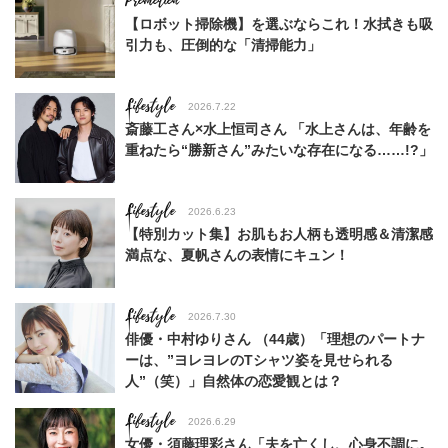
【ロボット掃除機】を選ぶならこれ！水拭きも吸
引力も、圧倒的な「清掃能力」
Lifestyle
2026.7.22
斎藤工さん×水上恒司さん 「水上さんは、年齢を
重ねたら“勝新さん”みたいな存在になる……!?」
Lifestyle
2026.6.23
【特別カット集】お肌もお人柄も透明感＆清潔感
満点な、夏帆さんの表情にキュン！
Lifestyle
2026.7.30
俳優・中村ゆりさん （44歳）「理想のパートナ
ーは、”ヨレヨレのTシャツ姿を見せられる
人”（笑）」自然体の恋愛観とは？
Lifestyle
2026.6.29
女優・須藤理彩さん「夫を亡くし、心身不調に。