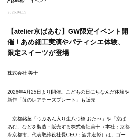
Prtimes
イベント
2026.04.15
【atelier京ばあむ】GW限定イベント開
催！あめ細工実演やパティシエ体験、
限定スイーツが登場
株式会社 美十
2026年4月25日より開催。こどもの日にちなんだ体験や
新作「苺のレアチーズプレート」も販売
ママとパパに贈る「ジェンダーレ
人気の40代髪型・ヘア
ス学」
タログ
京都銘菓「つぶあん入り生八つ橋 おたべ」や「京ば
あむ」などを製造・販売する株式会社美十（本社：京都
府京都市、代表取締役社長CEO：酒井宏彰）は、ゴー