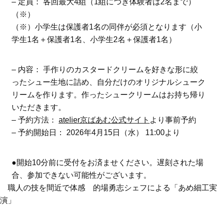
– 定員： 各回最大4組（1組につき体験者は2名まで）
（※）
（※）小学生は保護者1名の同伴が必須となります（小
学生1名＋保護者1名、小学生2名＋保護者1名）
– 内容： 手作りのカスタードクリームを好きな形に絞
ったシュー生地に詰め、自分だけのオリジナルシューク
リームを作ります。作ったシュークリームはお持ち帰り
いただきます。
– 予約方法：
atelier京ばあむ公式サイト
より事前予約
– 予約開始日： 2026年4月15日（水） 11:00より
●開始10分前に受付をお済ませください。遅刻された場
合、参加できない可能性がございます。
職人の技を間近で体感 的場勇志シェフによる「あめ細工実
演」