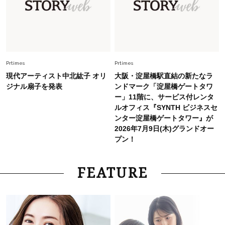
スタイリストが本気で推す！40代がほどよく華
やぐ【甘め黒アイテム】3選
Fashion
2026.7.25
26年夏は「小ぶり」が大流行中！人と被らない
Prtimes
Prtimes
【最旬かごバッグ】6選
現代アーティスト中北紘子 オリ
大阪・淀屋橋駅直結の新たなラ
ジナル扇子を発表
ンドマーク「淀屋橋ゲートタワ
ー」11階に、サービス付レンタ
ルオフィス『SYNTH ビジネスセ
ンター淀屋橋ゲートタワー』が
2026年7月9日(木)グランドオー
プン！
FEATURE