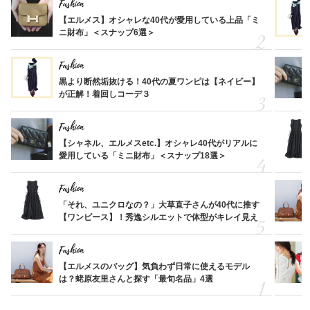
Fashion
【エルメス】オシャレな40代が愛用している上品「ミ
ニ財布」＜スナップ6選＞
Fashion
黒より断然垢抜ける！40代の夏ワンピは【ネイビー】
が正解！着回しコーデ３
Fashion
【シャネル、エルメスetc.】オシャレ40代がリアルに
愛用している「ミニ財布」＜スナップ18選＞
Fashion
「それ、ユニクロなの？」大草直子さんが40代に推す
【ワンピース】！秀逸シルエットで体型がキレイ見え
Fashion
【エルメスのバッグ】気負わず日常に使えるモデル
は？蛯原友里さんと探す「最旬名品」4選