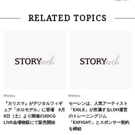
さん×佐藤佳菜子さん〉
Lifestyle
2026.7.29
RELATED TOPICS
「お若いですね」は褒め言葉？“若い＝美しい”と
錯覚させる社会の危うさ【上野千鶴子のジェンダ
ーレス連載22】
Lifestyle
2026.7.29
「人間、役に立たなきゃ生きてちゃいかんか？」
上野千鶴子先生が問い直す“理想の老後”の呪縛
【ジェンダー連載23】
Lifestyle
2026.8.6
26年夏の【開運アクション】は”ひと拭き”習
慣！「金運アップ→トイレ、じゃあ底上げ運
Prtimes
Prtimes
は？」
『カリスマ』がデジタルフィギ
セーレンは、人気アーティスト
Fashion
ュア「ホロモデル」に登場 8月
「EXILE」が所属するLDH運営
2026.6.12
8日（土）より開催の3DCG
のトレーニングジム
中村ゆりさん「40代になり、やっと“仕事以外の
LIVE会場物販にて販売開始
「EXFIGHT」とスポンサー契約
幸福感”に目が向いた」ライフスタイルも、服も
を締結