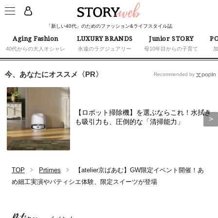
「新しい40代」のためのファッション&ライフスタイル誌
Aging Fashion
LUXURY BRANDS
Junior STORY
PO
40代からの大人オシャレ
永遠のラグジュアリー
母10年目からの子育て
今、あなたにオススメ〈PR〉
Recommended by
【ロボット掃除機】を選ぶならこれ！水拭き
も吸引力も、圧倒的な「清掃能力」
TOP
Prtimes
【atelier京ばあむ】GW限定イベント開催！あ
め細工実演やパティシエ体験、限定スイーツが登場