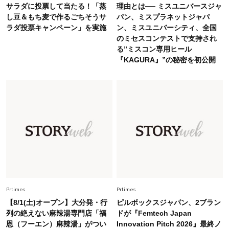
Fashion
サラダに投票して当たる！「蒸
理由とは── ミスユニバースジャ
2026.7.16
し豆＆もち麦で作るごちそうサ
パン、ミスプラネットジャパ
白黒でもこんなに華やぐ！40代、夏の「甘めト
ラダ投票キャンペーン」を実施
ン、ミスユニバーシティ、全国
ップス×パンツ」コーデ〈3選〉
のミセスコンテストで支持され
る”ミスコン専用ヒール
Fashion
『KAGURA』”の秘密を初公開
2026.5.29
40代の夏通勤はこれ１着！「きちんと感」も
「オシャレ」も整うトレンドトップス〈4選〉
Fashion
2026.6.26
初夏はこれさえあれば！40代は【淡色ワンピ】
で即涼しげ＆上品見え〈3選〉
Fashion
2026.5.29
今、40代の「メガネ＆サングラス」のトレンド
に更新あり！“黒ぶち以外”が新定番に
Prtimes
Prtimes
【8/1(土)オープン】大分発・行
ピルボックスジャパン、2ブラン
列の絶えない麻辣湯専門店「福
ドが『Femtech Japan
Fashion
2026.8.5
恩（フーエン）麻辣湯」がつい
Innovation Pitch 2026』最終ノ