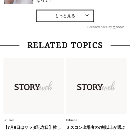
なって」
Lifestyle
2026.7.29
「お若いですね」は褒め言葉？“若い＝美しい”と
錯覚させる社会の危うさ【上野千鶴子のジェンダ
Recommended by
ーレス連載22】
Lifestyle
2026.8.6
RELATED TOPICS
26年夏の【開運アクション】は”ひと拭き”習
慣！「金運アップ→トイレ、じゃあ底上げ運
は？」
Lifestyle
2026.5.22
梅宮アンナさん 電撃婚から1年、家族の価値観
を育み中「理想の暮らしよりも今の心地よさを選
んだ」
Fashion
2026.6.12
中村ゆりさん「40代になり、やっと“仕事以外の
幸福感”に目が向いた」ライフスタイルも、服も
Prtimes
Prtimes
【7月6日はサラダ記念日】推し
ミスコン出場者の7割以上が選ぶ