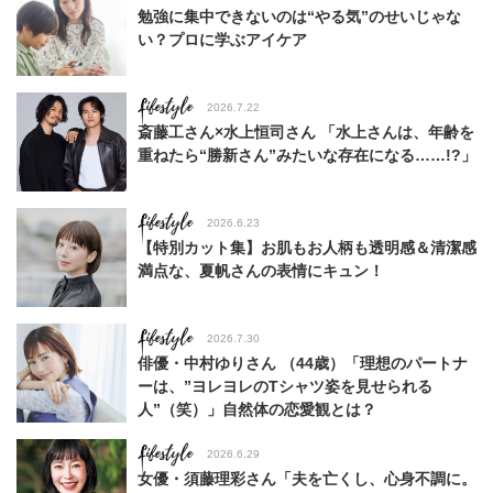
勉強に集中できないのは“やる気”のせいじゃな
い？プロに学ぶアイケア
Lifestyle
2026.7.22
斎藤工さん×水上恒司さん 「水上さんは、年齢を
重ねたら“勝新さん”みたいな存在になる……!?」
Lifestyle
2026.6.23
【特別カット集】お肌もお人柄も透明感＆清潔感
満点な、夏帆さんの表情にキュン！
Lifestyle
2026.7.30
俳優・中村ゆりさん （44歳）「理想のパートナ
ーは、”ヨレヨレのTシャツ姿を見せられる
人”（笑）」自然体の恋愛観とは？
Lifestyle
2026.6.29
女優・須藤理彩さん「夫を亡くし、心身不調に。