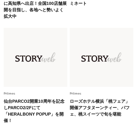
オシャレ40代の【ワンピ＆オールインワン】最
に高知県へ出店！全国100店舗展
ミネート
旬着こなし3選。地味見え回避のコツは「バッグ
開を目指し、各地へと勢いよく
選び」！
拡大中
Fashion
2026.7.9
スタイリストが本気で推す！40代がほどよく華
やぐ【甘め黒アイテム】3選
Fashion
2026.7.25
26年夏は「小ぶり」が大流行中！人と被らない
【最旬かごバッグ】6選
Prtimes
Prtimes
仙台PARCO2開業10周年を記念
ローズホテル横浜「桃フェア」
しPARCO2/2Fにて
開催アフタヌーンティー、パフ
「HERALBONY POPUP」を開
ェ、桃スイーツで旬を堪能
催！