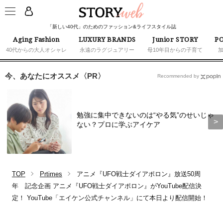
「新しい40代」のためのファッション&ライフスタイル誌
Aging Fashion
LUXURY BRANDS
Junior STORY
PO
40代からの大人オシャレ
永遠のラグジュアリー
母10年目からの子育て
今、あなたにオススメ〈PR〉
Recommended by
勉強に集中できないのは“やる気”のせいじゃ
ない？プロに学ぶアイケア
TOP
Prtimes
アニメ『UFO戦士ダイアポロン』放送50周
年 記念企画 アニメ『UFO戦士ダイアポロン』がYouTube配信決
定！ YouTube「エイケン公式チャンネル」にて本日より配信開始！