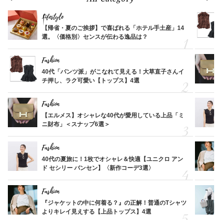
Lifestyle
【帰省・夏のご挨拶】で喜ばれる「ホテル手土産」14
選。〈価格別〉センスが伝わる逸品は？
Fashion
40代「パンツ派」がこなれて見える！大草直子さんイ
チ押し、ラク可愛い【トップス】4選
Fashion
【エルメス】オシャレな40代が愛用している上品「ミ
ニ財布」＜スナップ6選＞
Fashion
40代の夏旅に！1枚でオシャレ＆快適【ユニクロ アン
ド セシリー バンセン】〈新作コーデ3選〉
Fashion
『ジャケットの中に何着る？』の正解！普通のTシャツ
よりキレイ見えする【上品トップス】4選