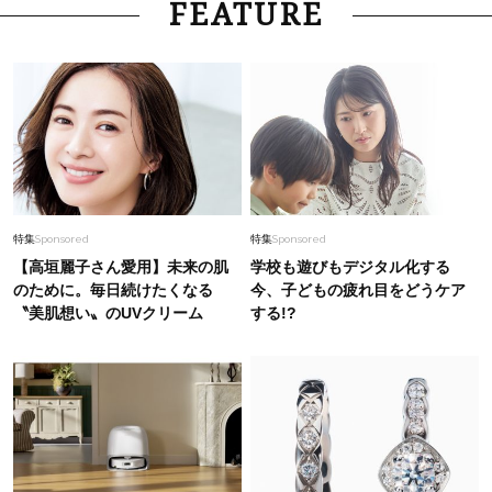
FEATURE
特集
Sponsored
特集
Sponsored
【高垣麗子さん愛用】未来の肌
学校も遊びもデジタル化する
のために。毎日続けたくなる
今、子どもの疲れ目をどうケア
〝美肌想い〟のUVクリーム
する!?