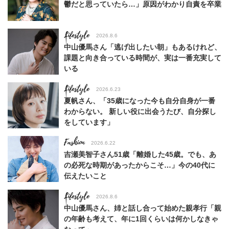
鬱だと思っていたら…」原因がわかり自責を卒業
Lifestyle
2026.8.6
中山優馬さん「逃げ出したい朝」もあるけれど、
課題と向き合っている時間が、実は一番充実して
いる
Lifestyle
2026.6.23
夏帆さん、「35歳になった今も自分自身が一番
わからない。 新しい役に出会うたび、自分探し
をしています」
Fashion
2026.6.22
吉瀬美智子さん51歳「離婚した45歳。でも、あ
の必死な時期があったからこそ…」今の40代に
伝えたいこと
Lifestyle
2026.8.6
中山優馬さん、姉と話し合って始めた親孝行「親
の年齢も考えて、年に1回くらいは何かしなきゃ