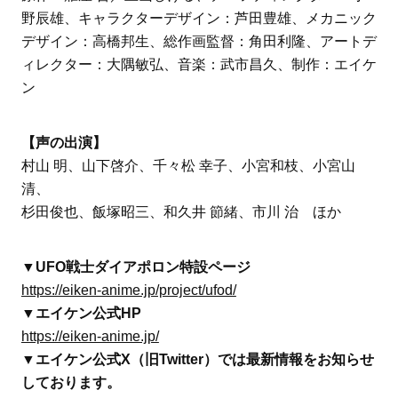
野辰雄、キャラクターデザイン：芦田豊雄、メカニック
デザイン：高橋邦生、総作画監督：角田利隆、アートデ
ィレクター：大隅敏弘、音楽：武市昌久、制作：エイケ
ン
【声の出演】
村山 明、山下啓介、千々松 幸子、小宮和枝、小宮山
清、
杉田俊也、飯塚昭三、和久井 節緒、市川 治 ほか
▼UFO戦士ダイアポロン特設ページ
https://eiken-anime.jp/project/ufod/
▼エイケン公式HP
https://eiken-anime.jp/
▼エイケン公式X（旧Twitter）では最新情報をお知らせ
しております。