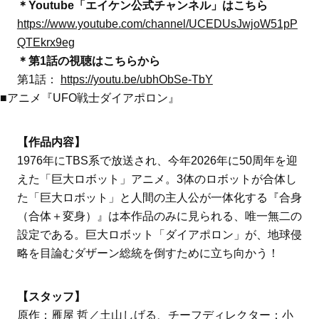
＊Youtube「エイケン公式チャンネル」はこちら
https://www.youtube.com/channel/UCEDUsJwjoW51pP
QTEkrx9eg
＊第1話の視聴はこちらから
第1話：
https://youtu.be/ubhObSe-TbY
■アニメ『UFO戦士ダイアポロン』
【作品内容】
1976年にTBS系で放送され、今年2026年に50周年を迎
えた「巨大ロボット」アニメ。3体のロボットが合体し
た「巨大ロボット」と人間の主人公が一体化する『合身
（合体＋変身）』は本作品のみに見られる、唯一無二の
設定である。巨大ロボット「ダイアポロン」が、地球侵
略を目論むダザーン総統を倒すために立ち向かう！
【スタッフ】
原作：雁屋 哲／土山しげる、チーフディレクター：小