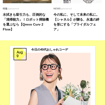
特集
Sponsored
NEWS
Sponsored
水拭きも吸引力も、圧倒的な
今の私に、そして未来の私に。
「清掃能力」！ロボット掃除機
【シャネル】が贈る、永遠の絆
を選ぶなら【Qrevo Curv 2
を形にする「ブライダルフェ
Flow】
ア」
今日の40代おしゃれコーデ
Aug
9