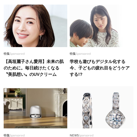
特集
Sponsored
特集
Sponsored
【高垣麗子さん愛用】未来の肌
学校も遊びもデジタル化する
のために。毎日続けたくなる
今、子どもの疲れ目をどうケア
〝美肌想い〟のUVクリーム
する!?
特集
Sponsored
NEWS
Sponsored