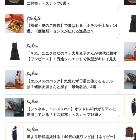
ニ財布」＜スナップ6選＞
Lifestyle
【帰省・夏のご挨拶】で喜ばれる「ホテル手土産」14
選。〈価格別〉センスが伝わる逸品は？
Fashion
「それ、ユニクロなの？」大草直子さんが40代に推す
【ワンピース】！秀逸シルエットで体型がキレイ見え
Fashion
【エルメスのバッグ】気負わず日常に使えるモデル
は？蛯原友里さんと探す「最旬名品」4選
Fashion
【シャネル、エルメスetc.】オシャレ40代がリアルに
愛用している「ミニ財布」＜スナップ18選＞
Fashion
黒より断然垢抜ける！40代の夏ワンピは【ネイビー】