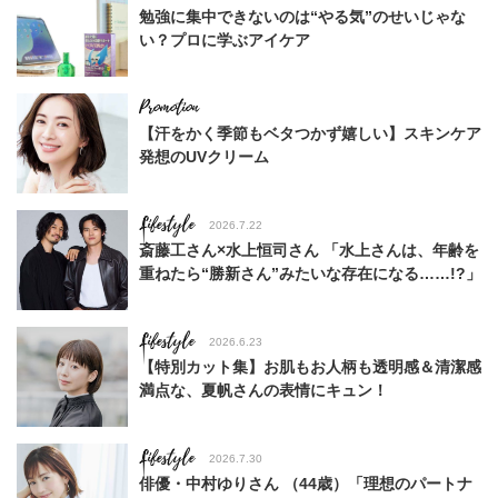
勉強に集中できないのは“やる気”のせいじゃな
い？プロに学ぶアイケア
【汗をかく季節もベタつかず嬉しい】スキンケア
発想のUVクリーム
Lifestyle
2026.7.22
斎藤工さん×水上恒司さん 「水上さんは、年齢を
重ねたら“勝新さん”みたいな存在になる……!?」
Lifestyle
2026.6.23
【特別カット集】お肌もお人柄も透明感＆清潔感
満点な、夏帆さんの表情にキュン！
Lifestyle
2026.7.30
俳優・中村ゆりさん （44歳）「理想のパートナ