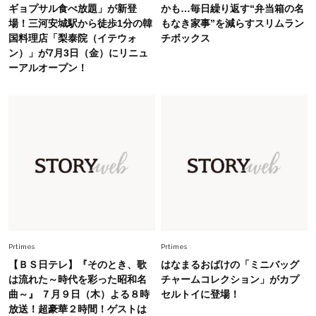
Fashion
ギョプサル食べ放題」が新登
かも…毎日繰り返す“弁当箱の名
2026.7.16
場！三河安城駅から徒歩1分の韓
もなき家事”を減らすスリムラン
白黒でもこんなに華やぐ！40代、夏の「甘めト
国料理店「梨泰院（イテウォ
チボックス
ップス×パンツ」コーデ〈3選〉
ン）」が7月3日（金）にリニュ
ーアルオープン！
Fashion
2026.5.29
40代の夏通勤はこれ１着！「きちんと感」も
「オシャレ」も整うトレンドトップス〈4選〉
Fashion
2026.6.26
初夏はこれさえあれば！40代は【淡色ワンピ】
で即涼しげ＆上品見え〈3選〉
Fashion
2026.8.5
オシャレ40代の【ワンピ＆オールインワン】最
Prtimes
Prtimes
旬着こなし3選。地味見え回避のコツは「バッグ
【ＢＳ日テレ】『そのとき、歌
はなまるおばけの「ミニバッグ
選び」！
は流れた～時代を彩った昭和名
チャームコレクション」がカプ
曲～』 ７月９日（木）よる８時
セルトイに登場！
Fashion
2026.7.31
放送！超豪華２時間！ゲストは