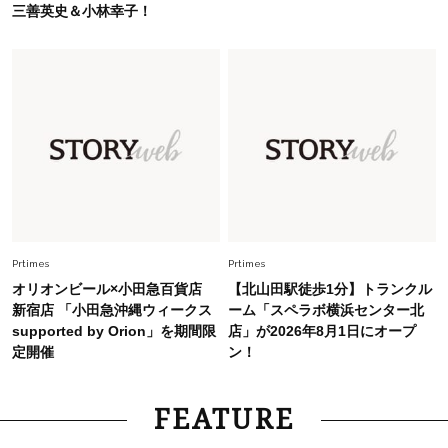
【40代のTシャツコーデ】超ビッグサイズ×きれ
三善英史＆小林幸子！
いめハーフパンツでモードに昇華
Fashion
2026.6.25
毎日忙しい40代が頼れる！無難に見えない【ひ
とくせ黒ワンピ】〈5選〉
Fashion
2026.7.9
スタイリストが本気で推す！40代がほどよく華
やぐ【甘め黒アイテム】3選
Prtimes
Prtimes
オリオンビール×小田急百貨店
【北山田駅徒歩1分】トランクル
新宿店 「小田急沖縄ウィークス
ーム「スペラボ横浜センター北
supported by Orion」を期間限
店」が2026年8月1日にオープ
定開催
ン！
FEATURE