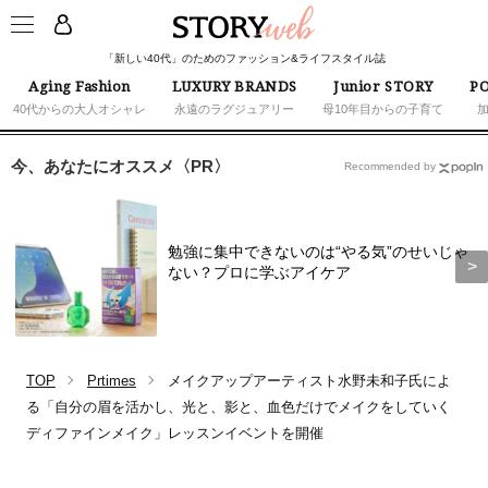
「新しい40代」のためのファッション&ライフスタイル誌
Aging Fashion
LUXURY BRANDS
Junior STORY
PO
40代からの大人オシャレ
永遠のラグジュアリー
母10年目からの子育て
今、あなたにオススメ〈PR〉
Recommended by
勉強に集中できないのは“やる気”のせいじゃ
ない？プロに学ぶアイケア
TOP
Prtimes
メイクアップアーティスト水野未和子氏によ
る「自分の眉を活かし、光と、影と、血色だけでメイクをしていく
ディファインメイク」レッスンイベントを開催