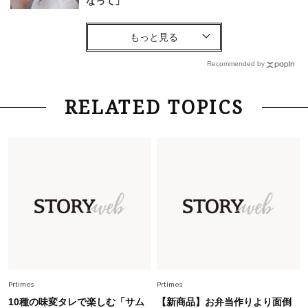
なって」
Lifestyle
2026.7.29
「人間、役に立たなきゃ生きてちゃいかんか？」
上野千鶴子先生が問い直す“理想の老後”の呪縛
Recommended by
【ジェンダー連載23】
Lifestyle
2026.8.6
RELATED TOPICS
26年夏の【開運アクション】は”ひと拭き”習
慣！「金運アップ→トイレ、じゃあ底上げ運
は？」
Lifestyle
2026.5.22
梅宮アンナさん 電撃婚から1年、家族の価値観
を育み中「理想の暮らしよりも今の心地よさを選
んだ」
Fashion
2026.6.12
中村ゆりさん「40代になり、やっと“仕事以外の
幸福感”に目が向いた」ライフスタイルも、服も
Prtimes
Prtimes
10種の味変タレで楽しむ「サム
【新商品】お弁当作りより面倒