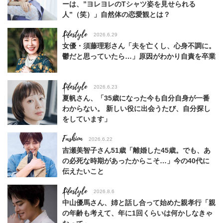
ーは、”ヨレヨレのTシャツ姿を見せられる
人”（笑）」自然体の恋愛観とは？
Lifestyle
2026.6.29
女優・須藤理彩さん「夫を亡くし、心身不調に。
鬱だと思っていたら…」原因がわかり自責を卒業
Lifestyle
2026.6.23
夏帆さん、「35歳になった今も自分自身が一番
わからない。 新しい役に出会うたび、自分探し
をしています」
Fashion
2026.6.22
吉瀬美智子さん51歳「離婚した45歳。でも、あ
の必死な時期があったからこそ…」今の40代に
伝えたいこと
Lifestyle
2026.8.6
中山優馬さん、姉と話し合って始めた親孝行「親
の年齢も考えて、年に1回くらいは何かしなきゃ