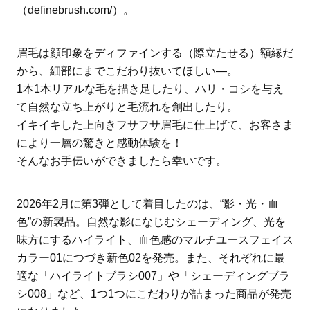
（definebrush.com/）。
眉毛は顔印象をディファインする（際立たせる）額縁だ
から、細部にまでこだわり抜いてほしい―。
1本1本リアルな毛を描き足したり、ハリ・コシを与え
て自然な立ち上がりと毛流れを創出したり。
イキイキした上向きフサフサ眉毛に仕上げて、お客さま
により一層の驚きと感動体験を！
そんなお手伝いができましたら幸いです。
2026年2月に第3弾として着目したのは、“影・光・血
色”の新製品。自然な影になじむシェーディング、光を
味方にするハイライト、血色感のマルチユースフェイス
カラー01につづき新色02を発売。また、それぞれに最
適な「ハイライトブラシ007」や「シェーディングブラ
シ008」など、1つ1つにこだわりが詰まった商品が発売