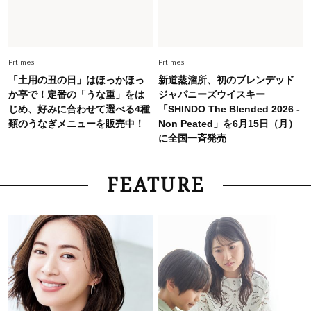
Fashion
2026.7.2
【40代夏コーデ】猛暑でも快適＆上品に！体型
カバーも叶う厳選アイテム〈13選〉
Prtimes
Prtimes
「土用の丑の日」はほっかほっ
新道蒸溜所、初のブレンデッド
か亭で！定番の「うな重」をは
ジャパニーズウイスキー
じめ、好みに合わせて選べる4種
「SHINDO The Blended 2026 -
類のうなぎメニューを販売中！
Non Peated」を6月15日（月）
に全国一斉発売
FEATURE