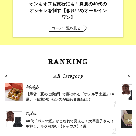
オンもオフも旅行にも！真夏の40代の
オシャレを制す【きれいめオールイン
ワン】
コーデ一覧を見る
RANKING
All Category
Lifestyle
【帰省・夏のご挨拶】で喜ばれる「ホテル手土産」14
選。〈価格別〉センスが伝わる逸品は？
Fashion
40代「パンツ派」がこなれて見える！大草直子さんイ
チ押し、ラク可愛い【トップス】4選