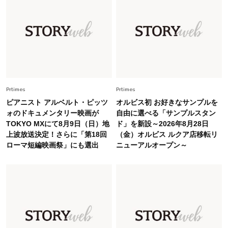
で即涼しげ＆上品見え〈3選〉
Fashion
2026.5.29
今、40代の「メガネ＆サングラス」のトレンド
に更新あり！“黒ぶち以外”が新定番に
Fashion
Prtimes
Prtimes
2026.8.5
オシャレ40代の【ワンピ＆オールインワン】最
ピアニスト アルベルト・ピッツ
オルビス初 お好きなサンプルを
旬着こなし3選。地味見え回避のコツは「バッグ
ォのドキュメンタリー映画が
自由に選べる「サンプルスタン
選び」！
TOKYO MXにて8月9日（日）地
ド」を新設～2026年8月28日
上波放送決定！さらに「第18回
（金）オルビス ルクア店移転リ
Fashion
2026.7.9
ローマ短編映画祭」にも選出
ニューアルオープン～
スタイリストが本気で推す！40代がほどよく華
やぐ【甘め黒アイテム】3選
Fashion
2026.7.25
26年夏は「小ぶり」が大流行中！人と被らない
【最旬かごバッグ】6選