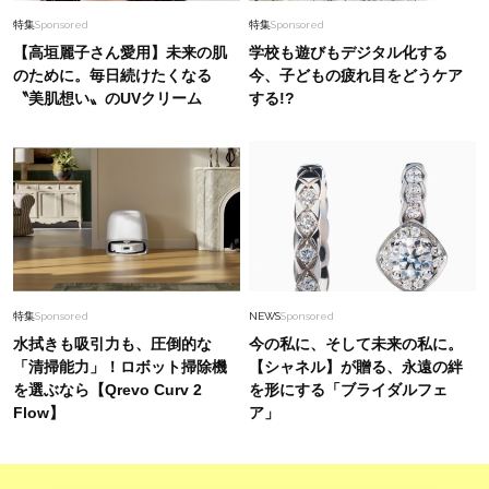
特集
Sponsored
特集
Sponsored
【高垣麗子さん愛用】未来の肌
学校も遊びもデジタル化する
のために。毎日続けたくなる
今、子どもの疲れ目をどうケア
〝美肌想い〟のUVクリーム
する!?
特集
Sponsored
NEWS
Sponsored
水拭きも吸引力も、圧倒的な
今の私に、そして未来の私に。
「清掃能力」！ロボット掃除機
【シャネル】が贈る、永遠の絆
を選ぶなら【Qrevo Curv 2
を形にする「ブライダルフェ
Flow】
ア」