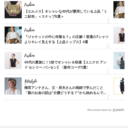
Fashion
【エルメス】オシャレな40代が愛用している上品「ミ
ニ財布」＜スナップ6選＞
Fashion
『ジャケットの中に何着る？』の正解！普通のTシャツ
よりキレイ見えする【上品トップス】4選
Fashion
40代の夏旅に！1枚でオシャレ＆快適【ユニクロ アン
ド セシリー バンセン】〈新作コーデ3選〉
Lifestyle
梅宮アンナさん、父・辰夫さんの相続で学んだこと
「親のお金の話は”介護どうする？”から始めるんで
す」父・辰夫さんの相続で学んだこと
Recommended by