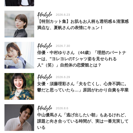
Lifestyle
2026.6.23
【特別カット集】お肌もお人柄も透明感＆清潔感
満点な、夏帆さんの表情にキュン！
Lifestyle
2026.7.30
俳優・中村ゆりさん （44歳）「理想のパートナ
ーは、”ヨレヨレのTシャツ姿を見せられる
人”（笑）」自然体の恋愛観とは？
Lifestyle
2026.6.29
女優・須藤理彩さん「夫を亡くし、心身不調に。
鬱だと思っていたら…」原因がわかり自責を卒業
Lifestyle
2026.8.6
中山優馬さん「逃げ出したい朝」もあるけれど、
課題と向き合っている時間が、実は一番充実して
いる