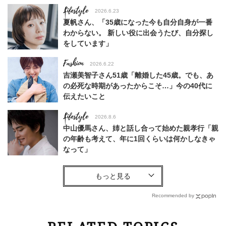
Lifestyle
2026.6.23
夏帆さん、「35歳になった今も自分自身が一番
わからない。 新しい役に出会うたび、自分探し
をしています」
Fashion
2026.6.22
吉瀬美智子さん51歳「離婚した45歳。でも、あ
の必死な時期があったからこそ…」今の40代に
伝えたいこと
Lifestyle
2026.8.6
中山優馬さん、姉と話し合って始めた親孝行「親
の年齢も考えて、年に1回くらいは何かしなきゃ
なって」
Lifestyle
2026.7.29
「お若いですね」は褒め言葉？“若い＝美しい”と
錯覚させる社会の危うさ【上野千鶴子のジェンダ
Recommended by
ーレス連載22】
Lifestyle
2026.8.6