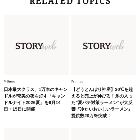
RELATED TOPICS
26年夏の【開運アクション】は”ひと拭き”習
慣！「金運アップ→トイレ、じゃあ底上げ運
は？」
Fashion
2026.6.12
中村ゆりさん「40代になり、やっと“仕事以外の
幸福感”に目が向いた」ライフスタイルも、服も
Fashion
2026.5.29
40代の夏通勤はこれ１着！「きちんと感」も
「オシャレ」も整うトレンドトップス〈4選〉
Prtimes
Prtimes
日本最大クラス、1万本のキャン
【どうとんぼり神座】30℃を超
Fashion
ドルが奄美の夜を灯す「キャン
えると売上が伸びる！氷の入っ
2026.7.16
ドルナイト2026夏」を8月14
た”夏バテ対策ラーメン”が大反
白黒でもこんなに華やぐ！40代、夏の「甘めト
日・15日に開催
響『冷たいおいしいラーメン』
ップス×パンツ」コーデ〈3選〉
提供数20万杯突破！
Fashion
2026.6.26
初夏はこれさえあれば！40代は【淡色ワンピ】