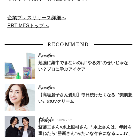
企業プレスリリース詳細へ
PRTIMESトップへ
RECOMMEND
勉強に集中できないのは“やる気”のせいじゃな
い？プロに学ぶアイケア
【高垣麗子さん愛用】毎日続けたくなる〝美肌想
い〟のUVクリーム
Lifestyle
2026.7.22
斎藤工さん×水上恒司さん 「水上さんは、年齢を
重ねたら“勝新さん”みたいな存在になる……!?」