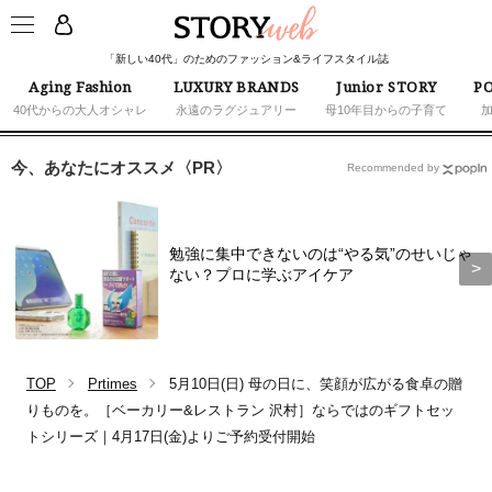
「新しい40代」のためのファッション&ライフスタイル誌
Aging Fashion
LUXURY BRANDS
Junior STORY
PO
40代からの大人オシャレ
永遠のラグジュアリー
母10年目からの子育て
今、あなたにオススメ〈PR〉
Recommended by
勉強に集中できないのは“やる気”のせいじゃ
ない？プロに学ぶアイケア
TOP
Prtimes
5月10日(日) 母の日に、笑顔が広がる食卓の贈
りものを。［ベーカリー&レストラン 沢村］ならではのギフトセッ
トシリーズ｜4月17日(金)よりご予約受付開始