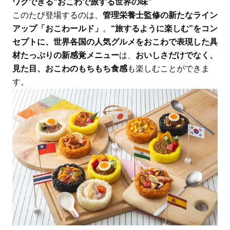
ワクできる“おこわで旅する世界の味”
このたび登場するのは、
管理栄養士監修の新たなライン
アップ「おこわールド」
。
“旅するように楽しむ”をコン
セプトに、世界各国の人気グルメをおこわで表現した具
材たっぷりの新感覚メニュー
は、
おいしさだけでなく、
見た目、おこわのもちもち食感
も楽しむことができま
す。