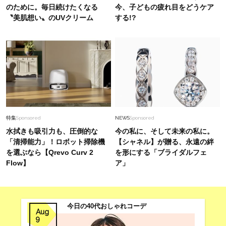
のために。毎日続けたくなる
今、子どもの疲れ目をどうケア
〝美肌想い〟のUVクリーム
する!?
特集
Sponsored
NEWS
Sponsored
水拭きも吸引力も、圧倒的な
今の私に、そして未来の私に。
「清掃能力」！ロボット掃除機
【シャネル】が贈る、永遠の絆
を選ぶなら【Qrevo Curv 2
を形にする「ブライダルフェ
Flow】
ア」
今日の40代おしゃれコーデ
Aug
9