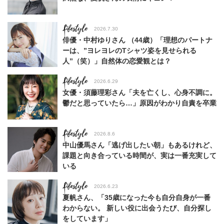
Lifestyle
2026.7.30
俳優・中村ゆりさん （44歳）「理想のパートナ
ーは、”ヨレヨレのTシャツ姿を見せられる
人”（笑）」自然体の恋愛観とは？
Lifestyle
2026.6.29
女優・須藤理彩さん「夫を亡くし、心身不調に。
鬱だと思っていたら…」原因がわかり自責を卒業
Lifestyle
2026.8.6
中山優馬さん「逃げ出したい朝」もあるけれど、
課題と向き合っている時間が、実は一番充実して
いる
Lifestyle
2026.6.23
夏帆さん、「35歳になった今も自分自身が一番
わからない。 新しい役に出会うたび、自分探し
をしています」