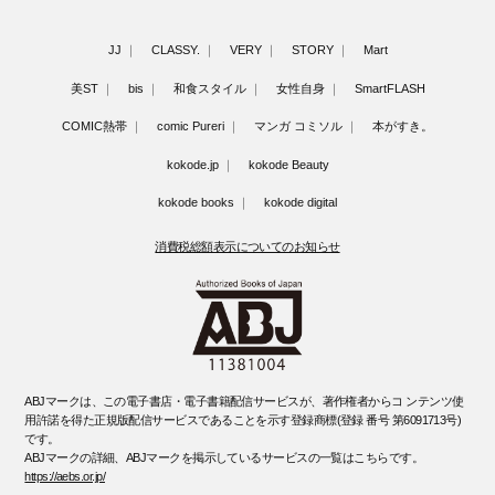
JJ
CLASSY.
VERY
STORY
Mart
美ST
bis
和食スタイル
女性自身
SmartFLASH
COMIC熱帯
comic Pureri
マンガ コミソル
本がすき。
kokode.jp
kokode Beauty
kokode books
kokode digital
消費税総額表示についてのお知らせ
ABJマークは、この電子書店・電子書籍配信サービスが、著作権者からコ ンテンツ使
用許諾を得た正規版配信サービスであることを示す登録商標(登録 番号 第6091713号)
です。
ABJマークの詳細、ABJマークを掲示しているサービスの一覧はこちらです。
https://aebs.or.jp/