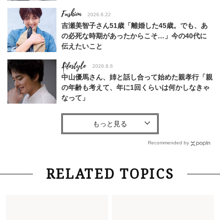
Fashion
2026.6.22
吉瀬美智子さん51歳「離婚した45歳。でも、あ
の必死な時期があったからこそ…」今の40代に
伝えたいこと
Lifestyle
2026.8.6
中山優馬さん、姉と話し合って始めた親孝行「親
の年齢も考えて、年に1回くらいは何かしなきゃ
なって」
Lifestyle
2026.7.29
「お若いですね」は褒め言葉？“若い＝美しい”と
錯覚させる社会の危うさ【上野千鶴子のジェンダ
Recommended by
ーレス連載22】
Lifestyle
2026.8.6
RELATED TOPICS
26年夏の【開運アクション】は”ひと拭き”習
慣！「金運アップ→トイレ、じゃあ底上げ運
は？」