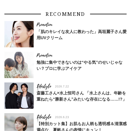
RECOMMEND
「肌のキレイな友人に教わった」高垣麗子さん愛
用UVクリーム
勉強に集中できないのは“やる気”のせいじゃな
い？プロに学ぶアイケア
Lifestyle
2026.7.22
斎藤工さん×水上恒司さん 「水上さんは、年齢を
重ねたら“勝新さん”みたいな存在になる……!?」
Lifestyle
2026.6.23
【特別カット集】お肌もお人柄も透明感＆清潔感
満点な、夏帆さんの表情にキュン！