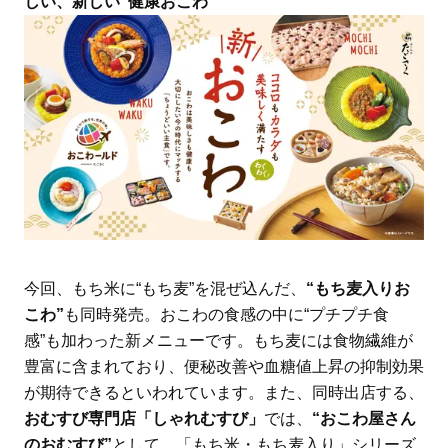
しい、新しい“健康おこわ”
今回、もち米に“もち麦”を混ぜ込んだ、
“もち麦入りお
こわ”
も同時発売。おこわの食感の中に“プチプチ食
感”も加わった新メニューです。もち麦には食物繊維が
豊富に含まれており、便秘改善や血糖値上昇の抑制効果
が期待できるといわれています。また、同時出店する、
おむすび専門店「しゃれむすび」
では、
“おこわ屋さん
のおむすび”
として、「もち米・もち麦入り」シリーズ