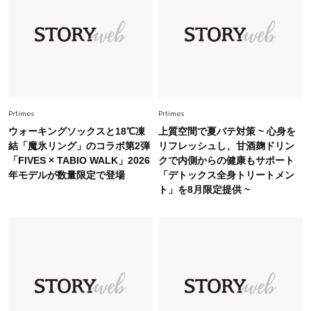
Fashion
2026.6.12
中村ゆりさん「40代になり、やっと“仕事以外の
幸福感”に目が向いた」ライフスタイルも、服も
Fashion
2026.5.29
40代の夏通勤はこれ１着！「きちんと感」も
「オシャレ」も整うトレンドトップス〈4選〉
Prtimes
Prtimes
ウォーキングソックスと18℃凍
上質空間で夏バテ対策 ~ 心身を
Fashion
結「魔氷リング」のコラボ第2弾
リフレッシュし、甘酒麹ドリン
2026.7.16
「FIVES × TABIO WALK」2026
クで内側からの健康もサポート
白黒でもこんなに華やぐ！40代、夏の「甘めト
年モデルが数量限定で登場
「デトックス全身トリートメン
ップス×パンツ」コーデ〈3選〉
ト」を8月限定提供 ~
Fashion
2026.6.26
初夏はこれさえあれば！40代は【淡色ワンピ】
で即涼しげ＆上品見え〈3選〉
Fashion
2026.5.29
今、40代の「メガネ＆サングラス」のトレンド