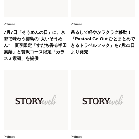
に更新あり！“黒ぶち以外”が新定番に
Fashion
Prtimes
Prtimes
2026.8.5
オシャレ40代の【ワンピ＆オールインワン】最
7月7日「そうめんの日」に、京
吊るして軽やかラクラク移動！
旬着こなし3選。地味見え回避のコツは「バッグ
都で味わう徳島の“太いそうめ
「Pastool Go Out ひとまとめで
選び」！
ん” 夏季限定「すだち香る半田
きるトラベルフック」を7月21日
素麺」と贅沢コース限定「カラ
より発売
Fashion
2026.7.9
スミ素麺」を提供
スタイリストが本気で推す！40代がほどよく華
やぐ【甘め黒アイテム】3選
Fashion
2026.7.25
26年夏は「小ぶり」が大流行中！人と被らない
【最旬かごバッグ】6選
Fashion
2026.7.2
【40代夏コーデ】猛暑でも快適＆上品に！体型
カバーも叶う厳選アイテム〈13選〉
Prtimes
Prtimes