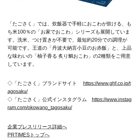
「たごさく」では、炊飯器で手軽におこわが炊ける、も
ち米100％の「お家でおこわ」シリーズも展開していま
す。洗米、つけ置きが不要で、最短約20分での調理が
可能です。王道の「丹波大納言小豆のお赤飯」と、上品
な味わいの「柚子香る 炙り鯛おこわ」の2種類をご用意
しています。
◇「たごさく」ブランドサイト
https://www.ghf.co.jp/t
agosaku/
◇「たごさく」公式インスタグラム
https://www.instag
ram.com/okowano_tagosaku/
企業プレスリリース詳細へ
PRTIMESトップへ