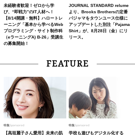
未経験者歓迎！ゼロから学
JOURNAL STANDARD relume
び、“即戦力”のIT人材へ！
より、Brooks Brothersの定番
【8/14開講・無料】ハロートレ
パジャマをタウンユース仕様に
ーニング「基本から学べるWeb
アップデートした別注「Pajama
プログラミング・サイト制作科
Shirt」が、8月28日（金）にリ
（eラーニングA) B-26」受講生
リース。
の募集開始！
FEATURE
特集
Sponsored
特集
Sponsored
【高垣麗子さん愛用】未来の肌
学校も遊びもデジタル化する