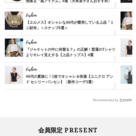
洒落る「黒アイテム」4選〈大草直子さんおすすめ〉
Fashion
【エルメス】オシャレな40代が愛用している上品「ミ
ニ財布」＜スナップ6選＞
Fashion
『ジャケットの中に何着る？』の正解！普通のTシャツ
よりキレイ見えする【上品トップス】4選
Fashion
40代の夏旅に！1枚でオシャレ＆快適【ユニクロ アン
ド セシリー バンセン】〈新作コーデ3選〉
Recommended by
PRESENT
会員限定