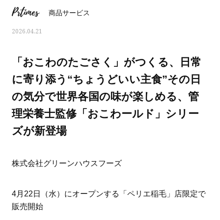
Prtimes
商品サービス
2026.04.21
「おこわのたごさく」がつくる、日常
に寄り添う“ちょうどいい主食”その日
の気分で世界各国の味が楽しめる、管
理栄養士監修「おこわールド」シリー
ズが新登場
株式会社グリーンハウスフーズ
ママとパパに贈る「ジェンダーレ
人気の40代髪型・ヘア
ス学」
タログ
4月22日（水）にオープンする「ペリエ稲毛」店限定で
販売開始