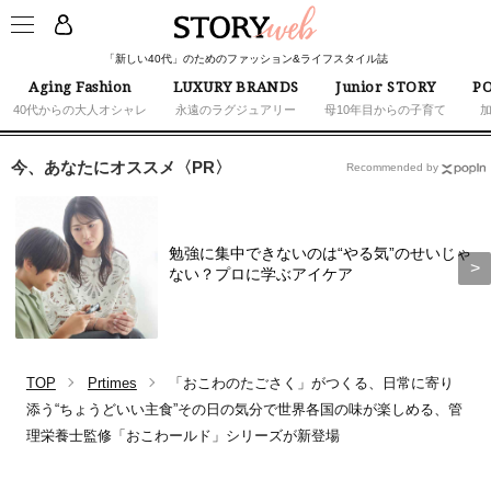
「新しい40代」のためのファッション&ライフスタイル誌
Aging Fashion
LUXURY BRANDS
Junior STORY
PO
40代からの大人オシャレ
永遠のラグジュアリー
母10年目からの子育て
今、あなたにオススメ〈PR〉
Recommended by
勉強に集中できないのは“やる気”のせいじゃ
ない？プロに学ぶアイケア
TOP
Prtimes
「おこわのたごさく」がつくる、日常に寄り
添う“ちょうどいい主食”その日の気分で世界各国の味が楽しめる、管
理栄養士監修「おこわールド」シリーズが新登場