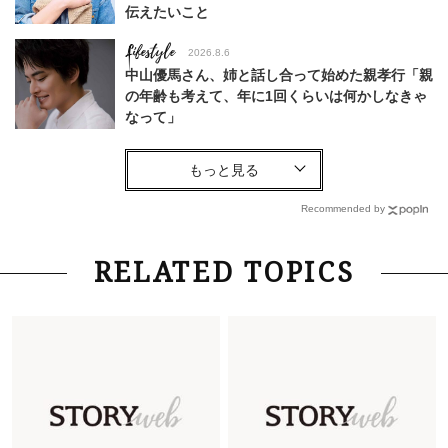
伝えたいこと
Lifestyle
2026.8.6
中山優馬さん、姉と話し合って始めた親孝行「親
の年齢も考えて、年に1回くらいは何かしなきゃ
なって」
Lifestyle
2026.7.29
「お若いですね」は褒め言葉？“若い＝美しい”と
錯覚させる社会の危うさ【上野千鶴子のジェンダ
Recommended by
ーレス連載22】
Lifestyle
2026.8.6
RELATED TOPICS
26年夏の【開運アクション】は”ひと拭き”習
慣！「金運アップ→トイレ、じゃあ底上げ運
は？」
Fashion
2026.6.12
中村ゆりさん「40代になり、やっと“仕事以外の
幸福感”に目が向いた」ライフスタイルも、服も