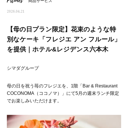
Prtimes
商品サービス
2026.04.21
【母の日プラン限定】花束のような特
別なケーキ「フレジエ アン フルール」
を提供｜ホテル&レジデンス六本木
シマダグループ
母の日を祝う苺のフレジエを、1階「Bar & Restaurant
COCONOMA（ココノマ）」にて5月の週末ランチ限定
ママとパパに贈る「ジェンダーレ
人気の40代髪型・ヘア
でお楽しみいただけます。
ス学」
タログ