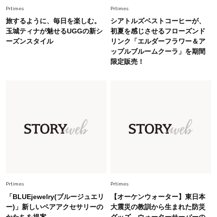
スタイリストが本気で推す！40代がほどよく華
Prtimes
Prtimes
やぐ【甘め黒アイテム】3選
旅するように、毎日を楽しむ。
シアトルズベストコーヒーが、
玉城ティナが魅せるUGGの新シ
初夏を感じさせるフローズンド
ーズンスタイル
リンク「エルダーフラワー＆ア
Fashion
2026.7.25
ップルブルームクーラ」を期間
26年夏は「小ぶり」が大流行中！人と被らない
限定販売！
【最旬かごバッグ】6選
Fashion
2026.7.2
【40代夏コーデ】猛暑でも快適＆上品に！体型
カバーも叶う厳選アイテム〈13選〉
Fashion
2026.7.27
どんな顔タイプにも合う！40代にカジュアルす
ぎない【キャップ＆ハット】4選
Prtimes
Prtimes
「BLUEjewelry(ブルージュエリ
【オーケンウォーター】東日本
ー)」新しいペアアクセサリーの
大震災の教訓から生まれた防災
かたちを提案
グッズ。ウォーターサーバーの