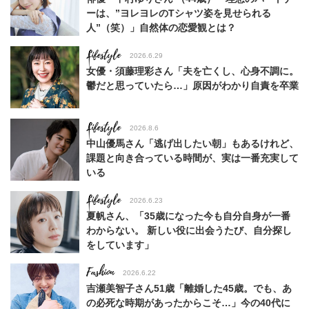
ーは、”ヨレヨレのTシャツ姿を見せられる
人”（笑）」自然体の恋愛観とは？
Lifestyle
2026.6.29
女優・須藤理彩さん「夫を亡くし、心身不調に。
鬱だと思っていたら…」原因がわかり自責を卒業
Lifestyle
2026.8.6
中山優馬さん「逃げ出したい朝」もあるけれど、
課題と向き合っている時間が、実は一番充実して
いる
Lifestyle
2026.6.23
夏帆さん、「35歳になった今も自分自身が一番
わからない。 新しい役に出会うたび、自分探し
をしています」
Fashion
2026.6.22
吉瀬美智子さん51歳「離婚した45歳。でも、あ
の必死な時期があったからこそ…」今の40代に