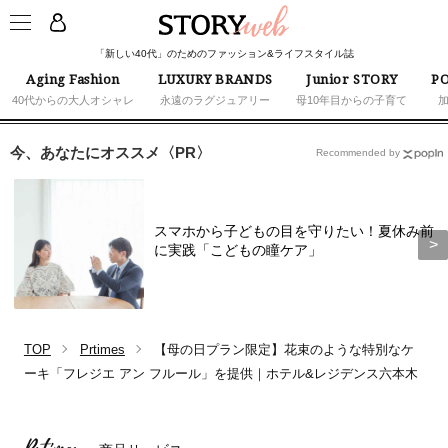
「新しい40代」のためのファッション&ライフスタイル誌
Aging Fashion
LUXURY BRANDS
Junior STORY
PO
40代からの大人オシャレ
永遠のラグジュアリー
母10年目からの子育て
今、あなたにオススメ〈PR〉
Recommended by
スマホから子どもの目を守りたい！夏休み前
に実践「こどもの瞳ケア」
TOP
Prtimes
【母の日プラン限定】花束のような特別なケ
ーキ「フレジエ アン フルール」を提供｜ホテル&レジデンス六本木