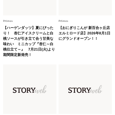
Fashion
2026.7.16
白黒でもこんなに華やぐ！40代、夏の「甘めト
ップス×パンツ」コーデ〈3選〉
Prtimes
Prtimes
【ハーゲンダッツ】夏にぴった
【おにぎりこんが 新百合ヶ丘店
Fashion
り！ 杏仁アイスクリームと白
エルミロード店】2026年8月1日
2026.5.29
桃ソースが引き立て合う甘美な
にグランドオープン！！
40代の夏通勤はこれ１着！「きちんと感」も
味わい ミニカップ『杏仁～白
「オシャレ」も整うトレンドトップス〈4選〉
桃仕立て～』 7月21日(火)より
期間限定新発売！
Fashion
2026.5.29
今、40代の「メガネ＆サングラス」のトレンド
に更新あり！“黒ぶち以外”が新定番に
Fashion
2026.8.5
オシャレ40代の【ワンピ＆オールインワン】最
旬着こなし3選。地味見え回避のコツは「バッグ
選び」！
Fashion
2026.7.9