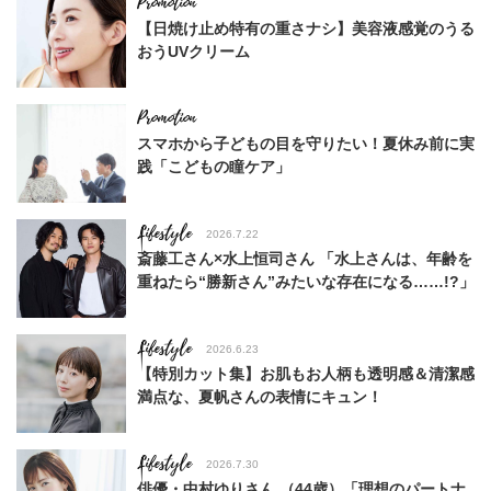
【日焼け止め特有の重さナシ】美容液感覚のうる
おうUVクリーム
スマホから子どもの目を守りたい！夏休み前に実
践「こどもの瞳ケア」
Lifestyle
2026.7.22
斎藤工さん×水上恒司さん 「水上さんは、年齢を
重ねたら“勝新さん”みたいな存在になる……!?」
Lifestyle
2026.6.23
【特別カット集】お肌もお人柄も透明感＆清潔感
満点な、夏帆さんの表情にキュン！
Lifestyle
2026.7.30
俳優・中村ゆりさん （44歳）「理想のパートナ