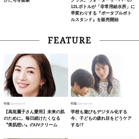
12Lボトルが「非常用給水所」に
早変わりする『ポータブルボト
ルスタンド』を販売開始
FEATURE
特集
Sponsored
特集
Sponsored
【高垣麗子さん愛用】未来の肌
学校も遊びもデジタル化する
のために。毎日続けたくなる
今、子どもの疲れ目をどうケア
〝美肌想い〟のUVクリーム
する!?