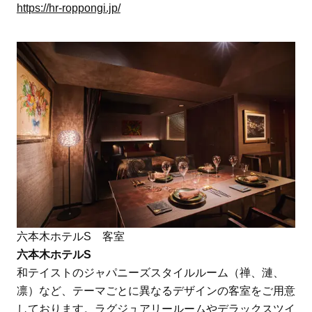
https://hr-roppongi.jp/
六本木ホテルS 客室
六本木ホテルS
和テイストのジャパニーズスタイルルーム（禅、漣、
凛）など、テーマごとに異なるデザインの客室をご用意
しております。ラグジュアリールームやデラックスツイ