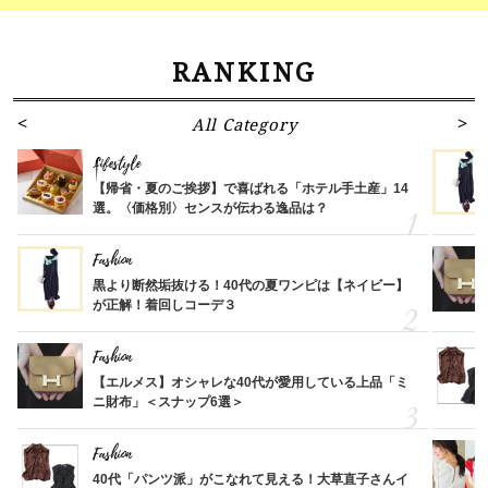
RANKING
All Category
Lifestyle
【帰省・夏のご挨拶】で喜ばれる「ホテル手土産」14
選。〈価格別〉センスが伝わる逸品は？
Fashion
黒より断然垢抜ける！40代の夏ワンピは【ネイビー】
が正解！着回しコーデ３
Fashion
【エルメス】オシャレな40代が愛用している上品「ミ
ニ財布」＜スナップ6選＞
Fashion
40代「パンツ派」がこなれて見える！大草直子さんイ