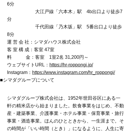
6分
大江戸線「六本木」駅 4b出口より徒歩7
分
千代田線「乃木坂」駅 5番出口より徒歩
8分
運 営 会 社：シマダハウス株式会社
客 室 構 成：客室 47室
料 金：客室 1室2名 31,200円～
ウェブサイトURL：
https://hr-roppongi.jp/
Instagram：
https://www.instagram.com/hr_roppongi/
■シマダグループについて
シマダグループ株式会社は、1952年世田谷区にある一
軒の精米店から始まりました。飲食事業をはじめ、不動
産・建築事業、介護事業・ホテル事業・保育事業・旅行
事業・酒造事業。ほんのひとときから、一生涯まで。そ
の時間が「いい時間（とき）」になるように、人生に寄