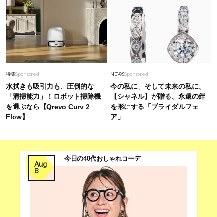
特集
Sponsored
NEWS
Sponsored
水拭きも吸引力も、圧倒的な
今の私に、そして未来の私に。
「清掃能力」！ロボット掃除機
【シャネル】が贈る、永遠の絆
を選ぶなら【Qrevo Curv 2
を形にする「ブライダルフェ
Flow】
ア」
今日の40代おしゃれコーデ
Aug
8