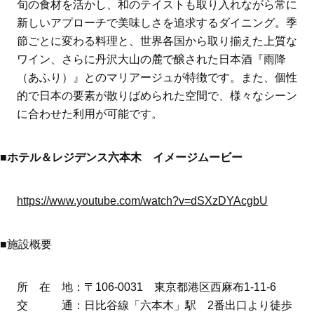
旬の食材を活かし、和のテイストも取り入れながら常に
新しいアプローチで美味しさを追求するダイニング。季
節ごとに変わる料理と、世界各国から取り揃えた上質な
ワイン、さらに丹沢大山の麓で醸された日本酒『雨降
（あふり）』とのマリアージュが特徴です。また、個性
的で日本の要素が散りばめられた空間で、様々なシーン
に合わせた利用が可能です。
■
ホテル＆レジデンス六本木 イメージムービー
https://www.youtube.com/watch?v=dSXzDYAcgbU
■施設概要
所 在 地：〒106-0031 東京都港区西麻布1-11-6
交 通：日比谷線「六本木」駅 2番出口より徒歩