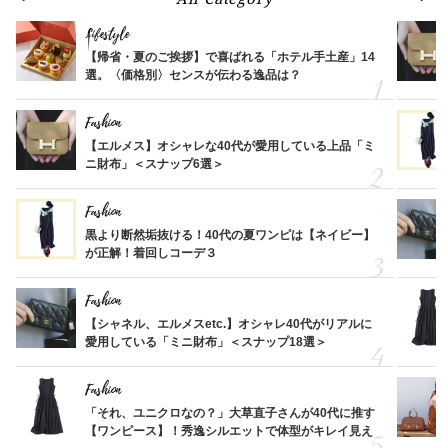
Lifestyle
【帰省・夏のご挨拶】で喜ばれる「ホテル手土産」14
選。〈価格別〉センスが伝わる逸品は？
Fashion
【エルメス】オシャレな40代が愛用している上品「ミ
ニ財布」＜スナップ6選＞
Fashion
黒より断然垢抜ける！40代の夏ワンピは【ネイビー】
が正解！着回しコーデ３
Fashion
【シャネル、エルメスetc.】オシャレ40代がリアルに
愛用している「ミニ財布」＜スナップ18選＞
Fashion
「それ、ユニクロなの？」大草直子さんが40代に推す
【ワンピース】！秀逸シルエットで体型がキレイ見え