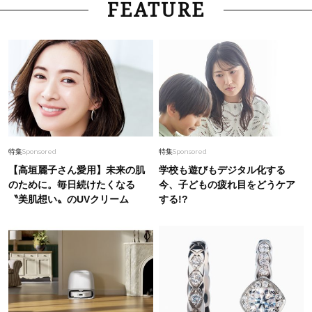
FEATURE
特集
Sponsored
特集
Sponsored
【高垣麗子さん愛用】未来の肌
学校も遊びもデジタル化する
のために。毎日続けたくなる
今、子どもの疲れ目をどうケア
〝美肌想い〟のUVクリーム
する!?