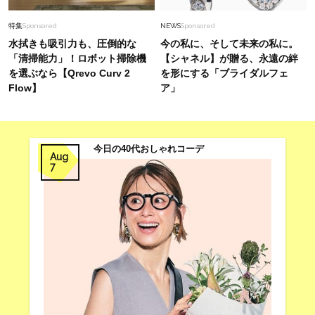
特集
Sponsored
NEWS
Sponsored
水拭きも吸引力も、圧倒的な
今の私に、そして未来の私に。
「清掃能力」！ロボット掃除機
【シャネル】が贈る、永遠の絆
を選ぶなら【Qrevo Curv 2
を形にする「ブライダルフェ
Flow】
ア」
今日の40代おしゃれコーデ
Aug
7