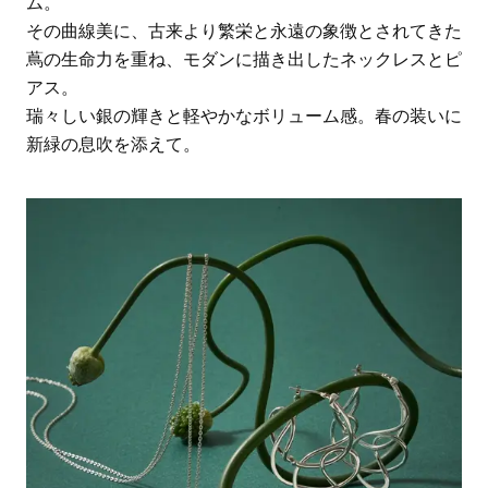
ム。
その曲線美に、古来より繁栄と永遠の象徴とされてきた
蔦の生命力を重ね、モダンに描き出したネックレスとピ
アス。
瑞々しい銀の輝きと軽やかなボリューム感。春の装いに
新緑の息吹を添えて。