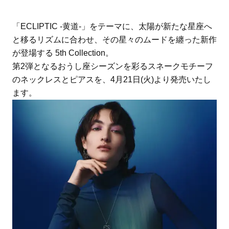
「ECLIPTIC -黄道-」をテーマに、太陽が新たな星座へ
と移るリズムに合わせ、その星々のムードを纏った新作
が登場する 5th Collection。
第2弾となるおうし座シーズンを彩るスネークモチーフ
のネックレスとピアスを、4月21日(火)より発売いたし
ます。