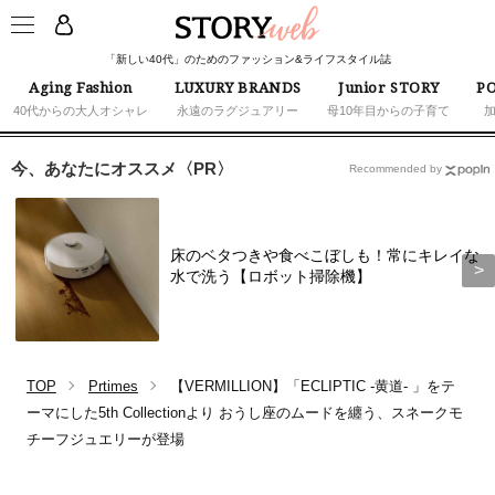
「新しい40代」のためのファッション&ライフスタイル誌
Aging Fashion
LUXURY BRANDS
Junior STORY
PO
40代からの大人オシャレ
永遠のラグジュアリー
母10年目からの子育て
今、あなたにオススメ〈PR〉
Recommended by
床のベタつきや食べこぼしも！常にキレイな
水で洗う【ロボット掃除機】
TOP
Prtimes
【VERMILLION】「ECLIPTIC -黄道- 」をテ
ーマにした5th Collectionより おうし座のムードを纏う、スネークモ
チーフジュエリーが登場