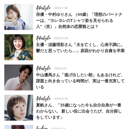
Lifestyle
2026.7.30
俳優・中村ゆりさん （44歳）「理想のパートナ
ーは、”ヨレヨレのTシャツ姿を見せられる
人”（笑）」自然体の恋愛観とは？
Lifestyle
2026.6.29
女優・須藤理彩さん「夫を亡くし、心身不調に。
鬱だと思っていたら…」原因がわかり自責を卒業
Lifestyle
2026.8.6
中山優馬さん「逃げ出したい朝」もあるけれど、
課題と向き合っている時間が、実は一番充実して
いる
Lifestyle
2026.6.23
夏帆さん、「35歳になった今も自分自身が一番
わからない。 新しい役に出会うたび、自分探し
をしています」
Fashion
2026.6.22