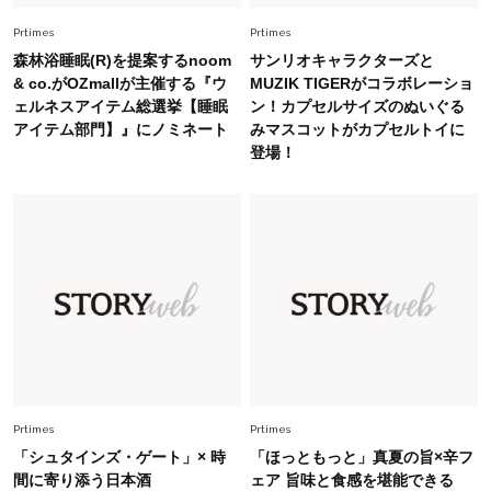
慣！「金運アップ→トイレ、じゃあ底上げ運
Prtimes
Prtimes
は？」
森林浴睡眠(R)を提案するnoom
サンリオキャラクターズと
Fashion
& co.がOZmallが主催する『ウ
MUZIK TIGERがコラボレーショ
2026.6.12
ェルネスアイテム総選挙【睡眠
ン！カプセルサイズのぬいぐる
中村ゆりさん「40代になり、やっと“仕事以外の
アイテム部門】』にノミネート
みマスコットがカプセルトイに
幸福感”に目が向いた」ライフスタイルも、服も
登場！
Fashion
2026.7.16
白黒でもこんなに華やぐ！40代、夏の「甘めト
ップス×パンツ」コーデ〈3選〉
Fashion
2026.5.29
40代の夏通勤はこれ１着！「きちんと感」も
「オシャレ」も整うトレンドトップス〈4選〉
Fashion
Prtimes
Prtimes
2026.6.26
初夏はこれさえあれば！40代は【淡色ワンピ】
「シュタインズ・ゲート」× 時
「ほっともっと」真夏の旨×辛フ
で即涼しげ＆上品見え〈3選〉
間に寄り添う日本酒
ェア 旨味と食感を堪能できる