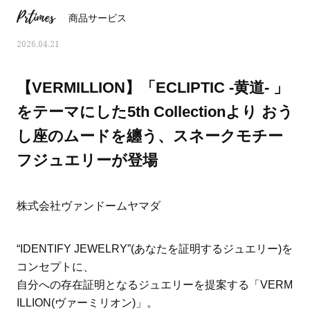
Prtimes
商品サービス
2026.04.21
【VERMILLION】「ECLIPTIC -黄道- 」
をテーマにした5th Collectionより おう
し座のムードを纏う、スネークモチー
フジュエリーが登場
株式会社ヴァンドームヤマダ
おすす
ママとパパに贈る「ジェンダーレ
人気の40代髪型・ヘア
“IDENTIFY JEWELRY”(あなたを証明するジュエリー)を
ス学」
タログ
コンセプトに、
自分への存在証明となるジュエリーを提案する「VERM
ILLION(ヴァーミリオン)」。