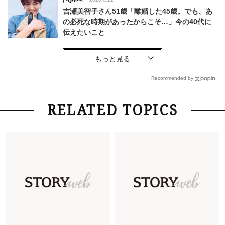
吉瀬美智子さん51歳「離婚した45歳。でも、あ
の必死な時期があったからこそ…」今の40代に
伝えたいこと
Fashion
2026.8.6
【40代コンサバ派】白Tシャツは「パール×ゴー
ルドアクセ」を合わせるのが正解！〈大野真理子
Recommended by
さん×佐藤佳菜子さん〉
Lifestyle
2026.7.29
RELATED TOPICS
「お若いですね」は褒め言葉？“若い＝美しい”と
錯覚させる社会の危うさ【上野千鶴子のジェンダ
ーレス連載22】
Lifestyle
2026.7.29
「人間、役に立たなきゃ生きてちゃいかんか？」
上野千鶴子先生が問い直す“理想の老後”の呪縛
【ジェンダー連載23】
Lifestyle
2026.8.6
26年夏の【開運アクション】は”ひと拭き”習