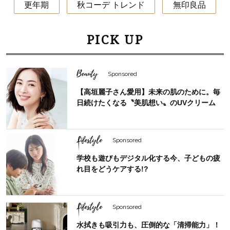
更年期
秋コーデ トレンド
無印良品
PICK UP
Beauty
Sponsored
【高垣麗子さん愛用】未来の肌のために。毎
日続けたくなる〝美肌想い〟のUVクリーム
Lifestyle
Sponsored
学校も遊びもデジタル化する今、子どもの疲
れ目をどうケアする!?
Lifestyle
Sponsored
水拭きも吸引力も、圧倒的な「清掃能力」！