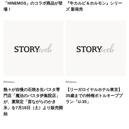
「HINEMOS」のコラボ商品が登
『牛カルビ＆ホルモン』シリー
場！
ズ 新発売
Fashion
2026.8.5
オシャレ40代の【ワンピ＆オールインワン】最
旬着こなし3選。地味見え回避のコツは「バッグ
選び」！
Fashion
2026.7.31
【40代のTシャツコーデ】超ビッグサイズ×きれ
いめハーフパンツでモードに昇華
Fashion
2026.6.25
毎日忙しい40代が頼れる！無難に見えない【ひ
Prtimes
Prtimes
とくせ黒ワンピ】〈5選〉
熱々が自慢の石焼き生パスタ専
【リーガロイヤルホテル東京】
門店「魔法のパスタ伊集院店」
35歳までの特権ボトルキーププ
が、夏限定「昔ながらのかき
ラン「U-35」
氷」を7月18日（土）より販売開
始