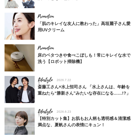
「肌のキレイな友人に教わった」高垣麗子さん愛
用UVクリーム
床のベタつきや食べこぼしも！常にキレイな水で
洗う【ロボット掃除機】
Lifestyle
2026.7.22
斎藤工さん×水上恒司さん 「水上さんは、年齢を
重ねたら“勝新さん”みたいな存在になる……!?」
Lifestyle
2026.6.23
【特別カット集】お肌もお人柄も透明感＆清潔感
満点な、夏帆さんの表情にキュン！