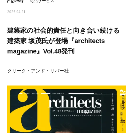
Prtimes
商品サービス
2026.04.21
建築家の社会的責任と向き合い続ける
建築家 坂茂氏が登場『architects
magazine』Vol.48発刊
クリーク・アンド・リバー社
おすす
ママとパパに贈る「ジェンダーレ
人気の40代髪型・ヘア
ス学」
タログ