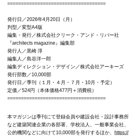
====================================
発行日／2026年4月20日（月）
判型／変型A4版
編集・発行／株式会社クリーク・アンド・リバー社
『architects magazine』編集部
発行人／黒崎 淳
編集人／島谷洋一郎
編集ディレクション・デザイン／株式会社アーキーズ
発行部数／10,000部
発行日／季刊（１月・４月・７月・10月・予定）
定価／524円（本体価格477円＋消費税）
====================================
本マガジンは季刊にて登録会員や建設会社・設計事務所
など建築関連企業の各部署、学校法人、一般事業会社、
公的機関などに向けて10,000部を発行するほか、
https://