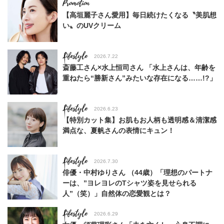
【高垣麗子さん愛用】毎日続けたくなる〝美肌想
い〟のUVクリーム
Lifestyle
2026.7.22
斎藤工さん×水上恒司さん 「水上さんは、年齢を
重ねたら“勝新さん”みたいな存在になる……!?」
Lifestyle
2026.6.23
【特別カット集】お肌もお人柄も透明感＆清潔感
満点な、夏帆さんの表情にキュン！
Lifestyle
2026.7.30
俳優・中村ゆりさん （44歳）「理想のパートナ
ーは、”ヨレヨレのTシャツ姿を見せられる
人”（笑）」自然体の恋愛観とは？
Lifestyle
2026.6.29