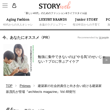
「新しい40代」のためのファッション&ライフスタイル誌
Aging Fashion
LUXURY BRANDS
Junior STORY
PO
40代からの大人オシャレ
永遠のラグジュアリー
母10年目からの子育て
今、あなたにオススメ〈PR〉
Recommended by
勉強に集中できないのは“やる気”のせいじゃ
ない？プロに学ぶアイケア
TOP
Prtimes
建築家の社会的責任と向き合い続ける建築家
坂茂氏が登場『architects magazine』Vol.48発刊