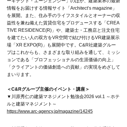
ーキテクト・エージェンシー」のほか、建築業界の最新
情報をお届けする情報サイト「Architect‘s magazine」
を展開。また、住み手のライフスタイルとオーナーの収
益性を兼ね備えた賃貸住宅をプロデュースする「CREA
TIVE RESIDENCE(R)」や、建築士・工務店と注文住宅
を建てたい人の双方をVR空間で結び付けるVR建築展示
場「XR EXPO(R)」も展開中です。C&R社建築グルー
プはこれからも、さまざまな取り組みを通して、ミッシ
ョンである「プロフェッショナルの生涯価値の向上」
「クライアントの価値創造への貢献」の実現をめざして
まいります。
＜C&Rグループ主催のイベント・講座＞
▼川原秀仁の建築マネジメント勉強会2026 vol.1 ～ホテ
ルと建築マネジメント～
https://www.arc-agency.jp/magazine/14245