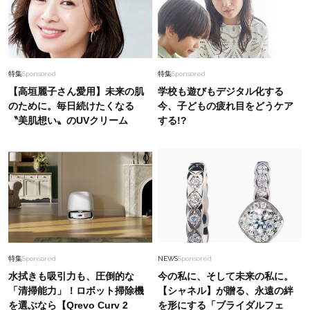
特集
Sponsored
特集
Sponsored
【高垣麗子さん愛用】未来の肌
学校も遊びもデジタル化する
のために。毎日続けたくなる
今、子どもの疲れ目をどうケア
〝美肌想い〟のUVクリーム
する!?
特集
Sponsored
NEWS
Sponsored
水拭きも吸引力も、圧倒的な
今の私に、そして未来の私に。
「清掃能力」！ロボット掃除機
【シャネル】が贈る、永遠の絆
を選ぶなら【Qrevo Curv 2
を形にする「ブライダルフェ