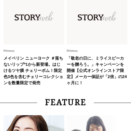
2026.8.5
オシャレ40代の【ワンピ＆オールインワン】最
旬着こなし3選。地味見え回避のコツは「バッグ
選び」！
Fashion
2026.7.31
【40代のTシャツコーデ】超ビッグサイズ×きれ
いめハーフパンツでモードに昇華
Prtimes
Prtimes
メイベリン ニューヨーク ＃落ち
「敬老の日に、ミライスピーカ
ないリップ*1から新登場。はじ
ーを贈ろう。」キャンペーンを
けるツヤ膜 チェリーボム！限定
開催【公式オンラインストア限
色3色を含むチェリーコレクショ
定】メーカー保証が「2倍」の24
ンを数量限定で発売
ヶ月に！
FEATURE