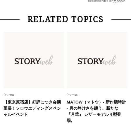
Recommended by
さん×佐藤佳菜子さん〉
Lifestyle
2026.7.29
RELATED TOPICS
「お若いですね」は褒め言葉？“若い＝美しい”と
錯覚させる社会の危うさ【上野千鶴子のジェンダ
ーレス連載22】
Lifestyle
2026.7.29
「人間、役に立たなきゃ生きてちゃいかんか？」
上野千鶴子先生が問い直す“理想の老後”の呪縛
【ジェンダー連載23】
Lifestyle
2026.8.6
26年夏の【開運アクション】は”ひと拭き”習
慣！「金運アップ→トイレ、じゃあ底上げ運
Prtimes
Prtimes
は？」
【東京原宿店】好評につき会期
MATOW（マトウ）- 新作腕時計
Lifestyle
延長！ソロウエディングスペシ
- 月の静けさを纏う、新たな
2026.5.22
ャルイベント
『月華』 レザーモデル４型登
梅宮アンナさん 電撃婚から1年、家族の価値観
場。
を育み中「理想の暮らしよりも今の心地よさを選
んだ」