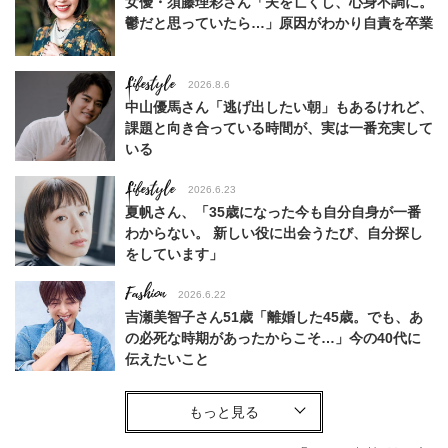
女優・須藤理彩さん「夫を亡くし、心身不調に。
鬱だと思っていたら…」原因がわかり自責を卒業
Lifestyle
2026.8.6
中山優馬さん「逃げ出したい朝」もあるけれど、
課題と向き合っている時間が、実は一番充実して
いる
Lifestyle
2026.6.23
夏帆さん、「35歳になった今も自分自身が一番
わからない。 新しい役に出会うたび、自分探し
をしています」
Fashion
2026.6.22
吉瀬美智子さん51歳「離婚した45歳。でも、あ
の必死な時期があったからこそ…」今の40代に
伝えたいこと
Fashion
2026.8.6
【40代コンサバ派】白Tシャツは「パール×ゴー
ルドアクセ」を合わせるのが正解！〈大野真理子