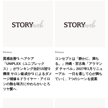
Fashion
2026.6.12
中村ゆりさん「40代になり、やっと“仕事以外の
幸福感”に目が向いた」ライフスタイルも、服も
Fashion
2026.7.16
白黒でもこんなに華やぐ！40代、夏の「甘めト
ップス×パンツ」コーデ〈3選〉
Prtimes
Prtimes
Fashion
2026.5.29
質感改善*1 ヘアケア
コンセプトは「静かに、満ち
40代の夏通勤はこれ１着！「きちんと感」も
「UNIPLEX（ユニプレック
る。」沖縄・宮古島「アラマン
「オシャレ」も整うトレンドトップス〈4選〉
ス）」がランキング合計15冠*2
ダ チャペル」2027年1月リニュ
獲得 サロン級成分*3 によるダメ
ーアル 一日を通して心が満ち
ージ補修＆ドライヤー・アイロ
ていく、7つのシーンを提案
Fashion
2026.6.26
ンの熱を味方にやわらかいとろ
初夏はこれさえあれば！40代は【淡色ワンピ】
ツヤ髪へ
で即涼しげ＆上品見え〈3選〉
Fashion