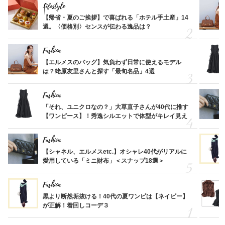
Lifestyle
【帰省・夏のご挨拶】で喜ばれる「ホテル手土産」14
選。〈価格別〉センスが伝わる逸品は？
Fashion
【エルメスのバッグ】気負わず日常に使えるモデル
は？蛯原友里さんと探す「最旬名品」4選
Fashion
「それ、ユニクロなの？」大草直子さんが40代に推す
【ワンピース】！秀逸シルエットで体型がキレイ見え
Fashion
【シャネル、エルメスetc.】オシャレ40代がリアルに
愛用している「ミニ財布」＜スナップ18選＞
Fashion
黒より断然垢抜ける！40代の夏ワンピは【ネイビー】
が正解！着回しコーデ３