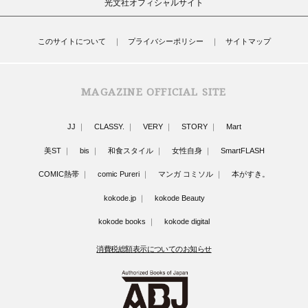
光文社オフィシャルサイト
このサイトについて
プライバシーポリシー
サイトマップ
MAGAZINE OFFICIAL SITE
JJ
CLASSY.
VERY
STORY
Mart
美ST
bis
和食スタイル
女性自身
SmartFLASH
COMIC熱帯
comic Pureri
マンガ コミソル
本がすき。
kokode.jp
kokode Beauty
kokode books
kokode digital
消費税総額表示についてのお知らせ