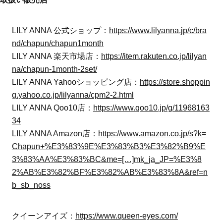
LILY ANNA 公式ショップ：
https://www.lilyanna.jp/c/bra
nd/chapun/chapun1month
LILY ANNA 楽天市場店：
https://item.rakuten.co.jp/lilyan
na/chapun-1month-2set/
LILY ANNA Yahooショッピング店：
https://store.shoppin
g.yahoo.co.jp/lilyanna/cpm2-2.html
LILY ANNA Qoo10店：
https://www.qoo10.jp/g/11968163
34
LILY ANNA Amazon店：
https://www.amazon.co.jp/s?k=
Chapun+%E3%83%9E%E3%83%B3%E3%82%B9%E
3%83%AA%E3%83%BC&me=[…]mk_ja_JP=%E3%8
2%AB%E3%82%BF%E3%82%AB%E3%83%8A&ref=n
b_sb_noss
クイーンアイズ：
https://www.queen-eyes.com/