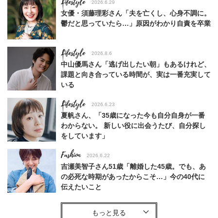
Lifestyle
2026.6.29
女優・須藤理彩さん「夫を亡くし、心身不調に。
鬱だと思っていたら…」原因がわかり自責を卒業
Lifestyle
2026.8.6
中山優馬さん「逃げ出したい朝」もあるけれど、
課題と向き合っている時間が、実は一番充実して
いる
Lifestyle
2026.6.23
夏帆さん、「35歳になった今も自分自身が一番
わからない。 新しい役に出会うたび、自分探し
をしています」
Fashion
2026.6.22
吉瀬美智子さん51歳「離婚した45歳。でも、あ
の必死な時期があったからこそ…」今の40代に
伝えたいこと
Fashion
2026.8.6
【40代コンサバ派】白Tシャツは「パール×ゴー