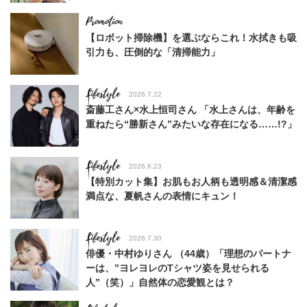
【ロボット掃除機】を選ぶならこれ！水拭きも吸
引力も、圧倒的な「清掃能力」
Lifestyle
2026.7.22
斎藤工さん×水上恒司さん 「水上さんは、年齢を
重ねたら“勝新さん”みたいな存在になる……!?」
Lifestyle
2026.6.23
【特別カット集】お肌もお人柄も透明感＆清潔感
満点な、夏帆さんの表情にキュン！
Lifestyle
2026.7.30
俳優・中村ゆりさん （44歳）「理想のパートナ
ーは、”ヨレヨレのTシャツ姿を見せられる
人”（笑）」自然体の恋愛観とは？