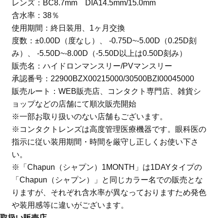
レンズ：BC8.7mm DIA14.5mm/15.0mm
含水率：38％
使用期間：終日装用、1ヶ月交換
度数：±0.00D（度なし）、 -0.75D~-5.00D（0.25D刻
み）、 -5.50D~-8.00D（-5.50D以上は0.50D刻み）
販売名：ハイドロンマンスリー/PVマンスリー
承認番号：22900BZX00215000/30500BZI00045000
販売ルート：WEB販売店、コンタクト専門店、雑貨シ
ョップなどの店舗にて順次販売開始
※一部お取り扱いのない店舗もございます。
※コンタクトレンズは高度管理医療機器です。眼科医の
指示に従い装用期間・時間を厳守し正しくお使い下さ
い。
※「Chapun（シャプン）1MONTH」は1DAYタイプの
「Chapun（シャプン）」と同じカラー名での販売とな
りますが、それぞれ含水率が異なっておりますため発色
や装用感等に違いがございます。
取扱い販売店