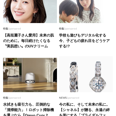
特集
Sponsored
特集
Sponsored
【高垣麗子さん愛用】未来の肌
学校も遊びもデジタル化する
のために。毎日続けたくなる
今、子どもの疲れ目をどうケア
〝美肌想い〟のUVクリーム
する!?
特集
Sponsored
NEWS
Sponsored
水拭きも吸引力も、圧倒的な
今の私に、そして未来の私に。
「清掃能力」！ロボット掃除機
【シャネル】が贈る、永遠の絆
を選ぶなら【Qrevo Curv 2
を形にする「ブライダルフェ