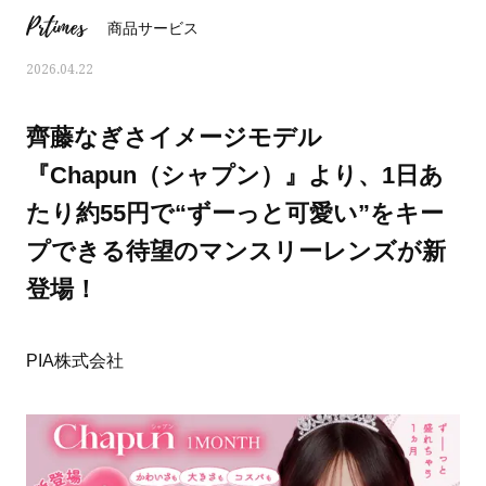
Prtimes
商品サービス
2026.04.22
齊藤なぎさイメージモデル
『Chapun（シャプン）』より、1日あ
たり約55円で“ずーっと可愛い”をキー
プできる待望のマンスリーレンズが新
登場！
PIA株式会社
ママとパパに贈る「ジェンダーレ
人気の40代髪型・ヘア
ス学」
タログ