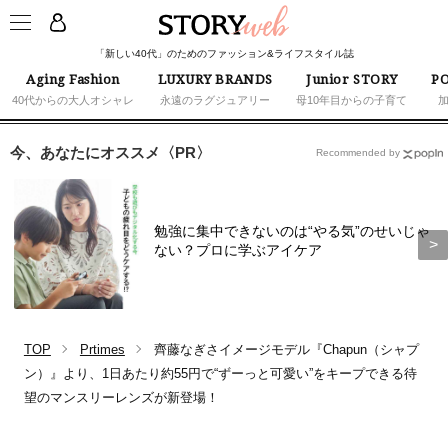
「新しい40代」のためのファッション&ライフスタイル誌
Aging Fashion
LUXURY BRANDS
Junior STORY
PO
40代からの大人オシャレ
永遠のラグジュアリー
母10年目からの子育て
今、あなたにオススメ〈PR〉
Recommended by
勉強に集中できないのは“やる気”のせいじゃ
ない？プロに学ぶアイケア
TOP
Prtimes
齊藤なぎさイメージモデル『Chapun（シャプ
ン）』より、1日あたり約55円で“ずーっと可愛い”をキープできる待
望のマンスリーレンズが新登場！