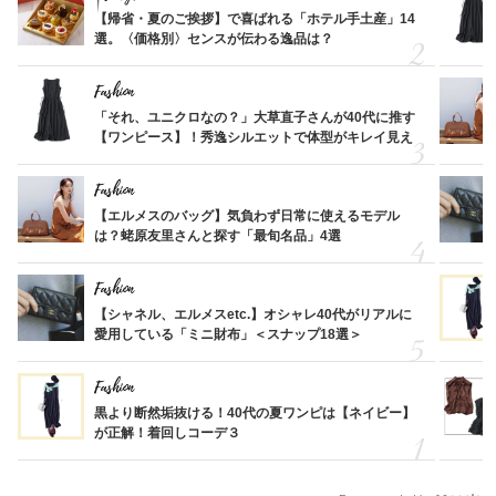
【帰省・夏のご挨拶】で喜ばれる「ホテル手土産」14
選。〈価格別〉センスが伝わる逸品は？
Fashion
「それ、ユニクロなの？」大草直子さんが40代に推す
【ワンピース】！秀逸シルエットで体型がキレイ見え
Fashion
【エルメスのバッグ】気負わず日常に使えるモデル
は？蛯原友里さんと探す「最旬名品」4選
Fashion
【シャネル、エルメスetc.】オシャレ40代がリアルに
愛用している「ミニ財布」＜スナップ18選＞
Fashion
黒より断然垢抜ける！40代の夏ワンピは【ネイビー】
が正解！着回しコーデ３