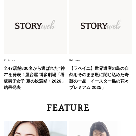
Fashion
2026.7.31
【40代のTシャツコーデ】超ビッグサイズ×きれ
いめハーフパンツでモードに昇華
Fashion
2026.6.25
毎日忙しい40代が頼れる！無難に見えない【ひ
とくせ黒ワンピ】〈5選〉
Prtimes
Prtimes
全47店舗830名から選ばれた“神
【ラベイユ】世界遺産の島の自
7”を発表！屋台屋 博多劇場「看
然をそのまま瓶に閉じ込めた奇
板男子女子 夏の総選挙・2026」
跡の一品「イースター島の花々
結果発表
プレミアム 2025」
FEATURE