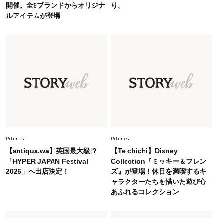
開催。全9ブランドからオリジナ
り。
ルアイテムが登場
Fashion
2026.7.16
白黒でもこんなに華やぐ！40代、夏の「甘めト
ップス×パンツ」コーデ〈3選〉
Fashion
2026.5.29
40代の夏通勤はこれ１着！「きちんと感」も
「オシャレ」も整うトレンドトップス〈4選〉
Fashion
2026.6.26
初夏はこれさえあれば！40代は【淡色ワンピ】
Prtimes
Prtimes
で即涼しげ＆上品見え〈3選〉
【antiqua.wa】英国最大級!?
【Te chichi】Disney
「HYPER JAPAN Festival
Collection『ミッキー＆フレン
2026」へ出店決定！
ズ』が登場！休日を満喫するキ
Fashion
2026.8.5
ャラクターたちを描いた遊び心
オシャレ40代の【ワンピ＆オールインワン】最
あふれるコレクション
旬着こなし3選。地味見え回避のコツは「バッグ
選び」！