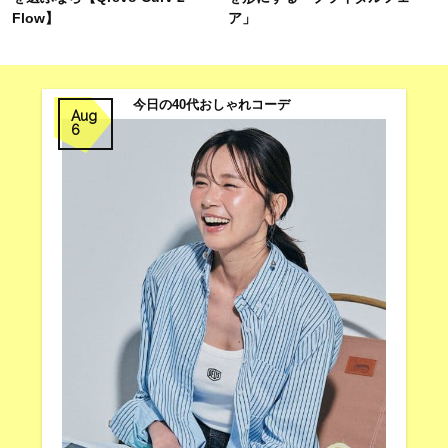
Flow】
ア」
今日の40代おしゃれコーデ
Aug
6