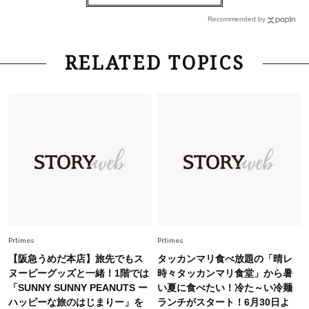
ルドアクセ」を合わせるのが正解！〈大野真理子
Recommended by
さん×佐藤佳菜子さん〉
Lifestyle
2026.7.29
RELATED TOPICS
「お若いですね」は褒め言葉？“若い＝美しい”と
錯覚させる社会の危うさ【上野千鶴子のジェンダ
ーレス連載22】
Lifestyle
2026.7.29
「人間、役に立たなきゃ生きてちゃいかんか？」
上野千鶴子先生が問い直す“理想の老後”の呪縛
【ジェンダー連載23】
Lifestyle
2026.8.6
26年夏の【開運アクション】は”ひと拭き”習
慣！「金運アップ→トイレ、じゃあ底上げ運
Prtimes
Prtimes
は？」
【阪急うめだ本店】旅先でもス
タッカンマリ食べ放題の「晴レ
Fashion
ヌーピーグッズと一緒！1階では
時々タッカンマリ食堂」から暑
2026.6.12
「SUNNY SUNNY PEANUTS ー
い夏に食べたい！冷た～い冷麺
中村ゆりさん「40代になり、やっと“仕事以外の
ハッピーな旅のはじまりー」を
ランチがスタート！6月30日よ
幸福感”に目が向いた」ライフスタイルも、服も