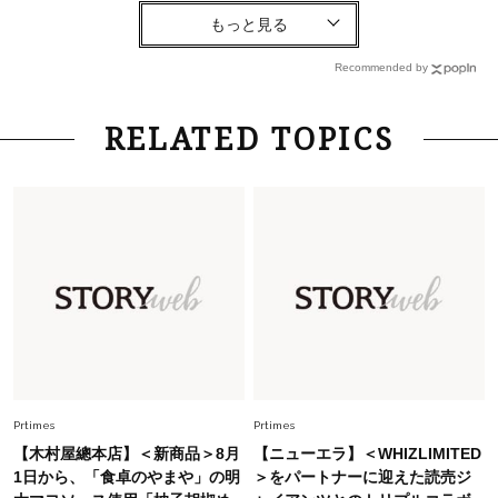
Lifestyle
2026.7.29
「お若いですね」は褒め言葉？“若い＝美しい”と
錯覚させる社会の危うさ【上野千鶴子のジェンダ
Recommended by
ーレス連載22】
Lifestyle
2026.8.6
RELATED TOPICS
26年夏の【開運アクション】は”ひと拭き”習
慣！「金運アップ→トイレ、じゃあ底上げ運
は？」
Fashion
2026.6.12
中村ゆりさん「40代になり、やっと“仕事以外の
幸福感”に目が向いた」ライフスタイルも、服も
Fashion
2026.7.16
白黒でもこんなに華やぐ！40代、夏の「甘めト
ップス×パンツ」コーデ〈3選〉
Prtimes
Prtimes
【木村屋總本店】＜新商品＞8月
【ニューエラ】＜WHIZLIMITED
Fashion
1日から、「食卓のやまや」の明
＞をパートナーに迎えた読売ジ
2026.5.29