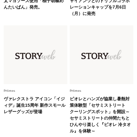
太マヨソース使用「柚子胡椒め
ャイアンツとのトリプルコラボ
40代の夏通勤はこれ１着！「きちんと感」も
んたいぱん」発売。
レーションキャップを7月6日
「オシャレ」も整うトレンドトップス〈4選〉
（月）に発売
Fashion
2026.5.29
今、40代の「メガネ＆サングラス」のトレンド
に更新あり！“黒ぶち以外”が新定番に
Fashion
2026.8.5
オシャレ40代の【ワンピ＆オールインワン】最
旬着こなし3選。地味見え回避のコツは「バッグ
選び」！
Fashion
Prtimes
Prtimes
2026.7.31
【40代のTシャツコーデ】超ビッグサイズ×きれ
ヴァレクストラ アイコン「イジ
ビオレとハンズが協業し暑熱対
いめハーフパンツでモードに昇華
ィデ」誕生15周年 新作スモール
策体験型「セサミストリート
レザーグッズが登場
クーリングスポット」を開設～
セサミストリートの仲間たちと
Fashion
2026.7.9
ひんやり楽しく『ビオレ 冷タオ
スタイリストが本気で推す！40代がほどよく華
ル』を体験～
やぐ【甘め黒アイテム】3選