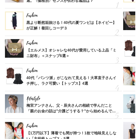
選。〈価格別〉センスが伝わる逸品は？
Fashion
黒より断然垢抜ける！40代の夏ワンピは【ネイビー】
が正解！着回しコーデ３
Fashion
【エルメス】オシャレな40代が愛用している上品「ミ
ニ財布」＜スナップ6選＞
Fashion
40代「パンツ派」がこなれて見える！大草直子さんイ
チ押し、ラク可愛い【トップス】4選
Lifestyle
梅宮アンナさん、父・辰夫さんの相続で学んだこと
「親のお金の話は”介護どうする？”から始めるんで
す」父・辰夫さんの相続で学んだこと
Fashion
【1万円以下】薄着でも間が持つ！1枚で地味見えしな
い「主役級トップス」5選