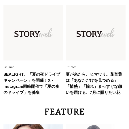
Fashion
2026.7.25
26年夏は「小ぶり」が大流行中！人と被らない
【最旬かごバッグ】6選
Fashion
2026.7.2
【40代夏コーデ】猛暑でも快適＆上品に！体型
カバーも叶う厳選アイテム〈13選〉
Prtimes
Prtimes
SEALIGHT、「夏の夜ドライブ
夏が来たら、ヒマワリ。花言葉
キャンペーン」を開催！X・
は「あなただけを見つめる」
Instagram同時開催で「夏の夜
「情熱」「憧れ」まっすぐな想
のドライブ」を募集
いを届ける、7月に贈りたい花
FEATURE