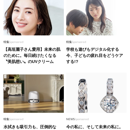
特集
Sponsored
特集
Sponsored
【高垣麗子さん愛用】未来の肌
学校も遊びもデジタル化する
のために。毎日続けたくなる
今、子どもの疲れ目をどうケア
〝美肌想い〟のUVクリーム
する!?
特集
Sponsored
NEWS
Sponsored
水拭きも吸引力も、圧倒的な
今の私に、そして未来の私に。