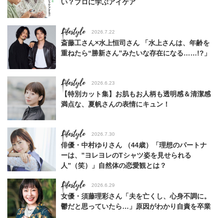
い？プロに学ぶアイケア
Lifestyle
2026.7.22
斎藤工さん×水上恒司さん 「水上さんは、年齢を
重ねたら“勝新さん”みたいな存在になる……!?」
Lifestyle
2026.6.23
【特別カット集】お肌もお人柄も透明感＆清潔感
満点な、夏帆さんの表情にキュン！
Lifestyle
2026.7.30
俳優・中村ゆりさん （44歳）「理想のパートナ
ーは、”ヨレヨレのTシャツ姿を見せられる
人”（笑）」自然体の恋愛観とは？
Lifestyle
2026.6.29
女優・須藤理彩さん「夫を亡くし、心身不調に。
鬱だと思っていたら…」原因がわかり自責を卒業