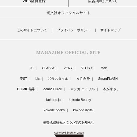
WEB会員登録
広告掲載について
光文社オフィシャルサイト
このサイトについて
プライバシーポリシー
サイトマップ
MAGAZINE OFFICIAL SITE
JJ
CLASSY.
VERY
STORY
Mart
美ST
bis
和食スタイル
女性自身
SmartFLASH
COMIC熱帯
comic Pureri
マンガ コミソル
本がすき。
kokode.jp
kokode Beauty
kokode books
kokode digital
消費税総額表示についてのお知らせ