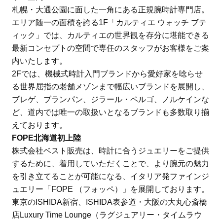
札幌・大通公園に面した一角にある正規腕時計専門店。
エリア随一の面積を誇る1F「カルティエ ウォッチ ブテ
ィック」では、カルティエの世界観を存分に堪能できる
最新コンセプトの空間で専任のスタッフがお客様をご案
内いたします。
2Fでは、機械式時計入門ブランドから愛好家を唸らせ
る世界屈指の老舗メゾンまで幅広いブランドを展開し、
ブレゲ、ブランパン、ジラール・ペルゴ、ノルケインな
ど、道内では唯一の取扱いとなるブランドも多数取り揃
えております。
FOPE北海道初上陸
株式会社ベスト販売は、時計に合うジュエリーをご提供
するために、着用していただくことで、より腕元の魅力
を引き立てることが可能になる、イタリア発ファインジ
ュエリー「FOPE （フォッペ）」を展開しております。
東京のISHIDA新宿、ISHIDA表参道・大阪の大丸心斎橋
店Luxury Time Lounge（ラグジュアリー・タイムラウ