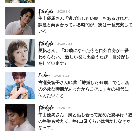
Lifestyle
2026.8.6
中山優馬さん「逃げ出したい朝」もあるけれど、
課題と向き合っている時間が、実は一番充実して
いる
Lifestyle
2026.6.23
夏帆さん、「35歳になった今も自分自身が一番
わからない。 新しい役に出会うたび、自分探し
をしています」
Fashion
2026.6.22
吉瀬美智子さん51歳「離婚した45歳。でも、あ
の必死な時期があったからこそ…」今の40代に
伝えたいこと
Lifestyle
2026.8.6
中山優馬さん、姉と話し合って始めた親孝行「親
の年齢も考えて、年に1回くらいは何かしなきゃ
なって」