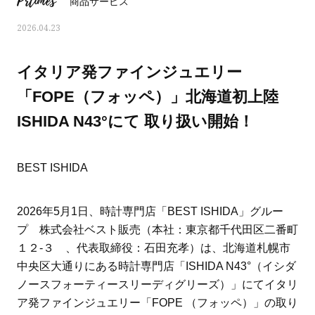
Prtimes
商品サービス
2026.04.23
イタリア発ファインジュエリー
「FOPE（フォッペ）」北海道初上陸
ISHIDA N43°にて 取り扱い開始！
BEST ISHIDA
2026年5月1日、時計専門店「BEST ISHIDA」グルー
プ 株式会社ベスト販売（本社：東京都千代田区二番町
ママとパパに贈る「ジェンダーレ
人気の40代髪型・ヘア
１２-３ 、代表取締役：石田充孝）は、北海道札幌市
ス学」
タログ
中央区大通りにある時計専門店「ISHIDA N43°（イシダ
ノースフォーティースリーディグリーズ）」にてイタリ
ア発ファインジュエリー「FOPE （フォッペ）」の取り