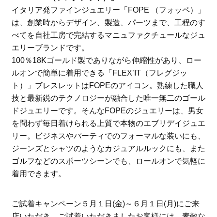
イタリア発ファインジュエリー「FOPE （フォッペ）」
は、創業時からデザイン、製造、パーツまで、工程のす
べてを自社工房で完結するマニュファクチュールなジュ
エリーブランドです。
100％18Kゴールド製でありながら伸縮性があり、ロー
ルオンで簡単に着用できる「FLEX’IT（フレグジッ
ト）」ブレスレットはFOPEのアイコン。熟練した職人
技と最新鋭のテクノロジーが融合した唯一無二のゴール
ドジュエリーです。そんなFOPEのジュエリーは、男女
を問わず毎日着けられる上質で本物のエブリデイジュエ
リー。ビジネスやパーティでのフォーマルな装いにも、
ジーンズとシャツのようなカジュアルルックにも、また
ゴルフなどのスポーツシーンでも、ロールオンで気軽に
着用できます。
ご試着キャンペーン５月１日(金)～６月１日(月)にご来
店いただき、ご試着いただきましたお客様には、素敵な