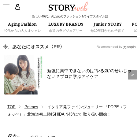
「新しい40代」のためのファッション&ライフスタイル誌
Aging Fashion
LUXURY BRANDS
Junior STORY
PO
40代からの大人オシャレ
永遠のラグジュアリー
母10年目からの子育て
今、あなたにオススメ〈PR〉
Recommended by
勉強に集中できないのは“やる気”のせいじゃ
ない？プロに学ぶアイケア
TOP
Prtimes
イタリア発ファインジュエリー 「FOPE（フ
ォッペ）」北海道初上陸ISHIDA N43°にて 取り扱い開始！