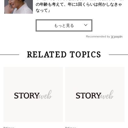
の年齢も考えて、年に1回くらいは何かしなきゃ
なって」
Lifestyle
2026.7.29
「お若いですね」は褒め言葉？“若い＝美しい”と
錯覚させる社会の危うさ【上野千鶴子のジェンダ
Recommended by
ーレス連載22】
Lifestyle
2026.8.6
RELATED TOPICS
26年夏の【開運アクション】は”ひと拭き”習
慣！「金運アップ→トイレ、じゃあ底上げ運
は？」
Lifestyle
2026.5.22
梅宮アンナさん 電撃婚から1年、家族の価値観
を育み中「理想の暮らしよりも今の心地よさを選
んだ」
Fashion
2026.6.12
中村ゆりさん「40代になり、やっと“仕事以外の
幸福感”に目が向いた」ライフスタイルも、服も