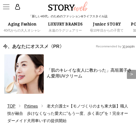
「新しい40代」のためのファッション&ライフスタイル誌
Aging Fashion
LUXURY BRANDS
Junior STORY
PO
40代からの大人オシャレ
永遠のラグジュアリー
母10年目からの子育て
今、あなたにオススメ〈PR〉
Recommended by
「肌のキレイな友人に教わった」高垣麗子さ
ん愛用UVクリーム
TOP
Prtimes
老犬介護士×【モノづくりのまち東大阪】職人
技が融合 歩けなくなった愛犬に“もう一度、歩く喜び”を！完全オー
ダーメイド犬用車いすの提供開始