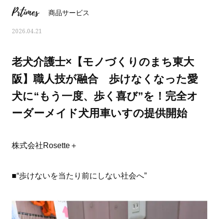
Prtimes
商品サービス
2026.04.21
老犬介護士×【モノづくりのまち東大
阪】職人技が融合 歩けなくなった愛
犬に“もう一度、歩く喜び”を！完全オ
ーダーメイド犬用車いすの提供開始
株式会社Rosette＋
ママとパパに贈る「ジェンダーレ
人気の40代髪型・ヘア
■“歩けないを当たり前にしない社会へ”
ス学」
タログ