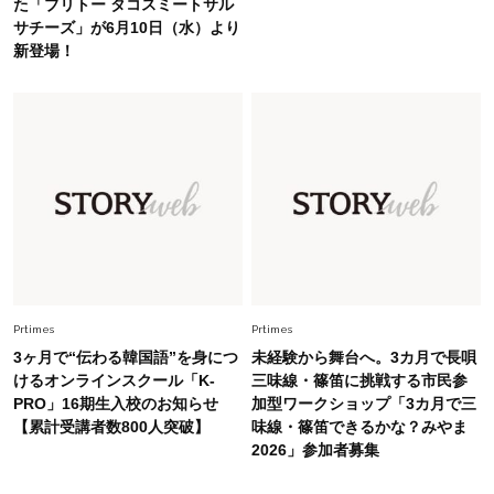
た「ブリトー タコスミートサル
Fashion
2026.7.31
サチーズ」が6月10日（水）より
【40代のTシャツコーデ】超ビッグサイズ×きれ
新登場！
いめハーフパンツでモードに昇華
Fashion
2026.7.9
スタイリストが本気で推す！40代がほどよく華
やぐ【甘め黒アイテム】3選
Fashion
2026.7.25
26年夏は「小ぶり」が大流行中！人と被らない
【最旬かごバッグ】6選
Prtimes
Prtimes
3ヶ月で“伝わる韓国語”を身につ
未経験から舞台へ。3カ月で長唄
けるオンラインスクール「K-
三味線・篠笛に挑戦する市民参
PRO」16期生入校のお知らせ
加型ワークショップ「3カ月で三
【累計受講者数800人突破】
味線・篠笛できるかな？みやま
2026」参加者募集