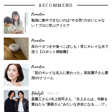
RECOMMEND
勉強に集中できないのは“やる気”のせいじゃな
い？プロに学ぶアイケア
床のベタつきや食べこぼしも！常にキレイな水で
洗う【ロボット掃除機】
「肌のキレイな友人に教わった」高垣麗子さん愛
用UVクリーム
Lifestyle
2026.7.22
斎藤工さん×水上恒司さん 「水上さんは、年齢を
重ねたら“勝新さん”みたいな存在になる……!?」