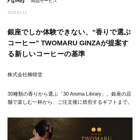
Prtimes
商品サービス
2026.05.11
銀座でしか体験できない、“香りで選ぶ
コーヒー” TWOMARU GINZAが提案す
る新しいコーヒーの基準
株式会社柳韓堂
30種類の香りから選ぶ「30 Aroma Library」。銀座の店
舗で楽しむ一杯から、ご注文後に焙煎するギフトまで。
ママとパパに贈る「ジェンダーレ
人気の40代髪型・ヘア
ス学」
タログ