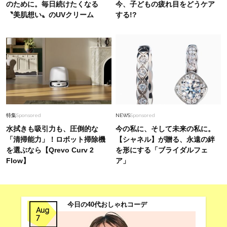
のために。毎日続けたくなる
今、子どもの疲れ目をどうケア
〝美肌想い〟のUVクリーム
する!?
特集
Sponsored
NEWS
Sponsored
水拭きも吸引力も、圧倒的な
今の私に、そして未来の私に。
「清掃能力」！ロボット掃除機
【シャネル】が贈る、永遠の絆
を選ぶなら【Qrevo Curv 2
を形にする「ブライダルフェ
Flow】
ア」
今日の40代おしゃれコーデ
Aug
7