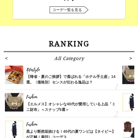
コーデ一覧を見る
RANKING
All Category
Lifestyle
【帰省・夏のご挨拶】で喜ばれる「ホテル手土産」14
選。〈価格別〉センスが伝わる逸品は？
Fashion
【エルメス】オシャレな40代が愛用している上品「ミ
ニ財布」＜スナップ6選＞
Fashion
黒より断然垢抜ける！40代の夏ワンピは【ネイビー】
が正解！着回しコーデ３