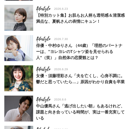
Lifestyle
2026.6.23
【特別カット集】お肌もお人柄も透明感＆清潔感
満点な、夏帆さんの表情にキュン！
Lifestyle
2026.7.30
俳優・中村ゆりさん （44歳）「理想のパートナ
ーは、”ヨレヨレのTシャツ姿を見せられる
人”（笑）」自然体の恋愛観とは？
Lifestyle
2026.6.29
女優・須藤理彩さん「夫を亡くし、心身不調に。
鬱だと思っていたら…」原因がわかり自責を卒業
Lifestyle
2026.8.6
中山優馬さん「逃げ出したい朝」もあるけれど、
課題と向き合っている時間が、実は一番充実して
いる