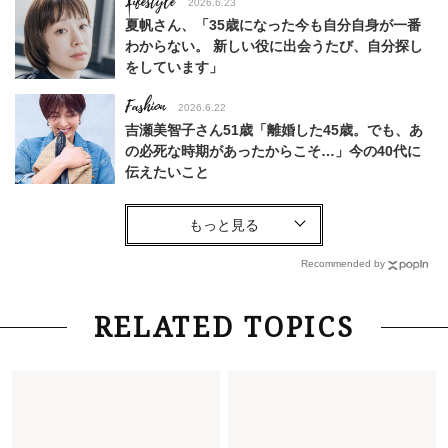
Lifestyle
2026.6.23
夏帆さん、「35歳になった今も自分自身が一番
わからない。 新しい役に出会うたび、自分探し
をしています」
Fashion
2026.6.22
吉瀬美智子さん51歳「離婚した45歳。でも、あ
の必死な時期があったからこそ…」今の40代に
伝えたいこと
Fashion
2026.8.6
【40代コンサバ派】白Tシャツは「パール×ゴー
ルドアクセ」を合わせるのが正解！〈大野真理子
Recommended by
さん×佐藤佳菜子さん〉
Lifestyle
2026.7.29
RELATED TOPICS
「お若いですね」は褒め言葉？“若い＝美しい”と
錯覚させる社会の危うさ【上野千鶴子のジェンダ
ーレス連載22】
Lifestyle
2026.8.6
26年夏の【開運アクション】は”ひと拭き”習