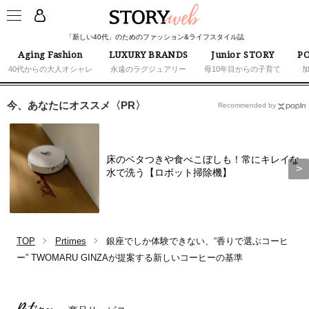
「新しい40代」のためのファッション&ライフスタイル誌
Aging Fashion
LUXURY BRANDS
Junior STORY
PO
40代からの大人オシャレ
永遠のラグジュアリー
母10年目からの子育て
今、あなたにオススメ〈PR〉
Recommended by
床のベタつきや食べこぼしも！常にキレイな
水で洗う【ロボット掃除機】
TOP
Prtimes
銀座でしか体験できない、“香りで選ぶコーヒ
ー” TWOMARU GINZAが提案する新しいコーヒーの基準