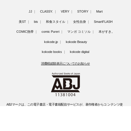
JJ
CLASSY.
VERY
STORY
Mart
美ST
bis
和食スタイル
女性自身
SmartFLASH
COMIC熱帯
comic Pureri
マンガ コミソル
本がすき。
kokode.jp
kokode Beauty
kokode books
kokode digital
消費税総額表示についてのお知らせ
ABJマークは、この電子書店・電子書籍配信サービスが、著作権者からコ ンテンツ使
用許諾を得た正規版配信サービスであることを示す登録商標(登録 番号 第6091713号)
です。
ABJマークの詳細、ABJマークを掲示しているサービスの一覧はこちらです。
https://aebs.or.jp/