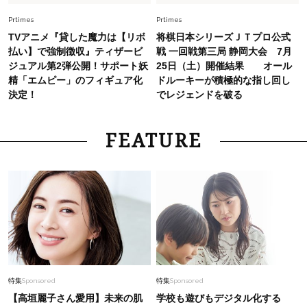
Prtimes
Prtimes
TVアニメ『貸した魔力は【リボ
将棋日本シリーズＪＴプロ公式
払い】で強制徴収』ティザービ
戦 一回戦第三局 静岡大会 7月
ジュアル第2弾公開！サポート妖
25日（土）開催結果 オール
精「エムピー」のフィギュア化
ドルーキーが積極的な指し回し
決定！
でレジェンドを破る
FEATURE
特集
Sponsored
特集
Sponsored
【高垣麗子さん愛用】未来の肌
学校も遊びもデジタル化する