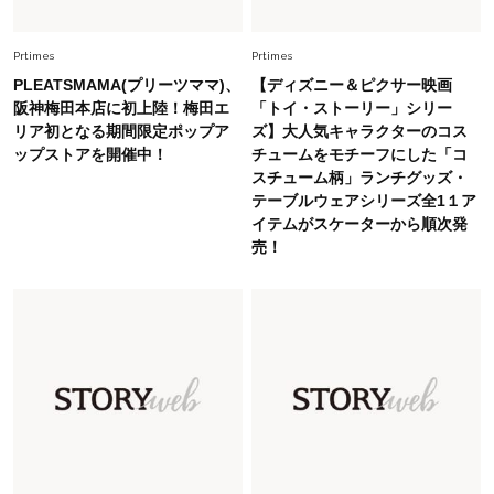
Fashion
Prtimes
Prtimes
2026.8.5
オシャレ40代の【ワンピ＆オールインワン】最
PLEATSMAMA(プリーツママ)、
【ディズニー＆ピクサー映画
旬着こなし3選。地味見え回避のコツは「バッグ
阪神梅田本店に初上陸！梅田エ
「トイ・ストーリー」シリー
選び」！
リア初となる期間限定ポップア
ズ】大人気キャラクターのコス
ップストアを開催中！
チュームをモチーフにした「コ
Fashion
2026.7.31
スチューム柄」ランチグッズ・
【40代のTシャツコーデ】超ビッグサイズ×きれ
テーブルウェアシリーズ全1１ア
いめハーフパンツでモードに昇華
イテムがスケーターから順次発
売！
Fashion
2026.7.9
スタイリストが本気で推す！40代がほどよく華
やぐ【甘め黒アイテム】3選
Fashion
2026.7.25
26年夏は「小ぶり」が大流行中！人と被らない
【最旬かごバッグ】6選