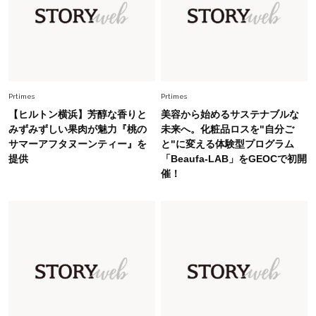
慣！「金運アップ→トイレ、じゃあ底上げ運
は？」
Fashion
2026.6.12
中村ゆりさん「40代になり、やっと“仕事以外の
幸福感”に目が向いた」ライフスタイルも、服も
Prtimes
Prtimes
【ヒルトン横浜】芳醇な香りと
美容から始めるサステナブルな
Fashion
みずみずしい果肉が魅力『桃の
未来へ。化粧品ロスを"自分ご
2026.7.16
サマーアフタヌーンティー』を
と"に変える体験型プログラム
白黒でもこんなに華やぐ！40代、夏の「甘めト
提供
「Beaufa-LAB」をGEOCで初開
ップス×パンツ」コーデ〈3選〉
催！
Fashion
2026.5.29
40代の夏通勤はこれ１着！「きちんと感」も
「オシャレ」も整うトレンドトップス〈4選〉
Fashion
2026.5.29
今、40代の「メガネ＆サングラス」のトレンド
に更新あり！“黒ぶち以外”が新定番に