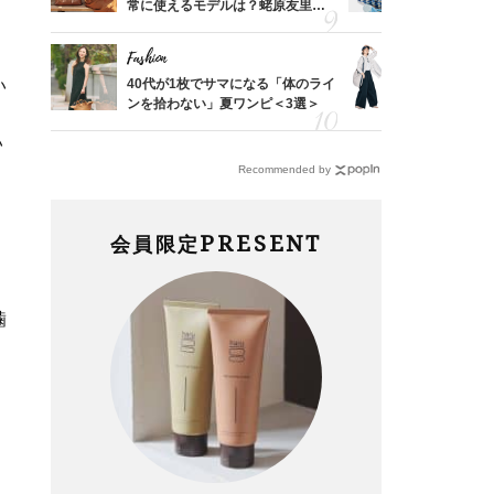
合間に
常に使えるモデルは？蛯原友里さ
人と被らな
ヨーグ
んと探す「最旬名品」4選
選
Fashion
Fashion
い
「53
40代が1枚でサマになる「体のライ
〈帰省にも
婚のリ
ンを拾わない」夏ワンピ＜3選＞
代「ワイド
でぶつ
【旅コーデ
い
Recommended by
PRESENT
会員限定
噛