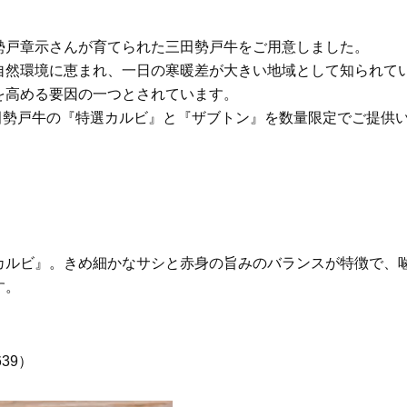
ブ」SNAP。人気アラフォー読者達
ーツカフェ】4選！買い物の
がお手本！
ひと休み〈チーズケーキ、
ルトetc.〉
勢戸章示さんが育てられた三田勢戸牛をご用意しました。
Beauty
Lifestyle
自然環境に恵まれ、一日の寒暖差が大きい地域として知られて
まるで美容液！【ディオール プレ
梅宮アンナさんご夫婦が語る 
ステージ】新クレンザーでうるお
歳と60歳、大人同士の電撃
を高める要因の一つとされています。
い艶めくなめらかな素肌へ
アル」周囲が驚くほど本音
田勢戸牛の『特選カルビ』と『ザブトン』を数量限定でご提供
かることも
カルビ』。きめ細かなサシと赤身の旨みのバランスが特徴で、
す。
39）