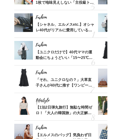
買える
1枚で地味見えしない「主役級トッ
レ40代が
れる名
プス」5選
「ミニ財布
Fashion
Fashion
って始
【シャネル、エルメスetc.】オシャ
【ユニクロ
えて、
レ40代がリアルに愛用している
動会にちょ
ゃなっ
「ミニ財布」＜スナップ18選＞
温別コーデ」
Fashion
Fashion
摘出手
【ユニクロだけで】40代ママの運
「それ、ユ
取って
動会にちょうどいい「15〜25℃気
子さんが4
そんな
温別コーデ」〈UNIQLO3選〉
ス】！秀逸
い
レイ見え
Fashion
Fashion
拭き掃
「それ、ユニクロなの？」大草直
【エルメス
由は？
子さんが40代に推す【ワンピー
常に使える
〉
ス】！秀逸シルエットで体型がキ
んと探す「
レイ見え
Lifestyle
Fashion
カ月め
【1泊2日弾丸旅行】無駄な時間ゼ
40代が1
結婚生
ロ！「大人の韓国旅」の大正解ス
ンを拾わな
ケジュールは？
Fashion
Fashion
【スイ
【エルメスのバッグ】気負わず日
26年夏は