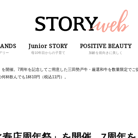
RANDS
Junior STORY
POSITIVE BEAUTY
アリー
母10年目からの子育て
加齢を前向きに美しく
」を開催。7周年を記念してご用意した三田勢戸牛・厳選和牛を数量限定でご
杯飲んでも1杯10円（税込11円）。
比寿店周年祭」を開催。7周年を