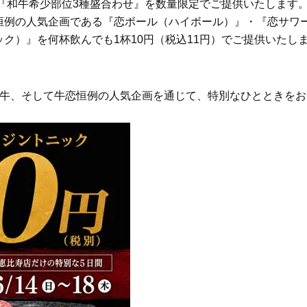
』『和牛希少部位3種盛合わせ』を数量限定でご提供いたします
Beauty
Lifestyle
恒例の人気企画である『恋ボール（ハイボール）』・『恋サワ
ク）』を何杯飲んでも1杯10円（税込11円）でご提供いたし
Beauty
Lifestyle
「それどこの？」と褒められる！
【帰省・夏のご挨拶】で喜
可愛すぎる【YSL】の新作「万能ク
「ホテル手土産」14選。〈
リーム」が夏のお守りに
別〉センスが伝わる逸品は
和牛、そして牛恋恒例の人気企画を通じて、特別なひとときをお
Beauty
Lifestyle
26年夏、石井美穂さん厳選の【美
【1泊2日弾丸旅行】無駄な
白アイテム】10選！40代以上は朝
ロ！「大人の韓国旅」の大
晩の「即効集中ケア」に頼る！
ケジュールは？
Beauty
Lifestyle
40代、翌朝の肌が見違える！夏の
梅宮アンナさん、父・辰夫
「ざらつき・ごわつき」をケアす
相続で学んだこと「親のお
る名品2選〈パック・ミスト〉
は”介護どうする？”から始
です」父・辰夫さんの相続
Beauty
Lifestyle
だこと
40代、顔がオシャレになる「リッ
【特別カット集】中村ゆり
プの色」は【モーブ】一択！大野
やわらかな透明感をまとう
真理子さんおすすめ名品
体の美しさ
Beauty
Lifestyle
「夕方から目力が落ちる…」40代
〈元社長秘書〉内緒で教え