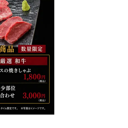
へ！石井美穂さんが推薦【名品ア
盆の帰省手土産5選】東京で
イクリーム】3選
「また買ってきて」と喜ば
品
Beauty
Lifestyle
酷暑の夏こそ40代が使うべき【美
中山優馬さん、姉と話し合
容液・クリーム】「シワ・たるみ
めた親孝行「親の年齢も考
ケア」はこれ一つでOK！
年に1回くらいは何かしなき
て」
Beauty
Lifestyle
黄ぐすみをオフ！40代の美白ケ
【梅宮アンナさん】乳がん
ア、最適解は【角質洗顔】。石井
術を経て「残った方の胸も
美穂さんおすすめ名品
しまいたい」とすら思う──
声もあることを知ってほし
Beauty
Lifestyle
40代は洗顔選びから！石井美穂さ
まずはここだけ！「寝室の
んの「夏枯れ肌対策」全部見せ
除」が【総合運】に効く理
【ハリケア・美白etc.】
〈26年夏の開運アクション
Beauty
Lifestyle
40代の透明感を底上げ【毛穴ケ
梅宮アンナさん、再婚から8
ア】名品3選！石井美穂さん「60本
の心境「お互い20年ぶりの
以上愛用中」のものも
活、正直簡単じゃない」
Beauty
Lifestyle
今いちばん垢抜ける「ショートボ
マニアが厳選、ソウル最旬