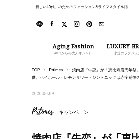
「新しい40代」のためのファッション&ライフスタイル誌
Aging Fashion
LUXURY B
40代からの大人オシャレ
永遠のラグジュ
TOP
Prtimes
焼肉店『牛恋』が「恵比寿店周年祭
供。ハイボール・レモンサワー・ジントニックは赤字覚悟の何
2026.06.09
Prtimes
キャンペーン
焼肉店『牛恋』が「恵