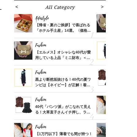
。
All Category
Fa
ー
ま
Lifestyle
Fashion
ばれる
【帰省・夏のご挨拶】で喜ばれる
【エルメス
価格
「ホテル手土産」14選。〈価格
用している
？
別〉センスが伝わる逸品は？
ナップ6選
Fashion
Fashion
時間ゼ
【エルメス】オシャレな40代が愛
黒より断然
正解ス
用している上品「ミニ財布」＜ス
ンピは【ネ
ナップ6選＞
しコーデ３
Fashion
Fashion
さんの
黒より断然垢抜ける！40代の夏ワ
40代「パ
金の話
ンピは【ネイビー】が正解！着回
る！大草直
めるん
しコーデ３
可愛い【ト
で学ん
Fashion
Fashion
さん
40代「パンツ派」がこなれて見え
【1万円以
、自然
る！大草直子さんイチ押し、ラク
1枚で地味
可愛い【トップス】4選
プス」5選
Fashion
Fashion
る【お
【1万円以下】薄着でも間が持つ！
【シャネル、