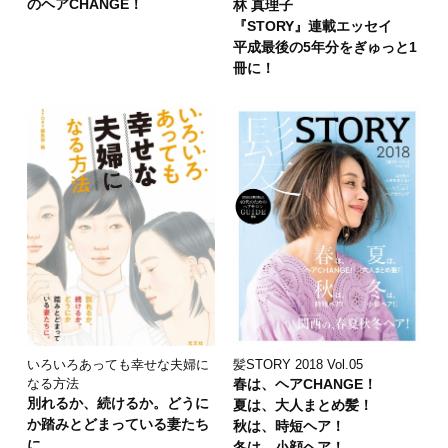
のヘアCHANGE！
林 真理子
『STORY』連載エッセイ
平成最後の5年分をぎゅっと1
冊に！
いろいろあっても幸せな夫婦に
髪STORY 2018 Vol.05
なる方法
春は、ヘアCHANGE！
別れるか、続けるか。どうに
夏は、大人まとめ髪！
か踏みとどまっている妻たち
秋は、時短ヘア！
に。
冬は、小顔ヘア！