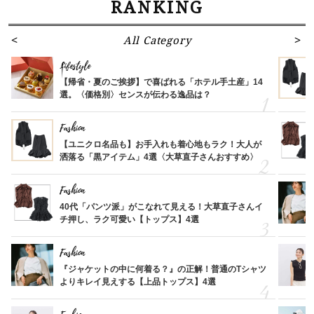
RANKING
All Category
Lifestyle
【帰省・夏のご挨拶】で喜ばれる「ホテル手土産」14
選。〈価格別〉センスが伝わる逸品は？
Fashion
【ユニクロ名品も】お手入れも着心地もラク！大人が
洒落る「黒アイテム」4選〈大草直子さんおすすめ〉
Fashion
40代「パンツ派」がこなれて見える！大草直子さんイ
チ押し、ラク可愛い【トップス】4選
Fashion
『ジャケットの中に何着る？』の正解！普通のTシャツ
よりキレイ見えする【上品トップス】4選