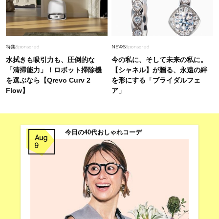
Fashion
2026.7.23
「Tシャツコーデ」が一番垢抜ける小物！【横長
バッグ】ならたくさん入って、ラクに洒落る
特集
Sponsored
NEWS
Sponsored
水拭きも吸引力も、圧倒的な
今の私に、そして未来の私に。
「清掃能力」！ロボット掃除機
【シャネル】が贈る、永遠の絆
を選ぶなら【Qrevo Curv 2
を形にする「ブライダルフェ
Flow】
ア」
今日の40代おしゃれコーデ
Aug
9