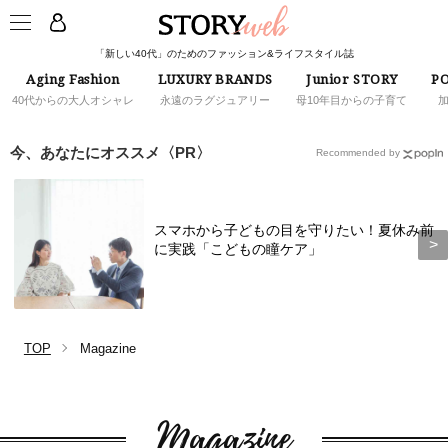
「新しい40代」のためのファッション&ライフスタイル誌
Aging Fashion
LUXURY BRANDS
Junior STORY
PO
40代からの大人オシャレ
永遠のラグジュアリー
母10年目からの子育て
今、あなたにオススメ〈PR〉
Recommended by
スマホから子どもの目を守りたい！夏休み前
に実践「こどもの瞳ケア」
TOP
Magazine
Magazine