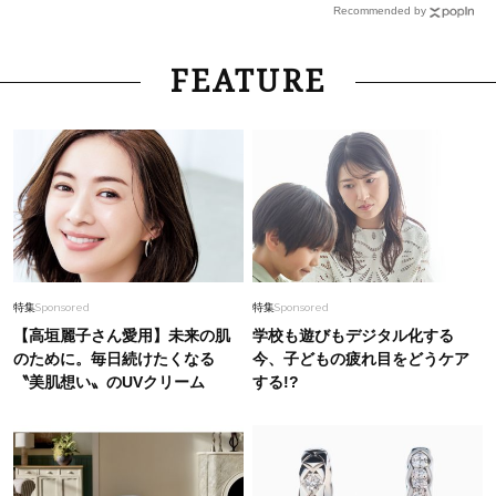
〈カルティエ〉名品図鑑【６選】
Recommended by
Fashion
2026.2.11
FEATURE
40代が今買うべきユニクロはこれ！【UNIQLO
and JW ANDERSON】新作・長袖コーデ〈3
選〉
Fashion
2025.12.15
「それユニクロって本当？」オシャレ40代が本
当に着たい【ユニクロ名品】コーデ3選
Fashion
2026.8.8
特集
Sponsored
特集
Sponsored
ラクなのに手抜きに見えない！40代の体型カバ
【高垣麗子さん愛用】未来の肌
学校も遊びもデジタル化する
ーを叶える【夏ワンピ】〈9選〉
のために。毎日続けたくなる
今、子どもの疲れ目をどうケア
〝美肌想い〟のUVクリーム
する!?
Fashion
2026.6.10
「それ無印良品なの！？」4,990円の【シースル
ーニット】で体型カバーして洒落る！＜MUJI
Labo＞