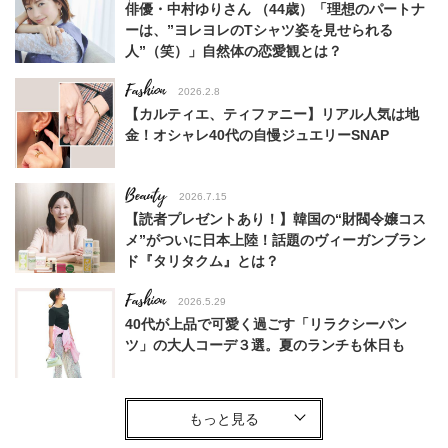
俳優・中村ゆりさん （44歳）「理想のパートナ
ーは、”ヨレヨレのTシャツ姿を見せられる
人”（笑）」自然体の恋愛観とは？
Fashion
2026.2.8
【カルティエ、ティファニー】リアル人気は地
金！オシャレ40代の自慢ジュエリーSNAP
Beauty
2026.7.15
【読者プレゼントあり！】韓国の“財閥令嬢コス
メ”がついに日本上陸！話題のヴィーガンブラン
ド『タリタクム』とは？
Fashion
2026.5.29
40代が上品で可愛く過ごす「リラクシーパン
ツ」の大人コーデ３選。夏のランチも休日も
Fashion
2025.12.20
【＃Fumio名品】ホリデーに自分へ贈りたい！