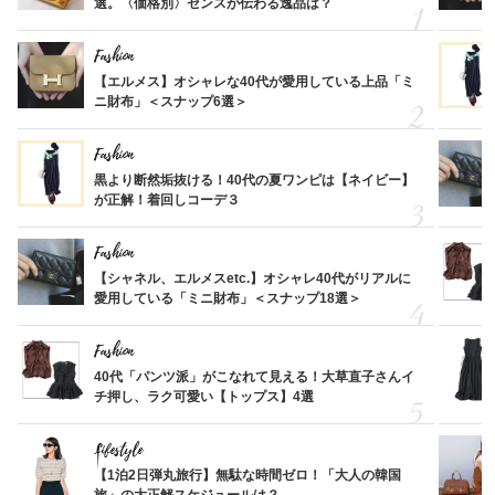
選。〈価格別〉センスが伝わる逸品は？
Fashion
【エルメス】オシャレな40代が愛用している上品「ミ
ニ財布」＜スナップ6選＞
Fashion
黒より断然垢抜ける！40代の夏ワンピは【ネイビー】
が正解！着回しコーデ３
Fashion
【シャネル、エルメスetc.】オシャレ40代がリアルに
愛用している「ミニ財布」＜スナップ18選＞
Fashion
40代「パンツ派」がこなれて見える！大草直子さんイ
チ押し、ラク可愛い【トップス】4選
Lifestyle
【1泊2日弾丸旅行】無駄な時間ゼロ！「大人の韓国
旅」の大正解スケジュールは？