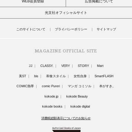
WEB会員登録
広告掲載について
光文社オフィシャルサイト
このサイトについて
プライバシーポリシー
サイトマップ
MAGAZINE OFFICIAL SITE
JJ
CLASSY.
VERY
STORY
Mart
美ST
bis
和食スタイル
女性自身
SmartFLASH
COMIC熱帯
comic Pureri
マンガ コミソル
本がすき。
kokode.jp
kokode Beauty
kokode books
kokode digital
消費税総額表示についてのお知らせ