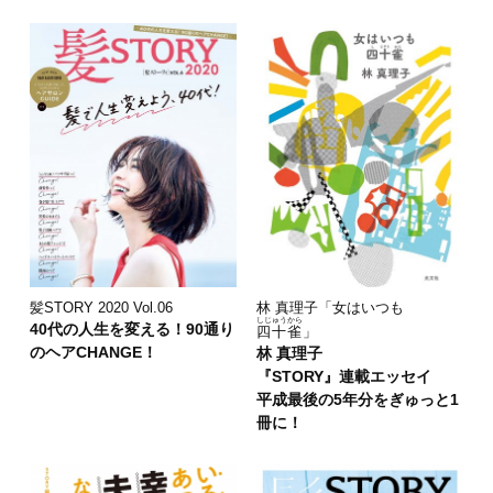
林 真理子「女はいつも
髪STORY 2020 Vol.06
しじゅうから
40代の人生を変える！90通り
四十雀
」
のヘアCHANGE！
林 真理子
『STORY』連載エッセイ
平成最後の5年分をぎゅっと1
冊に！