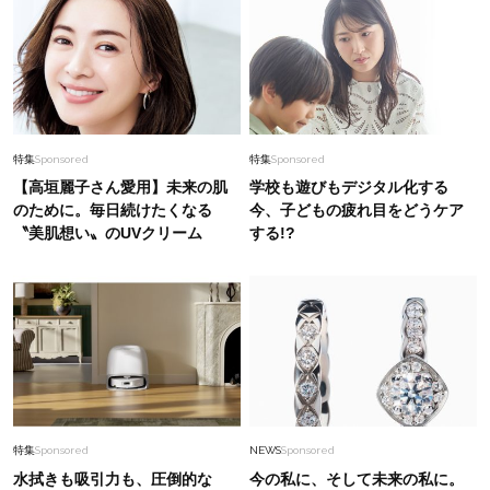
Beauty
2026.4.2
“初めまして”の印象は「リップ」で決まる！今ど
き40代は【目的別に３色】を使い分け
Lifestyle
2026.7.28
特集
Sponsored
特集
Sponsored
2026年夏の【開運アクション】は「拭く」こ
【高垣麗子さん愛用】未来の肌
学校も遊びもデジタル化する
と！「運の土台を浄化」して運を受け取りやすく
のために。毎日続けたくなる
今、子どもの疲れ目をどうケア
〝美肌想い〟のUVクリーム
する!?
Fashion
2026.8.5
40代の”ワイドパンツコーデ”が垢抜ける！秋ま
で日常で使いたい【最旬バッグ】2選
Lifestyle
2026.7.30
俳優・中村ゆりさん 「母を助けたい」という一
心でアイドルへ。違和感を乗り越え、人生を変え
特集
Sponsored
NEWS
Sponsored
た深夜のファミレスでの”一言”
水拭きも吸引力も、圧倒的な
今の私に、そして未来の私に。