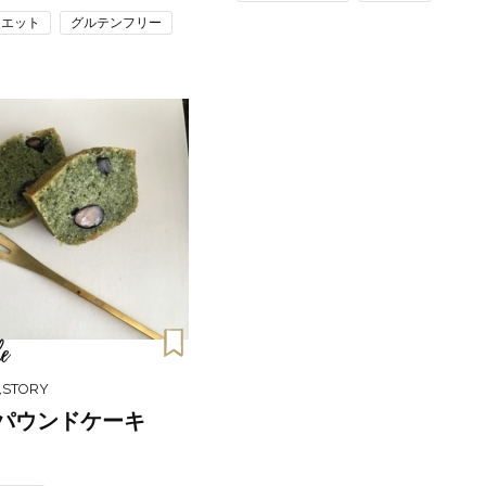
「それどこの？」と褒められる！
【帰省・夏のご挨拶】で喜
イエット
グルテンフリー
可愛すぎる【YSL】の新作「万能ク
「ホテル手土産」14選。〈
リーム」が夏のお守りに
別〉センスが伝わる逸品は
Beauty
Lifestyle
26年夏、石井美穂さん厳選の【美
【1泊2日弾丸旅行】無駄な
白アイテム】10選！40代以上は朝
ロ！「大人の韓国旅」の大
晩の「即効集中ケア」に頼る！
ケジュールは？
Beauty
Lifestyle
40代、翌朝の肌が見違える！夏の
梅宮アンナさん、父・辰夫
「ざらつき・ごわつき」をケアす
相続で学んだこと「親のお
る名品2選〈パック・ミスト〉
は”介護どうする？”から始
です」父・辰夫さんの相続
Beauty
Lifestyle
だこと
40代、顔がオシャレになる「リッ
【特別カット集】中村ゆり
プの色」は【モーブ】一択！大野
やわらかな透明感をまとう
e
真理子さんおすすめ名品
体の美しさ
Beauty
Lifestyle
STORY
「夕方から目力が落ちる…」40代
〈元社長秘書〉内緒で教え
パウンドケーキ
へ！石井美穂さんが推薦【名品ア
盆の帰省手土産5選】東京で
イクリーム】3選
「また買ってきて」と喜ば
品
Beauty
Lifestyle