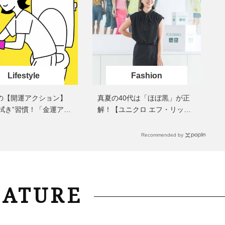
Lifestyle
Fashion
夏の【開運アクション】
真夏の40代は「ほぼ黒」が正
拭き”習慣！「金運アッ
解！【ユニクロ エフ・リッ
イレ、じゃあ底上げ運
ソ】で上品に〈新作コーデ3
選〉
Recommended by
EATURE