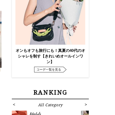
オンもオフも旅行にも！真夏の40代のオ
シャレを制す【きれいめオールインワ
ン】
コーデ一覧を見る
RANKING
All Category
Fa
Lifestyle
Fashion