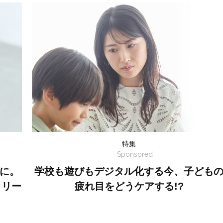
特集
Sponsored
に。
学校も遊びもデジタル化する今、子ども
クリー
疲れ目をどうケアする!?