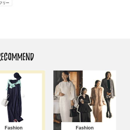
フリー
酷暑の夏こそ40代が使うべき【美
中山優馬さん、姉と話し合
容液・クリーム】「シワ・たるみ
めた親孝行「親の年齢も考
ケア」はこれ一つでOK！
年に1回くらいは何かしなき
て」
Beauty
Lifestyle
40代は洗顔選びから！石井美穂さ
【梅宮アンナさん】乳がん
んの「夏枯れ肌対策」全部見せ
術を経て「残った方の胸も
【ハリケア・美白etc.】
しまいたい」とすら思う──
声もあることを知ってほし
Beauty
Lifestyle
RECOMMEND
黄ぐすみをオフ！40代の美白ケ
まずはここだけ！「寝室の
ア、最適解は【角質洗顔】。石井
除」が【総合運】に効く理
美穂さんおすすめ名品
〈26年夏の開運アクション
Beauty
Lifestyle
今いちばん垢抜ける「ショートボ
マニアが厳選、ソウル最旬
ブ」SNAP。人気アラフォー読者達
ーツカフェ】4選！買い物の
がお手本！
ひと休み〈チーズケーキ、
ルトetc.〉
Beauty
Lifestyle
40代の透明感を底上げ【毛穴ケ
梅宮アンナさん、再婚から8
ア】名品3選！石井美穂さん「60本
の心境「お互い20年ぶりの
以上愛用中」のものも
活、正直簡単じゃない」
Beauty
Lifestyle
Fashion
Fashion