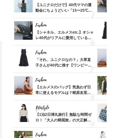
って始
【ユニクロだけで】40代ママの運
【シャネル、
えて、
動会にちょうどいい「15〜25℃気
レ40代が
ゃなっ
温別コーデ」〈UNIQLO3選〉
「ミニ財布
Fashion
Fashion
摘出手
【シャネル、エルメスetc.】オシャ
「それ、ユ
取って
レ40代がリアルに愛用している
子さんが4
そんな
「ミニ財布」＜スナップ18選＞
ス】！秀逸
い
レイ見え
Fashion
Fashion
拭き掃
「それ、ユニクロなの？」大草直
【エルメス
由は？
子さんが40代に推す【ワンピー
常に使える
〉
ス】！秀逸シルエットで体型がキ
んと探す「
レイ見え
Fashion
Fashion
【スイ
【エルメスのバッグ】気負わず日
40代が1
合間に
常に使えるモデルは？蛯原友里さ
ンを拾わな
ヨーグ
んと探す「最旬名品」4選
Lifestyle
Fashion
カ月め
【1泊2日弾丸旅行】無駄な時間ゼ
26年夏は
結婚生
ロ！「大人の韓国旅」の大正解ス
人と被らな
ケジュールは？
選
Fashion
Fashion
Fashion
Fashion