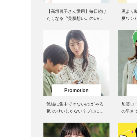
【高垣麗子さん愛用】毎日続け
黒より
たくなる〝美肌想い〟のUVク
夏ワン
リーム
解！着
勉強に集中できないのは“やる
加藤ロ
気”のせいじゃない？プロに学
の早さで
ぶアイケア
緒だと