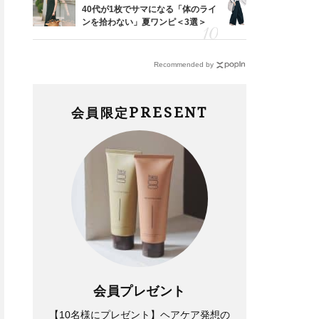
「53
40代が1枚でサマになる「体のライ
〈帰省にも
婚のリ
ンを拾わない」夏ワンピ＜3選＞
代「ワイド
パンツ派の“ワンピ的存在”！40
とにかく履き心地が良い！【神
でぶつ
【旅コーデ
代は【オールインワン】でラク
シューズ】2選。スタイリスト
に着映える＜5選＞
が激推しする名品
Recommended by
PRESENT
会員限定
Fashion
Fashion
今買うべきは【アシックス】！
40代、暑い日のオシャレに
STORYスタイリストが今リア
【快適ワンピース】４選。締め
ルに欲しいスニーカー２選
つけないけどキレイ見え！
会員プレゼント
【10名様にプレゼント】ヘアケア発想の