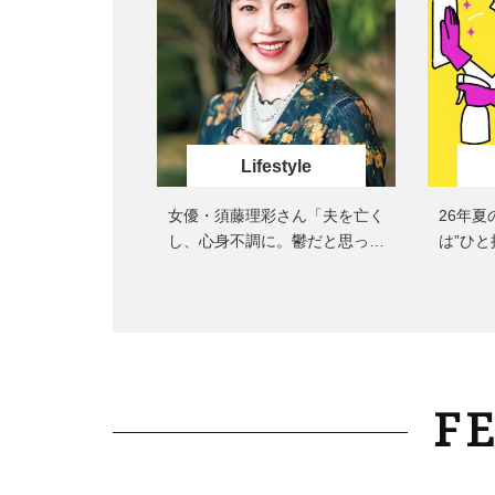
Lifestyle
女優・須藤理彩さん「夫を亡く
26年
し、心身不調に。鬱だと思って
は”ひと
いたら…」原因がわかり自責を
プ→ト
卒業
は？」
F