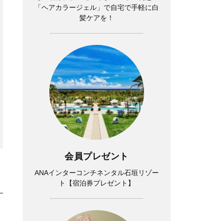
「ヘアカラージェル」で自宅で手軽に白
髪ケアを！
Beauty
Beauty
40代の「最旬ショートボブ」
“美女化を更新中”大沢あかねさ
SNAP3選。セットも簡単で垢
ん40歳「これ使ってると必ず
抜ける！
褒められる！」メーク名品３選
会員プレゼント
ANAインターコンチネンタル石垣リゾー
ト【宿泊券プレゼント】