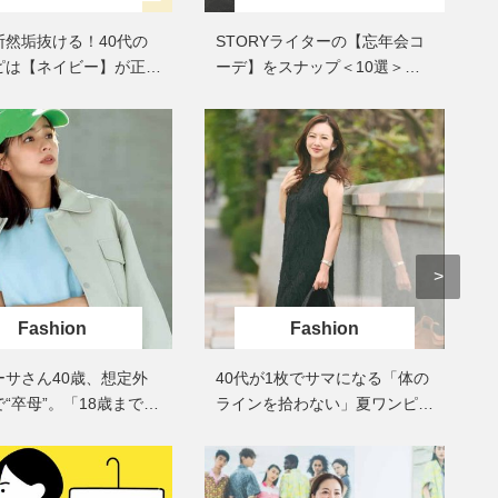
まるで美容液！【ディオール プレ
梅宮アンナさんご夫婦が語る 
ステージ】新クレンザーでうるお
歳と60歳、大人同士の電撃
断然垢抜ける！40代の
STORYライターの【忘年会コ
い艶めくなめらかな素肌へ
アル」周囲が驚くほど本音
ピは【ネイビー】が正
ーデ】をスナップ＜10選＞ク
かることも
回しコーデ３
リスマスパーティーにも！
Fashion
Fashion
ーサさん40歳、想定外
40代が1枚でサマになる「体の
“卒母”。「18歳まで一
ラインを拾わない」夏ワンピ＜
思ってた…」その心境
3選＞