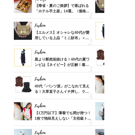
ばれる
【帰省・夏のご挨拶】で喜ばれる
【エルメス
価格
「ホテル手土産」14選。〈価格
用している
？
別〉センスが伝わる逸品は？
ナップ6選
Fashion
Fashion
時間ゼ
【エルメス】オシャレな40代が愛
黒より断然
正解ス
用している上品「ミニ財布」＜ス
ンピは【ネ
ナップ6選＞
しコーデ３
Fashion
Fashion
さんの
黒より断然垢抜ける！40代の夏ワ
40代「パ
金の話
ンピは【ネイビー】が正解！着回
る！大草直
めるん
しコーデ３
可愛い【ト
で学ん
Fashion
Fashion
さん
40代「パンツ派」がこなれて見え
【1万円以
、自然
る！大草直子さんイチ押し、ラク
1枚で地味
可愛い【トップス】4選
プス」5選
Fashion
Fashion
る【お
【1万円以下】薄着でも間が持つ！
【ユニクロ
買える
1枚で地味見えしない「主役級トッ
動会にちょ
れる名
プス」5選
温別コーデ」
Fashion
Fashion