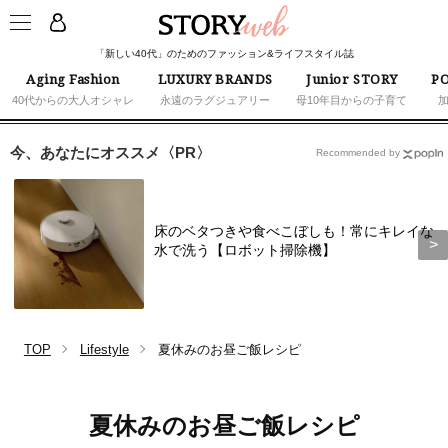
「新しい40代」のためのファッション&ライフスタイル誌
Aging Fashion
LUXURY BRANDS
Junior STORY
PO
40代からの大人オシャレ
永遠のラグジュアリー
母10年目からの子育て
今、あなたにオススメ〈PR〉
Recommended by
床のベタつきや食べこぼしも！常にキレイな
水で洗う【ロボット掃除機】
TOP
Lifestyle
夏休みのお昼ご飯レシピ
夏休みのお昼ご飯レシピ