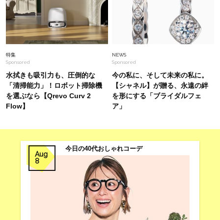
Fashion
2026.7.13
「ノースリーブは着たくない」40代へ。二の腕
をきれいにカバーする【夏トップス】5選
特集
NEWS
Sponsored
Sponsored
水拭きも吸引力も、圧倒的な
今の私に、そして未来の私に。
「清掃能力」！ロボット掃除機
【シャネル】が贈る、永遠の絆
を選ぶなら【Qrevo Curv 2
を形にする「ブライダルフェ
Flow】
ア」
今日の40代おしゃれコーデ
Aug
8