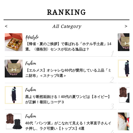
RANKING
All Category
Lifestyle
【帰省・夏のご挨拶】で喜ばれる「ホテル手土産」14
選。〈価格別〉センスが伝わる逸品は？
Fashion
【エルメス】オシャレな40代が愛用している上品「ミ
ニ財布」＜スナップ6選＞
Fashion
黒より断然垢抜ける！40代の夏ワンピは【ネイビー】
が正解！着回しコーデ３
Fashion
40代「パンツ派」がこなれて見える！大草直子さんイ
チ押し、ラク可愛い【トップス】4選