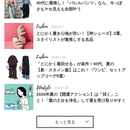
40代に最推し！「バレルパンツ」なら、今っぽ
さもヤセ見えも全部叶う
Fashion
2026.8.7
とにかく履き心地が良い！【神シューズ】2選。
スタイリストが激推しする名品
Fashion
2026.7.20
「とにかく着回せる」が条件！40代、夏の
【新・スタメン服】はこれ！〈ワンピ、セットア
ップコーデ9選〉
Lifestyle
2026.7.28
2026年夏の【開運アクション】は「拭く」こ
と！「運の土台を浄化」して運を受け取りやすく
Fashion
2026.7.18
40代の夏カジュアルを救う【タック入りパン