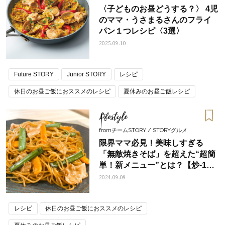
〈子どものお昼どうする？〉 4児
のママ・うさまるさんのフライ
パン１つレシピ〈3選〉
2025.09.10
Future STORY
Junior STORY
レシピ
休日のお昼ご飯におススメのレシピ
夏休みのお昼ご飯レシピ
Lifestyle
fromチームSTORY / STORYグルメ
限界ママ必見！美味しすぎる
「無敵焼きそば」を超えた“超簡
単！新メニュー”とは？【炒-1グ
ランプリレポート】
2024.09.09
レシピ
休日のお昼ご飯におススメのレシピ