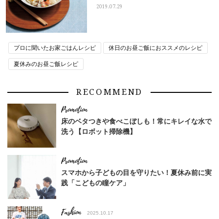
2019.07.29
プロに聞いたお家ごはんレシピ
休日のお昼ご飯におススメのレシピ
夏休みのお昼ご飯レシピ
RECOMMEND
床のベタつきや食べこぼしも！常にキレイな水で
洗う【ロボット掃除機】
スマホから子どもの目を守りたい！夏休み前に実
践「こどもの瞳ケア」
Fashion
2025.10.17