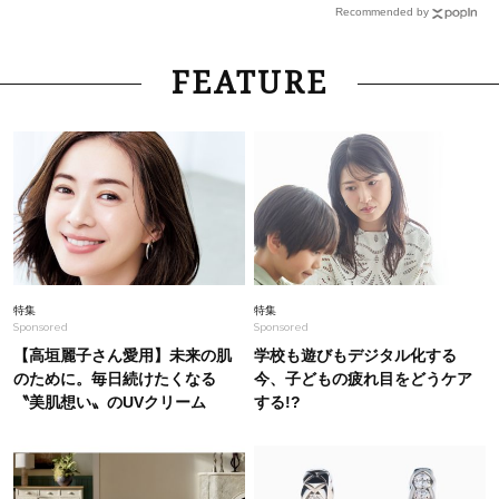
ツ】4選！「幅広シルエット」で涼しく体型カバ
Recommended by
ー
Fashion
2026.7.25
FEATURE
〈ビルケンシュトックetc〉足が痛くならないの
に盛れる！【ぺたんこサンダル】4選
Fashion
2026.7.10
40代は「ゆるく絞る」がキレイ見えの正解！ウ
エスト調整自在な【ドロストワンピ】4選
Fashion
2026.7.31
特集
特集
Sponsored
Sponsored
大人にハマる「韓国ブランドアイテム」を6名様
にプレゼント！
【高垣麗子さん愛用】未来の肌
学校も遊びもデジタル化する
のために。毎日続けたくなる
今、子どもの疲れ目をどうケア
〝美肌想い〟のUVクリーム
する!?
Fashion
2026.8.7
コーデで悩まない！暑い夏、40代は“黒”で即き
ちんと＆おしゃれに！【アイテム4選】