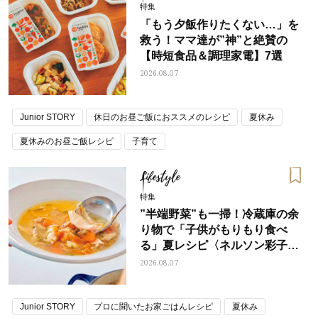
特集
「もう夕飯作りたくない…」を
救う！ママ達が”神”と絶賛の
【時短食品＆調理家電】7選
2026.08.07
Junior STORY
休日のお昼ご飯におススメのレシピ
夏休み
夏休みのお昼ご飯レシピ
子育て
Lifestyle
特集
”半端野菜”も一掃！冷蔵庫の余
り物で「子供がもりもり食べ
る」夏レシピ〈ネルソン彩子さ
ん〉
2026.08.07
Junior STORY
プロに聞いたお家ごはんレシピ
夏休み