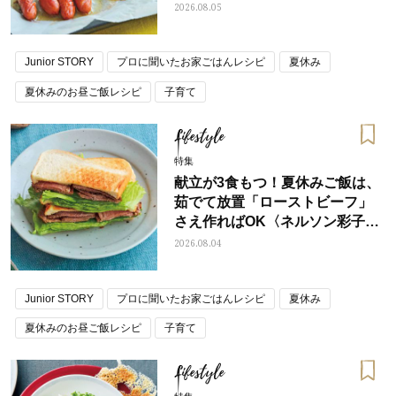
2026.08.05
Junior STORY
プロに聞いたお家ごはんレシピ
夏休み
夏休みのお昼ご飯レシピ
子育て
Lifestyle
特集
献立が3食もつ！夏休みご飯は、
茹でて放置「ローストビーフ」
さえ作ればOK〈ネルソン彩子さ
ん〉
2026.08.04
Junior STORY
プロに聞いたお家ごはんレシピ
夏休み
夏休みのお昼ご飯レシピ
子育て
Lifestyle