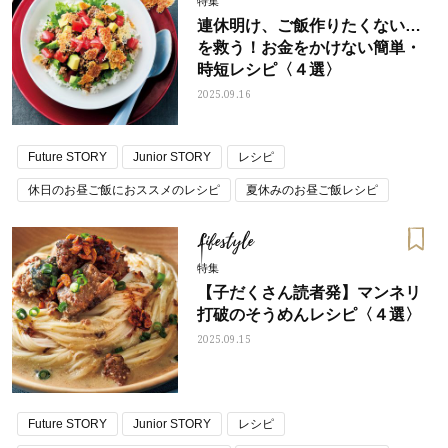
特集
連休明け、ご飯作りたくない…
を救う！お金をかけない簡単・
時短レシピ〈４選〉
2025.09.16
Future STORY
Junior STORY
レシピ
休日のお昼ご飯におススメのレシピ
夏休みのお昼ご飯レシピ
Lifestyle
特集
【子だくさん読者発】マンネリ
打破のそうめんレシピ〈４選〉
2025.09.15
Future STORY
Junior STORY
レシピ