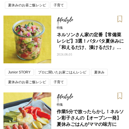
夏休みのお昼ご飯レシピ
子育て
Lifestyle
特集
ネルソンさん家の定番【常備菜
レシピ】3選！バタバタ夏休みに
「和えるだけ、漬けるだけ」の
あと1品
2026.08.05
Junior STORY
プロに聞いたお家ごはんレシピ
夏休み
夏休みのお昼ご飯レシピ
子育て
Lifestyle
特集
作業5分で放ったらかし！ネルソ
ン彩子さんの【オーブン一発】
夏休みごはんがママの味方に