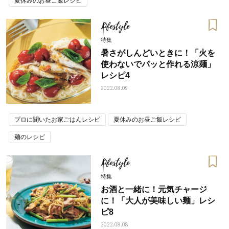
夏休みのお昼ご飯レシピ
Lifestyle
特集
暑さがしんどいときに！「火を
使わないでパッと作れる涼麺」
レシピ4
2022.08.09
プロに聞いたお家ごはんレシピ
夏休みのお昼ご飯レシピ
麺のレシピ
Lifestyle
特集
お酒と一緒に！元気チャージ
に！「大人が美味しい麺」レシ
ピ8
2022.08.08