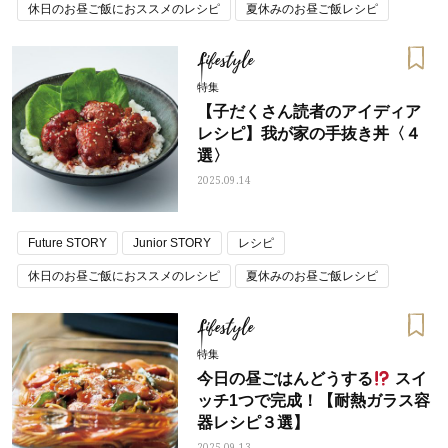
休日のお昼ご飯におススメのレシピ
夏休みのお昼ご飯レシピ
Lifestyle
特集
【子だくさん読者のアイディア
レシピ】我が家の手抜き丼〈４
選〉
2025.09.14
Future STORY
Junior STORY
レシピ
休日のお昼ご飯におススメのレシピ
夏休みのお昼ご飯レシピ
Lifestyle
特集
今日の昼ごはんどうする
スイ
ッチ1つで完成！【耐熱ガラス容
器レシピ３選】
2025.09.13