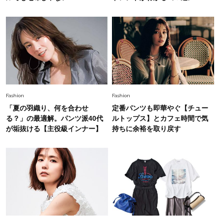
Fashion
2026.6.26
初夏はこれさえあれば！40代は【淡色ワンピ】
で即涼しげ＆上品見え〈3選〉
Fashion
2026.8.5
オシャレ40代の【ワンピ＆オールインワン】最
旬着こなし3選。地味見え回避のコツは「バッグ
Fashion
Fashion
選び」！
「夏の羽織り、何を合わせ
定番パンツも即華やぐ【チュー
Fashion
る？」の最適解。パンツ派40代
ルトップス】とカフェ時間で気
2026.7.31
【40代のTシャツコーデ】超ビッグサイズ×きれ
が垢抜ける【主役級インナー】
持ちに余裕を取り戻す
いめハーフパンツでモードに昇華
Fashion
2026.6.25
毎日忙しい40代が頼れる！無難に見えない【ひ
とくせ黒ワンピ】〈5選〉