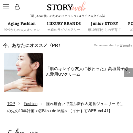
「新しい40代」のためのファッション&ライフスタイル誌
Aging Fashion
LUXURY BRANDS
Junior STORY
PO
40代からの大人オシャレ
永遠のラグジュアリー
母10年目からの子育て
今、あなたにオススメ〈PR〉
Recommended by
「肌のキレイな友人に教わった」高垣麗子さ
ん愛用UVクリーム
TOP
Fashion
憧れ度合いで選ぶ新作＆定番ジュエリーでこ
の先の10年計画＜②Bijou de M編＞【イナトモWEB Vol.41】