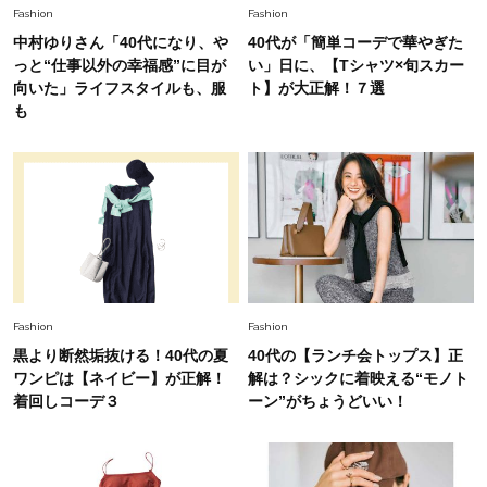
Fashion
2026.7.9
Fashion
Fashion
スタイリストが本気で推す！40代がほどよく華
中村ゆりさん「40代になり、や
40代が「簡単コーデで華やぎた
やぐ【甘め黒アイテム】3選
っと“仕事以外の幸福感”に目が
い」日に、【Tシャツ×旬スカー
向いた」ライフスタイルも、服
ト】が大正解！７選
Fashion
も
2026.7.25
26年夏は「小ぶり」が大流行中！人と被らない
【最旬かごバッグ】6選
Fashion
2026.7.26
【猛暑でもきれい見え】40代が手放せない「黒
ワンピ」5選
Fashion
Fashion
黒より断然垢抜ける！40代の夏
40代の【ランチ会トップス】正
ワンピは【ネイビー】が正解！
解は？シックに着映える“モノト
着回しコーデ３
ーン”がちょうどいい！