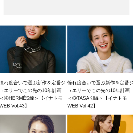
憧れ度合いで選ぶ新作＆定番ジ
憧れ度合いで選ぶ新作＆定番
ュエリーでこの先の10年計画
ュエリーでこの先の10年計画
＜④HERMÈS編＞【イナトモ
＜③TASAKI編＞【イナトモ
WEB Vol.43】
WEB Vol.42】