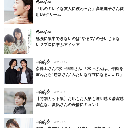
「肌のキレイな友人に教わった」高垣麗子さん愛
用UVクリーム
勉強に集中できないのは“やる気”のせいじゃな
い？プロに学ぶアイケア
Lifestyle
2026.7.22
斎藤工さん×水上恒司さん 「水上さんは、年齢を
重ねたら“勝新さん”みたいな存在になる……!?」
Lifestyle
2026.6.23
【特別カット集】お肌もお人柄も透明感＆清潔感
満点な、夏帆さんの表情にキュン！
Lifestyle
2026.7.30