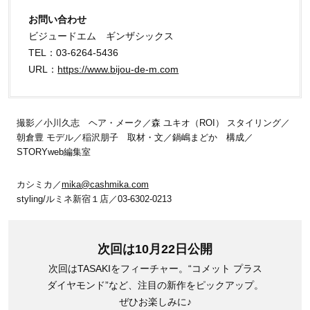
お問い合わせ
ビジュードエム ギンザシックス
TEL：03-6264-5436
URL：
https://www.bijou-de-m.com
撮影／小川久志 ヘア・メーク／森 ユキオ（ROI） スタイリング／
朝倉豊 モデル／稲沢朋子 取材・文／鍋嶋まどか 構成／
STORYweb編集室
カシミカ／
mika@cashmika.com
styling/ルミネ新宿１店／03-6302-0213
次回は10月22日公開
次回はTASAKIをフィーチャー。“コメット プラス
ダイヤモンド”など、注目の新作をピックアップ。
ぜひお楽しみに♪