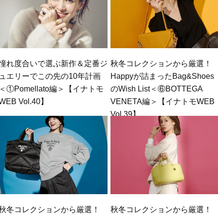
憧れ度合いで選ぶ新作＆定番ジ
秋冬コレクションから厳選！
ュエリーでこの先の10年計画
Happyが詰まったBag&Shoes
＜①Pomellato編＞【イナトモ
のWish List＜⑥BOTTEGA
WEB Vol.40】
VENETA編＞【イナトモWEB
Vol.39】
秋冬コレクションから厳選！
秋冬コレクションから厳選！