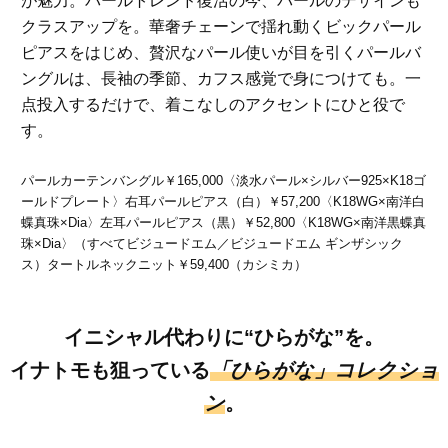
が魅力。パールトレンド復活の今、パールのデザインも
クラスアップを。華奢チェーンで揺れ動くビックパール
ピアスをはじめ、贅沢なパール使いが目を引くパールバ
ングルは、長袖の季節、カフス感覚で身につけても。一
点投入するだけで、着こなしのアクセントにひと役で
す。
パールカーテンバングル￥165,000〈淡水パール×シルバー925×K18ゴ
ールドプレート〉右耳パールピアス（白）￥57,200〈K18WG×南洋白
蝶真珠×Dia〉左耳パールピアス（黒）￥52,800〈K18WG×南洋黒蝶真
珠×Dia〉（すべてビジュードエム／ビジュードエム ギンザシック
ス）タートルネックニット￥59,400（カシミカ）
イニシャル代わりに“ひらがな”を。
イナトモも狙っている
「ひらがな」コレクショ
ン
。