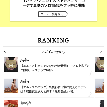
【シャツ×デニム】のストレスフリーコ
ーデで真夏のソロTIMEをフッ軽に堪能
コーデ一覧を見る
RANKING
All Category
Fashion
【エルメス】オシャレな40代が愛用している上品「ミ
ニ財布」＜スナップ6選＞
Fashion
【エルメスのバッグ】気負わず日常に使えるモデル
は？蛯原友里さんと探す「最旬名品」4選
Lifestyle