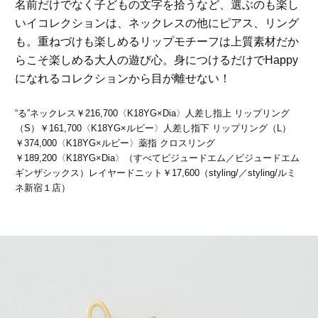
名前だけでなく子どもの文字を拾うなど、選ぶのも楽し
いイコレクションは、ネックレスの他にピアス、リング
も。重ねづけも楽しめるリップモチーフは上質素材だか
らこそ楽しめる大人の遊び心。身につけるだけでHappy
になれるコレクションから目が離せない！
“る”ネックレス￥216,700〈K18YG×Dia〉人差し指上 リップリング
（S）￥161,700〈K18YG×ルビー〉人差し指下 リップリング（L）
￥374,000〈K18YG×ルビー〉薬指 クロスリング
￥189,200〈K18YG×Dia〉（すべてビジュードエム／ビジュードエム
ギンザシックス）レイヤードニット￥17,600（styling/／styling/ルミ
ネ新宿１店）