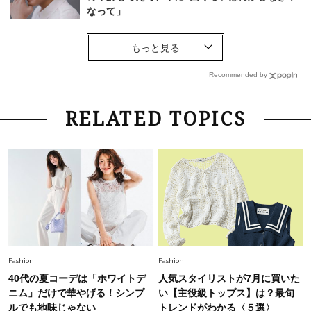
なって」
Lifestyle
2026.7.29
「人間、役に立たなきゃ生きてちゃいかんか？」
上野千鶴子先生が問い直す“理想の老後”の呪縛
Recommended by
【ジェンダー連載23】
Fashion
2026.6.12
RELATED TOPICS
中村ゆりさん「40代になり、やっと“仕事以外の
幸福感”に目が向いた」ライフスタイルも、服も
Fashion
2026.7.16
白黒でもこんなに華やぐ！40代、夏の「甘めト
ップス×パンツ」コーデ〈3選〉
Fashion
2026.5.29
Fashion
Fashion
40代の夏通勤はこれ１着！「きちんと感」も
40代の夏コーデは「ホワイトデ
人気スタイリストが7月に買いた
「オシャレ」も整うトレンドトップス〈4選〉
ニム」だけで華やげる！シンプ
い【主役級トップス】は？最旬
ルでも地味じゃない
トレンドがわかる〈５選〉