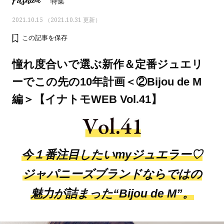
Fashion
特集
2021.10.15 （2021.10.31 更新）
この記事を保存
憧れ度合いで選ぶ新作＆定番ジュエリ
ーでこの先の10年計画＜②Bijou de M
編＞【イナトモWEB Vol.41】
今１番注目したいmyジュエラー♡
ママとパパに贈る「ジェンダーレ
人気の40代髪型・ヘア
ジャパニーズブランドならではの
ス学」
タログ
魅力が詰まった“Bijou de M”。