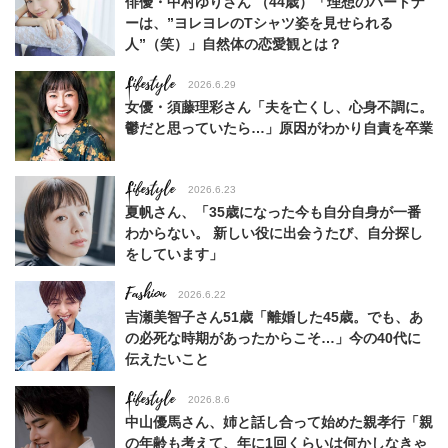
俳優・中村ゆりさん （44歳）「理想のパートナ
ーは、”ヨレヨレのTシャツ姿を見せられる
人”（笑）」自然体の恋愛観とは？
Lifestyle
2026.6.29
女優・須藤理彩さん「夫を亡くし、心身不調に。
鬱だと思っていたら…」原因がわかり自責を卒業
Lifestyle
2026.6.23
夏帆さん、「35歳になった今も自分自身が一番
わからない。 新しい役に出会うたび、自分探し
をしています」
Fashion
2026.6.22
吉瀬美智子さん51歳「離婚した45歳。でも、あ
の必死な時期があったからこそ…」今の40代に
伝えたいこと
Lifestyle
2026.8.6
中山優馬さん、姉と話し合って始めた親孝行「親
の年齢も考えて、年に1回くらいは何かしなきゃ