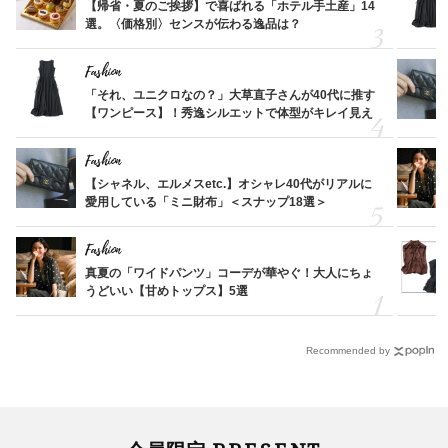
【帰省・夏のご挨拶】で喜ばれる「ホテル手土産」14
選。〈価格別〉センスが伝わる逸品は？
Fashion
「それ、ユニクロなの？」大草直子さんが40代に推す
【ワンピース】！秀逸シルエットで体型がキレイ見え
Fashion
【シャネル、エルメスetc.】オシャレ40代がリアルに
愛用している「ミニ財布」＜スナップ18選＞
Fashion
真夏の「ワイドパンツ」コーデが華やぐ！大人にちょ
うどいい【甘めトップス】5選
Recommended by