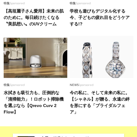
特集
Sponsored
特集
Sponsored
【高垣麗子さん愛用】未来の肌
学校も遊びもデジタル化する
のために。毎日続けたくなる
今、子どもの疲れ目をどうケア
〝美肌想い〟のUVクリーム
する!?
特集
Sponsored
NEWS
Sponsored
水拭きも吸引力も、圧倒的な
今の私に、そして未来の私に。
「清掃能力」！ロボット掃除機
【シャネル】が贈る、永遠の絆
を選ぶなら【Qrevo Curv 2
を形にする「ブライダルフェ
Flow】
ア」