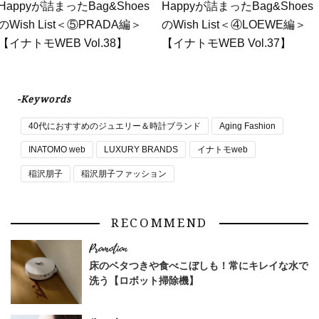
Happyが詰まったBag&Shoes
Happyが詰まったBag&Shoes
のWish List＜⑤PRADA編＞
のWish List＜④LOEWE編＞
【イナトモWEB Vol.38】
【イナトモWEB Vol.37】
-Keywords
40代におすすめのジュエリー＆時計ブランド
Aging Fashion
INATOMO web
LUXURY BRANDS
イナトモweb
稲沢朋子
稲沢朋子ファッション
RECOMMEND
床のベタつきや食べこぼしも！常にキレイな水で
洗う【ロボット掃除機】