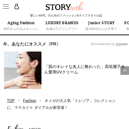
「新しい40代」のためのファッション&ライフスタイル誌
Aging Fashion
LUXURY BRANDS
Junior STORY
PO
40代からの大人オシャレ
永遠のラグジュアリー
母10年目からの子育て
今、あなたにオススメ〈PR〉
Recommended by
「肌のキレイな友人に教わった」高垣麗子さ
ん愛用UVクリーム
TOP
Fashion
オメガの大人気「トレゾア」コレクション
に、マラカイト ダイアルが新登場！