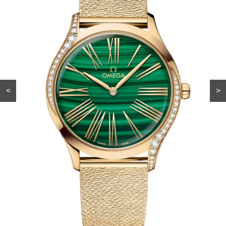
【ロボット掃除機】を選ぶ
勉強に集中できないの
ならこれ！水拭きも吸引力
は“やる気”のせいじゃな
も、圧倒的な「清掃能力」
い？プロに学ぶアイケア
<
>
Fashion
「肌のキレイな友人に教わ
40代の【ロゴT】どっちで
った」高垣麗子さん愛用
行く？「キレイめ」or「カ
UVクリーム
ジュアル」旅行やレジャー
に！
Recommended by