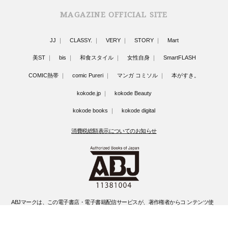
MAGAZINE OFFICIAL SITE
JJ
CLASSY.
VERY
STORY
Mart
美ST
bis
和食スタイル
女性自身
SmartFLASH
COMIC熱帯
comic Pureri
マンガ コミソル
本がすき。
kokode.jp
kokode Beauty
kokode books
kokode digital
消費税総額表示についてのお知らせ
ABJマークは、この電子書店・電子書籍配信サービスが、著作権者からコ ンテンツ使
用許諾を得た正規版配信サービスであることを示す登録商標(登録 番号 第6091713号)
です。
ABJマークの詳細、ABJマークを掲示しているサービスの一覧はこちらです。