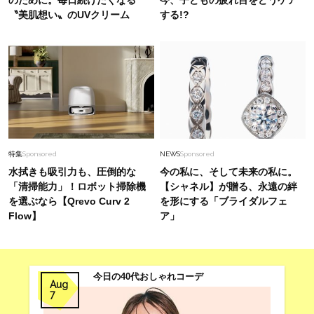
〝美肌想い〟のUVクリーム
する!?
特集
Sponsored
NEWS
Sponsored
水拭きも吸引力も、圧倒的な
今の私に、そして未来の私に。
「清掃能力」！ロボット掃除機
【シャネル】が贈る、永遠の絆
を選ぶなら【Qrevo Curv 2
を形にする「ブライダルフェ
Flow】
ア」
今日の40代おしゃれコーデ
Aug
7