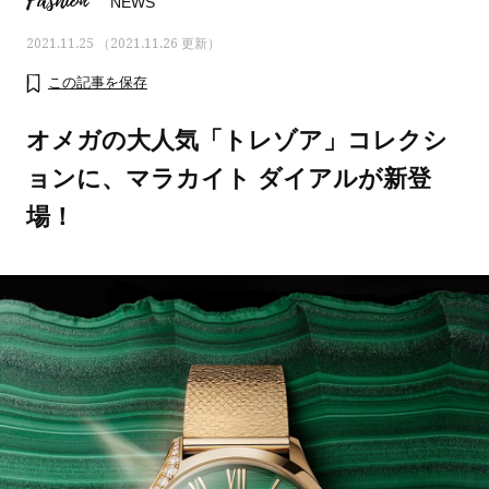
Fashion
NEWS
2021.11.25 （2021.11.26 更新）
この記事を保存
オメガの大人気「トレゾア」コレクシ
ョンに、マラカイト ダイアルが新登
場！
ママとパパに贈る「ジェンダーレ
人気の40代髪型・ヘア
ス学」
タログ