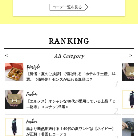
コーデ一覧を見る
RANKING
All Category
Lifestyle
【帰省・夏のご挨拶】で喜ばれる「ホテル手土産」14
選。〈価格別〉センスが伝わる逸品は？
Fashion
【エルメス】オシャレな40代が愛用している上品「ミ
ニ財布」＜スナップ6選＞
Fashion
黒より断然垢抜ける！40代の夏ワンピは【ネイビー】
が正解！着回しコーデ３