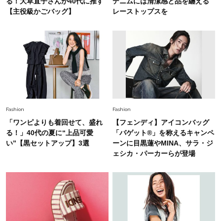
る！大草直子さんが40代に推す
デニムには清潔感と品を纏える
【主役級かごバッグ】
レーストップスを
Fashion
2026.7.9
スタイリストが本気で推す！40代がほどよく華
やぐ【甘め黒アイテム】3選
Fashion
2026.7.25
26年夏は「小ぶり」が大流行中！人と被らない
【最旬かごバッグ】6選
Fashion
Fashion
「ワンピよりも着回せて、盛れ
【フェンディ】アイコンバッグ
る！」40代の夏に“上品可愛
「バゲット®」を称えるキャンペ
い”【黒セットアップ】3選
ーンに目黒蓮やMINA、サラ・ジ
ェシカ・パーカーらが登場