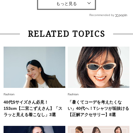
【40代コンサバ派】白Tシャツは「パール×ゴー
ルドアクセ」を合わせるのが正解！〈大野真理子
Recommended by
さん×佐藤佳菜子さん〉
Lifestyle
2026.7.29
RELATED TOPICS
「お若いですね」は褒め言葉？“若い＝美しい”と
錯覚させる社会の危うさ【上野千鶴子のジェンダ
ーレス連載22】
Lifestyle
2026.7.29
「人間、役に立たなきゃ生きてちゃいかんか？」
上野千鶴子先生が問い直す“理想の老後”の呪縛
【ジェンダー連載23】
Lifestyle
2026.8.6
Fashion
Fashion
26年夏の【開運アクション】は”ひと拭き”習
40代Sサイズさん必見！
「暑くてコーデを考えたくな
慣！「金運アップ→トイレ、じゃあ底上げ運
153cm【二宮こずえさん】「ス
い」40代へ！Tシャツが垢抜ける
は？」
ラッと見える着こなし」3選
【正解アクセサリー】8選
Fashion
2026.6.12
中村ゆりさん「40代になり、やっと“仕事以外の