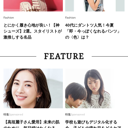
Fashion
Fashion
とにかく履き心地が良い！【神
40代にダントツ人気！今夏
シューズ】2選。スタイリストが
「即・今っぽくなれるパンツ」
激推しする名品
の〈色〉は？
FEATURE
特集
Sponsored
特集
Sponsored
【高垣麗子さん愛用】未来の肌
学校も遊びもデジタル化する
のために。毎日続けたくなる
今、子どもの疲れ目をどうケア