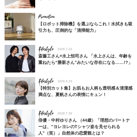
【ロボット掃除機】を選ぶならこれ！水拭きも吸
引力も、圧倒的な「清掃能力」
Lifestyle
2026.7.22
斎藤工さん×水上恒司さん 「水上さんは、年齢を
重ねたら“勝新さん”みたいな存在になる……!?」
Lifestyle
2026.6.23
【特別カット集】お肌もお人柄も透明感＆清潔感
満点な、夏帆さんの表情にキュン！
Lifestyle
2026.7.30
俳優・中村ゆりさん （44歳）「理想のパートナ
ーは、”ヨレヨレのTシャツ姿を見せられる
人”（笑）」自然体の恋愛観とは？