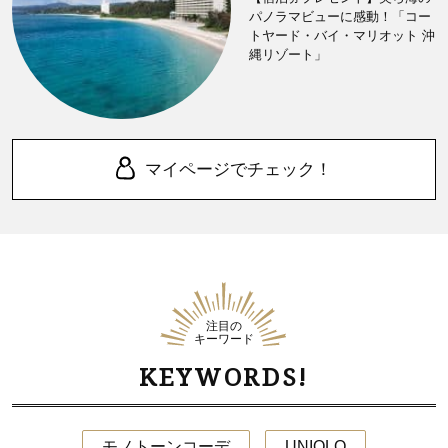
パノラマビューに感動！「コー
トヤード・バイ・マリオット 沖
縄リゾート」
マイページでチェック！
注目の
キーワード
KEYWORDS!
モノトーンコーデ
UNIQLO