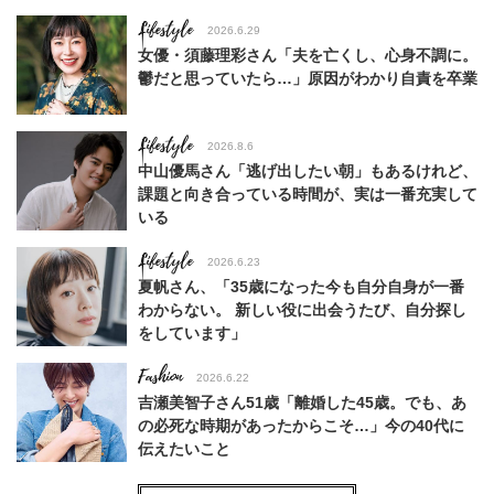
Lifestyle
2026.6.29
女優・須藤理彩さん「夫を亡くし、心身不調に。
鬱だと思っていたら…」原因がわかり自責を卒業
Lifestyle
2026.8.6
中山優馬さん「逃げ出したい朝」もあるけれど、
課題と向き合っている時間が、実は一番充実して
いる
Lifestyle
2026.6.23
夏帆さん、「35歳になった今も自分自身が一番
わからない。 新しい役に出会うたび、自分探し
をしています」
Fashion
2026.6.22
吉瀬美智子さん51歳「離婚した45歳。でも、あ
の必死な時期があったからこそ…」今の40代に
伝えたいこと
Fashion
2026.8.6