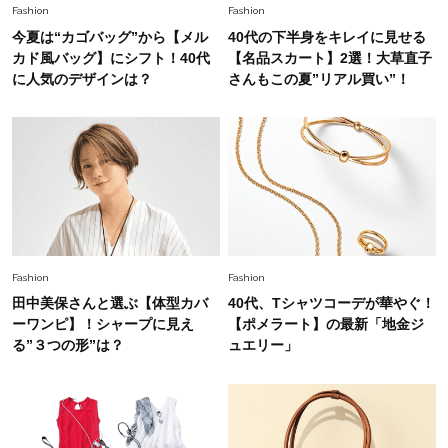
Fashion
2026.6.12
Fashion
Fashion
中村ゆりさん「40代になり、やっと“仕事以外の
今夏は“カゴバッグ”から【メル
40代の下半身をキレイに見せる
幸福感”に目が向いた」ライフスタイルも、服も
カド風バッグ】にシフト！40代
【名品スカート】2選！大草直子
に人気のデザインは？
さんもこの夏”リアル買い”！
Fashion
2026.7.16
白黒でもこんなに華やぐ！40代、夏の「甘めト
ップス×パンツ」コーデ〈3選〉
Fashion
2026.5.29
40代の夏通勤はこれ１着！「きちんと感」も
「オシャレ」も整うトレンドトップス〈4選〉
Fashion
Fashion
田中美保さんと選ぶ【体型カバ
40代、Tシャツコーデが華やぐ！
Fashion
ーワンピ】！シャープに見え
【ポメラート】の最新「地金ジ
2026.5.29
今、40代の「メガネ＆サングラス」のトレンド
る”３つの形”は？
ュエリー」
に更新あり！“黒ぶち以外”が新定番に
Fashion
2026.8.5