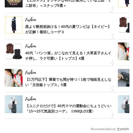
【エルメス】オシャレな40代が愛用している上品「ミ
ニ財布」＜スナップ6選＞
Fashion
黒より断然垢抜ける！40代の夏ワンピは【ネイビー】
が正解！着回しコーデ３
Fashion
40代「パンツ派」がこなれて見える！大草直子さんイ
チ押し、ラク可愛い【トップス】4選
Fashion
【1万円以下】薄着でも間が持つ！1枚で地味見えしな
い「主役級トップス」5選
Fashion
【ユニクロだけで】40代ママの運動会にちょうどいい
「15〜25℃気温別コーデ」〈UNIQLO3選〉
Recommended by