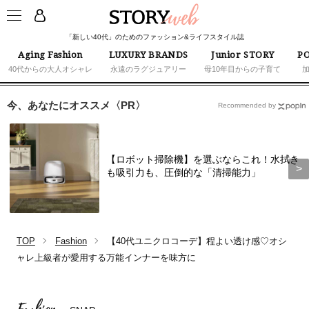
「新しい40代」のためのファッション&ライフスタイル誌
Aging Fashion
LUXURY BRANDS
Junior STORY
PO
40代からの大人オシャレ
永遠のラグジュアリー
母10年目からの子育て
今、あなたにオススメ〈PR〉
Recommended by
【ロボット掃除機】を選ぶならこれ！水拭き
も吸引力も、圧倒的な「清掃能力」
TOP
Fashion
【40代ユニクロコーデ】程よい透け感♡オシ
ャレ上級者が愛用する万能インナーを味方に