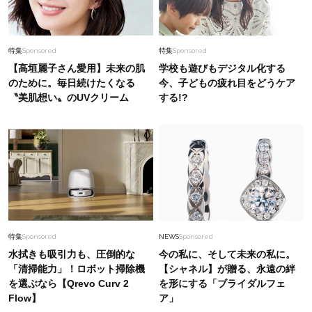
特集
Sponsored
特集
Sponsored
【高垣麗子さん愛用】未来の肌
学校も遊びもデジタル化する
のために。毎日続けたくなる
今、子どもの疲れ目をどうケア
〝美肌想い〟のUVクリーム
する!?
特集
Sponsored
NEWS
Sponsored
水拭きも吸引力も、圧倒的な
今の私に、そして未来の私に。
「清掃能力」！ロボット掃除機
【シャネル】が贈る、永遠の絆
を選ぶなら【Qrevo Curv 2
を形にする「ブライダルフェ
Flow】
ア」