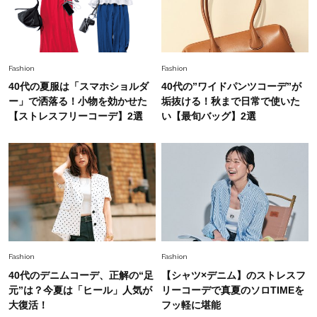
オシャレ40代の【ワンピ＆オールインワン】最
旬着こなし3選。地味見え回避のコツは「バッグ
選び」！
Fashion
2026.7.31
Fashion
Fashion
【40代のTシャツコーデ】超ビッグサイズ×きれ
40代の夏服は「スマホショルダ
40代の”ワイドパンツコーデ”が
いめハーフパンツでモードに昇華
ー」で洒落る！小物を効かせた
垢抜ける！秋まで日常で使いた
【ストレスフリーコーデ】2選
い【最旬バッグ】2選
Fashion
2026.7.9
スタイリストが本気で推す！40代がほどよく華
やぐ【甘め黒アイテム】3選
Fashion
2026.7.25
26年夏は「小ぶり」が大流行中！人と被らない
【最旬かごバッグ】6選
Fashion
Fashion
40代のデニムコーデ、正解の“足
【シャツ×デニム】のストレスフ
元”は？今夏は「ヒール」人気が
リーコーデで真夏のソロTIMEを
大復活！
フッ軽に堪能