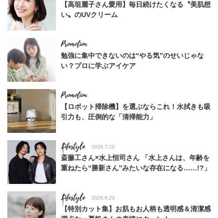
【高垣麗子さん愛用】毎日続けたくなる〝美肌想
い〟のUVクリーム
勉強に集中できないのは“やる気”のせいじゃな
い？プロに学ぶアイケア
【ロボット掃除機】を選ぶならこれ！水拭きも吸
引力も、圧倒的な「清掃能力」
Lifestyle
2026.7.22
斎藤工さん×水上恒司さん 「水上さんは、年齢を
重ねたら“勝新さん”みたいな存在になる……!?」
Lifestyle
2026.6.23
【特別カット集】お肌もお人柄も透明感＆清潔感