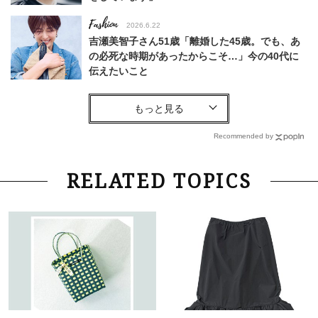
Fashion
2026.6.22
吉瀬美智子さん51歳「離婚した45歳。でも、あ
の必死な時期があったからこそ…」今の40代に
伝えたいこと
Fashion
2026.8.6
【40代コンサバ派】白Tシャツは「パール×ゴー
ルドアクセ」を合わせるのが正解！〈大野真理子
Recommended by
さん×佐藤佳菜子さん〉
Lifestyle
2026.7.29
RELATED TOPICS
「お若いですね」は褒め言葉？“若い＝美しい”と
錯覚させる社会の危うさ【上野千鶴子のジェンダ
ーレス連載22】
Lifestyle
2026.8.6
26年夏の【開運アクション】は”ひと拭き”習
慣！「金運アップ→トイレ、じゃあ底上げ運
は？」