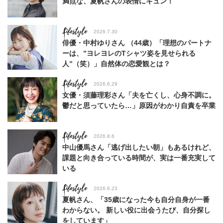
満点な、夏帆さんの表情にキュン！
Lifestyle
2026.7.30
俳優・中村ゆりさん （44歳）「理想のパートナ
ーは、”ヨレヨレのTシャツ姿を見せられる
人”（笑）」自然体の恋愛観とは？
Lifestyle
2026.6.29
女優・須藤理彩さん「夫を亡くし、心身不調に。
鬱だと思っていたら…」原因がわかり自責を卒業
Lifestyle
2026.8.6
中山優馬さん「逃げ出したい朝」もあるけれど、
課題と向き合っている時間が、実は一番充実して
いる
Lifestyle
2026.6.23
夏帆さん、「35歳になった今も自分自身が一番
わからない。 新しい役に出会うたび、自分探し
をしています」