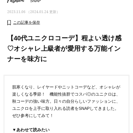
Fashion
SNAP
2023.11.06 （2024.01.24 更新）
この記事を保存
【40代ユニクロコーデ】程よい透け感
♡オシャレ上級者が愛用する万能イン
ナーを味方に
肌寒くなり、レイヤードやニットコーデなど、オシャレが
楽しくなる季節！ 機能性抜群でコスパ◎のユニクロは、
ママとパパに贈る「ジェンダーレ
人気の40代髪型・ヘア
秋コーデの強い味方。日々の自分らしいファッションに、
ス学」
タログ
ユニクロを上手に取り入れる読者をSNAPしてきました。
ぜひ参考にしてみて！
▼あわせて読みたい