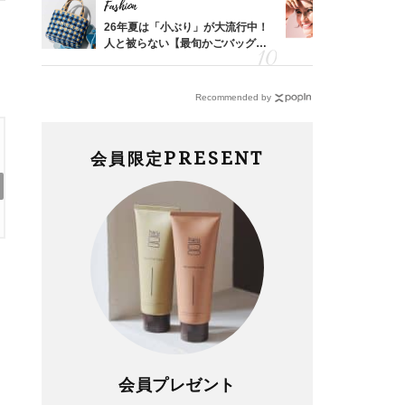
Fashion
Fashion
拭き掃
26年夏は「小ぶり」が大流行中！
1万円台か
由は？
人と被らない【最旬かごバッグ】6
40代が毎
〉
選
リー」４選
Recommended by
PRESENT
会員限定
勉強に集中できないのは“やる気”のせいじゃ
ない？プロに学ぶアイケア
会員プレゼント