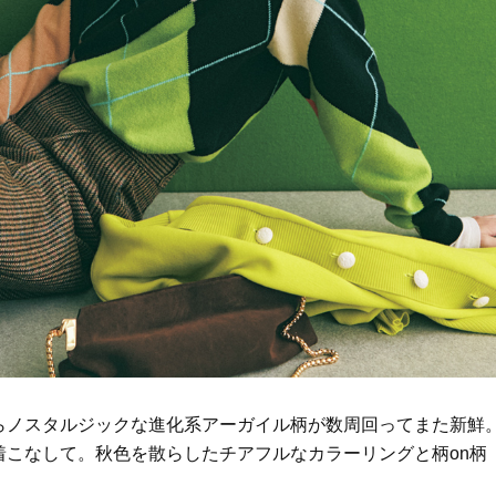
Beauty
Lifestyle
26年夏、石井美穂さん厳選の【美
【帰省・夏のご挨拶】で喜
白アイテム】10選！40代以上は朝
「ホテル手土産」14選。〈
晩の「即効集中ケア」に頼る！
別〉センスが伝わる逸品は
Beauty
Lifestyle
「夕方から目力が落ちる…」40代
【1泊2日弾丸旅行】無駄な
へ！石井美穂さんが推薦【名品ア
ロ！「大人の韓国旅」の大
イクリーム】3選
ケジュールは？
Beauty
Lifestyle
40代、翌朝の肌が見違える！夏の
〈元社長秘書〉内緒で教え
「ざらつき・ごわつき」をケアす
盆の帰省手土産5選】東京で
る名品2選〈パック・ミスト〉
「また買ってきて」と喜ば
品
Beauty
Lifestyle
40代の透明感を底上げ【毛穴ケ
【特別画像集】「亡くなっ
ア】名品3選！石井美穂さん「60本
憧れの気持ちはますます強
以上愛用中」のものも
優・大和田美帆さん”母との
出”
Beauty
Lifestyle
らノスタルジックな進化系アーガイル柄が数周回ってまた新鮮
石井美穂さんおすすめ！40代の
梅宮アンナさん、父・辰夫
こなして。秋色を散らしたチアフルなカラーリングと柄on柄
「お疲れ顔を救う」美容パック
相続で学んだこと「親のお
は？翌朝の肌に自信がもてる
は”介護どうする？”から始
です」父・辰夫さんの相続