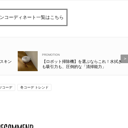
Beauty
Lifestyle
40代の“老け見え”目元〈シワ・ク
まずはここだけ！「寝室の
マ・くぼみ・まつ毛〉に！【悩み
除」が【総合運】に効く理
ョンコーディネート一覧はこちら
別・名品まとめ】
〈26年夏の開運アクション
スキン
【ロボット掃除機】を選ぶならこれ！水拭き
も吸引力も、圧倒的な「清掃能力」
ツコーデ
冬コーデ トレンド