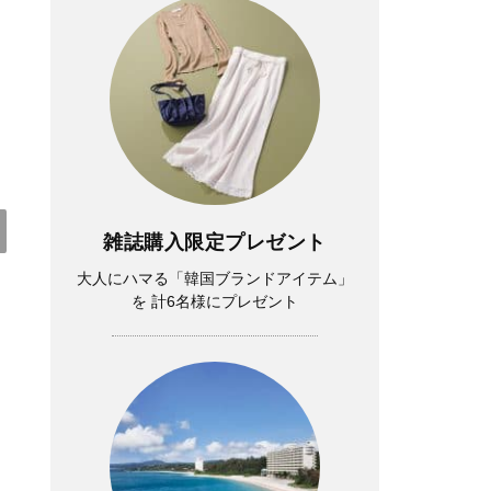
雑誌購入限定プレゼント
大人にハマる「韓国ブランドアイテム」
を 計6名様にプレゼント
Fashion
吉瀬美智子さん51歳「離婚した45歳。で
も、あの必死な時期があったからこ
そ…」今の40代に伝えたいこと