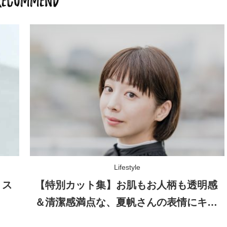
RECOMMEND
Lifestyle
】ス
【特別カット集】お肌もお人柄も透明感
＆清潔感満点な、夏帆さんの表情にキュ
ン！