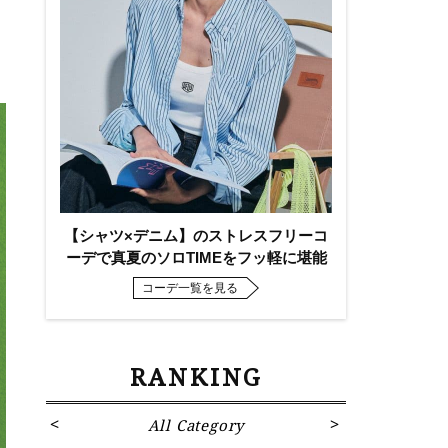
【シャツ×デニム】のストレスフリーコ
ーデで真夏のソロTIMEをフッ軽に堪能
コーデ一覧を見る
RANKING
All Category
Fa