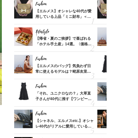
Fashion
Fashion
ばれる
【エルメス】オシャレな40代が愛
【エルメス
価格
用している上品「ミニ財布」＜ス
用している
？
ナップ6選＞
ナップ6選
Lifestyle
Fashion
時間ゼ
【帰省・夏のご挨拶】で喜ばれる
【エルメス
正解ス
「ホテル手土産」14選。〈価格
常に使える
別〉センスが伝わる逸品は？
んと探す「
Fashion
Fashion
る【お
【エルメスのバッグ】気負わず日
「それ、ユ
買える
常に使えるモデルは？蛯原友里さ
子さんが4
れる名
んと探す「最旬名品」4選
ス】！秀逸
レイ見え
Fashion
Fashion
てから
「それ、ユニクロなの？」大草直
【シャネル、
く」俳
子さんが40代に推す【ワンピー
レ40代が
思い
ス】！秀逸シルエットで体型がキ
「ミニ財布
レイ見え
Fashion
Fashion
。
さんの
【シャネル、エルメスetc.】オシャ
真夏の「ワ
金の話
レ40代がリアルに愛用している
華やぐ！大
めるん
「ミニ財布」＜スナップ18選＞
めトップス
で学ん