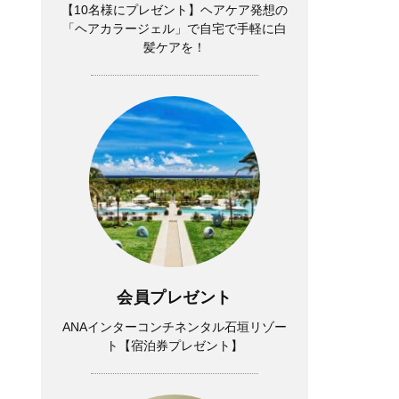
【10名様にプレゼント】ヘアケア発想の
「ヘアカラージェル」で自宅で手軽に白
髪ケアを！
Lifestyle
会員プレゼント
夏帆さん、「35歳になった今も自分自身
ANAインターコンチネンタル石垣リゾー
ト【宿泊券プレゼント】
が一番わからない。 新しい役に出会う
たび、自分探しをしています」