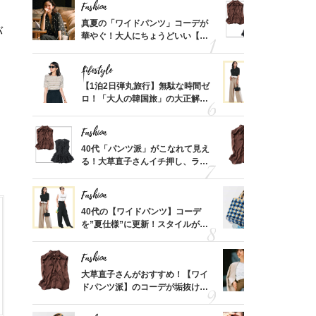
Fashion
Fashion
摘出手
真夏の「ワイドパンツ」コーデが
40代「パ
バ
取って
華やぐ！大人にちょうどいい【甘
る！大草直
そんな
めトップス】5選
可愛い【ト
い
Lifestyle
Fashion
さん
【1泊2日弾丸旅行】無駄な時間ゼ
40代の【
、自然
ロ！「大人の韓国旅」の大正解ス
を”夏仕様
ケジュールは？
レイ見えす
Fashion
Fashion
亡く
40代「パンツ派」がこなれて見え
大草直子さ
ってい
る！大草直子さんイチ押し、ラク
ドパンツ派
を卒業
可愛い【トップス】4選
「ブラウン
Fashion
Fashion
カ月め
40代の【ワイドパンツ】コーデ
26年夏は
結婚生
を”夏仕様”に更新！スタイルがキ
人と被らな
レイ見えする〈コーデ3選〉
選
Fashion
Fashion
「53
大草直子さんがおすすめ！【ワイ
『ジャケッ
婚のリ
ドパンツ派】のコーデが垢抜ける
正解！普通
でぶつ
「ブラウン名品」2選
えする【上