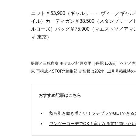
ニット￥53,900（ギャルリー・ ヴィー／ギャル
イル）カーディガン￥38,500（スタンブリー／
ルローズ）バッグ￥75,900（マエストソ／アマン
ィ 東京）
撮影／三瓶康友 モデル／蛯原友里［身長:168㎝］ ヘア／
恵 再構成／STORY編集部 ※情報は2024年11月号掲載時
おすすめ記事はこちら
秋も引き続き着たい！プチプラでGETできる
ワンツーコーデでOK！寒くなる前に買いたい