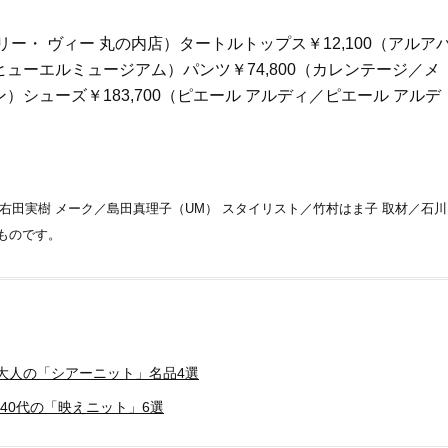
Beauty
Lifestyle
だこと
酷暑の夏こそ40代が使うべき【美
【梅宮アンナさん】乳がん
リー・ ヴィー 丸の内店）タートルトップス￥12,100（アルア
容液・クリーム】「シワ・たるみ
術を経て「残った方の胸も
ヒューエルミュージアム）パンツ￥74,800（カレンテージ／メ
ケア」はこれ一つでOK！
しまいたい」とすら思う──
声もあることを知ってほし
）シューズ￥183,700（ピエール アルディ／ピエール アルデ
Beauty
Lifestyle
【インナーケア】石井美穂さんが
【特別カット集】中村ゆり
「夏のお守り」に飲む名品。手軽
やわらかな透明感をまとう
なのに、肌が見違える！
体の美しさ
Beauty
Lifestyle
左右田実樹 メーク／島田真理子（UM） スタイリスト／竹村はま子 取材／石川
日焼け止めだけじゃない！40代の
女優・須藤理彩さん「夫を
肌が明るくなる”朝の時短名
し、心身不調に。鬱だと思
のものです。
品”【洗顔＆集中美容液】
たら…」原因がわかり自責
Beauty
Lifestyle
今いちばん垢抜ける「ショートボ
梅宮アンナさん、再婚から8
ブ」SNAP。人気アラフォー読者達
の心境「お互い20年ぶりの
がお手本！
活、正直簡単じゃない」
Beauty
Lifestyle
大人の「シアーニット」名品4選
目元の「深いたるみ＆くぼみ」に
梅宮アンナさんご夫婦が語る 
40代の「映えニット」6選
手応え！プロが選ぶ、話題の名品
歳と60歳、大人同士の電撃
〈５選〉
アル」周囲が驚くほど本音
かることも