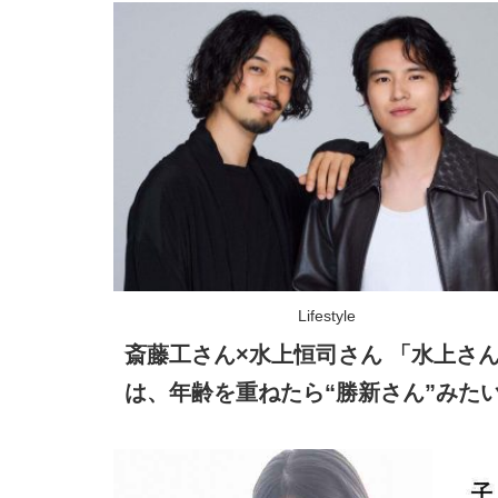
Lifestyle
斎藤工さん×水上恒司さん 「水上さ
は、年齢を重ねたら“勝新さん”みた
存在になる……!?」