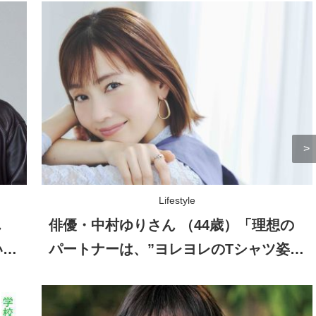
Lifestyle
ん
俳優・中村ゆりさん （44歳）「理想の
いな
パートナーは、”ヨレヨレのTシャツ姿を
見せられる人”（笑）」自然体の恋愛観
とは？