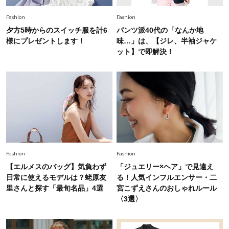
Fashion
2026.8.5
オシャレ40代の【ワンピ＆オールインワン】最
Fashion
Fashion
旬着こなし3選。地味見え回避のコツは「バッグ
夕方5時からのスイッチ服を計6
パンツ派40代の「なんか地
選び」！
様にプレゼントします！
味…」は、【ジレ、半袖ジャケ
Fashion
ット】で即解決！
2026.7.31
【40代のTシャツコーデ】超ビッグサイズ×きれ
いめハーフパンツでモードに昇華
Fashion
2026.7.9
スタイリストが本気で推す！40代がほどよく華
やぐ【甘め黒アイテム】3選
Fashion
Fashion
【エルメスのバッグ】気負わず
「ジュエリー×ヘア」で見違え
日常に使えるモデルは？蛯原友
る！人気インフルエンサー・二
里さんと探す「最旬名品」4選
宮こずえさんのおしゃれルール
〈3選〉