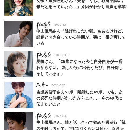
女優・須藤理彩さん「夫を亡くし、心身不調に。
鬱だと思っていたら…」原因がわかり自責を卒業
Lifestyle
2026.8.6
中山優馬さん「逃げ出したい朝」もあるけれど、
課題と向き合っている時間が、実は一番充実して
いる
Lifestyle
2026.6.23
夏帆さん、「35歳になった今も自分自身が一番
わからない。 新しい役に出会うたび、自分探し
をしています」
Fashion
2026.6.22
吉瀬美智子さん51歳「離婚した45歳。でも、あ
の必死な時期があったからこそ…」今の40代に
伝えたいこと
Lifestyle
2026.8.6
中山優馬さん、姉と話し合って始めた親孝行「親
の年齢も考えて、年に1回くらいは何かしなきゃ