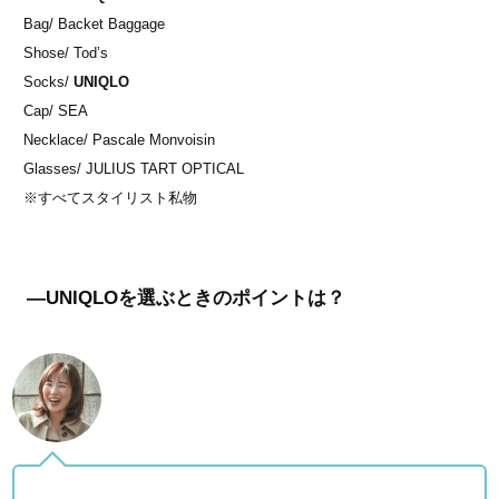
Bag/ Backet Baggage
Shose/ Tod’s
Socks/
UNIQLO
Cap/ SEA
Necklace/ Pascale Monvoisin
Glasses/ JULIUS TART OPTICAL
※すべてスタイリスト私物
―UNIQLOを選ぶときのポイントは？