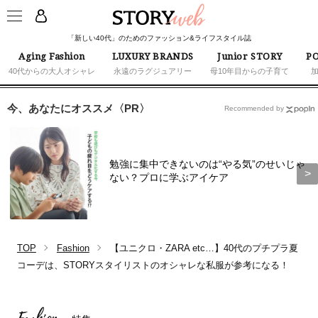
「新しい40代」のためのファッション&ライフスタイル誌
Aging Fashion
LUXURY BRANDS
Junior STORY
PO
40代からの大人オシャレ
永遠のラグジュアリー
母10年目からの子育て
今、あなたにオススメ〈PR〉
Recommended by
勉強に集中できないのは“やる気”のせいじゃ
ない？プロに学ぶアイケア
TOP
Fashion
【ユニクロ・ZARA etc…】40代のプチプラ夏
コーデは、STORYスタイリストのオシャレな私服が参考になる！