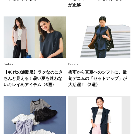
が正解
Fashion
2026.7.16
白黒でもこんなに華やぐ！40代、夏の「甘めト
ップス×パンツ」コーデ〈3選〉
Fashion
2026.5.29
40代の夏通勤はこれ１着！「きちんと感」も
「オシャレ」も整うトレンドトップス〈4選〉
Fashion
Fashion
Fashion
【40代の通勤服】ラクなのにき
梅雨から真夏へのシフトに、最
2026.6.26
初夏はこれさえあれば！40代は【淡色ワンピ】
ちんと見える！暑い夏も迷わな
旬デニムの「セットアップ」が
で即涼しげ＆上品見え〈3選〉
いキレイめアイテム〈6選〉
大活躍！〈2選〉
Fashion
2026.5.29
今、40代の「メガネ＆サングラス」のトレンド
に更新あり！“黒ぶち以外”が新定番に