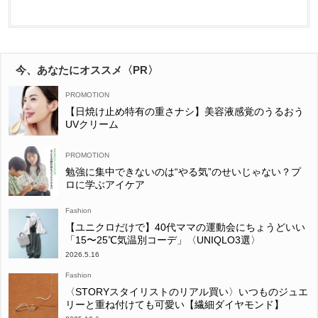
今、あなたにオススメ〈PR〉
【日焼け止め特有の重さナシ】美容液感覚のうるおう
UVクリーム
勉強に集中できないのは“やる気”のせいじゃない？プ
ロに学ぶアイケア
Fashion
【ユニクロだけで】40代ママの運動会にちょうどいい
「15〜25℃気温別コーデ」〈UNIQLO3選〉
2026.5.16
Fashion
〈STORYスタイリストのリアル買い〉いつものジュエ
リーと重ね付けても可愛い【繊細ダイヤモンド】