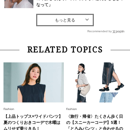
なって」
Lifestyle
2026.7.29
「お若いですね」は褒め言葉？“若い＝美しい”と
錯覚させる社会の危うさ【上野千鶴子のジェンダ
Recommended by
ーレス連載22】
Lifestyle
2026.8.6
RELATED TOPICS
26年夏の【開運アクション】は”ひと拭き”習
慣！「金運アップ→トイレ、じゃあ底上げ運
は？」
Lifestyle
2026.5.22
梅宮アンナさん 電撃婚から1年、家族の価値観
を育み中「理想の暮らしよりも今の心地よさを選
んだ」
Fashion
2026.6.12
Fashion
Fashion
中村ゆりさん「40代になり、やっと“仕事以外の
【上品トップス×ワイドパンツ】
〈旅行・帰省〉たくさん歩く日
幸福感”に目が向いた」ライフスタイルも、服も
夏のつくりおきコーデで木曜は
の【スニーカーコーデ】5選！
ムリせず乗りきる！
「とろみパンツ」と合わせるの