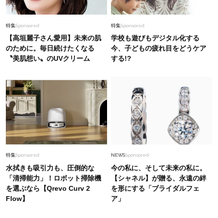
特集
Sponsored
特集
Sponsored
【高垣麗子さん愛用】未来の肌
学校も遊びもデジタル化する
のために。毎日続けたくなる
今、子どもの疲れ目をどうケア
〝美肌想い〟のUVクリーム
する!?
特集
Sponsored
NEWS
Sponsored
水拭きも吸引力も、圧倒的な
今の私に、そして未来の私に。
「清掃能力」！ロボット掃除機
【シャネル】が贈る、永遠の絆
を選ぶなら【Qrevo Curv 2
を形にする「ブライダルフェ
Flow】
ア」