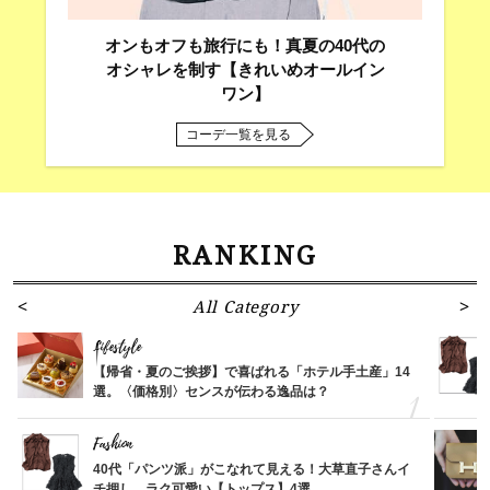
オンもオフも旅行にも！真夏の40代の
オシャレを制す【きれいめオールイン
ワン】
コーデ一覧を見る
RANKING
All Category
Lifestyle
【帰省・夏のご挨拶】で喜ばれる「ホテル手土産」14
選。〈価格別〉センスが伝わる逸品は？
Fashion
40代「パンツ派」がこなれて見える！大草直子さんイ
チ押し、ラク可愛い【トップス】4選