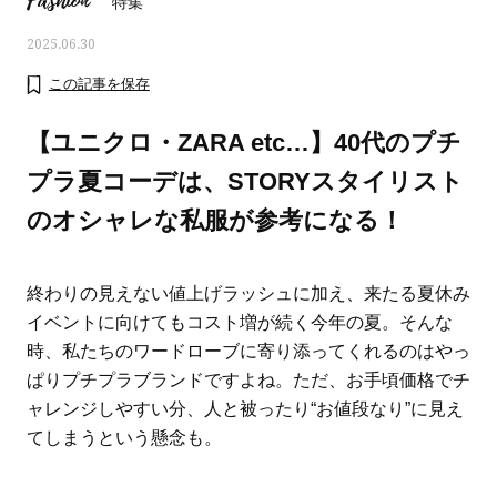
Fashion
特集
2025.06.30
この記事を保存
【ユニクロ・ZARA etc…】40代のプチ
プラ夏コーデは、STORYスタイリスト
のオシャレな私服が参考になる！
終わりの見えない値上げラッシュに加え、来たる夏休み
イベントに向けてもコスト増が続く今年の夏。そんな
時、私たちのワードローブに寄り添ってくれるのはやっ
ママとパパに贈る「ジェンダーレ
人気の40代髪型・ヘア
ぱりプチプラブランドですよね。ただ、お手頃価格でチ
ス学」
タログ
ャレンジしやすい分、人と被ったり“お値段なり”に見え
てしまうという懸念も。