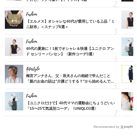
Fashion
【エルメス】オシャレな40代が愛用している上品「ミ
ニ財布」＜スナップ6選＞
Fashion
40代の夏旅に！1枚でオシャレ＆快適【ユニクロ アン
ド セシリー バンセン】〈新作コーデ3選〉
Lifestyle
梅宮アンナさん、父・辰夫さんの相続で学んだこと
「親のお金の話は”介護どうする？”から始めるんで
す」父・辰夫さんの相続で学んだこと
Fashion
【ユニクロだけで】40代ママの運動会にちょうどいい
「15〜25℃気温別コーデ」〈UNIQLO3選〉
Recommended by