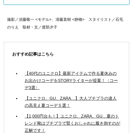
撮影／須藤敬一 <モデル>、清藤直樹 <静物>
スタイリスト／石毛
のりえ 取材・文／渡部夕子
おすすめ記事はこちら
【40代のユニクロ】最新アイテムで作る夏休みの
お出かけコーデをSTORYライターが提案！〈コー
デ3選〉
【ユニクロ、GU、ZARA…】大人プチプラの達人
の高見え夏コーデ５選！
【1,000円台も！】ユニクロ、ZARA、GU…夏のト
レンド靴はプチプラで賢くおしゃれに履き倒すのが
正解です！