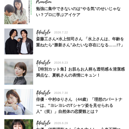
勉強に集中できないのは“やる気”のせいじゃな
い？プロに学ぶアイケア
Lifestyle
2026.7.22
斎藤工さん×水上恒司さん 「水上さんは、年齢を
重ねたら“勝新さん”みたいな存在になる……!?」
Lifestyle
2026.6.23
【特別カット集】お肌もお人柄も透明感＆清潔感
満点な、夏帆さんの表情にキュン！
Lifestyle
2026.7.30
俳優・中村ゆりさん （44歳）「理想のパートナ
ーは、”ヨレヨレのTシャツ姿を見せられる
人”（笑）」自然体の恋愛観とは？
Lifestyle
2026.6.29