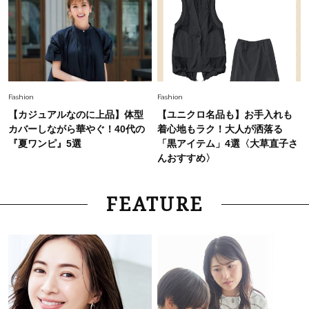
Fashion
Fashion
【カジュアルなのに上品】体型
【ユニクロ名品も】お手入れも
カバーしながら華やぐ！40代の
着心地もラク！大人が洒落る
『夏ワンピ』5選
「黒アイテム」4選〈大草直子さ
んおすすめ〉
FEATURE