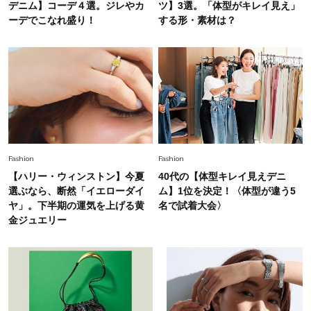
デニム】コーデ４選。ジレやカ
ツ】3選。「体型がキレイ見え」
ーデでこなれ盛り！
する形・素材は？
Fashion
2026.6.25
毎日忙しい40代が頼れる！無難に見えない【ひ
とくせ黒ワンピ】〈5選〉
Fashion
2026.7.9
スタイリストが本気で推す！40代がほどよく華
やぐ【甘め黒アイテム】3選
Fashion
Fashion
【ハリー・ウィンストン】今夏
40代の【体型キレイ見えデニ
選ぶなら、断然「イエローダイ
ム】1位を決定！〈体型が違う5
ヤ」。下半期の運気を上げる黄
名で試着大会〉
金ジュエリー