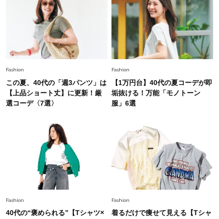
中村ゆりさん「40代になり、やっと“仕事以外の
幸福感”に目が向いた」ライフスタイルも、服も
Fashion
2026.7.16
白黒でもこんなに華やぐ！40代、夏の「甘めト
ップス×パンツ」コーデ〈3選〉
Fashion
Fashion
この夏、40代の「週3パンツ」は
【1万円台】40代の夏コーデが即
Fashion
【上品ショート丈】に更新！厳
垢抜ける！万能「モノトーン
2026.5.29
40代の夏通勤はこれ１着！「きちんと感」も
選コーデ〈7選〉
服」6選
「オシャレ」も整うトレンドトップス〈4選〉
Fashion
2026.8.5
オシャレ40代の【ワンピ＆オールインワン】最
旬着こなし3選。地味見え回避のコツは「バッグ
選び」！
Fashion
2026.7.31
Fashion
Fashion
【40代のTシャツコーデ】超ビッグサイズ×きれ
40代の“褒められる”【Tシャツ×
着るだけで痩せて見える【Tシャ
いめハーフパンツでモードに昇華