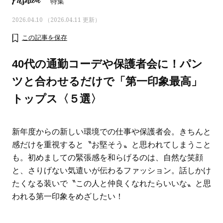
Fashion
特集
2026.04.10 （2026.04.11 更新）
この記事を保存
40代の通勤コーデや保護者会に！パン
ツと合わせるだけで「第一印象最高」
トップス〈５選〉
新年度からの新しい環境での仕事や保護者会。きちんと
感だけを重視すると〝お堅そう〟と思われてしまうこと
も。初めましての緊張感を和らげるのは、自然な笑顔
おすす
ママとパパに贈る「ジェンダーレ
人気の40代髪型・ヘア
と、さりげない気遣いが伝わるファッション。話しかけ
ス学」
タログ
たくなる装いで〝この人と仲良くなれたらいいな〟と思
われる第一印象をめざしたい！