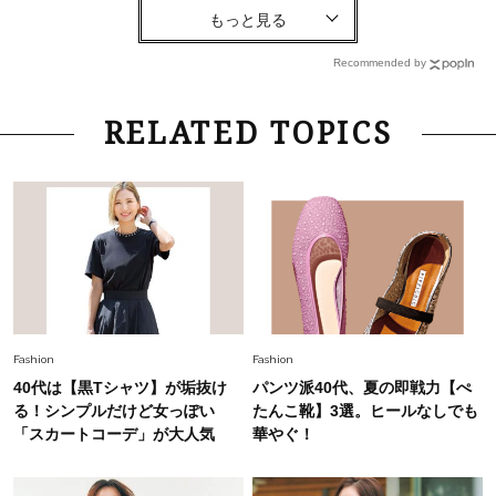
Fashion
2026.8.6
【40代コンサバ派】白Tシャツは「パール×ゴー
ルドアクセ」を合わせるのが正解！〈大野真理子
Recommended by
さん×佐藤佳菜子さん〉
Lifestyle
2026.7.29
RELATED TOPICS
「お若いですね」は褒め言葉？“若い＝美しい”と
錯覚させる社会の危うさ【上野千鶴子のジェンダ
ーレス連載22】
Lifestyle
2026.7.29
「人間、役に立たなきゃ生きてちゃいかんか？」
上野千鶴子先生が問い直す“理想の老後”の呪縛
【ジェンダー連載23】
Lifestyle
2026.8.6
Fashion
Fashion
26年夏の【開運アクション】は”ひと拭き”習
40代は【黒Tシャツ】が垢抜け
パンツ派40代、夏の即戦力【ぺ
慣！「金運アップ→トイレ、じゃあ底上げ運
る！シンプルだけど女っぽい
たんこ靴】3選。ヒールなしでも
は？」
「スカートコーデ」が大人気
華やぐ！
Fashion
2026.6.12