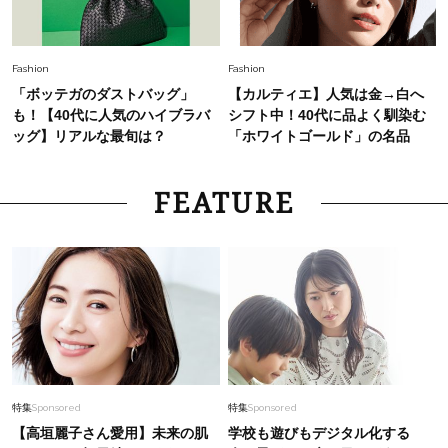
Fashion
Fashion
「ボッテガのダストバッグ」
【カルティエ】人気は金→白へ
も！【40代に人気のハイブラバ
シフト中！40代に品よく馴染む
ッグ】リアルな最旬は？
「ホワイトゴールド」の名品
FEATURE
特集
Sponsored
特集
Sponsored
【高垣麗子さん愛用】未来の肌
学校も遊びもデジタル化する