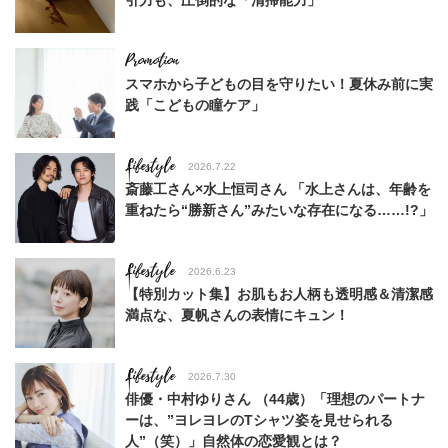
引力も、圧倒的な「清掃能力」
スマホから子どもの目を守りたい！夏休み前に実
践「こどもの瞳ケア」
Lifestyle
2026.7.22
斎藤工さん×水上恒司さん 「水上さんは、年齢を
重ねたら“勝新さん”みたいな存在になる……!?」
Lifestyle
2026.6.23
【特別カット集】お肌もお人柄も透明感＆清潔感
満点な、夏帆さんの表情にキュン！
Lifestyle
2026.7.30
俳優・中村ゆりさん （44歳）「理想のパートナ
ーは、”ヨレヨレのTシャツ姿を見せられる
人”（笑）」自然体の恋愛観とは？