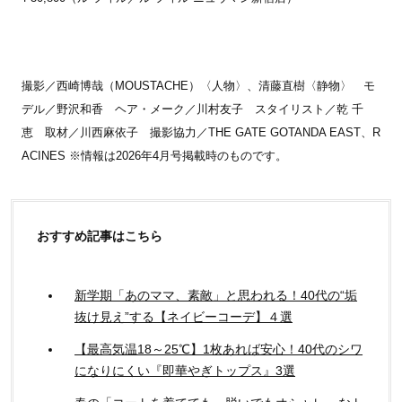
撮影／西崎博哉（MOUSTACHE）〈人物〉、清藤直樹〈静物〉 モ
デル／野沢和香 ヘア・メーク／川村友子 スタイリスト／乾 千
恵 取材／川西麻依子 撮影協力／THE GATE GOTANDA EAST、R
ACINES ※情報は2026年4月号掲載時のものです。
おすすめ記事はこちら
新学期「あのママ、素敵」と思われる！40代の“垢
抜け見え”する【ネイビーコーデ】４選
【最高気温18～25℃】1枚あれば安心！40代のシワ
になりにくい『即華やぎトップス』3選