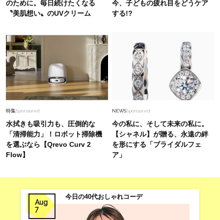
のために。毎日続けたくなる
今、子どもの疲れ目をどうケア
〝美肌想い〟のUVクリーム
する!?
特集
Sponsored
NEWS
Sponsored
水拭きも吸引力も、圧倒的な
今の私に、そして未来の私に。
「清掃能力」！ロボット掃除機
【シャネル】が贈る、永遠の絆
を選ぶなら【Qrevo Curv 2
を形にする「ブライダルフェ
Flow】
ア」
今日の40代おしゃれコーデ
Aug
7