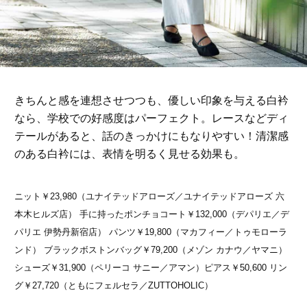
きちんと感を連想させつつも、優しい印象を与える白衿
なら、学校での好感度はパーフェクト。レースなどディ
テールがあると、話のきっかけにもなりやすい！清潔感
のある白衿には、表情を明るく見せる効果も。
ニット￥23,980（ユナイテッドアローズ／ユナイテッドアローズ 六
本木ヒルズ店） 手に持ったポンチョコート￥132,000（デパリエ／デ
パリエ 伊勢丹新宿店） パンツ￥19,800（マカフィー／トゥモローラ
ンド） ブラックボストンバッグ￥79,200（メゾン カナウ／ヤマニ）
シューズ￥31,900（ペリーコ サニー／アマン）ピアス￥50,600 リン
グ￥27,720（ともにフェルセラ／ZUTTOHOLIC）