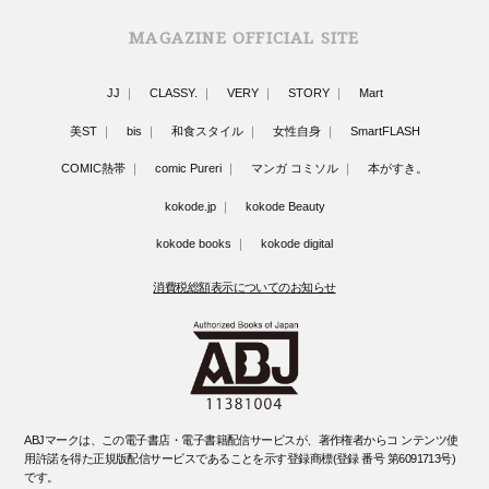
MAGAZINE OFFICIAL SITE
JJ
CLASSY.
VERY
STORY
Mart
美ST
bis
和食スタイル
女性自身
SmartFLASH
COMIC熱帯
comic Pureri
マンガ コミソル
本がすき。
kokode.jp
kokode Beauty
kokode books
kokode digital
消費税総額表示についてのお知らせ
ABJマークは、この電子書店・電子書籍配信サービスが、著作権者からコ ンテンツ使
用許諾を得た正規版配信サービスであることを示す登録商標(登録 番号 第6091713号)
です。