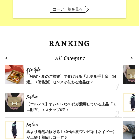
コーデ一覧を見る
RANKING
All Category
Lifestyle
【帰省・夏のご挨拶】で喜ばれる「ホテル手土産」14
選。〈価格別〉センスが伝わる逸品は？
Fashion
【エルメス】オシャレな40代が愛用している上品「ミ
ニ財布」＜スナップ6選＞
Fashion
黒より断然垢抜ける！40代の夏ワンピは【ネイビー】
が正解！着回しコーデ３