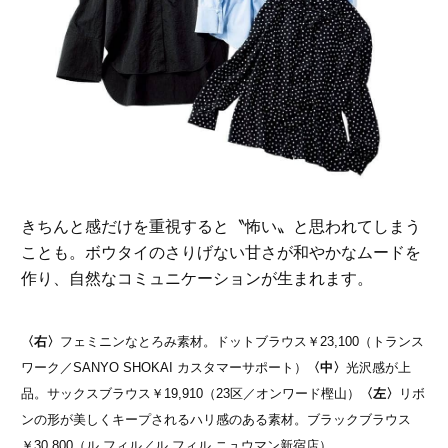
きちんと感だけを重視すると〝怖い〟と思われてしまう
ことも。ボウタイのさりげない甘さが和やかなムードを
作り、自然なコミュニケーションが生まれます。
〈右〉
フェミニンなとろみ素材。ドットブラウス￥23,100（トランス
ワーク／SANYO SHOKAI カスタマーサポート）
〈中〉
光沢感が上
品。サックスブラウス￥19,910（23区／オンワード樫山）
〈左〉
リボ
ンの形が美しくキープされるハリ感のある素材。ブラックブラウス
￥30,800（ル フィル／ル フィル ニュウマン新宿店）