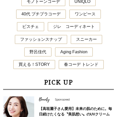
モノトーンコーデ
UNIQLO
40代 プチプラコーデ
ワンピース
ビスチェ
ジレ コーディネート
ファッションスナップ
スニーカー
野呂佳代
Aging Fashion
買える！STORY
春コーデ トレンド
PICK UP
Beauty
Sponsored
【高垣麗子さん愛用】未来の肌のために。毎
日続けたくなる〝美肌想い〟のUVクリーム