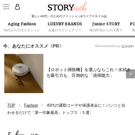
「新しい40代」のためのファッション&ライフスタイル誌
Aging Fashion
LUXURY BRANDS
Junior STORY
PO
40代からの大人オシャレ
永遠のラグジュアリー
母10年目からの子育て
今、あなたにオススメ〈PR〉
Recommended by
【ロボット掃除機】を選ぶならこれ！水拭き
も吸引力も、圧倒的な「清掃能力」
TOP
Fashion
40代の通勤コーデや保護者会に！パンツと合
わせるだけで「第一印象最高」トップス〈５選〉