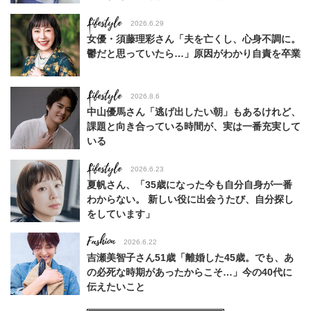
Lifestyle
2026.6.29
女優・須藤理彩さん「夫を亡くし、心身不調に。
鬱だと思っていたら…」原因がわかり自責を卒業
Lifestyle
2026.8.6
中山優馬さん「逃げ出したい朝」もあるけれど、
課題と向き合っている時間が、実は一番充実して
いる
Lifestyle
2026.6.23
夏帆さん、「35歳になった今も自分自身が一番
わからない。 新しい役に出会うたび、自分探し
をしています」
Fashion
2026.6.22
吉瀬美智子さん51歳「離婚した45歳。でも、あ
の必死な時期があったからこそ…」今の40代に
伝えたいこと